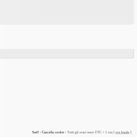
Staff
•
Cancella cookie
•
Tutti gli orari sono UTC + 1 ora [
ora legale
]