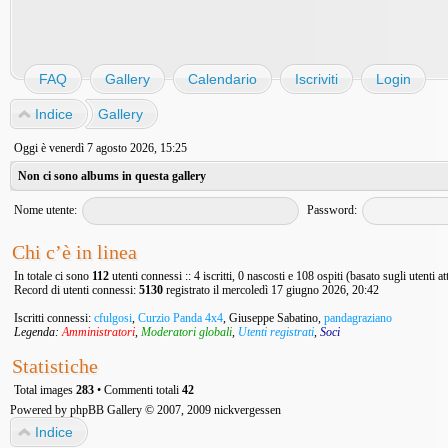
FAQ
Gallery
Calendario
Iscriviti
Login
Indice
Gallery
Oggi è venerdì 7 agosto 2026, 15:25
Non ci sono albums in questa gallery
Nome utente:
Password:
Chi c’è in linea
In totale ci sono
112
utenti connessi :: 4 iscritti, 0 nascosti e 108 ospiti (basato sugli utenti at
Record di utenti connessi:
5130
registrato il mercoledì 17 giugno 2026, 20:42
Iscritti connessi:
cfulgosi
,
Curzio Panda 4x4
,
Giuseppe Sabatino
,
pandagraziano
Legenda:
Amministratori
,
Moderatori globali
,
Utenti registrati
,
Soci
Statistiche
Total images
283
• Commenti totali
42
Powered by
phpBB Gallery
© 2007, 2009
nickvergessen
Indice