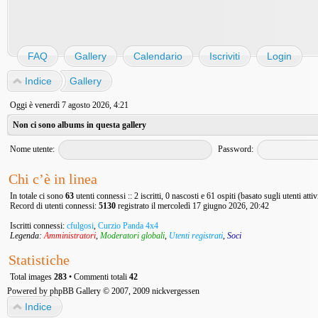
FAQ
Gallery
Calendario
Iscriviti
Login
Indice
Gallery
Oggi è venerdì 7 agosto 2026, 4:21
Non ci sono albums in questa gallery
Nome utente:
Password:
Chi c’è in linea
In totale ci sono
63
utenti connessi :: 2 iscritti, 0 nascosti e 61 ospiti (basato sugli utenti atti
Record di utenti connessi:
5130
registrato il mercoledì 17 giugno 2026, 20:42
Iscritti connessi:
cfulgosi
,
Curzio Panda 4x4
Legenda:
Amministratori
,
Moderatori globali
,
Utenti registrati
,
Soci
Statistiche
Total images
283
• Commenti totali
42
Powered by
phpBB Gallery
© 2007, 2009
nickvergessen
Indice