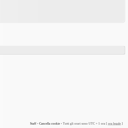
Staff
•
Cancella cookie
•
Tutti gli orari sono UTC + 1 ora [
ora legale
]