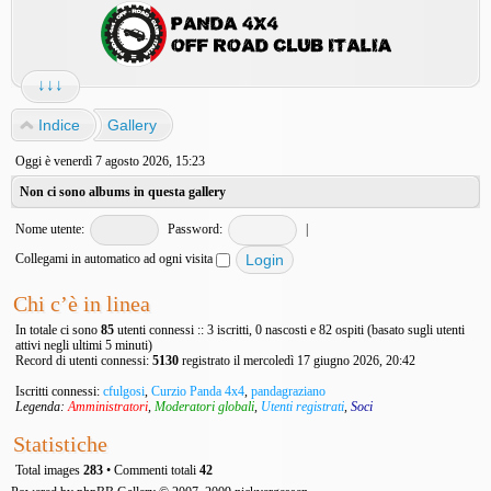
↓↓↓
Indice
Gallery
Oggi è venerdì 7 agosto 2026, 15:23
Non ci sono albums in questa gallery
Nome utente:
Password:
|
Collegami in automatico ad ogni visita
Chi c’è in linea
In totale ci sono
85
utenti connessi :: 3 iscritti, 0 nascosti e 82 ospiti (basato sugli utenti
attivi negli ultimi 5 minuti)
Record di utenti connessi:
5130
registrato il mercoledì 17 giugno 2026, 20:42
Iscritti connessi:
cfulgosi
,
Curzio Panda 4x4
,
pandagraziano
Legenda:
Amministratori
,
Moderatori globali
,
Utenti registrati
,
Soci
Statistiche
Total images
283
• Commenti totali
42