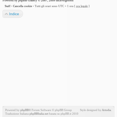
Powered by
phpBB Gallery
© 2007, 2009
nickvergessen
Staff
•
Cancella cookie
•
Tutti gli orari sono UTC + 1 ora [
ora legale
]
Indice
Powered by
phpBB
® Forum Software © phpBB Group
Style designed by
Artodia
.
Traduzione Italiana
phpBBItalia.net
basata su phpBB.it 2010