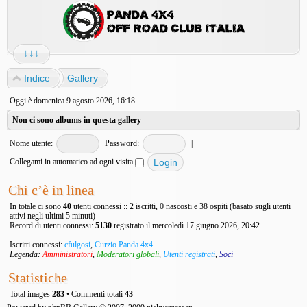
↓↓↓
Indice
Gallery
Oggi è domenica 9 agosto 2026, 16:18
Non ci sono albums in questa gallery
Nome utente:
Password:
|
Collegami in automatico ad ogni visita
Chi c’è in linea
In totale ci sono
40
utenti connessi :: 2 iscritti, 0 nascosti e 38 ospiti (basato sugli utenti
attivi negli ultimi 5 minuti)
Record di utenti connessi:
5130
registrato il mercoledì 17 giugno 2026, 20:42
Iscritti connessi:
cfulgosi
,
Curzio Panda 4x4
Legenda:
Amministratori
,
Moderatori globali
,
Utenti registrati
,
Soci
Statistiche
Total images
283
• Commenti totali
43