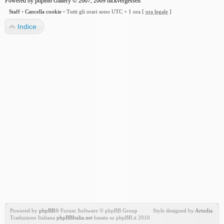
Powered by
phpBB Gallery
© 2007, 2009
nickvergessen
Staff
•
Cancella cookie
•
Tutti gli orari sono UTC + 1 ora [
ora legale
]
Indice
Powered by
phpBB
® Forum Software © phpBB Group
Style designed by
Artodia
.
Traduzione Italiana
phpBBItalia.net
basata su phpBB.it 2010