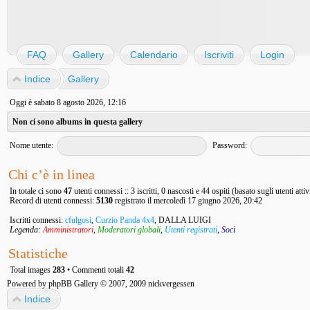
FAQ
Gallery
Calendario
Iscriviti
Login
Indice
Gallery
Oggi è sabato 8 agosto 2026, 12:16
Non ci sono albums in questa gallery
Nome utente:
Password:
Chi c’è in linea
In totale ci sono
47
utenti connessi :: 3 iscritti, 0 nascosti e 44 ospiti (basato sugli utenti atti
Record di utenti connessi:
5130
registrato il mercoledì 17 giugno 2026, 20:42
Iscritti connessi:
cfulgosi
,
Curzio Panda 4x4
,
DALLA LUIGI
Legenda:
Amministratori
,
Moderatori globali
,
Utenti registrati
,
Soci
Statistiche
Total images
283
• Commenti totali
42
Powered by
phpBB Gallery
© 2007, 2009
nickvergessen
Indice