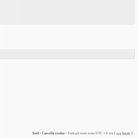
Staff
•
Cancella cookie
•
Tutti gli orari sono UTC + 1 ora [
ora legale
]