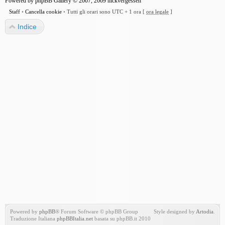
Powered by
phpBB Gallery
© 2007, 2009
nickvergessen
Staff
•
Cancella cookie
•
Tutti gli orari sono UTC + 1 ora [
ora legale
]
Indice
Powered by
phpBB
® Forum Software © phpBB Group
Style designed by
Artodia
.
Traduzione Italiana
phpBBItalia.net
basata su phpBB.it 2010