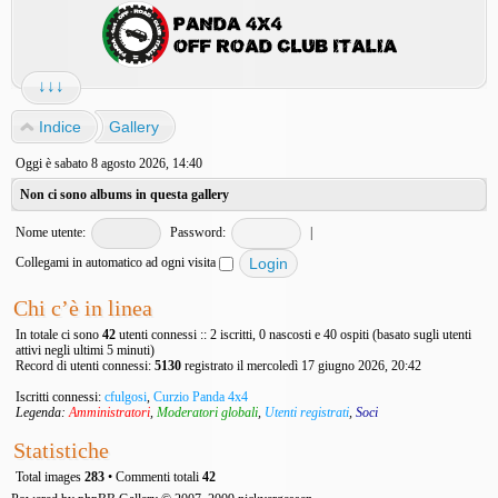
↓↓↓
Indice
Gallery
Oggi è sabato 8 agosto 2026, 14:40
Non ci sono albums in questa gallery
Nome utente:
Password:
|
Collegami in automatico ad ogni visita
Chi c’è in linea
In totale ci sono
42
utenti connessi :: 2 iscritti, 0 nascosti e 40 ospiti (basato sugli utenti
attivi negli ultimi 5 minuti)
Record di utenti connessi:
5130
registrato il mercoledì 17 giugno 2026, 20:42
Iscritti connessi:
cfulgosi
,
Curzio Panda 4x4
Legenda:
Amministratori
,
Moderatori globali
,
Utenti registrati
,
Soci
Statistiche
Total images
283
• Commenti totali
42