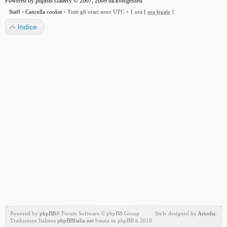
Powered by
phpBB Gallery
© 2007, 2009
nickvergessen
Staff
•
Cancella cookie
•
Tutti gli orari sono UTC + 1 ora [
ora legale
]
Indice
Powered by
phpBB
® Forum Software © phpBB Group
Style designed by
Artodia
.
Traduzione Italiana
phpBBItalia.net
basata su phpBB.it 2010