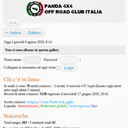
↓↓↓
Indice
Gallery
Oggi è giovedì 6 agosto 2026, 8:14
Non ci sono albums in questa gallery
Nome utente:
Password:
|
Collegami in automatico ad ogni visita
Chi c’è in linea
In totale ci sono
70
utenti connessi :: 3 iscritti, 0 nascosti e 67 ospiti (basato sugli utenti
attivi negli ultimi 5 minuti)
Record di utenti connessi:
5130
registrato il mercoledì 17 giugno 2026, 20:42
Iscritti connessi:
cfulgosi
,
Curzio Panda 4x4
,
gaglio
Legenda:
Amministratori
,
Moderatori globali
,
Utenti registrati
,
Soci
Statistiche
Total images
283
• Commenti totali
42