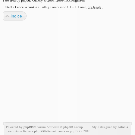
Powered by
phpBB Gallery
© 2007, 2009
nickvergessen
Staff
•
Cancella cookie
•
Tutti gli orari sono UTC + 1 ora [
ora legale
]
Indice
Powered by
phpBB
® Forum Software © phpBB Group
Style designed by
Artodia
.
Traduzione Italiana
phpBBItalia.net
basata su phpBB.it 2010