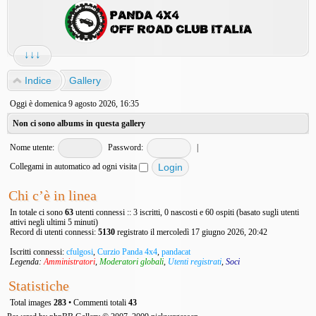
↓↓↓
Indice
Gallery
Oggi è domenica 9 agosto 2026, 16:35
Non ci sono albums in questa gallery
Nome utente:
Password:
|
Collegami in automatico ad ogni visita
Chi c’è in linea
In totale ci sono
63
utenti connessi :: 3 iscritti, 0 nascosti e 60 ospiti (basato sugli utenti
attivi negli ultimi 5 minuti)
Record di utenti connessi:
5130
registrato il mercoledì 17 giugno 2026, 20:42
Iscritti connessi:
cfulgosi
,
Curzio Panda 4x4
,
pandacat
Legenda:
Amministratori
,
Moderatori globali
,
Utenti registrati
,
Soci
Statistiche
Total images
283
• Commenti totali
43