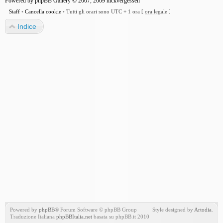
Powered by
phpBB Gallery
© 2007, 2009
nickvergessen
Staff
•
Cancella cookie
•
Tutti gli orari sono UTC + 1 ora [
ora legale
]
Indice
Powered by
phpBB
® Forum Software © phpBB Group
Style designed by
Artodia
.
Traduzione Italiana
phpBBItalia.net
basata su phpBB.it 2010