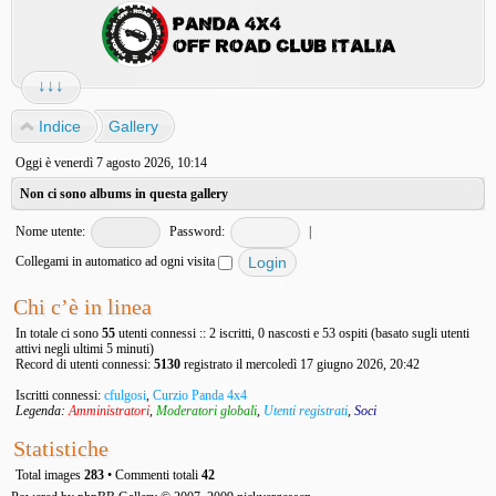
↓↓↓
Indice
Gallery
Oggi è venerdì 7 agosto 2026, 10:14
Non ci sono albums in questa gallery
Nome utente:
Password:
|
Collegami in automatico ad ogni visita
Chi c’è in linea
In totale ci sono
55
utenti connessi :: 2 iscritti, 0 nascosti e 53 ospiti (basato sugli utenti
attivi negli ultimi 5 minuti)
Record di utenti connessi:
5130
registrato il mercoledì 17 giugno 2026, 20:42
Iscritti connessi:
cfulgosi
,
Curzio Panda 4x4
Legenda:
Amministratori
,
Moderatori globali
,
Utenti registrati
,
Soci
Statistiche
Total images
283
• Commenti totali
42