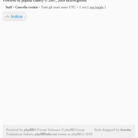
Powered by
phpBB Gallery
© 2007, 2009
nickvergessen
Staff
•
Cancella cookie
•
Tutti gli orari sono UTC + 1 ora [
ora legale
]
Indice
Powered by
phpBB
® Forum Software © phpBB Group
Style designed by
Artodia
.
Traduzione Italiana
phpBBItalia.net
basata su phpBB.it 2010