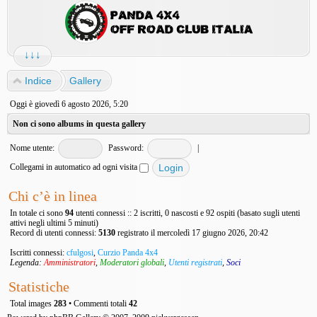
↓↓↓
Indice
Gallery
Oggi è giovedì 6 agosto 2026, 5:20
Non ci sono albums in questa gallery
Nome utente:
Password:
|
Collegami in automatico ad ogni visita
Chi c’è in linea
In totale ci sono
94
utenti connessi :: 2 iscritti, 0 nascosti e 92 ospiti (basato sugli utenti
attivi negli ultimi 5 minuti)
Record di utenti connessi:
5130
registrato il mercoledì 17 giugno 2026, 20:42
Iscritti connessi:
cfulgosi
,
Curzio Panda 4x4
Legenda:
Amministratori
,
Moderatori globali
,
Utenti registrati
,
Soci
Statistiche
Total images
283
• Commenti totali
42