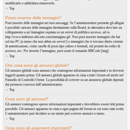
modificarlo o addirittura rimuoverlo.
Top
Posso inserire delle immagini?
Puoi inserire delle immagini nei tuoi messaggi. Se l’amministratore permette gli allegati
è possibile caricare delle immagini direttamente sulla Board, in alternativa devi fare un
collegamento a un’immagine ospitata su un server di pubblico accesso, ad es.
http://www.indirizzo-del-sito.com/immagine.gif. Non puoi inserire immagini che hai
sul tuo PC (a meno che non abbia un server!) o immagini che si trovano dietro sistemi
di autenticazione, come caselle di posta tipo yahoo o hotmail, siti protetti da codici di
accesso, ecc. Per inserire l’immagine, puoi usare il comando BBCode [img].
Top
Che cosa sono gli annunci globali?
Gli annunci globali sono annunci che contengono informazioni importanti e tu dovresti
leggerli quanto prima. Gli annunci globali appaiono in cima a tutti i forum ed anche nel
Pannello di Controllo Utente. La possibilità di scrivere su un annuncio globale dipende
dai permessi concessi dall’amministratore.
Top
Cosa sono gli annunci?
Gli annunci contengono spesso informazioni importanti e dovrebbero essere letti prima
possibile. Gli annunci appaiono in cima a ogni pagina del forum in cui sono stati scritti.
L’amministratore può decidere se un utente può scrivere annunci o meno.
Top
Cosa sono gli argomenti importanti?