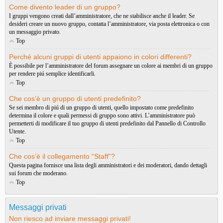
Come divento leader di un gruppo?
I gruppi vengono creati dall’amministratore, che ne stabilisce anche il leader. Se
desideri creare un nuovo gruppo, contatta l’amministratore, via posta elettronica o con
un messaggio privato.
Top
Perché alcuni gruppi di utenti appaiono in colori differenti?
È possibile per l’amministratore del forum assegnare un colore ai membri di un gruppo
per rendere piú semplice identificarli.
Top
Che cos’è un gruppo di utenti predefinito?
Se sei membro di piú di un gruppo di utenti, quello impostato come predefinito
determina il colore e quali permessi di gruppo sono attivi. L’amministratore può
permetterti di modificare il tuo gruppo di utenti predefinito dal Pannello di Controllo
Utente.
Top
Che cos’è il collegamento “Staff”?
Questa pagina fornisce una lista degli amministratori e dei moderatori, dando dettagli
sui forum che moderano.
Top
Messaggi privati
Non riesco ad inviare messaggi privati!