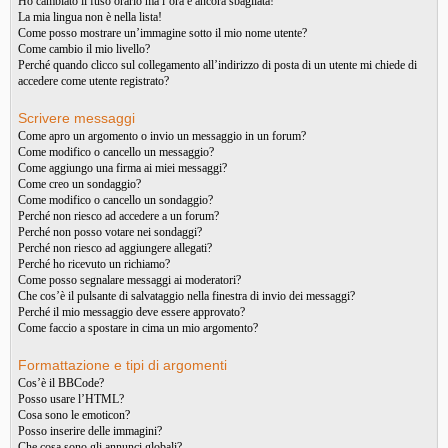
Ho cambiato il fuso orario ma l’ora è ancora sbagliata!
La mia lingua non è nella lista!
Come posso mostrare un’immagine sotto il mio nome utente?
Come cambio il mio livello?
Perché quando clicco sul collegamento all’indirizzo di posta di un utente mi chiede di
accedere come utente registrato?
Scrivere messaggi
Come apro un argomento o invio un messaggio in un forum?
Come modifico o cancello un messaggio?
Come aggiungo una firma ai miei messaggi?
Come creo un sondaggio?
Come modifico o cancello un sondaggio?
Perché non riesco ad accedere a un forum?
Perché non posso votare nei sondaggi?
Perché non riesco ad aggiungere allegati?
Perché ho ricevuto un richiamo?
Come posso segnalare messaggi ai moderatori?
Che cos’è il pulsante di salvataggio nella finestra di invio dei messaggi?
Perché il mio messaggio deve essere approvato?
Come faccio a spostare in cima un mio argomento?
Formattazione e tipi di argomenti
Cos’è il BBCode?
Posso usare l’HTML?
Cosa sono le emoticon?
Posso inserire delle immagini?
Che cosa sono gli annunci globali?