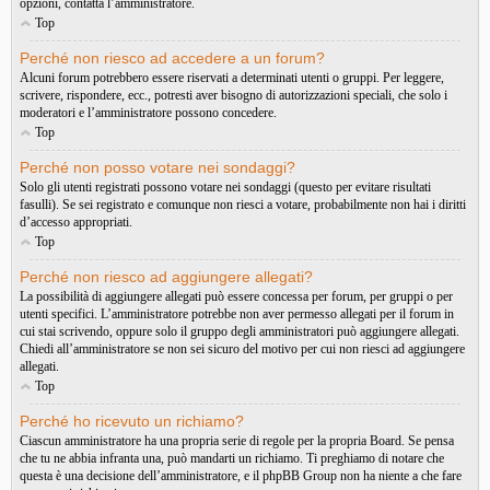
opzioni, contatta l’amministratore.
Top
Perché non riesco ad accedere a un forum?
Alcuni forum potrebbero essere riservati a determinati utenti o gruppi. Per leggere,
scrivere, rispondere, ecc., potresti aver bisogno di autorizzazioni speciali, che solo i
moderatori e l’amministratore possono concedere.
Top
Perché non posso votare nei sondaggi?
Solo gli utenti registrati possono votare nei sondaggi (questo per evitare risultati
fasulli). Se sei registrato e comunque non riesci a votare, probabilmente non hai i diritti
d’accesso appropriati.
Top
Perché non riesco ad aggiungere allegati?
La possibilità di aggiungere allegati può essere concessa per forum, per gruppi o per
utenti specifici. L’amministratore potrebbe non aver permesso allegati per il forum in
cui stai scrivendo, oppure solo il gruppo degli amministratori può aggiungere allegati.
Chiedi all’amministratore se non sei sicuro del motivo per cui non riesci ad aggiungere
allegati.
Top
Perché ho ricevuto un richiamo?
Ciascun amministratore ha una propria serie di regole per la propria Board. Se pensa
che tu ne abbia infranta una, può mandarti un richiamo. Ti preghiamo di notare che
questa è una decisione dell’amministratore, e il phpBB Group non ha niente a che fare