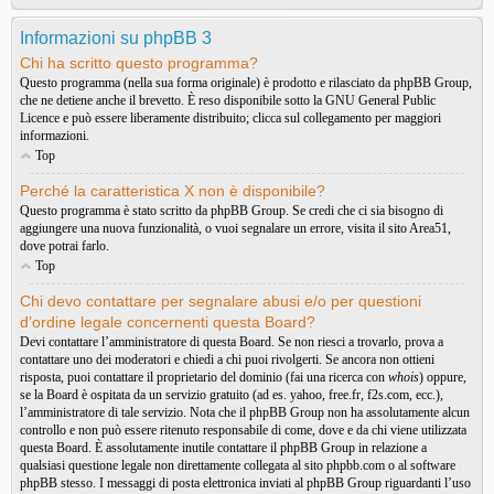
Informazioni su phpBB 3
Chi ha scritto questo programma?
Questo programma (nella sua forma originale) è prodotto e rilasciato da
phpBB Group
,
che ne detiene anche il brevetto. È reso disponibile sotto la GNU General Public
Licence e può essere liberamente distribuito; clicca sul collegamento per maggiori
informazioni.
Top
Perché la caratteristica X non è disponibile?
Questo programma è stato scritto da phpBB Group. Se credi che ci sia bisogno di
aggiungere una nuova funzionalità, o vuoi segnalare un errore, visita il sito
Area51
,
dove potrai farlo.
Top
Chi devo contattare per segnalare abusi e/o per questioni
d’ordine legale concernenti questa Board?
Devi contattare l’amministratore di questa Board. Se non riesci a trovarlo, prova a
contattare uno dei moderatori e chiedi a chi puoi rivolgerti. Se ancora non ottieni
risposta, puoi contattare il proprietario del dominio (fai una ricerca con
whois
) oppure,
se la Board è ospitata da un servizio gratuito (ad es. yahoo, free.fr, f2s.com, ecc.),
l’amministratore di tale servizio. Nota che il phpBB Group non ha assolutamente alcun
controllo e non può essere ritenuto responsabile di come, dove e da chi viene utilizzata
questa Board. È assolutamente inutile contattare il phpBB Group in relazione a
qualsiasi questione legale non direttamente collegata al sito phpbb.com o al software
phpBB stesso. I messaggi di posta elettronica inviati al phpBB Group riguardanti l’uso