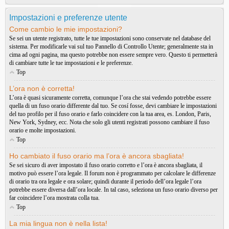
Impostazioni e preferenze utente
Come cambio le mie impostazioni?
Se sei un utente registrato, tutte le tue impostazioni sono conservate nel database del
sistema. Per modificarle vai sul tuo Pannello di Controllo Utente; generalmente sta in
cima ad ogni pagina, ma questo potrebbe non essere sempre vero. Questo ti permetterà
di cambiare tutte le tue impostazioni e le preferenze.
Top
L’ora non è corretta!
L’ora è quasi sicuramente corretta, comunque l’ora che stai vedendo potrebbe essere
quella di un fuso orario differente dal tuo. Se cosí fosse, devi cambiare le impostazioni
del tuo profilo per il fuso orario e farlo coincidere con la tua area, es. London, Paris,
New York, Sydney, ecc. Nota che solo gli utenti registrati possono cambiare il fuso
orario e molte impostazioni.
Top
Ho cambiato il fuso orario ma l’ora è ancora sbagliata!
Se sei sicuro di aver impostato il fuso orario corretto e l’ora è ancora sbagliata, il
motivo può essere l’ora legale. Il forum non è programmato per calcolare le differenze
di orario tra ora legale e ora solare; quindi durante il periodo dell’ora legale l’ora
potrebbe essere diversa dall’ora locale. In tal caso, seleziona un fuso orario diverso per
far coincidere l’ora mostrata colla tua.
Top
La mia lingua non è nella lista!