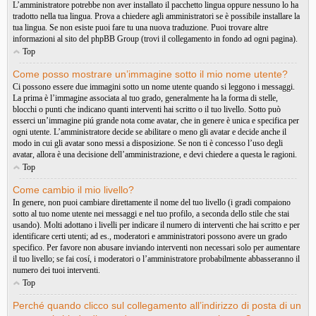
L’amministratore potrebbe non aver installato il pacchetto lingua oppure nessuno lo ha
tradotto nella tua lingua. Prova a chiedere agli amministratori se è possibile installare la
tua lingua. Se non esiste puoi fare tu una nuova traduzione. Puoi trovare altre
informazioni al sito del phpBB Group (trovi il collegamento in fondo ad ogni pagina).
Top
Come posso mostrare un’immagine sotto il mio nome utente?
Ci possono essere due immagini sotto un nome utente quando si leggono i messaggi.
La prima è l’immagine associata al tuo grado, generalmente ha la forma di stelle,
blocchi o punti che indicano quanti interventi hai scritto o il tuo livello. Sotto può
esserci un’immagine piú grande nota come avatar, che in genere è unica e specifica per
ogni utente. L’amministratore decide se abilitare o meno gli avatar e decide anche il
modo in cui gli avatar sono messi a disposizione. Se non ti è concesso l’uso degli
avatar, allora è una decisione dell’amministrazione, e devi chiedere a questa le ragioni.
Top
Come cambio il mio livello?
In genere, non puoi cambiare direttamente il nome del tuo livello (i gradi compaiono
sotto al tuo nome utente nei messaggi e nel tuo profilo, a seconda dello stile che stai
usando). Molti adottano i livelli per indicare il numero di interventi che hai scritto e per
identificare certi utenti; ad es., moderatori e amministratori possono avere un grado
specifico. Per favore non abusare inviando interventi non necessari solo per aumentare
il tuo livello; se fai cosí, i moderatori o l’amministratore probabilmente abbasseranno il
numero dei tuoi interventi.
Top
Perché quando clicco sul collegamento all’indirizzo di posta di un