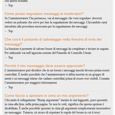
con questi richiami.
Top
Come posso segnalare messaggi ai moderatori?
Se l’amministratore l’ha permesso, vai al messaggio che vuoi segnalare: dovresti
vedere un pulsante che serve per fare la segnalazione dei messaggi. Cliccandolo sarai
introdotto alla procedura necessaria per la segnalazione dei messaggi.
Top
Che cos’è il pulsante di salvataggio nella finestra di invio dei
messaggi?
La funzione ti permette di salvare bozze di messaggi da completare e inviare in seguito.
Per utilizzarle vai nell’apposita sezione del Pannello di Controllo Utente.
Top
Perché il mio messaggio deve essere approvato?
L’amministratore può decidere che in un forum i messaggi inseriti devono prima essere
controllati. È inoltre possibile che l’amministratore ti abbia inserito in un gruppo di
utenti i cui messaggi ritiene che vadano controllati prima di essere resi visibili. Contatta
l’amministratore per maggiori informazioni.
Top
Come faccio a spostare in cima un mio argomento?
Cliccando il collegamento “Bump argomento” mentre lo stai leggendo, puoi spostarlo
in cima alla lista, nella prima pagina. Se non lo vedi, significa che questa opzione è
disabilitata. È anche possibile spostare in cima gli argomenti semplicemente inserendovi
un messaggio. Tuttavia, sii sicuro di rispettare le regole del forum in cui ti trovi.