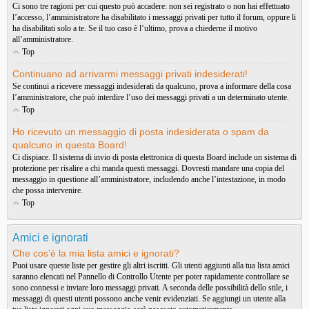
Ci sono tre ragioni per cui questo può accadere: non sei registrato o non hai effettuato
l’accesso, l’amministratore ha disabilitato i messaggi privati per tutto il forum, oppure li
ha disabilitati solo a te. Se il tuo caso è l’ultimo, prova a chiederne il motivo
all’amministratore.
Top
Continuano ad arrivarmi messaggi privati indesiderati!
Se continui a ricevere messaggi indesiderati da qualcuno, prova a informare della cosa
l’amministratore, che può interdire l’uso dei messaggi privati a un determinato utente.
Top
Ho ricevuto un messaggio di posta indesiderata o spam da
qualcuno in questa Board!
Ci dispiace. Il sistema di invio di posta elettronica di questa Board include un sistema di
protezione per risalire a chi manda questi messaggi. Dovresti mandare una copia del
messaggio in questione all’amministratore, includendo anche l’intestazione, in modo
che possa intervenire.
Top
Amici e ignorati
Che cos’è la mia lista amici e ignorati?
Puoi usare queste liste per gestire gli altri iscritti. Gli utenti aggiunti alla tua lista amici
saranno elencati nel Pannello di Controllo Utente per poter rapidamente controllare se
sono connessi e inviare loro messaggi privati. A seconda delle possibilità dello stile, i
messaggi di questi utenti possono anche venir evidenziati. Se aggiungi un utente alla