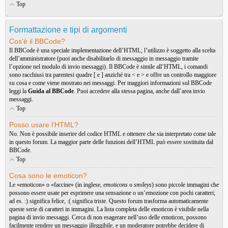
Top
Formattazione e tipi di argomenti
Cos’è il BBCode?
Il BBCode è una speciale implementazione dell’HTML; l’utilizzo è soggetto alla scelta
dell’amministratore (puoi anche disabilitarlo di messaggio in messaggio tramite
l’opzione nel modulo di invio messaggi). Il BBCode è simile all’HTML, i comandi
sono racchiusi tra parentesi quadre [ e ] anziché tra < e > e offre un controllo maggiore
su cosa e come viene mostrato nei messaggi. Per maggiori informazioni sul BBCode
leggi la
Guida al BBCode
. Puoi accedere alla stessa pagina, anche dall’area invio
messaggi.
Top
Posso usare l’HTML?
No. Non è possibile inserire del codice HTML e ottenere che sia interpretato come tale
in questo forum. La maggior parte delle funzioni dell’HTML può essere sostituita dal
BBCode.
Top
Cosa sono le emoticon?
Le «emoticon» o «faccine» (in inglese,
emoticons
o
smileys
) sono piccole immagini che
possono essere usate per esprimere una sensazione o un’emozione con pochi caratteri;
ad es. :) significa felice, :( significa triste. Questo forum trasforma automaticamente
queste serie di caratteri in immagini. La lista completa delle emoticon è visibile nella
pagina di invio messaggi. Cerca di non esagerare nell’uso delle emoticon, possono
facilmente rendere un messaggio illeggibile, e un moderatore potrebbe decidere di