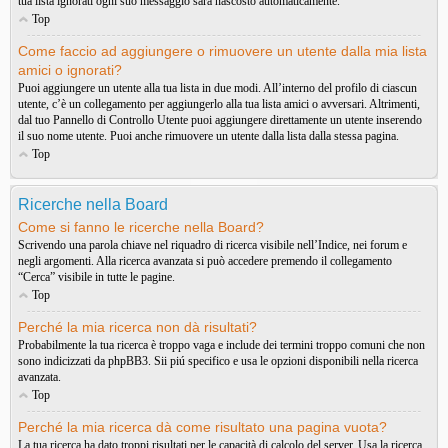
tua lista ignorati ogni suo messaggio sarà nascosto automaticamente.
Top
Come faccio ad aggiungere o rimuovere un utente dalla mia lista
amici o ignorati?
Puoi aggiungere un utente alla tua lista in due modi. All’interno del profilo di ciascun
utente, c’è un collegamento per aggiungerlo alla tua lista amici o avversari. Altrimenti,
dal tuo Pannello di Controllo Utente puoi aggiungere direttamente un utente inserendo
il suo nome utente. Puoi anche rimuovere un utente dalla lista dalla stessa pagina.
Top
Ricerche nella Board
Come si fanno le ricerche nella Board?
Scrivendo una parola chiave nel riquadro di ricerca visibile nell’Indice, nei forum e
negli argomenti. Alla ricerca avanzata si può accedere premendo il collegamento
“Cerca” visibile in tutte le pagine.
Top
Perché la mia ricerca non dà risultati?
Probabilmente la tua ricerca è troppo vaga e include dei termini troppo comuni che non
sono indicizzati da phpBB3. Sii piú specifico e usa le opzioni disponibili nella ricerca
avanzata.
Top
Perché la mia ricerca dà come risultato una pagina vuota?
La tua ricerca ha dato troppi risultati per le capacità di calcolo del server. Usa la ricerca