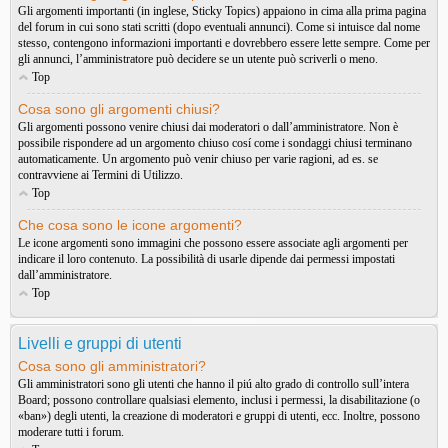
Gli argomenti importanti (in inglese, Sticky Topics) appaiono in cima alla prima pagina
del forum in cui sono stati scritti (dopo eventuali annunci). Come si intuisce dal nome
stesso, contengono informazioni importanti e dovrebbero essere lette sempre. Come per
gli annunci, l’amministratore può decidere se un utente può scriverli o meno.
Top
Cosa sono gli argomenti chiusi?
Gli argomenti possono venire chiusi dai moderatori o dall’amministratore. Non è
possibile rispondere ad un argomento chiuso cosí come i sondaggi chiusi terminano
automaticamente. Un argomento può venir chiuso per varie ragioni, ad es. se
contravviene ai Termini di Utilizzo.
Top
Che cosa sono le icone argomenti?
Le icone argomenti sono immagini che possono essere associate agli argomenti per
indicare il loro contenuto. La possibilità di usarle dipende dai permessi impostati
dall’amministratore.
Top
Livelli e gruppi di utenti
Cosa sono gli amministratori?
Gli amministratori sono gli utenti che hanno il piú alto grado di controllo sull’intera
Board; possono controllare qualsiasi elemento, inclusi i permessi, la disabilitazione (o
«ban») degli utenti, la creazione di moderatori e gruppi di utenti, ecc. Inoltre, possono
moderare tutti i forum.