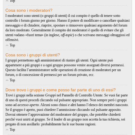
Top
Cosa sono i moderatori?
I moderatori sono utenti (o gruppi di utenti) il cui compito è quello di tenere sotto
controllo i forum giorno per giorno. Hanno il potere di modificare o cancellare qualsiasi
messaggio e di chiudere, riaprire, spostare o rimuovere qualsiasi argomento del forum
da loro moderato. Generalmente il compito dei moderatori è quello di evitare che gli
utenti vadano «fuori tema» (in inglese,
off-topic
) o che scrivano messaggi oltraggiosi ed
offensivi.
Top
Cosa sono i gruppi di utenti?
I gruppi permettono agli amministratori di riunire gli utenti. Ogni utente può
appartenere a piú gruppi e a ogni gruppo possono venire assegnati diversi permessi.
Questo facilita l’amministratore nelle operazioni di creazione di moderatori per un
forum, o di concessione di permessi per un forum privato, ecc.
Top
Dove trovo i gruppi e come posso far parte di uno di essi?
Trovi i gruppi nella sezione
Gruppi
nel Pannello di Controllo Utente. Se vuoi far parte
di uno di questi procedi cliccando sul pulsante appropriato. Non sempre però i gruppi
sono ad
accesso aperto
. Alcuni sono chiusi e altri hanno l’elenco dei membri nascosto.
Se il gruppo è aperto, puoi chiedere l’ammissione cliccando sul pulsante apposito.
Dovrai ottenere l’approvazione del moderatore del gruppo, che potrebbe chiederti
perché vuoi unirti al gruppo. Se il leader di un gruppo non accetta la tua richiesta, sei
pregato di non assillarlo: probabilmente ha le sue buone ragioni.
Top