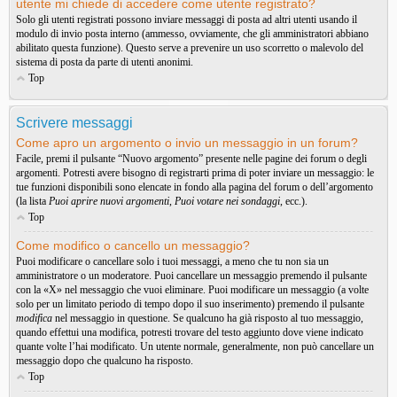
utente mi chiede di accedere come utente registrato?
Solo gli utenti registrati possono inviare messaggi di posta ad altri utenti usando il
modulo di invio posta interno (ammesso, ovviamente, che gli amministratori abbiano
abilitato questa funzione). Questo serve a prevenire un uso scorretto o malevolo del
sistema di posta da parte di utenti anonimi.
Top
Scrivere messaggi
Come apro un argomento o invio un messaggio in un forum?
Facile, premi il pulsante “Nuovo argomento” presente nelle pagine dei forum o degli
argomenti. Potresti avere bisogno di registrarti prima di poter inviare un messaggio: le
tue funzioni disponibili sono elencate in fondo alla pagina del forum o dell’argomento
(la lista
Puoi aprire nuovi argomenti
,
Puoi votare nei sondaggi
, ecc.).
Top
Come modifico o cancello un messaggio?
Puoi modificare o cancellare solo i tuoi messaggi, a meno che tu non sia un
amministratore o un moderatore. Puoi cancellare un messaggio premendo il pulsante
con la «X» nel messaggio che vuoi eliminare. Puoi modificare un messaggio (a volte
solo per un limitato periodo di tempo dopo il suo inserimento) premendo il pulsante
modifica
nel messaggio in questione. Se qualcuno ha già risposto al tuo messaggio,
quando effettui una modifica, potresti trovare del testo aggiunto dove viene indicato
quante volte l’hai modificato. Un utente normale, generalmente, non può cancellare un
messaggio dopo che qualcuno ha risposto.
Top