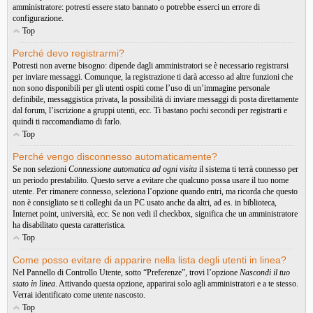
amministratore: potresti essere stato bannato o potrebbe esserci un errore di
configurazione.
Top
Perché devo registrarmi?
Potresti non averne bisogno: dipende dagli amministratori se è necessario registrarsi
per inviare messaggi. Comunque, la registrazione ti darà accesso ad altre funzioni che
non sono disponibili per gli utenti ospiti come l’uso di un’immagine personale
definibile, messaggistica privata, la possibilità di inviare messaggi di posta direttamente
dal forum, l’iscrizione a gruppi utenti, ecc. Ti bastano pochi secondi per registrarti e
quindi ti raccomandiamo di farlo.
Top
Perché vengo disconnesso automaticamente?
Se non selezioni
Connessione automatica ad ogni visita
il sistema ti terrà connesso per
un periodo prestabilito. Questo serve a evitare che qualcuno possa usare il tuo nome
utente. Per rimanere connesso, seleziona l’opzione quando entri, ma ricorda che questo
non è consigliato se ti colleghi da un PC usato anche da altri, ad es. in biblioteca,
Internet point, università, ecc. Se non vedi il checkbox, significa che un amministratore
ha disabilitato questa caratteristica.
Top
Come posso evitare di apparire nella lista degli utenti in linea?
Nel Pannello di Controllo Utente, sotto “Preferenze”, trovi l’opzione
Nascondi il tuo
stato in linea
. Attivando questa opzione, apparirai solo agli amministratori e a te stesso.
Verrai identificato come utente nascosto.
Top