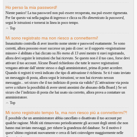
Ho perso la mia password!
Niente panico! La tua password non può essere recuperata, ma può essere rigenerata.
Per far questo vai nella pagina di ingresso e clicca su
Ho dimenticato la password
,
segui le istruzioni e tornerai in linea in poco tempo.
Top
Mi sono registrato ma non riesco a connettermi!
Innanzitutto controlla di aver inserito nome utente e password esattamente. Se sono
corretti, allora possono esser successe un paio di cose: se il supporto «registrazione
minore» è abilitato e hai cliccato su
Ho meno di 13 anni
mentre ti stavi registrando,
allora devi seguire le istruzioni che hai ricevuto. Se questo non è il tuo caso, forse devi
attivare il tuo account. Alcune Board richiedono che tutte le nuove registrazioni
vengano attivate dall’utente stesso o dagli amministratori, prima di poter accedere.
Quando ti registri ti verrà indicato che tipo di attivazione è richiesta. Se ti è stato inviato
un messaggio di posta, allora segui le istruzioni; se non hai ricevuto nessun
messaggio... sei sicuro che il tuo indirizzo di posta sia valido? (L’attivazione via posta
serve a ridurre la possibilità di avere utenti anonimi che abusano della Board.) Se sei
sicuro che l’indirizzo di posta che hai usato sia corretto, allora prova a contattare un
amministratore.
Top
Mi sono registrato tempo fa, ma non riesco piú a connettermi?!
È possibile che un amministratore abbia cancellato o disattivato il tuo account per
qualche ragione. Molti siti rimuovono periodicamente gli account degli utenti che non
hanno mai inviato messaggi, per ridurre la grandezza del database. Se il motivo è
quest’ultimo registrati nuovamente e cerca di farti coinvolgere maggiormente nelle