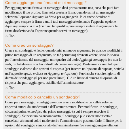
Come aggiungo una firma ai miei messaggi?
Per aggiungere una firma a un messaggio devi prima crearne una, cosa che puoi fare
modificando il tuo profilo. Una volta creata la firma, quando scrivi un messaggio
seleziona l’opzione
Aggiungi la firma
per aggiungerla. Puoi anche decidere di
aggiungere sempre la firma a tutti i tuoi messaggi selezionando l’apposita opzione
Aggiungi sempre la mia firma
nel tuo profilo (puoi sempre evitare di aggiungere la
firma deselezionando l’opzione quando scrivi un messaggio).
Top
Come creo un sondaggio?
Creare un sondaggio è facile: quando inizi un nuovo argomento (o quando modifichi il
primo messaggio di un argomento, se ti è permesso) dovresti vedere, sotto lo spazio
per l’inserimento del messaggio, un riquadro dal titolo
Aggiungi sondaggio
(se non lo
vedi, probabilmente non hai il diritto di creare sondaggi). Basta inserire un titolo per il
sondaggio e almeno due opzioni di risposta (per inserire un’opzione di risposta, scrivila
nell’apposito spazio e clicca su
Aggiungi un’opzione
). Puoi anche stabilire i giorni di
durata del sondaggio (0 per non porre limiti). C’è un limite al numero di opzioni di
risposta che puoi aggiungere, stabilito dall’amministratore.
Top
Come modifico o cancello un sondaggio?
Come per i messaggi, i sondaggi possono essere modificati e cancellati solo dai
rispettivi autori, dai moderatori e dall’amministratore. Per modificare un sondaggio,
clicca sul pulsante
modifica
del primo messaggio (a cui è sempre associato il
sondaggio). Se nessuno ha ancora votato, il sondaggio può essere modificato o
cancellato, altrimenti solo i moderatori e l’amministratore possono farlo. Il limite per le
opzioni del sondaggio è impostato dall’amministratore. Se vuoi aggiungere ulteriori