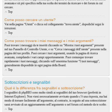
avanzata e sii piú specifico nella tua scelta dei termini da ricercare e dei forum in cui
cercare.
Top
Come posso cercare un utente?
Vai nella pagina “Utenti” e clicca sul collegamento “trova utente”, dopodiché segui le
istruzioni.
Top
Come posso trovare i miei messaggi e i miei argomenti?
Puoi trovare i messaggi da te inseriti cliccando su “Mostra i tuoi argomenti” presente
nel tuo Pannello di Controllo Utente, e su “Cerca i messaggi dell’utente” presente nella
pagina del tuo profilo. Puoi cercare i tuoi argomenti, usando la pagina di ricerca
avanzata, compilando i vari campi opportunamente. Puoi comunque trovare
rapidamente i tuoi messaggi, cliccando sull’omonima funzione “I tuoi messaggi”,
generalmente disponibile in ogni pagina della Board.
Top
Sottoscrizioni e segnalibri
Qual è la differenza fra segnalibri e sottoscrizione?
I segnalibri di phpBB3 sono molto simili ai segnalibri del tuo browser (preferiti in
Internet Explorer). Non vieni necessariamente avvisato quando c’è una risposta, ma hai
modo di tornare facilmente all’argomento; al contrario, in seguito ad una sottoscrizione
sarai avvisato di un aggiornamento nell’argomento o nel forum col metodo da te scelto.
Top