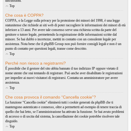
discussioni.
Top
Che cosa è COPPA?
COPPA, o la Legge sulla privacy per la protezione dei minori del 1998, è una legge
statunitense che richiede ai siti web di poter raccogliere le informazioni dei minori di età
inferiore a 13 anni. Per avere tale consenso serve una richiesta scritta da parte del
genitore o tutore legale, permettendo la registrazione delle informazioni scritte dal
minore. Se hai dubbi o incertezze, mettiti in contatto con un consulente legale per
assistenza. Nota bene che il phpBB Group non può fornire consigli legali e non è un
punto di contatto per questioni legali, tranne come descritto.
Top
Perché non riesco a registrarmi?
È possibile che il gestore del sito abbia bannato il tuo indirizzo IP oppure vietato il
nome utente che stai tentando di registrare. Può anche aver disabilitato le registrazioni
per impedire ai nuovi visitatori di registrarsi. Contatta un amministratore per avere
assistenza.
Top
Che cosa provoca il comando “Cancella cookie”?
La funzione “Cancella cookie” eliminerà tutti i cookie generati da phpBB che ti
mantengono autenticato e connesso, oltre a permetterti ad esempio di tenere traccia di
quello che hai letto, se l’amministrazione ha attivato la funzione. Se hai avuto problemi
di accesso o di uscita dal sistema, la cancellazione dei cookie potrebbe risolvere tale
disguido.
Top