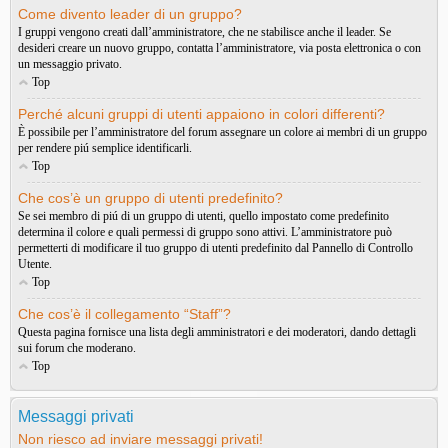
Come divento leader di un gruppo?
I gruppi vengono creati dall’amministratore, che ne stabilisce anche il leader. Se
desideri creare un nuovo gruppo, contatta l’amministratore, via posta elettronica o con
un messaggio privato.
Top
Perché alcuni gruppi di utenti appaiono in colori differenti?
È possibile per l’amministratore del forum assegnare un colore ai membri di un gruppo
per rendere piú semplice identificarli.
Top
Che cos’è un gruppo di utenti predefinito?
Se sei membro di piú di un gruppo di utenti, quello impostato come predefinito
determina il colore e quali permessi di gruppo sono attivi. L’amministratore può
permetterti di modificare il tuo gruppo di utenti predefinito dal Pannello di Controllo
Utente.
Top
Che cos’è il collegamento “Staff”?
Questa pagina fornisce una lista degli amministratori e dei moderatori, dando dettagli
sui forum che moderano.
Top
Messaggi privati
Non riesco ad inviare messaggi privati!