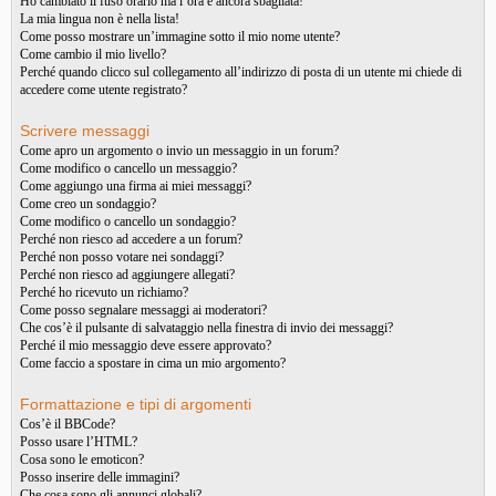
Ho cambiato il fuso orario ma l’ora è ancora sbagliata!
La mia lingua non è nella lista!
Come posso mostrare un’immagine sotto il mio nome utente?
Come cambio il mio livello?
Perché quando clicco sul collegamento all’indirizzo di posta di un utente mi chiede di
accedere come utente registrato?
Scrivere messaggi
Come apro un argomento o invio un messaggio in un forum?
Come modifico o cancello un messaggio?
Come aggiungo una firma ai miei messaggi?
Come creo un sondaggio?
Come modifico o cancello un sondaggio?
Perché non riesco ad accedere a un forum?
Perché non posso votare nei sondaggi?
Perché non riesco ad aggiungere allegati?
Perché ho ricevuto un richiamo?
Come posso segnalare messaggi ai moderatori?
Che cos’è il pulsante di salvataggio nella finestra di invio dei messaggi?
Perché il mio messaggio deve essere approvato?
Come faccio a spostare in cima un mio argomento?
Formattazione e tipi di argomenti
Cos’è il BBCode?
Posso usare l’HTML?
Cosa sono le emoticon?
Posso inserire delle immagini?
Che cosa sono gli annunci globali?