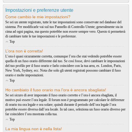
Impostazioni e preferenze utente
Come cambio le mie impostazioni?
Se sei un utente registrato, tutte le tue impostazioni sono conservate nel database del
sistema. Per modificarle vai sul tuo Pannello di Controllo Utente; generalmente sta in
cima ad ogni pagina, ma questo potrebbe non essere sempre vero. Questo ti permetterà
di cambiare tutte le tue impostazioni e le preferenze.
Top
L’ora non è corretta!
L’ora è quasi sicuramente corretta, comunque l’ora che stai vedendo potrebbe essere
quella di un fuso orario differente dal tuo. Se cosí fosse, devi cambiare le impostazioni
del tuo profilo per il fuso orario e farlo coincidere con la tua area, es. London, Paris,
New York, Sydney, ecc. Nota che solo gli utenti registrati possono cambiare il fuso
orario e molte impostazioni.
Top
Ho cambiato il fuso orario ma l’ora è ancora sbagliata!
Se sei sicuro di aver impostato il fuso orario corretto e l’ora è ancora sbagliata, il
motivo può essere l’ora legale. Il forum non è programmato per calcolare le differenze
di orario tra ora legale e ora solare; quindi durante il periodo dell’ora legale l’ora
potrebbe essere diversa dall’ora locale. In tal caso, seleziona un fuso orario diverso per
far coincidere l’ora mostrata colla tua.
Top
La mia lingua non è nella lista!