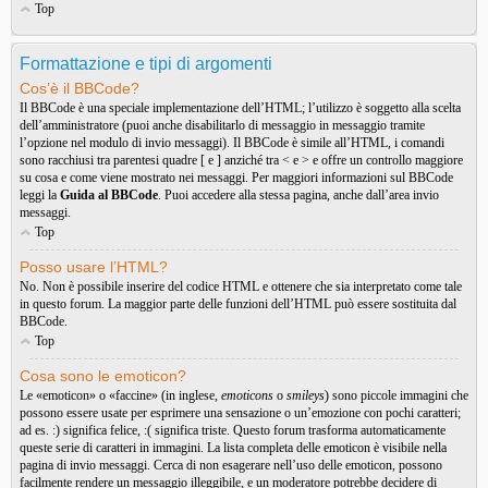
Top
Formattazione e tipi di argomenti
Cos’è il BBCode?
Il BBCode è una speciale implementazione dell’HTML; l’utilizzo è soggetto alla scelta
dell’amministratore (puoi anche disabilitarlo di messaggio in messaggio tramite
l’opzione nel modulo di invio messaggi). Il BBCode è simile all’HTML, i comandi
sono racchiusi tra parentesi quadre [ e ] anziché tra < e > e offre un controllo maggiore
su cosa e come viene mostrato nei messaggi. Per maggiori informazioni sul BBCode
leggi la
Guida al BBCode
. Puoi accedere alla stessa pagina, anche dall’area invio
messaggi.
Top
Posso usare l’HTML?
No. Non è possibile inserire del codice HTML e ottenere che sia interpretato come tale
in questo forum. La maggior parte delle funzioni dell’HTML può essere sostituita dal
BBCode.
Top
Cosa sono le emoticon?
Le «emoticon» o «faccine» (in inglese,
emoticons
o
smileys
) sono piccole immagini che
possono essere usate per esprimere una sensazione o un’emozione con pochi caratteri;
ad es. :) significa felice, :( significa triste. Questo forum trasforma automaticamente
queste serie di caratteri in immagini. La lista completa delle emoticon è visibile nella
pagina di invio messaggi. Cerca di non esagerare nell’uso delle emoticon, possono
facilmente rendere un messaggio illeggibile, e un moderatore potrebbe decidere di