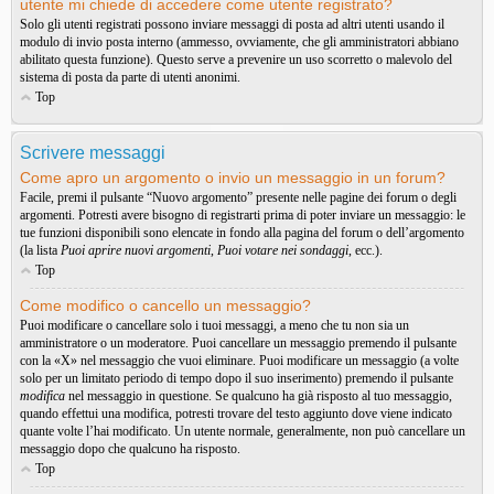
utente mi chiede di accedere come utente registrato?
Solo gli utenti registrati possono inviare messaggi di posta ad altri utenti usando il
modulo di invio posta interno (ammesso, ovviamente, che gli amministratori abbiano
abilitato questa funzione). Questo serve a prevenire un uso scorretto o malevolo del
sistema di posta da parte di utenti anonimi.
Top
Scrivere messaggi
Come apro un argomento o invio un messaggio in un forum?
Facile, premi il pulsante “Nuovo argomento” presente nelle pagine dei forum o degli
argomenti. Potresti avere bisogno di registrarti prima di poter inviare un messaggio: le
tue funzioni disponibili sono elencate in fondo alla pagina del forum o dell’argomento
(la lista
Puoi aprire nuovi argomenti
,
Puoi votare nei sondaggi
, ecc.).
Top
Come modifico o cancello un messaggio?
Puoi modificare o cancellare solo i tuoi messaggi, a meno che tu non sia un
amministratore o un moderatore. Puoi cancellare un messaggio premendo il pulsante
con la «X» nel messaggio che vuoi eliminare. Puoi modificare un messaggio (a volte
solo per un limitato periodo di tempo dopo il suo inserimento) premendo il pulsante
modifica
nel messaggio in questione. Se qualcuno ha già risposto al tuo messaggio,
quando effettui una modifica, potresti trovare del testo aggiunto dove viene indicato
quante volte l’hai modificato. Un utente normale, generalmente, non può cancellare un
messaggio dopo che qualcuno ha risposto.
Top