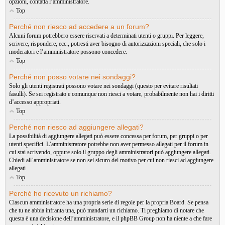
opzioni, contatta l’amministratore.
Top
Perché non riesco ad accedere a un forum?
Alcuni forum potrebbero essere riservati a determinati utenti o gruppi. Per leggere,
scrivere, rispondere, ecc., potresti aver bisogno di autorizzazioni speciali, che solo i
moderatori e l’amministratore possono concedere.
Top
Perché non posso votare nei sondaggi?
Solo gli utenti registrati possono votare nei sondaggi (questo per evitare risultati
fasulli). Se sei registrato e comunque non riesci a votare, probabilmente non hai i diritti
d’accesso appropriati.
Top
Perché non riesco ad aggiungere allegati?
La possibilità di aggiungere allegati può essere concessa per forum, per gruppi o per
utenti specifici. L’amministratore potrebbe non aver permesso allegati per il forum in
cui stai scrivendo, oppure solo il gruppo degli amministratori può aggiungere allegati.
Chiedi all’amministratore se non sei sicuro del motivo per cui non riesci ad aggiungere
allegati.
Top
Perché ho ricevuto un richiamo?
Ciascun amministratore ha una propria serie di regole per la propria Board. Se pensa
che tu ne abbia infranta una, può mandarti un richiamo. Ti preghiamo di notare che
questa è una decisione dell’amministratore, e il phpBB Group non ha niente a che fare