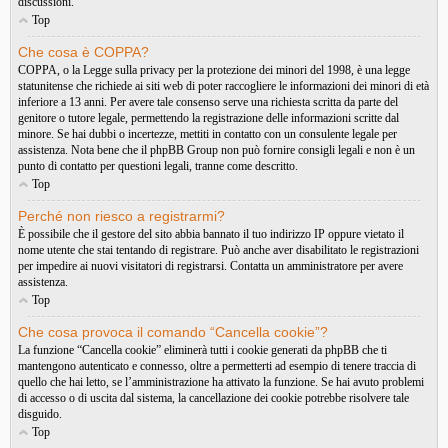
discussioni.
Top
Che cosa è COPPA?
COPPA, o la Legge sulla privacy per la protezione dei minori del 1998, è una legge
statunitense che richiede ai siti web di poter raccogliere le informazioni dei minori di età
inferiore a 13 anni. Per avere tale consenso serve una richiesta scritta da parte del
genitore o tutore legale, permettendo la registrazione delle informazioni scritte dal
minore. Se hai dubbi o incertezze, mettiti in contatto con un consulente legale per
assistenza. Nota bene che il phpBB Group non può fornire consigli legali e non è un
punto di contatto per questioni legali, tranne come descritto.
Top
Perché non riesco a registrarmi?
È possibile che il gestore del sito abbia bannato il tuo indirizzo IP oppure vietato il
nome utente che stai tentando di registrare. Può anche aver disabilitato le registrazioni
per impedire ai nuovi visitatori di registrarsi. Contatta un amministratore per avere
assistenza.
Top
Che cosa provoca il comando “Cancella cookie”?
La funzione “Cancella cookie” eliminerà tutti i cookie generati da phpBB che ti
mantengono autenticato e connesso, oltre a permetterti ad esempio di tenere traccia di
quello che hai letto, se l’amministrazione ha attivato la funzione. Se hai avuto problemi
di accesso o di uscita dal sistema, la cancellazione dei cookie potrebbe risolvere tale
disguido.
Top