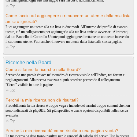
tua lista ignorati ogni suo messaggio sarà nascosto automaticamente.
Top
Come faccio ad aggiungere o rimuovere un utente dalla mia lista
amici o ignorati?
Puoi aggiungere un utente alla tua lista in due modi. All’interno del profilo di ciascun
utente, c’è un collegamento per aggiungerlo alla tua lista amici o avversari. Altrimenti,
dal tuo Pannello di Controllo Utente puoi aggiungere direttamente un utente inserendo
il suo nome utente. Puoi anche rimuovere un utente dalla lista dalla stessa pagina.
Top
Ricerche nella Board
Come si fanno le ricerche nella Board?
Scrivendo una parola chiave nel riquadro di ricerca visibile nell’Indice, nei forum e
negli argomenti. Alla ricerca avanzata si può accedere premendo il collegamento
“Cerca” visibile in tutte le pagine.
Top
Perché la mia ricerca non dà risultati?
Probabilmente la tua ricerca è troppo vaga e include dei termini troppo comuni che non
sono indicizzati da phpBB3. Sii piú specifico e usa le opzioni disponibili nella ricerca
avanzata.
Top
Perché la mia ricerca dà come risultato una pagina vuota?
La tua ricerca ha dato troppi risultati per le capacità di calcolo del server. Usa la ricerca