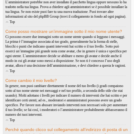
L’amministratore potrebbe non aver installato il pacchetto lingua oppure nessuno lo ha
tradotto nella tua lingua. Prova a chiedere agli amministratori se è possibile installare la
tua lingua. Se non esiste puoi fare tu una nuova traduzione. Puoi trovare altre
informazioni al sito del phpBB Group (trovi il collegamento in fondo ad ogni pagina).
Top
Come posso mostrare un’immagine sotto il mio nome utente?
Ci possono essere due immagini sotto un nome utente quando si leggono i messaggi.
La prima è l’immagine associata al tuo grado, generalmente ha la forma di stelle,
blocchi o punti che indicano quanti interventi hai scritto o il tuo livello. Sotto può
esserci un’immagine piú grande nota come avatar, che in genere è unica e specifica per
ogni utente. L’amministratore decide se abilitare o meno gli avatar e decide anche il
modo in cui gli avatar sono messi a disposizione. Se non ti è concesso l’uso degli
avatar, allora è una decisione dell’amministrazione, e devi chiedere a questa le ragioni.
Top
Come cambio il mio livello?
In genere, non puoi cambiare direttamente il nome del tuo livello (i gradi compaiono
sotto al tuo nome utente nei messaggi e nel tuo profilo, a seconda dello stile che stai
usando). Molti adottano i livelli per indicare il numero di interventi che hai scritto e per
identificare certi utenti; ad es., moderatori e amministratori possono avere un grado
specifico. Per favore non abusare inviando interventi non necessari solo per aumentare
il tuo livello; se fai cosí, i moderatori o l’amministratore probabilmente abbasseranno il
numero dei tuoi interventi.
Top
Perché quando clicco sul collegamento all’indirizzo di posta di un