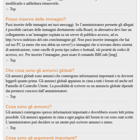
modificarlo o addirittura rimuoverlo.
Top
Posso inserire delle immagini?
Puoi inserire delle immagini nei tuoi messaggi. Se l’amministratore permette gli allegati
è possibile caricare delle immagini direttamente sulla Board, in alternativa devi fare un
collegamento a un’immagine ospitata su un server di pubblico accesso, ad es.
http://www.indirizzo-del-sito.com/immagine.gif. Non puoi inserire immagini che hai
sul tuo PC (a meno che non abbia un server!) o immagini che si trovano dietro sistemi
di autenticazione, come caselle di posta tipo yahoo o hotmail, siti protetti da codici di
accesso, ecc. Per inserire l’immagine, puoi usare il comando BBCode [img].
Top
Che cosa sono gli annunci globali?
Gli annunci globali sono annunci che contengono informazioni importanti e tu dovresti
leggerli quanto prima. Gli annunci globali appaiono in cima a tutti i forum ed anche nel
Pannello di Controllo Utente. La possibilità di scrivere su un annuncio globale dipende
dai permessi concessi dall’amministratore.
Top
Cosa sono gli annunci?
Gli annunci contengono spesso informazioni importanti e dovrebbero essere letti prima
possibile. Gli annunci appaiono in cima a ogni pagina del forum in cui sono stati scritti.
L’amministratore può decidere se un utente può scrivere annunci o meno.
Top
Cosa sono gli argomenti importanti?