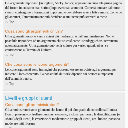
Gli argomenti importanti (in inglese, Sticky Topics) appaiono in cima alla prima pagina
del forum in cui sono stati scritti (dopo eventuali annunci). Come si intuisce dal nome
stesso, contengono informazioni importanti e dovrebbero essere lette sempre. Come per
gli annunci, l’amministratore può decidere se un utente può scriverli o meno.
Top
Cosa sono gli argomenti chiusi?
Gli argomenti possono venire chiusi dai moderatori o dall’amministratore. Non è
possibile rispondere ad un argomento chiuso cosí come i sondaggi chiusi terminano
automaticamente. Un argomento può venir chiuso per varie ragioni, ad es. se
contravviene ai Termini di Utilizzo.
Top
Che cosa sono le icone argomenti?
Le icone argomenti sono immagini che possono essere associate agli argomenti per
indicare il loro contenuto. La possibilità di usarle dipende dai permessi impostati
dall’amministratore.
Top
Livelli e gruppi di utenti
Cosa sono gli amministratori?
Gli amministratori sono gli utenti che hanno il piú alto grado di controllo sull’intera
Board; possono controllare qualsiasi elemento, inclusi i permessi, la disabilitazione (o
«ban») degli utenti, la creazione di moderatori e gruppi di utenti, ecc. Inoltre, possono
moderare tutti i forum.