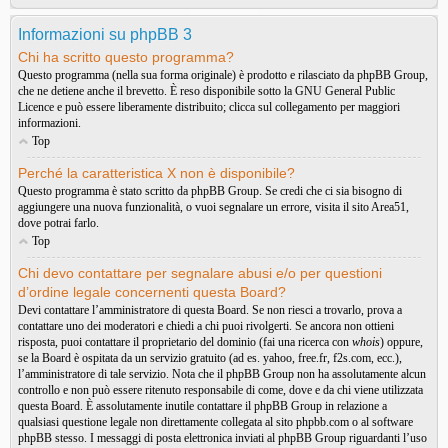
Informazioni su phpBB 3
Chi ha scritto questo programma?
Questo programma (nella sua forma originale) è prodotto e rilasciato da
phpBB Group
,
che ne detiene anche il brevetto. È reso disponibile sotto la GNU General Public
Licence e può essere liberamente distribuito; clicca sul collegamento per maggiori
informazioni.
Top
Perché la caratteristica X non è disponibile?
Questo programma è stato scritto da phpBB Group. Se credi che ci sia bisogno di
aggiungere una nuova funzionalità, o vuoi segnalare un errore, visita il sito
Area51
,
dove potrai farlo.
Top
Chi devo contattare per segnalare abusi e/o per questioni
d’ordine legale concernenti questa Board?
Devi contattare l’amministratore di questa Board. Se non riesci a trovarlo, prova a
contattare uno dei moderatori e chiedi a chi puoi rivolgerti. Se ancora non ottieni
risposta, puoi contattare il proprietario del dominio (fai una ricerca con
whois
) oppure,
se la Board è ospitata da un servizio gratuito (ad es. yahoo, free.fr, f2s.com, ecc.),
l’amministratore di tale servizio. Nota che il phpBB Group non ha assolutamente alcun
controllo e non può essere ritenuto responsabile di come, dove e da chi viene utilizzata
questa Board. È assolutamente inutile contattare il phpBB Group in relazione a
qualsiasi questione legale non direttamente collegata al sito phpbb.com o al software
phpBB stesso. I messaggi di posta elettronica inviati al phpBB Group riguardanti l’uso