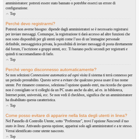
amministratore: potresti essere stato bannato o potrebbe esserci un errore di
configurazione.
Top
Perché devo registrarmi?
Potresti non averne bisogno: dipende dagli amministratori se è necessario registrarsi
per inviare messaggi. Comunque, la registrazione ti darà accesso ad altre funzioni che
non sono disponibili per gli utenti ospiti come l’uso di un’immagine personale
definibile, messaggistica privata, la possibilità di inviare messaggi di posta direttamente
dal forum, l’iscrizione a gruppi utenti, ecc. Ti bastano pochi secondi per registrarti e
quindi ti raccomandiamo di farlo.
Top
Perché vengo disconnesso automaticamente?
Se non selezioni
Connessione automatica ad ogni visita
il sistema ti terrà connesso per
un periodo prestabilito. Questo serve a evitare che qualcuno possa usare il tuo nome
utente. Per rimanere connesso, seleziona l’opzione quando entri, ma ricorda che questo
non è consigliato se ti colleghi da un PC usato anche da altri, ad es. in biblioteca,
Internet point, università, ecc. Se non vedi il checkbox, significa che un amministratore
ha disabilitato questa caratteristica.
Top
Come posso evitare di apparire nella lista degli utenti in linea?
Nel Pannello di Controllo Utente, sotto “Preferenze”, trovi l’opzione
Nascondi il tuo
stato in linea
. Attivando questa opzione, apparirai solo agli amministratori e a te stesso.
Verrai identificato come utente nascosto.
Top