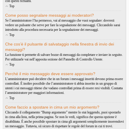
con questi richiami.
Top
Come posso segnalare messaggi ai moderatori?
Se l’amministratore l’ha permesso, vai al messaggio che vuoi segnalare: dovresti
vedere un pulsante che serve per fare la segnalazione dei messaggi. Cliccandolo sarai
introdotto alla procedura necessaria per la segnalazione dei messaggi.
Top
Che cos’è il pulsante di salvataggio nella finestra di invio dei
messaggi?
La funzione ti permette di salvare bozze di messaggi da completare e inviare in seguito.
Per utilizzarle vai nell’apposita sezione del Pannello di Controllo Utente.
Top
Perché il mio messaggio deve essere approvato?
L’amministratore può decidere che in un forum i messaggi inseriti devono prima essere
controllati. È inoltre possibile che l’amministratore ti abbia inserito in un gruppo di
utenti i cui messaggi ritiene che vadano controllati prima di essere resi visibili. Contatta
l’amministratore per maggiori informazioni.
Top
Come faccio a spostare in cima un mio argomento?
Cliccando il collegamento “Bump argomento” mentre lo stai leggendo, puoi spostarlo
in cima alla lista, nella prima pagina. Se non lo vedi, significa che questa opzione è
disabilitata. È anche possibile spostare in cima gli argomenti semplicemente inserendovi
un messaggio. Tuttavia, sii sicuro di rispettare le regole del forum in cui ti trovi.