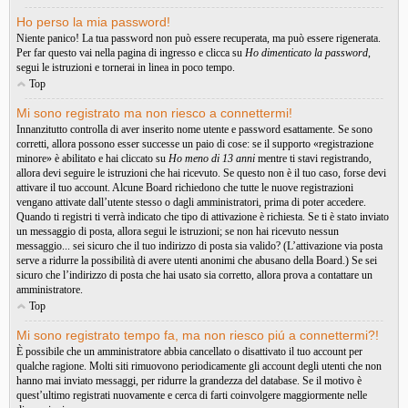
Ho perso la mia password!
Niente panico! La tua password non può essere recuperata, ma può essere rigenerata.
Per far questo vai nella pagina di ingresso e clicca su
Ho dimenticato la password
,
segui le istruzioni e tornerai in linea in poco tempo.
Top
Mi sono registrato ma non riesco a connettermi!
Innanzitutto controlla di aver inserito nome utente e password esattamente. Se sono
corretti, allora possono esser successe un paio di cose: se il supporto «registrazione
minore» è abilitato e hai cliccato su
Ho meno di 13 anni
mentre ti stavi registrando,
allora devi seguire le istruzioni che hai ricevuto. Se questo non è il tuo caso, forse devi
attivare il tuo account. Alcune Board richiedono che tutte le nuove registrazioni
vengano attivate dall’utente stesso o dagli amministratori, prima di poter accedere.
Quando ti registri ti verrà indicato che tipo di attivazione è richiesta. Se ti è stato inviato
un messaggio di posta, allora segui le istruzioni; se non hai ricevuto nessun
messaggio... sei sicuro che il tuo indirizzo di posta sia valido? (L’attivazione via posta
serve a ridurre la possibilità di avere utenti anonimi che abusano della Board.) Se sei
sicuro che l’indirizzo di posta che hai usato sia corretto, allora prova a contattare un
amministratore.
Top
Mi sono registrato tempo fa, ma non riesco piú a connettermi?!
È possibile che un amministratore abbia cancellato o disattivato il tuo account per
qualche ragione. Molti siti rimuovono periodicamente gli account degli utenti che non
hanno mai inviato messaggi, per ridurre la grandezza del database. Se il motivo è
quest’ultimo registrati nuovamente e cerca di farti coinvolgere maggiormente nelle