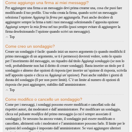
Come aggiungo una firma ai miei messaggi?
Per aggiungere una firma a un messaggio devi prima crearne una, cosa che puoi fare
modificando il tuo profilo. Una volta creata la firma, quando scrivi un messaggio
seleziona l’opzione
Aggiungi la firma
per aggiungerla. Puoi anche decidere di
aggiungere sempre la firma a tutti i tuoi messaggi selezionando l’apposita opzione
Aggiungi sempre la mia firma
nel tuo profilo (puoi sempre evitare di aggiungere la
firma deselezionando l’opzione quando scrivi un messaggio).
Top
Come creo un sondaggio?
Creare un sondaggio è facile: quando inizi un nuovo argomento (o quando modifichi il
primo messaggio di un argomento, se ti è permesso) dovresti vedere, sotto lo spazio
per l’inserimento del messaggio, un riquadro dal titolo
Aggiungi sondaggio
(se non lo
vedi, probabilmente non hai il diritto di creare sondaggi). Basta inserire un titolo per il
sondaggio e almeno due opzioni di risposta (per inserire un’opzione di risposta, scrivila
nell’apposito spazio e clicca su
Aggiungi un’opzione
). Puoi anche stabilire i giorni di
durata del sondaggio (0 per non porre limiti). C’è un limite al numero di opzioni di
risposta che puoi aggiungere, stabilito dall’amministratore.
Top
Come modifico o cancello un sondaggio?
Come per i messaggi, i sondaggi possono essere modificati e cancellati solo dai
rispettivi autori, dai moderatori e dall’amministratore. Per modificare un sondaggio,
clicca sul pulsante
modifica
del primo messaggio (a cui è sempre associato il
sondaggio). Se nessuno ha ancora votato, il sondaggio può essere modificato o
cancellato, altrimenti solo i moderatori e l’amministratore possono farlo. Il limite per le
opzioni del sondaggio è impostato dall’amministratore. Se vuoi aggiungere ulteriori