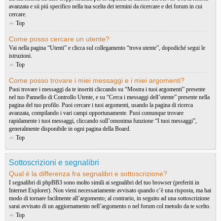
avanzata e sii piú specifico nella tua scelta dei termini da ricercare e dei forum in cui
cercare.
Top
Come posso cercare un utente?
Vai nella pagina “Utenti” e clicca sul collegamento “trova utente”, dopodiché segui le
istruzioni.
Top
Come posso trovare i miei messaggi e i miei argomenti?
Puoi trovare i messaggi da te inseriti cliccando su “Mostra i tuoi argomenti” presente
nel tuo Pannello di Controllo Utente, e su “Cerca i messaggi dell’utente” presente nella
pagina del tuo profilo. Puoi cercare i tuoi argomenti, usando la pagina di ricerca
avanzata, compilando i vari campi opportunamente. Puoi comunque trovare
rapidamente i tuoi messaggi, cliccando sull’omonima funzione “I tuoi messaggi”,
generalmente disponibile in ogni pagina della Board.
Top
Sottoscrizioni e segnalibri
Qual è la differenza fra segnalibri e sottoscrizione?
I segnalibri di phpBB3 sono molto simili ai segnalibri del tuo browser (preferiti in
Internet Explorer). Non vieni necessariamente avvisato quando c’è una risposta, ma hai
modo di tornare facilmente all’argomento; al contrario, in seguito ad una sottoscrizione
sarai avvisato di un aggiornamento nell’argomento o nel forum col metodo da te scelto.
Top