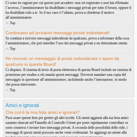
Ci sono tre ragioni per cui questo può accadere: non sei registrato o non hai effettuato
l’accesso, l’amministratore ha disabilitato i messaggi privati per tutto il forum, oppure li
ha disabilitati solo a te. Se il tuo caso è l’ultimo, prova a chiederne il motivo
all’amministratore.
Top
Continuano ad arrivarmi messaggi privati indesiderati!
Se continui a ricevere messaggi indesiderati da qualcuno, prova a informare della cosa
l’amministratore, che può interdire l’uso dei messaggi privati a un determinato utente.
Top
Ho ricevuto un messaggio di posta indesiderata o spam da
qualcuno in questa Board!
Ci dispiace. Il sistema di invio di posta elettronica di questa Board include un sistema di
protezione per risalire a chi manda questi messaggi. Dovresti mandare una copia del
messaggio in questione all’amministratore, includendo anche l’intestazione, in modo
che possa intervenire.
Top
Amici e ignorati
Che cos’è la mia lista amici e ignorati?
Puoi usare queste liste per gestire gli altri iscritti. Gli utenti aggiunti alla tua lista amici
saranno elencati nel Pannello di Controllo Utente per poter rapidamente controllare se
sono connessi e inviare loro messaggi privati. A seconda delle possibilità dello stile, i
messaggi di questi utenti possono anche venir evidenziati. Se aggiungi un utente alla