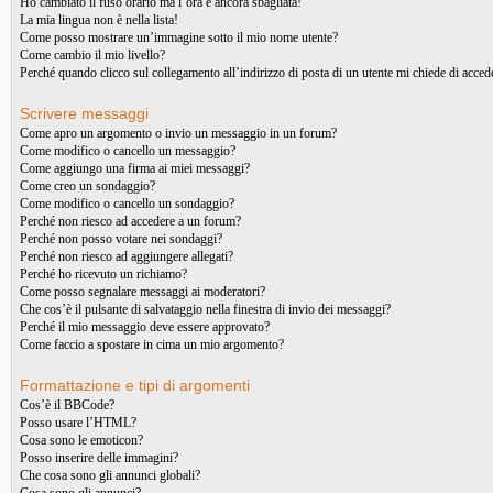
Ho cambiato il fuso orario ma l’ora è ancora sbagliata!
La mia lingua non è nella lista!
Come posso mostrare un’immagine sotto il mio nome utente?
Come cambio il mio livello?
Perché quando clicco sul collegamento all’indirizzo di posta di un utente mi chiede di acced
Scrivere messaggi
Come apro un argomento o invio un messaggio in un forum?
Come modifico o cancello un messaggio?
Come aggiungo una firma ai miei messaggi?
Come creo un sondaggio?
Come modifico o cancello un sondaggio?
Perché non riesco ad accedere a un forum?
Perché non posso votare nei sondaggi?
Perché non riesco ad aggiungere allegati?
Perché ho ricevuto un richiamo?
Come posso segnalare messaggi ai moderatori?
Che cos’è il pulsante di salvataggio nella finestra di invio dei messaggi?
Perché il mio messaggio deve essere approvato?
Come faccio a spostare in cima un mio argomento?
Formattazione e tipi di argomenti
Cos’è il BBCode?
Posso usare l’HTML?
Cosa sono le emoticon?
Posso inserire delle immagini?
Che cosa sono gli annunci globali?