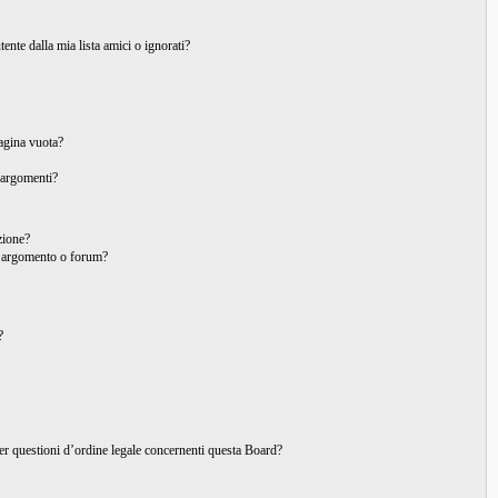
nte dalla mia lista amici o ignorati?
pagina vuota?
 argomenti?
izione?
o argomento o forum?
?
per questioni d’ordine legale concernenti questa Board?