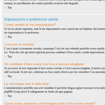
sistema, la cancellazione dei cookie potrebbe risolvere tale disguido.
Top
Impostazioni e preferenze utente
Come cambio le mie impostazioni?
Se sei un utente registrato, tutte le tue impostazioni sono conservate nel database del sist
tue impostazioni e le preferenze.
Top
L’ora non è corretta!
L’ora è quasi sicuramente corretta, comunque l’ora che stai vedendo potrebbe essere quella di
ecc. Nota che solo gli utenti registrati possono cambiare il fuso orario e molte impostazioni.
Top
Ho cambiato il fuso orario ma l’ora è ancora sbagliata!
Se sei sicuro di aver impostato il fuso orario corretto e l’ora è ancora sbagliata, il motivo p
dall’ora locale. In tal caso, seleziona un fuso orario diverso per far coincidere l’ora mostrata
Top
La mia lingua non è nella lista!
L’amministratore potrebbe non aver installato il pacchetto lingua oppure nessuno lo ha tradott
phpBB Group (trovi il collegamento in fondo ad ogni pagina).
Top
Come posso mostrare un’immagine sotto il mio nome utente?