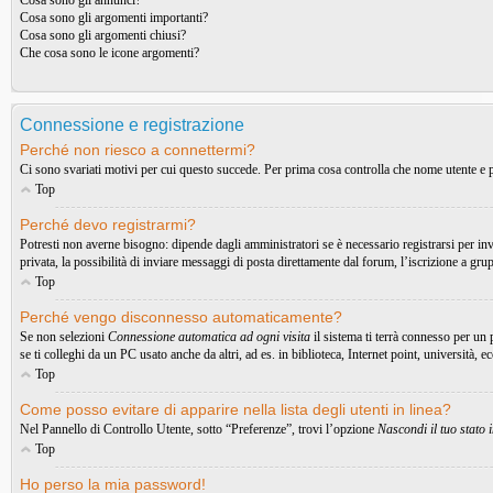
Cosa sono gli annunci?
Cosa sono gli argomenti importanti?
Cosa sono gli argomenti chiusi?
Che cosa sono le icone argomenti?
Connessione e registrazione
Perché non riesco a connettermi?
Ci sono svariati motivi per cui questo succede. Per prima cosa controlla che nome utente e pa
Top
Perché devo registrarmi?
Potresti non averne bisogno: dipende dagli amministratori se è necessario registrarsi per in
privata, la possibilità di inviare messaggi di posta direttamente dal forum, l’iscrizione a gru
Top
Perché vengo disconnesso automaticamente?
Se non selezioni
Connessione automatica ad ogni visita
il sistema ti terrà connesso per un
se ti colleghi da un PC usato anche da altri, ad es. in biblioteca, Internet point, università, 
Top
Come posso evitare di apparire nella lista degli utenti in linea?
Nel Pannello di Controllo Utente, sotto “Preferenze”, trovi l’opzione
Nascondi il tuo stato i
Top
Ho perso la mia password!