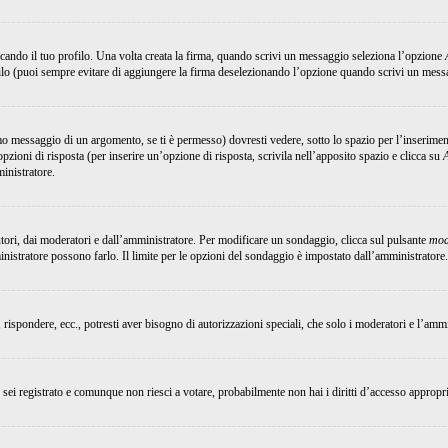
ando il tuo profilo. Una volta creata la firma, quando scrivi un messaggio seleziona l’opzione
ilo (puoi sempre evitare di aggiungere la firma deselezionando l’opzione quando scrivi un mess
 messaggio di un argomento, se ti è permesso) dovresti vedere, sotto lo spazio per l’inserimen
opzioni di risposta (per inserire un’opzione di risposta, scrivila nell’apposito spazio e clicca su
ministratore.
utori, dai moderatori e dall’amministratore. Per modificare un sondaggio, clicca sul pulsante
mod
inistratore possono farlo. Il limite per le opzioni del sondaggio è impostato dall’amministratore.
, rispondere, ecc., potresti aver bisogno di autorizzazioni speciali, che solo i moderatori e l’am
Se sei registrato e comunque non riesci a votare, probabilmente non hai i diritti d’accesso appropri