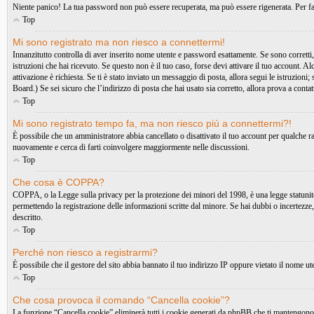
Niente panico! La tua password non può essere recuperata, ma può essere rigenerata. Per far
Top
Mi sono registrato ma non riesco a connettermi!
Innanzitutto controlla di aver inserito nome utente e password esattamente. Se sono corretti,
istruzioni che hai ricevuto. Se questo non è il tuo caso, forse devi attivare il tuo account. A
attivazione è richiesta. Se ti è stato inviato un messaggio di posta, allora segui le istruzioni
Board.) Se sei sicuro che l’indirizzo di posta che hai usato sia corretto, allora prova a conta
Top
Mi sono registrato tempo fa, ma non riesco piú a connettermi?!
È possibile che un amministratore abbia cancellato o disattivato il tuo account per qualche 
nuovamente e cerca di farti coinvolgere maggiormente nelle discussioni.
Top
Che cosa è COPPA?
COPPA, o la Legge sulla privacy per la protezione dei minori del 1998, è una legge statunitens
permettendo la registrazione delle informazioni scritte dal minore. Se hai dubbi o incertezze
descritto.
Top
Perché non riesco a registrarmi?
È possibile che il gestore del sito abbia bannato il tuo indirizzo IP oppure vietato il nome ute
Top
Che cosa provoca il comando “Cancella cookie”?
La funzione “Cancella cookie” eliminerà tutti i cookie generati da phpBB che ti mantengono au