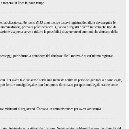
i e tornerai in linea in poco tempo.
e hai cliccato su
Ho meno di 13 anni
mentre ti stavi registrando, allora devi seguire le
 amministratori, prima di poter accedere. Quando ti registri ti verrà indicato che tipo di
tivazione via posta serve a ridurre la possibilità di avere utenti anonimi che abusano della
essaggi, per ridurre la grandezza del database. Se il motivo è quest’ultimo registrati
ni. Per avere tale consenso serve una richiesta scritta da parte del genitore o tutore legale,
uò fornire consigli legali e non è un punto di contatto per questioni legali, tranne come
ovi visitatori di registrarsi. Contatta un amministratore per avere assistenza.
 l’amministrazione ha attivato la funzione. Se hai avuto problemi di accesso o di uscita dal