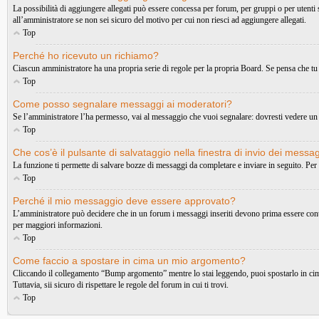
La possibilità di aggiungere allegati può essere concessa per forum, per gruppi o per utenti
all’amministratore se non sei sicuro del motivo per cui non riesci ad aggiungere allegati.
Top
Perché ho ricevuto un richiamo?
Ciascun amministratore ha una propria serie di regole per la propria Board. Se pensa che tu
Top
Come posso segnalare messaggi ai moderatori?
Se l’amministratore l’ha permesso, vai al messaggio che vuoi segnalare: dovresti vedere un 
Top
Che cos’è il pulsante di salvataggio nella finestra di invio dei messa
La funzione ti permette di salvare bozze di messaggi da completare e inviare in seguito. Per 
Top
Perché il mio messaggio deve essere approvato?
L’amministratore può decidere che in un forum i messaggi inseriti devono prima essere controll
per maggiori informazioni.
Top
Come faccio a spostare in cima un mio argomento?
Cliccando il collegamento “Bump argomento” mentre lo stai leggendo, puoi spostarlo in cima 
Tuttavia, sii sicuro di rispettare le regole del forum in cui ti trovi.
Top