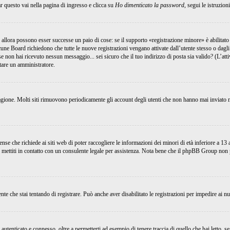
 questo vai nella pagina di ingresso e clicca su
Ho dimenticato la password
, segui le istruzion
 allora possono esser successe un paio di cose: se il supporto «registrazione minore» è abilitato 
lcune Board richiedono che tutte le nuove registrazioni vengano attivate dall’utente stesso o dagli
; se non hai ricevuto nessun messaggio... sei sicuro che il tuo indirizzo di posta sia valido? (L’at
ttare un amministratore.
ragione. Molti siti rimuovono periodicamente gli account degli utenti che non hanno mai inviato m
e che richiede ai siti web di poter raccogliere le informazioni dei minori di età inferiore a 13 an
, mettiti in contatto con un consulente legale per assistenza. Nota bene che il phpBB Group non p
nte che stai tentando di registrare. Può anche aver disabilitato le registrazioni per impedire ai nu
tenticato e connesso, oltre a permetterti ad esempio di tenere traccia di quello che hai letto, se