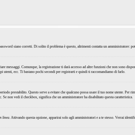
ssword siano corretti. Di solito il problema è questo, altrimenti contatta un amministratore: pot
viare messaggi. Comunque, la registrazione ti darà accesso ad altre funzioni che non sono dispon
ppi utenti, ecc. Ti bastano pochi secondi per registrarti e quindi ti raccomandiamo di farlo.
 periodo prestabilito. Questo serve a evitare che qualcuno possa usare il tuo nome utente. Per r
ecc. Se non vedi il checkbox, significa che un amministratore ha disabilitato questa caratteristica.
n linea
. Attivando questa opzione, apparirai solo agli amministratori e a te stesso. Verrai identi