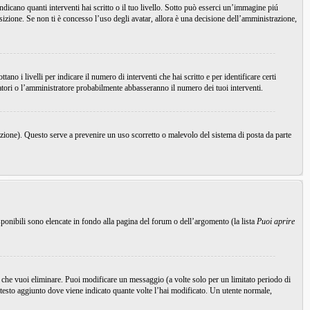
icano quanti interventi hai scritto o il tuo livello. Sotto può esserci un’immagine piú
sizione. Se non ti è concesso l’uso degli avatar, allora è una decisione dell’amministrazione,
o i livelli per indicare il numero di interventi che hai scritto e per identificare certi
ratori o l’amministratore probabilmente abbasseranno il numero dei tuoi interventi.
nzione). Questo serve a prevenire un uso scorretto o malevolo del sistema di posta da parte
ponibili sono elencate in fondo alla pagina del forum o dell’argomento (la lista
Puoi aprire
che vuoi eliminare. Puoi modificare un messaggio (a volte solo per un limitato periodo di
testo aggiunto dove viene indicato quante volte l’hai modificato. Un utente normale,