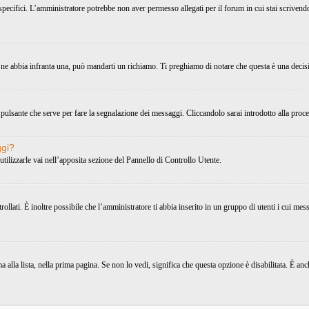
 specifici. L’amministratore potrebbe non aver permesso allegati per il forum in cui stai scriven
 ne abbia infranta una, può mandarti un richiamo. Ti preghiamo di notare che questa è una decis
pulsante che serve per fare la segnalazione dei messaggi. Cliccandolo sarai introdotto alla proc
ggi?
utilizzarle vai nell’apposita sezione del Pannello di Controllo Utente.
ati. È inoltre possibile che l’amministratore ti abbia inserito in un gruppo di utenti i cui messa
alla lista, nella prima pagina. Se non lo vedi, significa che questa opzione è disabilitata. È a