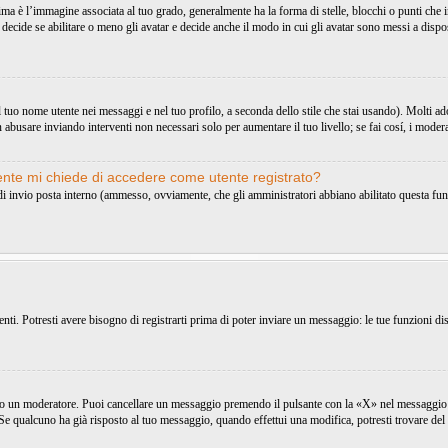
 l’immagine associata al tuo grado, generalmente ha la forma di stelle, blocchi o punti che ind
decide se abilitare o meno gli avatar e decide anche il modo in cui gli avatar sono messi a dispo
uo nome utente nei messaggi e nel tuo profilo, a seconda dello stile che stai usando). Molti adottan
 abusare inviando interventi non necessari solo per aumentare il tuo livello; se fai cosí, i mode
tente mi chiede di accedere come utente registrato?
o di invio posta interno (ammesso, ovviamente, che gli amministratori abbiano abilitato questa fu
i. Potresti avere bisogno di registrarti prima di poter inviare un messaggio: le tue funzioni dis
 o un moderatore. Puoi cancellare un messaggio premendo il pulsante con la «X» nel messaggio 
e qualcuno ha già risposto al tuo messaggio, quando effettui una modifica, potresti trovare del 