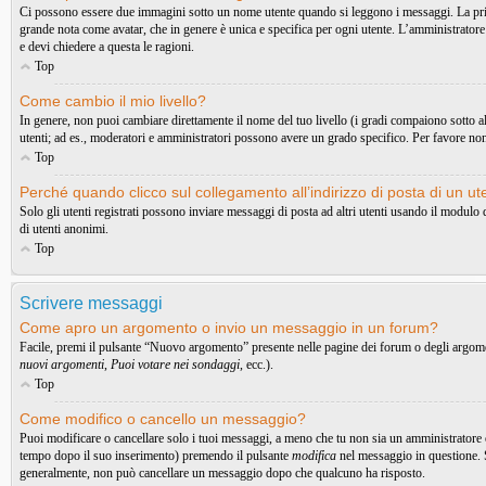
Ci possono essere due immagini sotto un nome utente quando si leggono i messaggi. La prima è
grande nota come avatar, che in genere è unica e specifica per ogni utente. L’amministratore 
e devi chiedere a questa le ragioni.
Top
Come cambio il mio livello?
In genere, non puoi cambiare direttamente il nome del tuo livello (i gradi compaiono sotto al t
utenti; ad es., moderatori e amministratori possono avere un grado specifico. Per favore non
Top
Perché quando clicco sul collegamento all’indirizzo di posta di un u
Solo gli utenti registrati possono inviare messaggi di posta ad altri utenti usando il modul
di utenti anonimi.
Top
Scrivere messaggi
Come apro un argomento o invio un messaggio in un forum?
Facile, premi il pulsante “Nuovo argomento” presente nelle pagine dei forum o degli argoment
nuovi argomenti
,
Puoi votare nei sondaggi
, ecc.).
Top
Come modifico o cancello un messaggio?
Puoi modificare o cancellare solo i tuoi messaggi, a meno che tu non sia un amministratore
tempo dopo il suo inserimento) premendo il pulsante
modifica
nel messaggio in questione. S
generalmente, non può cancellare un messaggio dopo che qualcuno ha risposto.