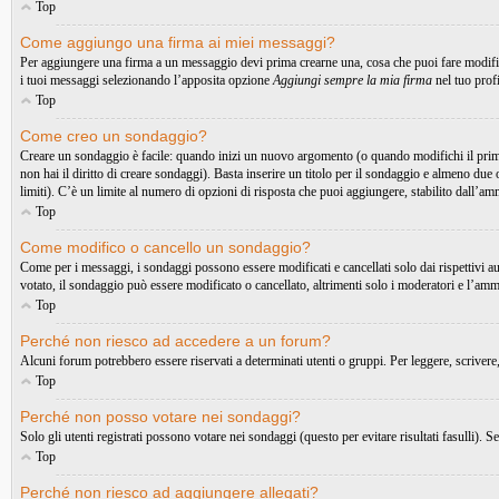
Top
Come aggiungo una firma ai miei messaggi?
Per aggiungere una firma a un messaggio devi prima crearne una, cosa che puoi fare modific
i tuoi messaggi selezionando l’apposita opzione
Aggiungi sempre la mia firma
nel tuo prof
Top
Come creo un sondaggio?
Creare un sondaggio è facile: quando inizi un nuovo argomento (o quando modifichi il primo
non hai il diritto di creare sondaggi). Basta inserire un titolo per il sondaggio e almeno due 
limiti). C’è un limite al numero di opzioni di risposta che puoi aggiungere, stabilito dall’am
Top
Come modifico o cancello un sondaggio?
Come per i messaggi, i sondaggi possono essere modificati e cancellati solo dai rispettivi a
votato, il sondaggio può essere modificato o cancellato, altrimenti solo i moderatori e l’amm
Top
Perché non riesco ad accedere a un forum?
Alcuni forum potrebbero essere riservati a determinati utenti o gruppi. Per leggere, scrivere
Top
Perché non posso votare nei sondaggi?
Solo gli utenti registrati possono votare nei sondaggi (questo per evitare risultati fasulli). 
Top
Perché non riesco ad aggiungere allegati?