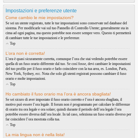
Impostazioni e preferenze utente
Come cambio le mie impostazioni?
Se sei un utente registrato, tutte le tue impostazioni sono conservate nel database del
sistema. Per modificarle vai sul tuo Pannello di Controllo Utente; generalmente sta in
cima ad ogni pagina, ma questo potrebbe non essere sempre vero. Questo ti permetterà
di cambiare tutte le tue impostazioni e le preferenze.
Top
L’ora non è corretta!
L’ora è quasi sicuramente corretta, comunque l’ora che stai vedendo potrebbe essere
quella di un fuso orario differente dal tuo. Se cosí fosse, devi cambiare le impostazioni
del tuo profilo per il fuso orario e farlo coincidere con la tua area, es. London, Paris,
New York, Sydney, ecc. Nota che solo gli utenti registrati possono cambiare il fuso
orario e molte impostazioni.
Top
Ho cambiato il fuso orario ma l’ora è ancora sbagliata!
Se sei sicuro di aver impostato il fuso orario corretto e l’ora è ancora sbagliata, il
motivo può essere l’ora legale. Il forum non è programmato per calcolare le differenze
di orario tra ora legale e ora solare; quindi durante il periodo dell’ora legale l’ora
potrebbe essere diversa dall’ora locale. In tal caso, seleziona un fuso orario diverso per
far coincidere l’ora mostrata colla tua.
Top
La mia lingua non è nella lista!