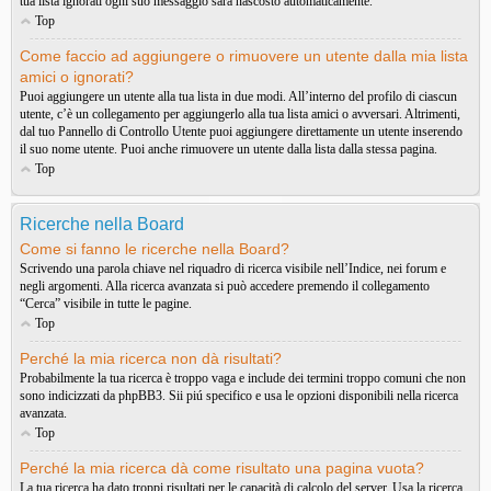
tua lista ignorati ogni suo messaggio sarà nascosto automaticamente.
Top
Come faccio ad aggiungere o rimuovere un utente dalla mia lista
amici o ignorati?
Puoi aggiungere un utente alla tua lista in due modi. All’interno del profilo di ciascun
utente, c’è un collegamento per aggiungerlo alla tua lista amici o avversari. Altrimenti,
dal tuo Pannello di Controllo Utente puoi aggiungere direttamente un utente inserendo
il suo nome utente. Puoi anche rimuovere un utente dalla lista dalla stessa pagina.
Top
Ricerche nella Board
Come si fanno le ricerche nella Board?
Scrivendo una parola chiave nel riquadro di ricerca visibile nell’Indice, nei forum e
negli argomenti. Alla ricerca avanzata si può accedere premendo il collegamento
“Cerca” visibile in tutte le pagine.
Top
Perché la mia ricerca non dà risultati?
Probabilmente la tua ricerca è troppo vaga e include dei termini troppo comuni che non
sono indicizzati da phpBB3. Sii piú specifico e usa le opzioni disponibili nella ricerca
avanzata.
Top
Perché la mia ricerca dà come risultato una pagina vuota?
La tua ricerca ha dato troppi risultati per le capacità di calcolo del server. Usa la ricerca