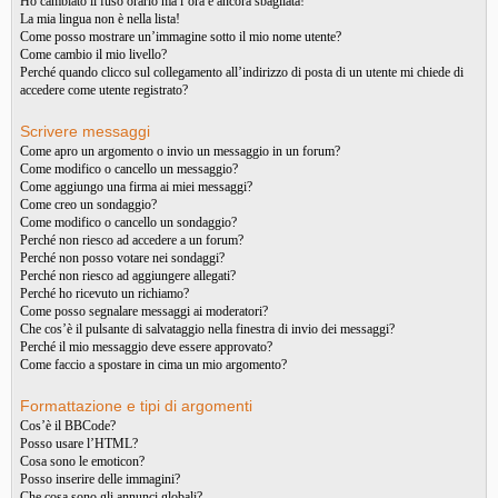
Ho cambiato il fuso orario ma l’ora è ancora sbagliata!
La mia lingua non è nella lista!
Come posso mostrare un’immagine sotto il mio nome utente?
Come cambio il mio livello?
Perché quando clicco sul collegamento all’indirizzo di posta di un utente mi chiede di
accedere come utente registrato?
Scrivere messaggi
Come apro un argomento o invio un messaggio in un forum?
Come modifico o cancello un messaggio?
Come aggiungo una firma ai miei messaggi?
Come creo un sondaggio?
Come modifico o cancello un sondaggio?
Perché non riesco ad accedere a un forum?
Perché non posso votare nei sondaggi?
Perché non riesco ad aggiungere allegati?
Perché ho ricevuto un richiamo?
Come posso segnalare messaggi ai moderatori?
Che cos’è il pulsante di salvataggio nella finestra di invio dei messaggi?
Perché il mio messaggio deve essere approvato?
Come faccio a spostare in cima un mio argomento?
Formattazione e tipi di argomenti
Cos’è il BBCode?
Posso usare l’HTML?
Cosa sono le emoticon?
Posso inserire delle immagini?
Che cosa sono gli annunci globali?