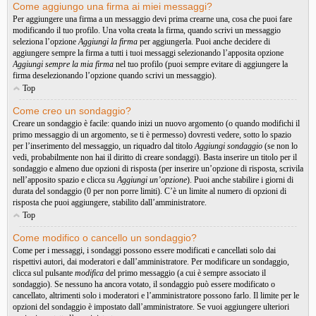
Come aggiungo una firma ai miei messaggi?
Per aggiungere una firma a un messaggio devi prima crearne una, cosa che puoi fare
modificando il tuo profilo. Una volta creata la firma, quando scrivi un messaggio
seleziona l’opzione
Aggiungi la firma
per aggiungerla. Puoi anche decidere di
aggiungere sempre la firma a tutti i tuoi messaggi selezionando l’apposita opzione
Aggiungi sempre la mia firma
nel tuo profilo (puoi sempre evitare di aggiungere la
firma deselezionando l’opzione quando scrivi un messaggio).
Top
Come creo un sondaggio?
Creare un sondaggio è facile: quando inizi un nuovo argomento (o quando modifichi il
primo messaggio di un argomento, se ti è permesso) dovresti vedere, sotto lo spazio
per l’inserimento del messaggio, un riquadro dal titolo
Aggiungi sondaggio
(se non lo
vedi, probabilmente non hai il diritto di creare sondaggi). Basta inserire un titolo per il
sondaggio e almeno due opzioni di risposta (per inserire un’opzione di risposta, scrivila
nell’apposito spazio e clicca su
Aggiungi un’opzione
). Puoi anche stabilire i giorni di
durata del sondaggio (0 per non porre limiti). C’è un limite al numero di opzioni di
risposta che puoi aggiungere, stabilito dall’amministratore.
Top
Come modifico o cancello un sondaggio?
Come per i messaggi, i sondaggi possono essere modificati e cancellati solo dai
rispettivi autori, dai moderatori e dall’amministratore. Per modificare un sondaggio,
clicca sul pulsante
modifica
del primo messaggio (a cui è sempre associato il
sondaggio). Se nessuno ha ancora votato, il sondaggio può essere modificato o
cancellato, altrimenti solo i moderatori e l’amministratore possono farlo. Il limite per le
opzioni del sondaggio è impostato dall’amministratore. Se vuoi aggiungere ulteriori