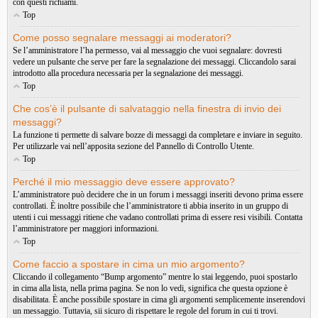
con questi richiami.
Top
Come posso segnalare messaggi ai moderatori?
Se l’amministratore l’ha permesso, vai al messaggio che vuoi segnalare: dovresti
vedere un pulsante che serve per fare la segnalazione dei messaggi. Cliccandolo sarai
introdotto alla procedura necessaria per la segnalazione dei messaggi.
Top
Che cos’è il pulsante di salvataggio nella finestra di invio dei
messaggi?
La funzione ti permette di salvare bozze di messaggi da completare e inviare in seguito.
Per utilizzarle vai nell’apposita sezione del Pannello di Controllo Utente.
Top
Perché il mio messaggio deve essere approvato?
L’amministratore può decidere che in un forum i messaggi inseriti devono prima essere
controllati. È inoltre possibile che l’amministratore ti abbia inserito in un gruppo di
utenti i cui messaggi ritiene che vadano controllati prima di essere resi visibili. Contatta
l’amministratore per maggiori informazioni.
Top
Come faccio a spostare in cima un mio argomento?
Cliccando il collegamento “Bump argomento” mentre lo stai leggendo, puoi spostarlo
in cima alla lista, nella prima pagina. Se non lo vedi, significa che questa opzione è
disabilitata. È anche possibile spostare in cima gli argomenti semplicemente inserendovi
un messaggio. Tuttavia, sii sicuro di rispettare le regole del forum in cui ti trovi.