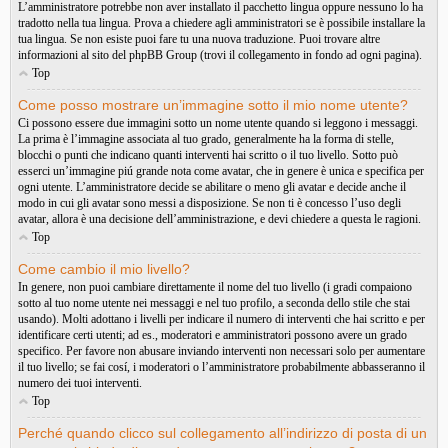
L’amministratore potrebbe non aver installato il pacchetto lingua oppure nessuno lo ha
tradotto nella tua lingua. Prova a chiedere agli amministratori se è possibile installare la
tua lingua. Se non esiste puoi fare tu una nuova traduzione. Puoi trovare altre
informazioni al sito del phpBB Group (trovi il collegamento in fondo ad ogni pagina).
Top
Come posso mostrare un’immagine sotto il mio nome utente?
Ci possono essere due immagini sotto un nome utente quando si leggono i messaggi.
La prima è l’immagine associata al tuo grado, generalmente ha la forma di stelle,
blocchi o punti che indicano quanti interventi hai scritto o il tuo livello. Sotto può
esserci un’immagine piú grande nota come avatar, che in genere è unica e specifica per
ogni utente. L’amministratore decide se abilitare o meno gli avatar e decide anche il
modo in cui gli avatar sono messi a disposizione. Se non ti è concesso l’uso degli
avatar, allora è una decisione dell’amministrazione, e devi chiedere a questa le ragioni.
Top
Come cambio il mio livello?
In genere, non puoi cambiare direttamente il nome del tuo livello (i gradi compaiono
sotto al tuo nome utente nei messaggi e nel tuo profilo, a seconda dello stile che stai
usando). Molti adottano i livelli per indicare il numero di interventi che hai scritto e per
identificare certi utenti; ad es., moderatori e amministratori possono avere un grado
specifico. Per favore non abusare inviando interventi non necessari solo per aumentare
il tuo livello; se fai cosí, i moderatori o l’amministratore probabilmente abbasseranno il
numero dei tuoi interventi.
Top
Perché quando clicco sul collegamento all’indirizzo di posta di un