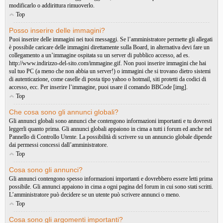
modificarlo o addirittura rimuoverlo.
Top
Posso inserire delle immagini?
Puoi inserire delle immagini nei tuoi messaggi. Se l’amministratore permette gli allegati
è possibile caricare delle immagini direttamente sulla Board, in alternativa devi fare un
collegamento a un’immagine ospitata su un server di pubblico accesso, ad es.
http://www.indirizzo-del-sito.com/immagine.gif. Non puoi inserire immagini che hai
sul tuo PC (a meno che non abbia un server!) o immagini che si trovano dietro sistemi
di autenticazione, come caselle di posta tipo yahoo o hotmail, siti protetti da codici di
accesso, ecc. Per inserire l’immagine, puoi usare il comando BBCode [img].
Top
Che cosa sono gli annunci globali?
Gli annunci globali sono annunci che contengono informazioni importanti e tu dovresti
leggerli quanto prima. Gli annunci globali appaiono in cima a tutti i forum ed anche nel
Pannello di Controllo Utente. La possibilità di scrivere su un annuncio globale dipende
dai permessi concessi dall’amministratore.
Top
Cosa sono gli annunci?
Gli annunci contengono spesso informazioni importanti e dovrebbero essere letti prima
possibile. Gli annunci appaiono in cima a ogni pagina del forum in cui sono stati scritti.
L’amministratore può decidere se un utente può scrivere annunci o meno.
Top
Cosa sono gli argomenti importanti?