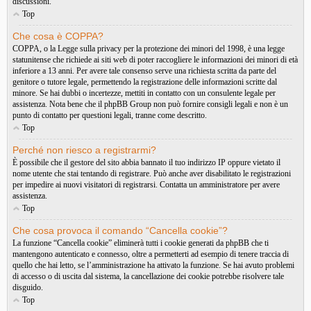
discussioni.
Top
Che cosa è COPPA?
COPPA, o la Legge sulla privacy per la protezione dei minori del 1998, è una legge
statunitense che richiede ai siti web di poter raccogliere le informazioni dei minori di età
inferiore a 13 anni. Per avere tale consenso serve una richiesta scritta da parte del
genitore o tutore legale, permettendo la registrazione delle informazioni scritte dal
minore. Se hai dubbi o incertezze, mettiti in contatto con un consulente legale per
assistenza. Nota bene che il phpBB Group non può fornire consigli legali e non è un
punto di contatto per questioni legali, tranne come descritto.
Top
Perché non riesco a registrarmi?
È possibile che il gestore del sito abbia bannato il tuo indirizzo IP oppure vietato il
nome utente che stai tentando di registrare. Può anche aver disabilitato le registrazioni
per impedire ai nuovi visitatori di registrarsi. Contatta un amministratore per avere
assistenza.
Top
Che cosa provoca il comando “Cancella cookie”?
La funzione “Cancella cookie” eliminerà tutti i cookie generati da phpBB che ti
mantengono autenticato e connesso, oltre a permetterti ad esempio di tenere traccia di
quello che hai letto, se l’amministrazione ha attivato la funzione. Se hai avuto problemi
di accesso o di uscita dal sistema, la cancellazione dei cookie potrebbe risolvere tale
disguido.
Top