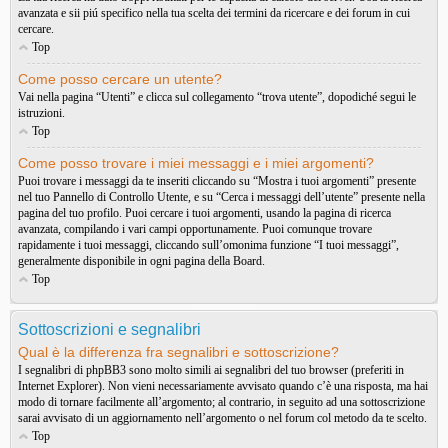
avanzata e sii piú specifico nella tua scelta dei termini da ricercare e dei forum in cui
cercare.
Top
Come posso cercare un utente?
Vai nella pagina “Utenti” e clicca sul collegamento “trova utente”, dopodiché segui le
istruzioni.
Top
Come posso trovare i miei messaggi e i miei argomenti?
Puoi trovare i messaggi da te inseriti cliccando su “Mostra i tuoi argomenti” presente
nel tuo Pannello di Controllo Utente, e su “Cerca i messaggi dell’utente” presente nella
pagina del tuo profilo. Puoi cercare i tuoi argomenti, usando la pagina di ricerca
avanzata, compilando i vari campi opportunamente. Puoi comunque trovare
rapidamente i tuoi messaggi, cliccando sull’omonima funzione “I tuoi messaggi”,
generalmente disponibile in ogni pagina della Board.
Top
Sottoscrizioni e segnalibri
Qual è la differenza fra segnalibri e sottoscrizione?
I segnalibri di phpBB3 sono molto simili ai segnalibri del tuo browser (preferiti in
Internet Explorer). Non vieni necessariamente avvisato quando c’è una risposta, ma hai
modo di tornare facilmente all’argomento; al contrario, in seguito ad una sottoscrizione
sarai avvisato di un aggiornamento nell’argomento o nel forum col metodo da te scelto.
Top