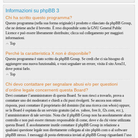
Informazioni su phpBB 3
Chi ha scritto questo programma?
Questo programma (nella sua forma originale) è prodotto e rilasciato da
phpBB Group
,
che ne detiene anche il brevetto. È reso disponibile sotto la GNU General Public
Licence e può essere liberamente distribuito; clicca sul collegamento per maggiori
informazioni.
Top
Perché la caratteristica X non è disponibile?
Questo programma è stato scritto da phpBB Group. Se credi che ci sia bisogno di
aggiungere una nuova funzionalità, o vuoi segnalare un errore, visita il sito
Area51
,
dove potrai farlo.
Top
Chi devo contattare per segnalare abusi e/o per questioni
d’ordine legale concernenti questa Board?
Devi contattare l’amministratore di questa Board. Se non riesci a trovarlo, prova a
contattare uno dei moderatori e chiedi a chi puoi rivolgerti. Se ancora non ottieni
risposta, puoi contattare il proprietario del dominio (fai una ricerca con
whois
) oppure,
se la Board è ospitata da un servizio gratuito (ad es. yahoo, free.fr, f2s.com, ecc.),
l’amministratore di tale servizio. Nota che il phpBB Group non ha assolutamente alcun
controllo e non può essere ritenuto responsabile di come, dove e da chi viene utilizzata
questa Board. È assolutamente inutile contattare il phpBB Group in relazione a
qualsiasi questione legale non direttamente collegata al sito phpbb.com o al software
phpBB stesso. I messaggi di posta elettronica inviati al phpBB Group riguardanti l’uso