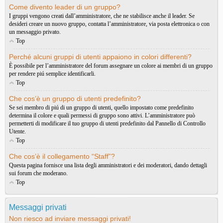
Come divento leader di un gruppo?
I gruppi vengono creati dall’amministratore, che ne stabilisce anche il leader. Se
desideri creare un nuovo gruppo, contatta l’amministratore, via posta elettronica o con
un messaggio privato.
Top
Perché alcuni gruppi di utenti appaiono in colori differenti?
È possibile per l’amministratore del forum assegnare un colore ai membri di un gruppo
per rendere piú semplice identificarli.
Top
Che cos’è un gruppo di utenti predefinito?
Se sei membro di piú di un gruppo di utenti, quello impostato come predefinito
determina il colore e quali permessi di gruppo sono attivi. L’amministratore può
permetterti di modificare il tuo gruppo di utenti predefinito dal Pannello di Controllo
Utente.
Top
Che cos’è il collegamento “Staff”?
Questa pagina fornisce una lista degli amministratori e dei moderatori, dando dettagli
sui forum che moderano.
Top
Messaggi privati
Non riesco ad inviare messaggi privati!