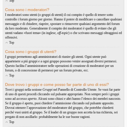
Top
Cosa sono i moderatori?
I moderatori sono utenti (o gruppi di utenti) il cui compito è quello di tenere sotto
controllo i forum giorno per giorno. Hanno il potere di modificare o cancellare qualsiasi
messaggio e di chiudere, riaprire, spostare o rimuovere qualsiasi argomento del forum
da loro moderato. Generalmente il compito dei moderatori è quello di evitare che gli
utenti vadano «fuori tema» (in inglese,
off-topic
) o che scrivano messaggi oltraggiosi ed
offensivi.
Top
Cosa sono i gruppi di utenti?
I gruppi permettono agli amministratori di riunire gli utenti. Ogni utente può
appartenere a piú gruppi e a ogni gruppo possono venire assegnati diversi permessi.
Questo facilita l’amministratore nelle operazioni di creazione di moderatori per un
forum, o di concessione di permessi per un forum privato, ecc.
Top
Dove trovo i gruppi e come posso far parte di uno di essi?
Trovi i gruppi nella sezione
Gruppi
nel Pannello di Controllo Utente. Se vuoi far parte
di uno di questi procedi cliccando sul pulsante appropriato. Non sempre però i gruppi
sono ad
accesso aperto
. Alcuni sono chiusi e altri hanno l’elenco dei membri nascosto.
Se il gruppo è aperto, puoi chiedere l’ammissione cliccando sul pulsante apposito.
Dovrai ottenere l’approvazione del moderatore del gruppo, che potrebbe chiederti
perché vuoi unirti al gruppo. Se il leader di un gruppo non accetta la tua richiesta, sei
pregato di non assillarlo: probabilmente ha le sue buone ragioni.
Top