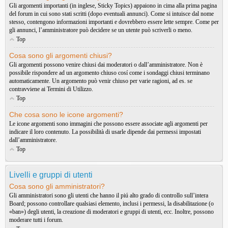
Gli argomenti importanti (in inglese, Sticky Topics) appaiono in cima alla prima pagina
del forum in cui sono stati scritti (dopo eventuali annunci). Come si intuisce dal nome
stesso, contengono informazioni importanti e dovrebbero essere lette sempre. Come per
gli annunci, l’amministratore può decidere se un utente può scriverli o meno.
Top
Cosa sono gli argomenti chiusi?
Gli argomenti possono venire chiusi dai moderatori o dall’amministratore. Non è
possibile rispondere ad un argomento chiuso cosí come i sondaggi chiusi terminano
automaticamente. Un argomento può venir chiuso per varie ragioni, ad es. se
contravviene ai Termini di Utilizzo.
Top
Che cosa sono le icone argomenti?
Le icone argomenti sono immagini che possono essere associate agli argomenti per
indicare il loro contenuto. La possibilità di usarle dipende dai permessi impostati
dall’amministratore.
Top
Livelli e gruppi di utenti
Cosa sono gli amministratori?
Gli amministratori sono gli utenti che hanno il piú alto grado di controllo sull’intera
Board; possono controllare qualsiasi elemento, inclusi i permessi, la disabilitazione (o
«ban») degli utenti, la creazione di moderatori e gruppi di utenti, ecc. Inoltre, possono
moderare tutti i forum.