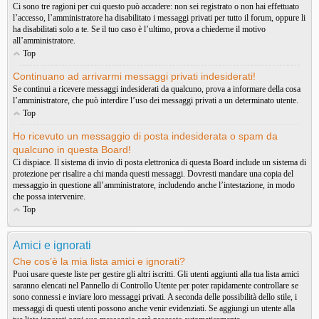
Ci sono tre ragioni per cui questo può accadere: non sei registrato o non hai effettuato
l’accesso, l’amministratore ha disabilitato i messaggi privati per tutto il forum, oppure li
ha disabilitati solo a te. Se il tuo caso è l’ultimo, prova a chiederne il motivo
all’amministratore.
Top
Continuano ad arrivarmi messaggi privati indesiderati!
Se continui a ricevere messaggi indesiderati da qualcuno, prova a informare della cosa
l’amministratore, che può interdire l’uso dei messaggi privati a un determinato utente.
Top
Ho ricevuto un messaggio di posta indesiderata o spam da
qualcuno in questa Board!
Ci dispiace. Il sistema di invio di posta elettronica di questa Board include un sistema di
protezione per risalire a chi manda questi messaggi. Dovresti mandare una copia del
messaggio in questione all’amministratore, includendo anche l’intestazione, in modo
che possa intervenire.
Top
Amici e ignorati
Che cos’è la mia lista amici e ignorati?
Puoi usare queste liste per gestire gli altri iscritti. Gli utenti aggiunti alla tua lista amici
saranno elencati nel Pannello di Controllo Utente per poter rapidamente controllare se
sono connessi e inviare loro messaggi privati. A seconda delle possibilità dello stile, i
messaggi di questi utenti possono anche venir evidenziati. Se aggiungi un utente alla