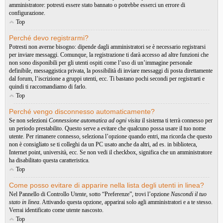
amministratore: potresti essere stato bannato o potrebbe esserci un errore di
configurazione.
Top
Perché devo registrarmi?
Potresti non averne bisogno: dipende dagli amministratori se è necessario registrarsi
per inviare messaggi. Comunque, la registrazione ti darà accesso ad altre funzioni che
non sono disponibili per gli utenti ospiti come l’uso di un’immagine personale
definibile, messaggistica privata, la possibilità di inviare messaggi di posta direttamente
dal forum, l’iscrizione a gruppi utenti, ecc. Ti bastano pochi secondi per registrarti e
quindi ti raccomandiamo di farlo.
Top
Perché vengo disconnesso automaticamente?
Se non selezioni
Connessione automatica ad ogni visita
il sistema ti terrà connesso per
un periodo prestabilito. Questo serve a evitare che qualcuno possa usare il tuo nome
utente. Per rimanere connesso, seleziona l’opzione quando entri, ma ricorda che questo
non è consigliato se ti colleghi da un PC usato anche da altri, ad es. in biblioteca,
Internet point, università, ecc. Se non vedi il checkbox, significa che un amministratore
ha disabilitato questa caratteristica.
Top
Come posso evitare di apparire nella lista degli utenti in linea?
Nel Pannello di Controllo Utente, sotto “Preferenze”, trovi l’opzione
Nascondi il tuo
stato in linea
. Attivando questa opzione, apparirai solo agli amministratori e a te stesso.
Verrai identificato come utente nascosto.
Top