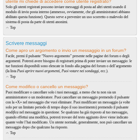
utente mi chiede di accedere come utente registrato?
Solo gli utenti registrati possono inviare messaggi di posta ad altri utenti usando il
modulo di invio posta interno (ammesso, ovviamente, che gli amministratori abbiano
abilitato questa funzione). Questo serve a prevenire un uso scorretto o malevolo del
sistema di posta da parte di utenti anonimi.
Top
Scrivere messaggi
Come apro un argomento o invio un messaggio in un forum?
Facile, premi il pulsante “Nuovo argomento” presente nelle pagine dei forum o degli
argomenti. Potresti avere bisogno di registrarti prima di poter inviare un messaggio: le
tue funzioni disponibili sono elencate in fondo alla pagina del forum o dell’argomento
(la lista
Puoi aprire nuovi argomenti
,
Puoi votare nei sondaggi
, ecc.).
Top
Come modifico o cancello un messaggio?
Puoi modificare o cancellare solo i tuoi messaggi, a meno che tu non sia un
amministratore o un moderatore. Puoi cancellare un messaggio premendo il pulsante
con la «X» nel messaggio che vuoi eliminare. Puoi modificare un messaggio (a volte
solo per un limitato periodo di tempo dopo il suo inserimento) premendo il pulsante
modifica
nel messaggio in questione. Se qualcuno ha già risposto al tuo messaggio,
quando effettui una modifica, potresti trovare del testo aggiunto dove viene indicato
quante volte l’hai modificato. Un utente normale, generalmente, non può cancellare un
messaggio dopo che qualcuno ha risposto.
Top