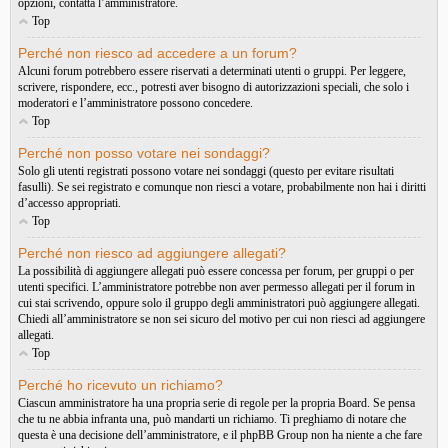
opzioni, contatta l’amministratore.
Top
Perché non riesco ad accedere a un forum?
Alcuni forum potrebbero essere riservati a determinati utenti o gruppi. Per leggere,
scrivere, rispondere, ecc., potresti aver bisogno di autorizzazioni speciali, che solo i
moderatori e l’amministratore possono concedere.
Top
Perché non posso votare nei sondaggi?
Solo gli utenti registrati possono votare nei sondaggi (questo per evitare risultati
fasulli). Se sei registrato e comunque non riesci a votare, probabilmente non hai i diritti
d’accesso appropriati.
Top
Perché non riesco ad aggiungere allegati?
La possibilità di aggiungere allegati può essere concessa per forum, per gruppi o per
utenti specifici. L’amministratore potrebbe non aver permesso allegati per il forum in
cui stai scrivendo, oppure solo il gruppo degli amministratori può aggiungere allegati.
Chiedi all’amministratore se non sei sicuro del motivo per cui non riesci ad aggiungere
allegati.
Top
Perché ho ricevuto un richiamo?
Ciascun amministratore ha una propria serie di regole per la propria Board. Se pensa
che tu ne abbia infranta una, può mandarti un richiamo. Ti preghiamo di notare che
questa è una decisione dell’amministratore, e il phpBB Group non ha niente a che fare