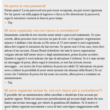
Ho perso la mia password!
Niente panico! La tua password non può essere recuperata, ma può essere rigenerata.
Per far questo vai nella pagina di ingresso e clicca su
Ho dimenticato la password
,
segui le istruzioni e tornerai in linea in poco tempo.
Top
Mi sono registrato ma non riesco a connettermi!
Innanzitutto controlla di aver inserito nome utente e password esattamente. Se sono
corretti, allora possono esser successe un paio di cose: se il supporto «registrazione
minore» è abilitato e hai cliccato su
Ho meno di 13 anni
mentre ti stavi registrando,
allora devi seguire le istruzioni che hai ricevuto. Se questo non è il tuo caso, forse devi
attivare il tuo account. Alcune Board richiedono che tutte le nuove registrazioni
vengano attivate dall’utente stesso o dagli amministratori, prima di poter accedere.
Quando ti registri ti verrà indicato che tipo di attivazione è richiesta. Se ti è stato inviato
un messaggio di posta, allora segui le istruzioni; se non hai ricevuto nessun
messaggio... sei sicuro che il tuo indirizzo di posta sia valido? (L’attivazione via posta
serve a ridurre la possibilità di avere utenti anonimi che abusano della Board.) Se sei
sicuro che l’indirizzo di posta che hai usato sia corretto, allora prova a contattare un
amministratore.
Top
Mi sono registrato tempo fa, ma non riesco piú a connettermi?!
È possibile che un amministratore abbia cancellato o disattivato il tuo account per
qualche ragione. Molti siti rimuovono periodicamente gli account degli utenti che non
hanno mai inviato messaggi, per ridurre la grandezza del database. Se il motivo è
quest’ultimo registrati nuovamente e cerca di farti coinvolgere maggiormente nelle