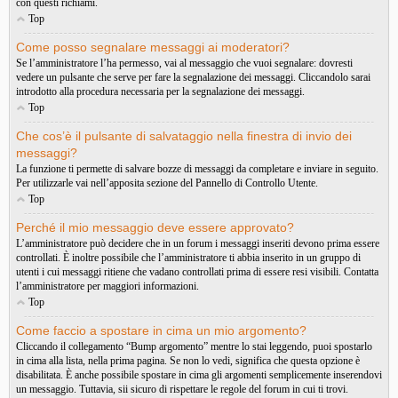
con questi richiami.
Top
Come posso segnalare messaggi ai moderatori?
Se l’amministratore l’ha permesso, vai al messaggio che vuoi segnalare: dovresti
vedere un pulsante che serve per fare la segnalazione dei messaggi. Cliccandolo sarai
introdotto alla procedura necessaria per la segnalazione dei messaggi.
Top
Che cos’è il pulsante di salvataggio nella finestra di invio dei
messaggi?
La funzione ti permette di salvare bozze di messaggi da completare e inviare in seguito.
Per utilizzarle vai nell’apposita sezione del Pannello di Controllo Utente.
Top
Perché il mio messaggio deve essere approvato?
L’amministratore può decidere che in un forum i messaggi inseriti devono prima essere
controllati. È inoltre possibile che l’amministratore ti abbia inserito in un gruppo di
utenti i cui messaggi ritiene che vadano controllati prima di essere resi visibili. Contatta
l’amministratore per maggiori informazioni.
Top
Come faccio a spostare in cima un mio argomento?
Cliccando il collegamento “Bump argomento” mentre lo stai leggendo, puoi spostarlo
in cima alla lista, nella prima pagina. Se non lo vedi, significa che questa opzione è
disabilitata. È anche possibile spostare in cima gli argomenti semplicemente inserendovi
un messaggio. Tuttavia, sii sicuro di rispettare le regole del forum in cui ti trovi.