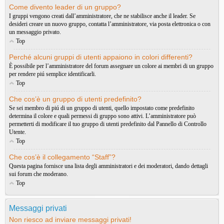
Come divento leader di un gruppo?
I gruppi vengono creati dall’amministratore, che ne stabilisce anche il leader. Se
desideri creare un nuovo gruppo, contatta l’amministratore, via posta elettronica o con
un messaggio privato.
Top
Perché alcuni gruppi di utenti appaiono in colori differenti?
È possibile per l’amministratore del forum assegnare un colore ai membri di un gruppo
per rendere piú semplice identificarli.
Top
Che cos’è un gruppo di utenti predefinito?
Se sei membro di piú di un gruppo di utenti, quello impostato come predefinito
determina il colore e quali permessi di gruppo sono attivi. L’amministratore può
permetterti di modificare il tuo gruppo di utenti predefinito dal Pannello di Controllo
Utente.
Top
Che cos’è il collegamento “Staff”?
Questa pagina fornisce una lista degli amministratori e dei moderatori, dando dettagli
sui forum che moderano.
Top
Messaggi privati
Non riesco ad inviare messaggi privati!