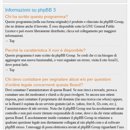
Informazioni su phpBB 3
Chi ha scritto questo programma?
Questo programma (nella sua forma originale) è prodotto e rilasciato da
phpBB Group
,
che ne detiene anche il brevetto. È reso disponibile sotto la GNU General Public
Licence e può essere liberamente distribuito; clicca sul collegamento per maggiori
informazioni.
Top
Perché la caratteristica X non è disponibile?
Questo programma è stato scritto da phpBB Group. Se credi che ci sia bisogno di
aggiungere una nuova funzionalità, o vuoi segnalare un errore, visita il sito
Area51
,
dove potrai farlo.
Top
Chi devo contattare per segnalare abusi e/o per questioni
d’ordine legale concernenti questa Board?
Devi contattare l’amministratore di questa Board. Se non riesci a trovarlo, prova a
contattare uno dei moderatori e chiedi a chi puoi rivolgerti. Se ancora non ottieni
risposta, puoi contattare il proprietario del dominio (fai una ricerca con
whois
) oppure,
se la Board è ospitata da un servizio gratuito (ad es. yahoo, free.fr, f2s.com, ecc.),
l’amministratore di tale servizio. Nota che il phpBB Group non ha assolutamente alcun
controllo e non può essere ritenuto responsabile di come, dove e da chi viene utilizzata
questa Board. È assolutamente inutile contattare il phpBB Group in relazione a
qualsiasi questione legale non direttamente collegata al sito phpbb.com o al software
phpBB stesso. I messaggi di posta elettronica inviati al phpBB Group riguardanti l’uso