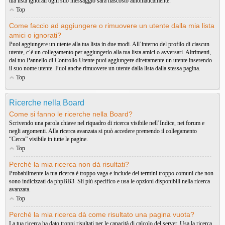
tua lista ignorati ogni suo messaggio sarà nascosto automaticamente.
Top
Come faccio ad aggiungere o rimuovere un utente dalla mia lista
amici o ignorati?
Puoi aggiungere un utente alla tua lista in due modi. All’interno del profilo di ciascun
utente, c’è un collegamento per aggiungerlo alla tua lista amici o avversari. Altrimenti,
dal tuo Pannello di Controllo Utente puoi aggiungere direttamente un utente inserendo
il suo nome utente. Puoi anche rimuovere un utente dalla lista dalla stessa pagina.
Top
Ricerche nella Board
Come si fanno le ricerche nella Board?
Scrivendo una parola chiave nel riquadro di ricerca visibile nell’Indice, nei forum e
negli argomenti. Alla ricerca avanzata si può accedere premendo il collegamento
“Cerca” visibile in tutte le pagine.
Top
Perché la mia ricerca non dà risultati?
Probabilmente la tua ricerca è troppo vaga e include dei termini troppo comuni che non
sono indicizzati da phpBB3. Sii piú specifico e usa le opzioni disponibili nella ricerca
avanzata.
Top
Perché la mia ricerca dà come risultato una pagina vuota?
La tua ricerca ha dato troppi risultati per le capacità di calcolo del server. Usa la ricerca