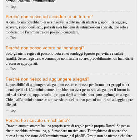
opzioni, contatta l’amministratore.
Top
Perché non riesco ad accedere a un forum?
Alcuni forum potrebbero essere riservati a determinati utenti o gruppi. Per leggere,
scrivere, rispondere, ecc., potresti aver bisogno di autorizzazioni speciali, che solo i
moderatori e l’amministratore possono concedere.
Top
Perché non posso votare nei sondaggi?
Solo gli utenti registrati possono votare nei sondaggi (questo per evitare risultati
fasulli). Se sei registrato e comunque non riesci a votare, probabilmente non hai i diritti
d’accesso appropriati.
Top
Perché non riesco ad aggiungere allegati?
La possibilità di aggiungere allegati può essere concessa per forum, per gruppi o per
utenti specifici. L’amministratore potrebbe non aver permesso allegati per il forum in
cui stai scrivendo, oppure solo il gruppo degli amministratori può aggiungere allegati.
Chiedi all’amministratore se non sei sicuro del motivo per cui non riesci ad aggiungere
allegati.
Top
Perché ho ricevuto un richiamo?
Ciascun amministratore ha una propria serie di regole per la propria Board. Se pensa
che tu ne abbia infranta una, può mandarti un richiamo. Ti preghiamo di notare che
questa è una decisione dell’amministratore, e il phpBB Group non ha niente a che fare