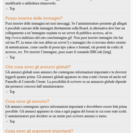
modificarlo o addirittura rimuoverlo.
Top
Posso inserire delle immagini?
Puoi inserire delle immagini nei tuoi messaggi. Se l’amministratore permette gli allegati
è possibile caricare delle immagini direttamente sulla Board, in alternativa devi fare un
collegamento a un’immagine ospitata su un server di pubblico accesso, ad es.
http://www.indirizzo-del-sito.com/immagine.gif. Non puoi inserire immagini che hai
sul tuo PC (a meno che non abbia un server!) o immagini che si trovano dietro sistemi
di autenticazione, come caselle di posta tipo yahoo o hotmail, siti protetti da codici di
accesso, ecc. Per inserire l’immagine, puoi usare il comando BBCode [img].
Top
Che cosa sono gli annunci globali?
Gli annunci globali sono annunci che contengono informazioni importanti e tu dovresti
leggerli quanto prima. Gli annunci globali appaiono in cima a tutti i forum ed anche nel
Pannello di Controllo Utente. La possibilità di scrivere su un annuncio globale dipende
dai permessi concessi dall’amministratore.
Top
Cosa sono gli annunci?
Gli annunci contengono spesso informazioni importanti e dovrebbero essere letti prima
possibile. Gli annunci appaiono in cima a ogni pagina del forum in cui sono stati scritti.
L’amministratore può decidere se un utente può scrivere annunci o meno.
Top
Cosa sono gli argomenti importanti?