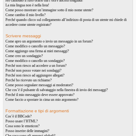
Ho cambiato il fuso orario ma l’ora è ancora sbagliata!
La mia lingua non è nella lista!
Come posso mostrare un’immagine sotto il mio nome utente?
Come cambio il mio livello?
Perché quando clicco sul collegamento all’indirizzo di posta di un utente mi chiede di
accedere come utente registrato?
Scrivere messaggi
Come apro un argomento o invio un messaggio in un forum?
Come modifico o cancello un messaggio?
Come aggiungo una firma ai miei messaggi?
Come creo un sondaggio?
Come modifico o cancello un sondaggio?
Perché non riesco ad accedere a un forum?
Perché non posso votare nei sondaggi?
Perché non riesco ad aggiungere allegati?
Perché ho ricevuto un richiamo?
Come posso segnalare messaggi ai moderatori?
Che cos’è il pulsante di salvataggio nella finestra di invio dei messaggi?
Perché il mio messaggio deve essere approvato?
Come faccio a spostare in cima un mio argomento?
Formattazione e tipi di argomenti
Cos’è il BBCode?
Posso usare l’HTML?
Cosa sono le emoticon?
Posso inserire delle immagini?
Che cosa sono gli annunci globali?