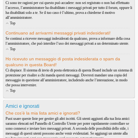
Ci sono tre ragioni per cui questo può accadere: non sei registrato o non hai effettuato
l’accesso, l’amministratore ha disabilitato i messaggi privati per tutto il forum, oppure li
ha disabilitati solo a te. Se il tuo caso è l’ultimo, prova a chiederne il motivo
all’amministratore.
Top
Continuano ad arrivarmi messaggi privati indesiderati!
Se continui a ricevere messaggi indesiderati da qualcuno, prova a informare della cosa
l’amministratore, che può interdire l’uso dei messaggi privati a un determinato utente.
Top
Ho ricevuto un messaggio di posta indesiderata o spam da
qualcuno in questa Board!
Ci dispiace. Il sistema di invio di posta elettronica di questa Board include un sistema di
protezione per risalire a chi manda questi messaggi. Dovresti mandare una copia del
messaggio in questione all’amministratore, includendo anche l’intestazione, in modo
che possa intervenire.
Top
Amici e ignorati
Che cos’è la mia lista amici e ignorati?
Puoi usare queste liste per gestire gli altri iscritti. Gli utenti aggiunti alla tua lista amici
saranno elencati nel Pannello di Controllo Utente per poter rapidamente controllare se
sono connessi e inviare loro messaggi privati. A seconda delle possibilità dello stile, i
messaggi di questi utenti possono anche venir evidenziati. Se aggiungi un utente alla