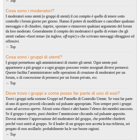
Top
Cosa sono i moderatori?
I moderatori sono utenti (o gruppi di utenti) il cui compito è quello di tenere sotto
controllo i forum giorno per giorno. Hanno il potere di modificare o cancellare qualsiasi
messaggio e di chiudere, riaprire, spostare o rimuovere qualsiasi argomento del forum
da loro moderato. Generalmente il compito dei moderatori è quello di evitare che gli
utenti vadano «fuori tema» (in inglese,
off-topic
) o che scrivano messaggi oltraggiosi ed
offensivi.
Top
Cosa sono i gruppi di utenti?
I gruppi permettono agli amministratori di riunire gli utenti. Ogni utente può
appartenere a piú gruppi e a ogni gruppo possono venire assegnati diversi permessi.
Questo facilita l’amministratore nelle operazioni di creazione di moderatori per un
forum, o di concessione di permessi per un forum privato, ecc.
Top
Dove trovo i gruppi e come posso far parte di uno di essi?
Trovi i gruppi nella sezione
Gruppi
nel Pannello di Controllo Utente. Se vuoi far parte
di uno di questi procedi cliccando sul pulsante appropriato. Non sempre però i gruppi
sono ad
accesso aperto
. Alcuni sono chiusi e altri hanno l’elenco dei membri nascosto.
Se il gruppo è aperto, puoi chiedere l’ammissione cliccando sul pulsante apposito.
Dovrai ottenere l’approvazione del moderatore del gruppo, che potrebbe chiederti
perché vuoi unirti al gruppo. Se il leader di un gruppo non accetta la tua richiesta, sei
pregato di non assillarlo: probabilmente ha le sue buone ragioni.
Top