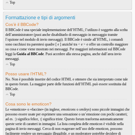
Top
Formattazione e tipi di argomenti
Cos’è il BBCode?
Il BBCode è una speciale implementazione dell’HTML; l’utilizzo è soggetto alla scelta
dell’amministratore (puoi anche disabilitarlo di messaggio in messaggio tramite
l’opzione nel modulo di invio messaggi). Il BBCode è simile all’HTML, i comandi
sono racchiusi tra parentesi quadre [ e ] anziché tra < e > e offre un controllo maggiore
su cosa e come viene mostrato nei messaggi. Per maggiori informazioni sul BBCode
leggi la
Guida al BBCode
. Puoi accedere alla stessa pagina, anche dall’area invio
messaggi.
Top
Posso usare l’HTML?
No. Non è possibile inserire del codice HTML e ottenere che sia interpretato come tale
in questo forum. La maggior parte delle funzioni dell’HTML può essere sostituita dal
BBCode.
Top
Cosa sono le emoticon?
Le «emoticon» o «faccine» (in inglese,
emoticons
o
smileys
) sono piccole immagini che
possono essere usate per esprimere una sensazione o un’emozione con pochi caratteri;
ad es. :) significa felice, :( significa triste. Questo forum trasforma automaticamente
queste serie di caratteri in immagini. La lista completa delle emoticon è visibile nella
pagina di invio messaggi. Cerca di non esagerare nell’uso delle emoticon, possono
facilmente rendere un messaggio illeggibile, e un moderatore potrebbe decidere di