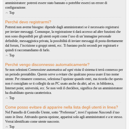
amministratore: potresti essere stato bannato o potrebbe esserci un errore di
configurazione.
Top
Perché devo registrarmi?
Potresti non averne bisogno: dipende dagli amministratori se è necessario registrarsi
per inviare messaggi. Comunque, la registrazione ti darà accesso ad altre funzioni che
non sono disponibili per gli utenti ospiti come l’uso di un’immagine personale
definibile, messaggistica privata, la possibilità di inviare messaggi di posta direttamente
dal forum, l’iscrizione a gruppi utenti, ecc. Ti bastano pochi secondi per registrarti e
quindi ti raccomandiamo di farlo.
Top
Perché vengo disconnesso automaticamente?
Se non selezioni
Connessione automatica ad ogni visita
il sistema ti terrà connesso per
un periodo prestabilito. Questo serve a evitare che qualcuno possa usare il tuo nome
utente. Per rimanere connesso, seleziona l’opzione quando entri, ma ricorda che questo
non è consigliato se ti colleghi da un PC usato anche da altri, ad es. in biblioteca,
Internet point, università, ecc. Se non vedi il checkbox, significa che un amministratore
ha disabilitato questa caratteristica.
Top
Come posso evitare di apparire nella lista degli utenti in linea?
Nel Pannello di Controllo Utente, sotto “Preferenze”, trovi l’opzione
Nascondi il tuo
stato in linea
. Attivando questa opzione, apparirai solo agli amministratori e a te stesso.
Verrai identificato come utente nascosto.
Top