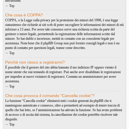
discussioni.
Top
Che cosa è COPPA?
COPPA, o la Legge sulla privacy per la protezione dei minori del 1998, è una legge
statunitense che richiede ai siti web di poter raccogliere le informazioni dei minori di età
inferiore a 13 anni. Per avere tale consenso serve una richiesta scritta da parte del
genitore o tutore legale, permettendo la registrazione delle informazioni scritte dal
minore. Se hai dubbi o incertezze, mettiti in contatto con un consulente legale per
assistenza. Nota bene che il phpBB Group non può fornire consigli legali e non è un
punto di contatto per questioni legali, tranne come descritto.
Top
Perché non riesco a registrarmi?
È possibile che il gestore del sito abbia bannato il tuo indirizzo IP oppure vietato il
nome utente che stai tentando di registrare. Può anche aver disabilitato le registrazioni
per impedire ai nuovi visitatori di registrarsi. Contatta un amministratore per avere
assistenza.
Top
Che cosa provoca il comando “Cancella cookie”?
La funzione “Cancella cookie” eliminerà tutti i cookie generati da phpBB che ti
mantengono autenticato e connesso, oltre a permetterti ad esempio di tenere traccia di
quello che hai letto, se l’amministrazione ha attivato la funzione. Se hai avuto problemi
di accesso o di uscita dal sistema, la cancellazione dei cookie potrebbe risolvere tale
disguido.
Top