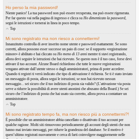
Ho perso la mia password!
Niente panico! La tua password non può essere recuperata, ma può essere rigenerata.
Per far questo vai nella pagina di ingresso e clicca su
Ho dimenticato la password
,
segui le istruzioni e tornerai in linea in poco tempo.
Top
Mi sono registrato ma non riesco a connettermi!
Innanzitutto controlla di aver inserito nome utente e password esattamente. Se sono
corretti, allora possono esser successe un paio di cose: se il supporto «registrazione
minore» è abilitato e hai cliccato su
Ho meno di 13 anni
mentre ti stavi registrando,
allora devi seguire le istruzioni che hai ricevuto. Se questo non è il tuo caso, forse devi
attivare il tuo account. Alcune Board richiedono che tutte le nuove registrazioni
vengano attivate dall’utente stesso o dagli amministratori, prima di poter accedere.
Quando ti registri ti verrà indicato che tipo di attivazione è richiesta. Se ti è stato inviato
un messaggio di posta, allora segui le istruzioni; se non hai ricevuto nessun
messaggio... sei sicuro che il tuo indirizzo di posta sia valido? (L’attivazione via posta
serve a ridurre la possibilità di avere utenti anonimi che abusano della Board.) Se sei
sicuro che l’indirizzo di posta che hai usato sia corretto, allora prova a contattare un
amministratore.
Top
Mi sono registrato tempo fa, ma non riesco piú a connettermi?!
È possibile che un amministratore abbia cancellato o disattivato il tuo account per
qualche ragione. Molti siti rimuovono periodicamente gli account degli utenti che non
hanno mai inviato messaggi, per ridurre la grandezza del database. Se il motivo è
quest’ultimo registrati nuovamente e cerca di farti coinvolgere maggiormente nelle