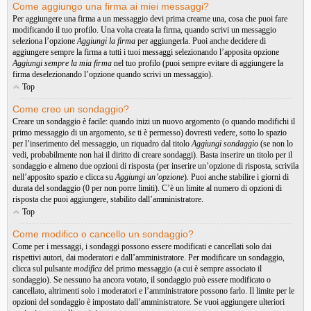
Come aggiungo una firma ai miei messaggi?
Per aggiungere una firma a un messaggio devi prima crearne una, cosa che puoi fare
modificando il tuo profilo. Una volta creata la firma, quando scrivi un messaggio
seleziona l’opzione
Aggiungi la firma
per aggiungerla. Puoi anche decidere di
aggiungere sempre la firma a tutti i tuoi messaggi selezionando l’apposita opzione
Aggiungi sempre la mia firma
nel tuo profilo (puoi sempre evitare di aggiungere la
firma deselezionando l’opzione quando scrivi un messaggio).
Top
Come creo un sondaggio?
Creare un sondaggio è facile: quando inizi un nuovo argomento (o quando modifichi il
primo messaggio di un argomento, se ti è permesso) dovresti vedere, sotto lo spazio
per l’inserimento del messaggio, un riquadro dal titolo
Aggiungi sondaggio
(se non lo
vedi, probabilmente non hai il diritto di creare sondaggi). Basta inserire un titolo per il
sondaggio e almeno due opzioni di risposta (per inserire un’opzione di risposta, scrivila
nell’apposito spazio e clicca su
Aggiungi un’opzione
). Puoi anche stabilire i giorni di
durata del sondaggio (0 per non porre limiti). C’è un limite al numero di opzioni di
risposta che puoi aggiungere, stabilito dall’amministratore.
Top
Come modifico o cancello un sondaggio?
Come per i messaggi, i sondaggi possono essere modificati e cancellati solo dai
rispettivi autori, dai moderatori e dall’amministratore. Per modificare un sondaggio,
clicca sul pulsante
modifica
del primo messaggio (a cui è sempre associato il
sondaggio). Se nessuno ha ancora votato, il sondaggio può essere modificato o
cancellato, altrimenti solo i moderatori e l’amministratore possono farlo. Il limite per le
opzioni del sondaggio è impostato dall’amministratore. Se vuoi aggiungere ulteriori