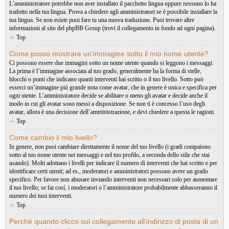
L’amministratore potrebbe non aver installato il pacchetto lingua oppure nessuno lo ha
tradotto nella tua lingua. Prova a chiedere agli amministratori se è possibile installare la
tua lingua. Se non esiste puoi fare tu una nuova traduzione. Puoi trovare altre
informazioni al sito del phpBB Group (trovi il collegamento in fondo ad ogni pagina).
Top
Come posso mostrare un’immagine sotto il mio nome utente?
Ci possono essere due immagini sotto un nome utente quando si leggono i messaggi.
La prima è l’immagine associata al tuo grado, generalmente ha la forma di stelle,
blocchi o punti che indicano quanti interventi hai scritto o il tuo livello. Sotto può
esserci un’immagine piú grande nota come avatar, che in genere è unica e specifica per
ogni utente. L’amministratore decide se abilitare o meno gli avatar e decide anche il
modo in cui gli avatar sono messi a disposizione. Se non ti è concesso l’uso degli
avatar, allora è una decisione dell’amministrazione, e devi chiedere a questa le ragioni.
Top
Come cambio il mio livello?
In genere, non puoi cambiare direttamente il nome del tuo livello (i gradi compaiono
sotto al tuo nome utente nei messaggi e nel tuo profilo, a seconda dello stile che stai
usando). Molti adottano i livelli per indicare il numero di interventi che hai scritto e per
identificare certi utenti; ad es., moderatori e amministratori possono avere un grado
specifico. Per favore non abusare inviando interventi non necessari solo per aumentare
il tuo livello; se fai cosí, i moderatori o l’amministratore probabilmente abbasseranno il
numero dei tuoi interventi.
Top
Perché quando clicco sul collegamento all’indirizzo di posta di un