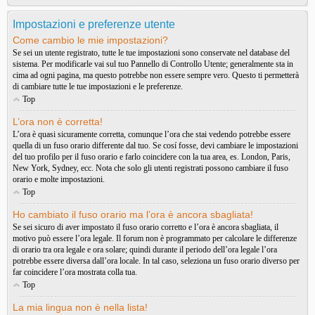
Impostazioni e preferenze utente
Come cambio le mie impostazioni?
Se sei un utente registrato, tutte le tue impostazioni sono conservate nel database del
sistema. Per modificarle vai sul tuo Pannello di Controllo Utente; generalmente sta in
cima ad ogni pagina, ma questo potrebbe non essere sempre vero. Questo ti permetterà
di cambiare tutte le tue impostazioni e le preferenze.
Top
L’ora non è corretta!
L’ora è quasi sicuramente corretta, comunque l’ora che stai vedendo potrebbe essere
quella di un fuso orario differente dal tuo. Se cosí fosse, devi cambiare le impostazioni
del tuo profilo per il fuso orario e farlo coincidere con la tua area, es. London, Paris,
New York, Sydney, ecc. Nota che solo gli utenti registrati possono cambiare il fuso
orario e molte impostazioni.
Top
Ho cambiato il fuso orario ma l’ora è ancora sbagliata!
Se sei sicuro di aver impostato il fuso orario corretto e l’ora è ancora sbagliata, il
motivo può essere l’ora legale. Il forum non è programmato per calcolare le differenze
di orario tra ora legale e ora solare; quindi durante il periodo dell’ora legale l’ora
potrebbe essere diversa dall’ora locale. In tal caso, seleziona un fuso orario diverso per
far coincidere l’ora mostrata colla tua.
Top
La mia lingua non è nella lista!