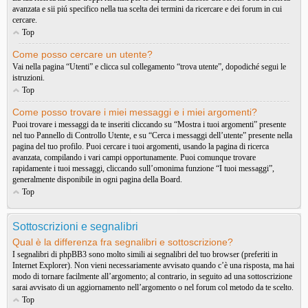
avanzata e sii piú specifico nella tua scelta dei termini da ricercare e dei forum in cui
cercare.
Top
Come posso cercare un utente?
Vai nella pagina “Utenti” e clicca sul collegamento “trova utente”, dopodiché segui le
istruzioni.
Top
Come posso trovare i miei messaggi e i miei argomenti?
Puoi trovare i messaggi da te inseriti cliccando su “Mostra i tuoi argomenti” presente
nel tuo Pannello di Controllo Utente, e su “Cerca i messaggi dell’utente” presente nella
pagina del tuo profilo. Puoi cercare i tuoi argomenti, usando la pagina di ricerca
avanzata, compilando i vari campi opportunamente. Puoi comunque trovare
rapidamente i tuoi messaggi, cliccando sull’omonima funzione “I tuoi messaggi”,
generalmente disponibile in ogni pagina della Board.
Top
Sottoscrizioni e segnalibri
Qual è la differenza fra segnalibri e sottoscrizione?
I segnalibri di phpBB3 sono molto simili ai segnalibri del tuo browser (preferiti in
Internet Explorer). Non vieni necessariamente avvisato quando c’è una risposta, ma hai
modo di tornare facilmente all’argomento; al contrario, in seguito ad una sottoscrizione
sarai avvisato di un aggiornamento nell’argomento o nel forum col metodo da te scelto.
Top