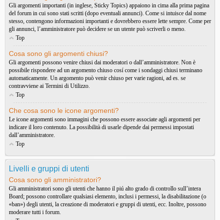
Gli argomenti importanti (in inglese, Sticky Topics) appaiono in cima alla prima pagina
del forum in cui sono stati scritti (dopo eventuali annunci). Come si intuisce dal nome
stesso, contengono informazioni importanti e dovrebbero essere lette sempre. Come per
gli annunci, l’amministratore può decidere se un utente può scriverli o meno.
Top
Cosa sono gli argomenti chiusi?
Gli argomenti possono venire chiusi dai moderatori o dall’amministratore. Non è
possibile rispondere ad un argomento chiuso cosí come i sondaggi chiusi terminano
automaticamente. Un argomento può venir chiuso per varie ragioni, ad es. se
contravviene ai Termini di Utilizzo.
Top
Che cosa sono le icone argomenti?
Le icone argomenti sono immagini che possono essere associate agli argomenti per
indicare il loro contenuto. La possibilità di usarle dipende dai permessi impostati
dall’amministratore.
Top
Livelli e gruppi di utenti
Cosa sono gli amministratori?
Gli amministratori sono gli utenti che hanno il piú alto grado di controllo sull’intera
Board; possono controllare qualsiasi elemento, inclusi i permessi, la disabilitazione (o
«ban») degli utenti, la creazione di moderatori e gruppi di utenti, ecc. Inoltre, possono
moderare tutti i forum.