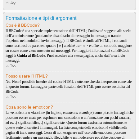
Top
Formattazione e tipi di argomenti
Cos’è il BBCode?
Il BBCode è una speciale implementazione dell’HTML; l’utilizzo è soggetto alla scelta
dell’amministratore (puoi anche disabilitarlo di messaggio in messaggio tramite
l’opzione nel modulo di invio messaggi). Il BBCode è simile all’HTML, i comandi
sono racchiusi tra parentesi quadre [ e ] anziché tra < e > e offre un controllo maggiore
su cosa e come viene mostrato nei messaggi. Per maggiori informazioni sul BBCode
leggi la
Guida al BBCode
. Puoi accedere alla stessa pagina, anche dall’area invio
messaggi.
Top
Posso usare l’HTML?
No. Non è possibile inserire del codice HTML e ottenere che sia interpretato come tale
in questo forum. La maggior parte delle funzioni dell’HTML può essere sostituita dal
BBCode.
Top
Cosa sono le emoticon?
Le «emoticon» o «faccine» (in inglese,
emoticons
o
smileys
) sono piccole immagini che
possono essere usate per esprimere una sensazione o un’emozione con pochi caratteri;
ad es. :) significa felice, :( significa triste. Questo forum trasforma automaticamente
queste serie di caratteri in immagini. La lista completa delle emoticon è visibile nella
pagina di invio messaggi. Cerca di non esagerare nell’uso delle emoticon, possono
facilmente rendere un messaggio illeggibile, e un moderatore potrebbe decidere di