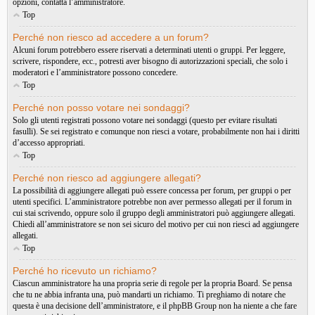
opzioni, contatta l’amministratore.
Top
Perché non riesco ad accedere a un forum?
Alcuni forum potrebbero essere riservati a determinati utenti o gruppi. Per leggere,
scrivere, rispondere, ecc., potresti aver bisogno di autorizzazioni speciali, che solo i
moderatori e l’amministratore possono concedere.
Top
Perché non posso votare nei sondaggi?
Solo gli utenti registrati possono votare nei sondaggi (questo per evitare risultati
fasulli). Se sei registrato e comunque non riesci a votare, probabilmente non hai i diritti
d’accesso appropriati.
Top
Perché non riesco ad aggiungere allegati?
La possibilità di aggiungere allegati può essere concessa per forum, per gruppi o per
utenti specifici. L’amministratore potrebbe non aver permesso allegati per il forum in
cui stai scrivendo, oppure solo il gruppo degli amministratori può aggiungere allegati.
Chiedi all’amministratore se non sei sicuro del motivo per cui non riesci ad aggiungere
allegati.
Top
Perché ho ricevuto un richiamo?
Ciascun amministratore ha una propria serie di regole per la propria Board. Se pensa
che tu ne abbia infranta una, può mandarti un richiamo. Ti preghiamo di notare che
questa è una decisione dell’amministratore, e il phpBB Group non ha niente a che fare