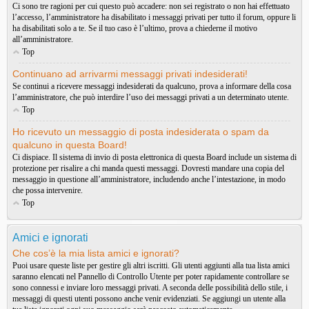
Ci sono tre ragioni per cui questo può accadere: non sei registrato o non hai effettuato
l’accesso, l’amministratore ha disabilitato i messaggi privati per tutto il forum, oppure li
ha disabilitati solo a te. Se il tuo caso è l’ultimo, prova a chiederne il motivo
all’amministratore.
Top
Continuano ad arrivarmi messaggi privati indesiderati!
Se continui a ricevere messaggi indesiderati da qualcuno, prova a informare della cosa
l’amministratore, che può interdire l’uso dei messaggi privati a un determinato utente.
Top
Ho ricevuto un messaggio di posta indesiderata o spam da
qualcuno in questa Board!
Ci dispiace. Il sistema di invio di posta elettronica di questa Board include un sistema di
protezione per risalire a chi manda questi messaggi. Dovresti mandare una copia del
messaggio in questione all’amministratore, includendo anche l’intestazione, in modo
che possa intervenire.
Top
Amici e ignorati
Che cos’è la mia lista amici e ignorati?
Puoi usare queste liste per gestire gli altri iscritti. Gli utenti aggiunti alla tua lista amici
saranno elencati nel Pannello di Controllo Utente per poter rapidamente controllare se
sono connessi e inviare loro messaggi privati. A seconda delle possibilità dello stile, i
messaggi di questi utenti possono anche venir evidenziati. Se aggiungi un utente alla