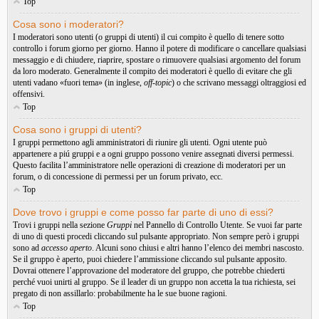
Top
Cosa sono i moderatori?
I moderatori sono utenti (o gruppi di utenti) il cui compito è quello di tenere sotto
controllo i forum giorno per giorno. Hanno il potere di modificare o cancellare qualsiasi
messaggio e di chiudere, riaprire, spostare o rimuovere qualsiasi argomento del forum
da loro moderato. Generalmente il compito dei moderatori è quello di evitare che gli
utenti vadano «fuori tema» (in inglese,
off-topic
) o che scrivano messaggi oltraggiosi ed
offensivi.
Top
Cosa sono i gruppi di utenti?
I gruppi permettono agli amministratori di riunire gli utenti. Ogni utente può
appartenere a piú gruppi e a ogni gruppo possono venire assegnati diversi permessi.
Questo facilita l’amministratore nelle operazioni di creazione di moderatori per un
forum, o di concessione di permessi per un forum privato, ecc.
Top
Dove trovo i gruppi e come posso far parte di uno di essi?
Trovi i gruppi nella sezione
Gruppi
nel Pannello di Controllo Utente. Se vuoi far parte
di uno di questi procedi cliccando sul pulsante appropriato. Non sempre però i gruppi
sono ad
accesso aperto
. Alcuni sono chiusi e altri hanno l’elenco dei membri nascosto.
Se il gruppo è aperto, puoi chiedere l’ammissione cliccando sul pulsante apposito.
Dovrai ottenere l’approvazione del moderatore del gruppo, che potrebbe chiederti
perché vuoi unirti al gruppo. Se il leader di un gruppo non accetta la tua richiesta, sei
pregato di non assillarlo: probabilmente ha le sue buone ragioni.
Top