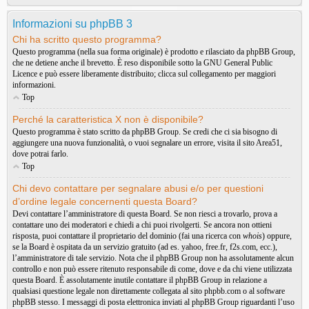
Informazioni su phpBB 3
Chi ha scritto questo programma?
Questo programma (nella sua forma originale) è prodotto e rilasciato da
phpBB Group
,
che ne detiene anche il brevetto. È reso disponibile sotto la GNU General Public
Licence e può essere liberamente distribuito; clicca sul collegamento per maggiori
informazioni.
Top
Perché la caratteristica X non è disponibile?
Questo programma è stato scritto da phpBB Group. Se credi che ci sia bisogno di
aggiungere una nuova funzionalità, o vuoi segnalare un errore, visita il sito
Area51
,
dove potrai farlo.
Top
Chi devo contattare per segnalare abusi e/o per questioni
d’ordine legale concernenti questa Board?
Devi contattare l’amministratore di questa Board. Se non riesci a trovarlo, prova a
contattare uno dei moderatori e chiedi a chi puoi rivolgerti. Se ancora non ottieni
risposta, puoi contattare il proprietario del dominio (fai una ricerca con
whois
) oppure,
se la Board è ospitata da un servizio gratuito (ad es. yahoo, free.fr, f2s.com, ecc.),
l’amministratore di tale servizio. Nota che il phpBB Group non ha assolutamente alcun
controllo e non può essere ritenuto responsabile di come, dove e da chi viene utilizzata
questa Board. È assolutamente inutile contattare il phpBB Group in relazione a
qualsiasi questione legale non direttamente collegata al sito phpbb.com o al software
phpBB stesso. I messaggi di posta elettronica inviati al phpBB Group riguardanti l’uso