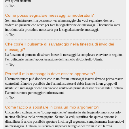
con questi richiami.
Top
Come posso segnalare messaggi ai moderatori?
Se l’amministratore l’ha permesso, vai al messaggio che vuoi segnalare: dovresti
vedere un pulsante che serve per fare la segnalazione dei messaggi. Cliccandolo sarai
introdotto alla procedura necessaria per la segnalazione dei messaggi.
Top
Che cos’è il pulsante di salvataggio nella finestra di invio dei
messaggi?
La funzione ti permette di salvare bozze di messaggi da completare e inviare in seguito.
Per utilizzarle vai nell’apposita sezione del Pannello di Controllo Utente.
Top
Perché il mio messaggio deve essere approvato?
L’amministratore può decidere che in un forum i messaggi inseriti devono prima essere
controllati. È inoltre possibile che l’amministratore ti abbia inserito in un gruppo di
utenti i cui messaggi ritiene che vadano controllati prima di essere resi visibili. Contatta
l’amministratore per maggiori informazioni.
Top
Come faccio a spostare in cima un mio argomento?
Cliccando il collegamento “Bump argomento” mentre lo stai leggendo, puoi spostarlo
in cima alla lista, nella prima pagina. Se non lo vedi, significa che questa opzione è
disabilitata. È anche possibile spostare in cima gli argomenti semplicemente inserendovi
un messaggio. Tuttavia, sii sicuro di rispettare le regole del forum in cui ti trovi.