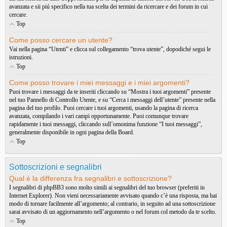
avanzata e sii piú specifico nella tua scelta dei termini da ricercare e dei forum in cui
cercare.
Top
Come posso cercare un utente?
Vai nella pagina “Utenti” e clicca sul collegamento “trova utente”, dopodiché segui le
istruzioni.
Top
Come posso trovare i miei messaggi e i miei argomenti?
Puoi trovare i messaggi da te inseriti cliccando su “Mostra i tuoi argomenti” presente
nel tuo Pannello di Controllo Utente, e su “Cerca i messaggi dell’utente” presente nella
pagina del tuo profilo. Puoi cercare i tuoi argomenti, usando la pagina di ricerca
avanzata, compilando i vari campi opportunamente. Puoi comunque trovare
rapidamente i tuoi messaggi, cliccando sull’omonima funzione “I tuoi messaggi”,
generalmente disponibile in ogni pagina della Board.
Top
Sottoscrizioni e segnalibri
Qual è la differenza fra segnalibri e sottoscrizione?
I segnalibri di phpBB3 sono molto simili ai segnalibri del tuo browser (preferiti in
Internet Explorer). Non vieni necessariamente avvisato quando c’è una risposta, ma hai
modo di tornare facilmente all’argomento; al contrario, in seguito ad una sottoscrizione
sarai avvisato di un aggiornamento nell’argomento o nel forum col metodo da te scelto.
Top