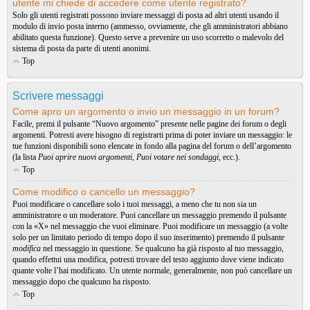
utente mi chiede di accedere come utente registrato?
Solo gli utenti registrati possono inviare messaggi di posta ad altri utenti usando il
modulo di invio posta interno (ammesso, ovviamente, che gli amministratori abbiano
abilitato questa funzione). Questo serve a prevenire un uso scorretto o malevolo del
sistema di posta da parte di utenti anonimi.
Top
Scrivere messaggi
Come apro un argomento o invio un messaggio in un forum?
Facile, premi il pulsante “Nuovo argomento” presente nelle pagine dei forum o degli
argomenti. Potresti avere bisogno di registrarti prima di poter inviare un messaggio: le
tue funzioni disponibili sono elencate in fondo alla pagina del forum o dell’argomento
(la lista
Puoi aprire nuovi argomenti
,
Puoi votare nei sondaggi
, ecc.).
Top
Come modifico o cancello un messaggio?
Puoi modificare o cancellare solo i tuoi messaggi, a meno che tu non sia un
amministratore o un moderatore. Puoi cancellare un messaggio premendo il pulsante
con la «X» nel messaggio che vuoi eliminare. Puoi modificare un messaggio (a volte
solo per un limitato periodo di tempo dopo il suo inserimento) premendo il pulsante
modifica
nel messaggio in questione. Se qualcuno ha già risposto al tuo messaggio,
quando effettui una modifica, potresti trovare del testo aggiunto dove viene indicato
quante volte l’hai modificato. Un utente normale, generalmente, non può cancellare un
messaggio dopo che qualcuno ha risposto.
Top