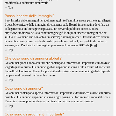
modificarlo o addirittura rimuoverlo.
Top
Posso inserire delle immagini?
Puoi inserire delle immagini nei tuoi messaggi. Se l’amministratore permette gli allegati
è possibile caricare delle immagini direttamente sulla Board, in alternativa devi fare un
collegamento a un’immagine ospitata su un server di pubblico accesso, ad es.
http://www.indirizzo-del-sito.com/immagine.gif. Non puoi inserire immagini che hai
sul tuo PC (a meno che non abbia un server!) o immagini che si trovano dietro sistemi
di autenticazione, come caselle di posta tipo yahoo o hotmail, siti protetti da codici di
accesso, ecc. Per inserire l’immagine, puoi usare il comando BBCode [img].
Top
Che cosa sono gli annunci globali?
Gli annunci globali sono annunci che contengono informazioni importanti e tu dovresti
leggerli quanto prima. Gli annunci globali appaiono in cima a tutti i forum ed anche nel
Pannello di Controllo Utente. La possibilità di scrivere su un annuncio globale dipende
dai permessi concessi dall’amministratore.
Top
Cosa sono gli annunci?
Gli annunci contengono spesso informazioni importanti e dovrebbero essere letti prima
possibile. Gli annunci appaiono in cima a ogni pagina del forum in cui sono stati scritti.
L’amministratore può decidere se un utente può scrivere annunci o meno.
Top
Cosa sono gli argomenti importanti?