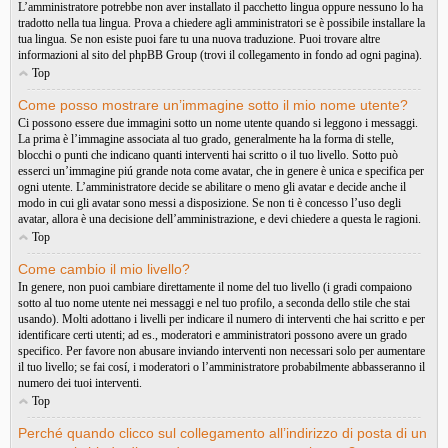
L’amministratore potrebbe non aver installato il pacchetto lingua oppure nessuno lo ha
tradotto nella tua lingua. Prova a chiedere agli amministratori se è possibile installare la
tua lingua. Se non esiste puoi fare tu una nuova traduzione. Puoi trovare altre
informazioni al sito del phpBB Group (trovi il collegamento in fondo ad ogni pagina).
Top
Come posso mostrare un’immagine sotto il mio nome utente?
Ci possono essere due immagini sotto un nome utente quando si leggono i messaggi.
La prima è l’immagine associata al tuo grado, generalmente ha la forma di stelle,
blocchi o punti che indicano quanti interventi hai scritto o il tuo livello. Sotto può
esserci un’immagine piú grande nota come avatar, che in genere è unica e specifica per
ogni utente. L’amministratore decide se abilitare o meno gli avatar e decide anche il
modo in cui gli avatar sono messi a disposizione. Se non ti è concesso l’uso degli
avatar, allora è una decisione dell’amministrazione, e devi chiedere a questa le ragioni.
Top
Come cambio il mio livello?
In genere, non puoi cambiare direttamente il nome del tuo livello (i gradi compaiono
sotto al tuo nome utente nei messaggi e nel tuo profilo, a seconda dello stile che stai
usando). Molti adottano i livelli per indicare il numero di interventi che hai scritto e per
identificare certi utenti; ad es., moderatori e amministratori possono avere un grado
specifico. Per favore non abusare inviando interventi non necessari solo per aumentare
il tuo livello; se fai cosí, i moderatori o l’amministratore probabilmente abbasseranno il
numero dei tuoi interventi.
Top
Perché quando clicco sul collegamento all’indirizzo di posta di un