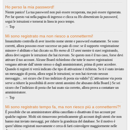
Ho perso la mia password!
Niente panico! La tua password non può essere recuperata, ma può essere rigenerata.
Per far questo vai nella pagina di ingresso e clicca su
Ho dimenticato la password
,
segui le istruzioni e tornerai in linea in poco tempo.
Top
Mi sono registrato ma non riesco a connettermi!
Innanzitutto controlla di aver inserito nome utente e password esattamente. Se sono
corretti, allora possono esser successe un paio di cose: se il supporto «registrazione
minore» è abilitato e hai cliccato su
Ho meno di 13 anni
mentre ti stavi registrando,
allora devi seguire le istruzioni che hai ricevuto. Se questo non è il tuo caso, forse devi
attivare il tuo account. Alcune Board richiedono che tutte le nuove registrazioni
vengano attivate dall’utente stesso o dagli amministratori, prima di poter accedere.
Quando ti registri ti verrà indicato che tipo di attivazione è richiesta. Se ti è stato inviato
un messaggio di posta, allora segui le istruzioni; se non hai ricevuto nessun
messaggio... sei sicuro che il tuo indirizzo di posta sia valido? (L’attivazione via posta
serve a ridurre la possibilità di avere utenti anonimi che abusano della Board.) Se sei
sicuro che l’indirizzo di posta che hai usato sia corretto, allora prova a contattare un
amministratore.
Top
Mi sono registrato tempo fa, ma non riesco piú a connettermi?!
È possibile che un amministratore abbia cancellato o disattivato il tuo account per
qualche ragione. Molti siti rimuovono periodicamente gli account degli utenti che non
hanno mai inviato messaggi, per ridurre la grandezza del database. Se il motivo è
quest’ultimo registrati nuovamente e cerca di farti coinvolgere maggiormente nelle