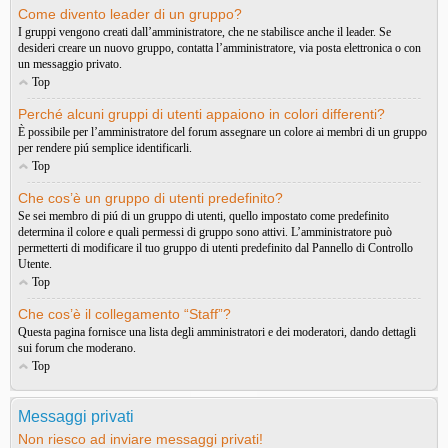
Come divento leader di un gruppo?
I gruppi vengono creati dall’amministratore, che ne stabilisce anche il leader. Se
desideri creare un nuovo gruppo, contatta l’amministratore, via posta elettronica o con
un messaggio privato.
Top
Perché alcuni gruppi di utenti appaiono in colori differenti?
È possibile per l’amministratore del forum assegnare un colore ai membri di un gruppo
per rendere piú semplice identificarli.
Top
Che cos’è un gruppo di utenti predefinito?
Se sei membro di piú di un gruppo di utenti, quello impostato come predefinito
determina il colore e quali permessi di gruppo sono attivi. L’amministratore può
permetterti di modificare il tuo gruppo di utenti predefinito dal Pannello di Controllo
Utente.
Top
Che cos’è il collegamento “Staff”?
Questa pagina fornisce una lista degli amministratori e dei moderatori, dando dettagli
sui forum che moderano.
Top
Messaggi privati
Non riesco ad inviare messaggi privati!