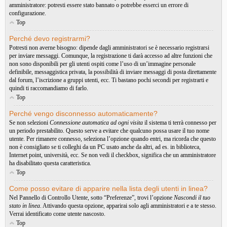
amministratore: potresti essere stato bannato o potrebbe esserci un errore di
configurazione.
Top
Perché devo registrarmi?
Potresti non averne bisogno: dipende dagli amministratori se è necessario registrarsi
per inviare messaggi. Comunque, la registrazione ti darà accesso ad altre funzioni che
non sono disponibili per gli utenti ospiti come l’uso di un’immagine personale
definibile, messaggistica privata, la possibilità di inviare messaggi di posta direttamente
dal forum, l’iscrizione a gruppi utenti, ecc. Ti bastano pochi secondi per registrarti e
quindi ti raccomandiamo di farlo.
Top
Perché vengo disconnesso automaticamente?
Se non selezioni
Connessione automatica ad ogni visita
il sistema ti terrà connesso per
un periodo prestabilito. Questo serve a evitare che qualcuno possa usare il tuo nome
utente. Per rimanere connesso, seleziona l’opzione quando entri, ma ricorda che questo
non è consigliato se ti colleghi da un PC usato anche da altri, ad es. in biblioteca,
Internet point, università, ecc. Se non vedi il checkbox, significa che un amministratore
ha disabilitato questa caratteristica.
Top
Come posso evitare di apparire nella lista degli utenti in linea?
Nel Pannello di Controllo Utente, sotto “Preferenze”, trovi l’opzione
Nascondi il tuo
stato in linea
. Attivando questa opzione, apparirai solo agli amministratori e a te stesso.
Verrai identificato come utente nascosto.
Top