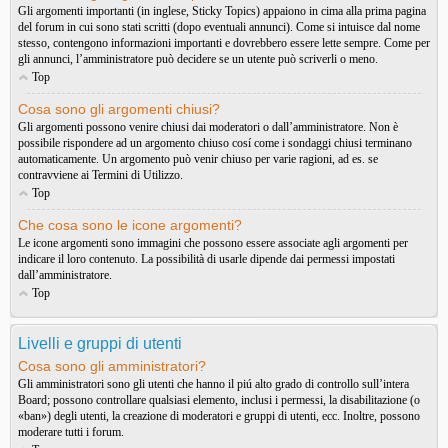
Gli argomenti importanti (in inglese, Sticky Topics) appaiono in cima alla prima pagina
del forum in cui sono stati scritti (dopo eventuali annunci). Come si intuisce dal nome
stesso, contengono informazioni importanti e dovrebbero essere lette sempre. Come per
gli annunci, l’amministratore può decidere se un utente può scriverli o meno.
Top
Cosa sono gli argomenti chiusi?
Gli argomenti possono venire chiusi dai moderatori o dall’amministratore. Non è
possibile rispondere ad un argomento chiuso cosí come i sondaggi chiusi terminano
automaticamente. Un argomento può venir chiuso per varie ragioni, ad es. se
contravviene ai Termini di Utilizzo.
Top
Che cosa sono le icone argomenti?
Le icone argomenti sono immagini che possono essere associate agli argomenti per
indicare il loro contenuto. La possibilità di usarle dipende dai permessi impostati
dall’amministratore.
Top
Livelli e gruppi di utenti
Cosa sono gli amministratori?
Gli amministratori sono gli utenti che hanno il piú alto grado di controllo sull’intera
Board; possono controllare qualsiasi elemento, inclusi i permessi, la disabilitazione (o
«ban») degli utenti, la creazione di moderatori e gruppi di utenti, ecc. Inoltre, possono
moderare tutti i forum.