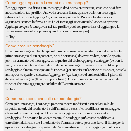
Come aggiungo una firma ai miei messaggi?
Per aggiungere una firma a un messaggio devi prima crearne una, cosa che puoi fare
modificando il tuo profilo. Una volta creata la firma, quando scrivi un messaggio
seleziona l’opzione
Aggiungi la firma
per aggiungerla. Puoi anche decidere di
aggiungere sempre la firma a tutti i tuoi messaggi selezionando l’apposita opzione
Aggiungi sempre la mia firma
nel tuo profilo (puoi sempre evitare di aggiungere la
firma deselezionando l’opzione quando scrivi un messaggio).
Top
Come creo un sondaggio?
Creare un sondaggio è facile: quando inizi un nuovo argomento (o quando modifichi il
primo messaggio di un argomento, se ti è permesso) dovresti vedere, sotto lo spazio
per l’inserimento del messaggio, un riquadro dal titolo
Aggiungi sondaggio
(se non lo
vedi, probabilmente non hai il diritto di creare sondaggi). Basta inserire un titolo per il
sondaggio e almeno due opzioni di risposta (per inserire un’opzione di risposta, scrivila
nell’apposito spazio e clicca su
Aggiungi un’opzione
). Puoi anche stabilire i giorni di
durata del sondaggio (0 per non porre limiti). C’è un limite al numero di opzioni di
risposta che puoi aggiungere, stabilito dall’amministratore.
Top
Come modifico o cancello un sondaggio?
Come per i messaggi, i sondaggi possono essere modificati e cancellati solo dai
rispettivi autori, dai moderatori e dall’amministratore. Per modificare un sondaggio,
clicca sul pulsante
modifica
del primo messaggio (a cui è sempre associato il
sondaggio). Se nessuno ha ancora votato, il sondaggio può essere modificato o
cancellato, altrimenti solo i moderatori e l’amministratore possono farlo. Il limite per le
opzioni del sondaggio è impostato dall’amministratore. Se vuoi aggiungere ulteriori