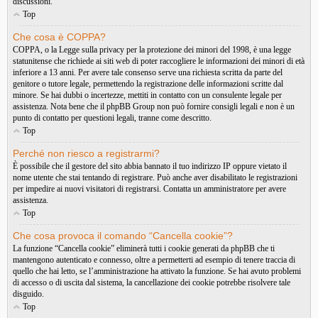
discussioni.
Top
Che cosa è COPPA?
COPPA, o la Legge sulla privacy per la protezione dei minori del 1998, è una legge
statunitense che richiede ai siti web di poter raccogliere le informazioni dei minori di età
inferiore a 13 anni. Per avere tale consenso serve una richiesta scritta da parte del
genitore o tutore legale, permettendo la registrazione delle informazioni scritte dal
minore. Se hai dubbi o incertezze, mettiti in contatto con un consulente legale per
assistenza. Nota bene che il phpBB Group non può fornire consigli legali e non è un
punto di contatto per questioni legali, tranne come descritto.
Top
Perché non riesco a registrarmi?
È possibile che il gestore del sito abbia bannato il tuo indirizzo IP oppure vietato il
nome utente che stai tentando di registrare. Può anche aver disabilitato le registrazioni
per impedire ai nuovi visitatori di registrarsi. Contatta un amministratore per avere
assistenza.
Top
Che cosa provoca il comando “Cancella cookie”?
La funzione “Cancella cookie” eliminerà tutti i cookie generati da phpBB che ti
mantengono autenticato e connesso, oltre a permetterti ad esempio di tenere traccia di
quello che hai letto, se l’amministrazione ha attivato la funzione. Se hai avuto problemi
di accesso o di uscita dal sistema, la cancellazione dei cookie potrebbe risolvere tale
disguido.
Top