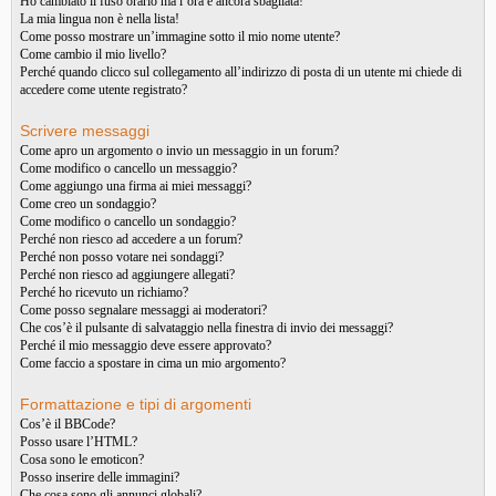
Ho cambiato il fuso orario ma l’ora è ancora sbagliata!
La mia lingua non è nella lista!
Come posso mostrare un’immagine sotto il mio nome utente?
Come cambio il mio livello?
Perché quando clicco sul collegamento all’indirizzo di posta di un utente mi chiede di
accedere come utente registrato?
Scrivere messaggi
Come apro un argomento o invio un messaggio in un forum?
Come modifico o cancello un messaggio?
Come aggiungo una firma ai miei messaggi?
Come creo un sondaggio?
Come modifico o cancello un sondaggio?
Perché non riesco ad accedere a un forum?
Perché non posso votare nei sondaggi?
Perché non riesco ad aggiungere allegati?
Perché ho ricevuto un richiamo?
Come posso segnalare messaggi ai moderatori?
Che cos’è il pulsante di salvataggio nella finestra di invio dei messaggi?
Perché il mio messaggio deve essere approvato?
Come faccio a spostare in cima un mio argomento?
Formattazione e tipi di argomenti
Cos’è il BBCode?
Posso usare l’HTML?
Cosa sono le emoticon?
Posso inserire delle immagini?
Che cosa sono gli annunci globali?