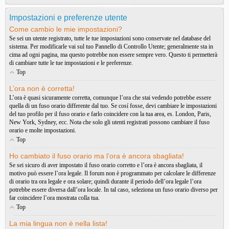
Impostazioni e preferenze utente
Come cambio le mie impostazioni?
Se sei un utente registrato, tutte le tue impostazioni sono conservate nel database del
sistema. Per modificarle vai sul tuo Pannello di Controllo Utente; generalmente sta in
cima ad ogni pagina, ma questo potrebbe non essere sempre vero. Questo ti permetterà
di cambiare tutte le tue impostazioni e le preferenze.
Top
L’ora non è corretta!
L’ora è quasi sicuramente corretta, comunque l’ora che stai vedendo potrebbe essere
quella di un fuso orario differente dal tuo. Se cosí fosse, devi cambiare le impostazioni
del tuo profilo per il fuso orario e farlo coincidere con la tua area, es. London, Paris,
New York, Sydney, ecc. Nota che solo gli utenti registrati possono cambiare il fuso
orario e molte impostazioni.
Top
Ho cambiato il fuso orario ma l’ora è ancora sbagliata!
Se sei sicuro di aver impostato il fuso orario corretto e l’ora è ancora sbagliata, il
motivo può essere l’ora legale. Il forum non è programmato per calcolare le differenze
di orario tra ora legale e ora solare; quindi durante il periodo dell’ora legale l’ora
potrebbe essere diversa dall’ora locale. In tal caso, seleziona un fuso orario diverso per
far coincidere l’ora mostrata colla tua.
Top
La mia lingua non è nella lista!