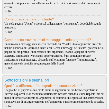
avanzata e sii piú specifico nella tua scelta dei termini da ricercare e dei forum in cui
cercare.
Top
Come posso cercare un utente?
Vai nella pagina “Utenti” e clicca sul collegamento “trova utente”, dopodiché segui le
istruzioni.
Top
Come posso trovare i miei messaggi e i miei argomenti?
Puoi trovare i messaggi da te inseriti cliccando su “Mostra i tuoi argomenti” presente
nel tuo Pannello di Controllo Utente, e su “Cerca i messaggi dell’utente” presente nella
pagina del tuo profilo. Puoi cercare i tuoi argomenti, usando la pagina di ricerca
avanzata, compilando i vari campi opportunamente. Puoi comunque trovare
rapidamente i tuoi messaggi, cliccando sull’omonima funzione “I tuoi messaggi”,
generalmente disponibile in ogni pagina della Board.
Top
Sottoscrizioni e segnalibri
Qual è la differenza fra segnalibri e sottoscrizione?
I segnalibri di phpBB3 sono molto simili ai segnalibri del tuo browser (preferiti in
Internet Explorer). Non vieni necessariamente avvisato quando c’è una risposta, ma hai
modo di tornare facilmente all’argomento; al contrario, in seguito ad una sottoscrizione
sarai avvisato di un aggiornamento nell’argomento o nel forum col metodo da te scelto.
Top