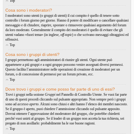
Top
Cosa sono i moderatori?
I moderatori sono utenti (o gruppi di utenti) il cui compito è quello di tenere sotto
controllo i forum giorno per giorno. Hanno il potere di modificare o cancellare qualsiasi
messaggio e di chiudere, riaprire, spostare o rimuovere qualsiasi argomento del forum
da loro moderato. Generalmente il compito dei moderatori è quello di evitare che gli
utenti vadano «fuori tema» (in inglese,
off-topic
) o che scrivano messaggi oltraggiosi ed
offensivi.
Top
Cosa sono i gruppi di utenti?
I gruppi permettono agli amministratori di riunire gli utenti. Ogni utente può
appartenere a piú gruppi e a ogni gruppo possono venire assegnati diversi permessi.
Questo facilita l’amministratore nelle operazioni di creazione di moderatori per un
forum, o di concessione di permessi per un forum privato, ecc.
Top
Dove trovo i gruppi e come posso far parte di uno di essi?
Trovi i gruppi nella sezione
Gruppi
nel Pannello di Controllo Utente. Se vuoi far parte
di uno di questi procedi cliccando sul pulsante appropriato. Non sempre però i gruppi
sono ad
accesso aperto
. Alcuni sono chiusi e altri hanno l’elenco dei membri nascosto.
Se il gruppo è aperto, puoi chiedere l’ammissione cliccando sul pulsante apposito.
Dovrai ottenere l’approvazione del moderatore del gruppo, che potrebbe chiederti
perché vuoi unirti al gruppo. Se il leader di un gruppo non accetta la tua richiesta, sei
pregato di non assillarlo: probabilmente ha le sue buone ragioni.
Top