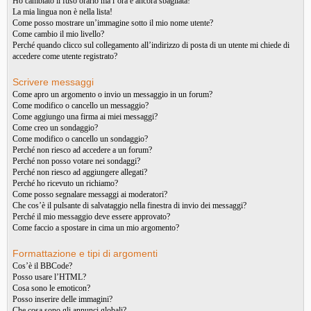
Ho cambiato il fuso orario ma l’ora è ancora sbagliata!
La mia lingua non è nella lista!
Come posso mostrare un’immagine sotto il mio nome utente?
Come cambio il mio livello?
Perché quando clicco sul collegamento all’indirizzo di posta di un utente mi chiede di
accedere come utente registrato?
Scrivere messaggi
Come apro un argomento o invio un messaggio in un forum?
Come modifico o cancello un messaggio?
Come aggiungo una firma ai miei messaggi?
Come creo un sondaggio?
Come modifico o cancello un sondaggio?
Perché non riesco ad accedere a un forum?
Perché non posso votare nei sondaggi?
Perché non riesco ad aggiungere allegati?
Perché ho ricevuto un richiamo?
Come posso segnalare messaggi ai moderatori?
Che cos’è il pulsante di salvataggio nella finestra di invio dei messaggi?
Perché il mio messaggio deve essere approvato?
Come faccio a spostare in cima un mio argomento?
Formattazione e tipi di argomenti
Cos’è il BBCode?
Posso usare l’HTML?
Cosa sono le emoticon?
Posso inserire delle immagini?
Che cosa sono gli annunci globali?