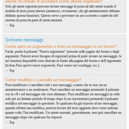
utente mi chiede di accedere come utente registrato?
Solo gli utenti registrati possono inviare messaggi di posta ad altri utenti usando il
modulo di invio posta interno (ammesso, ovviamente, che gli amministratori abbiano
abilitato questa funzione). Questo serve a prevenire un uso scorretto o malevolo del
sistema di posta da parte di utenti anonimi.
Top
Scrivere messaggi
Come apro un argomento o invio un messaggio in un forum?
Facile, premi il pulsante “Nuovo argomento” presente nelle pagine dei forum o degli
argomenti. Potresti avere bisogno di registrarti prima di poter inviare un messaggio: le
tue funzioni disponibili sono elencate in fondo alla pagina del forum o dell’argomento
(la lista
Puoi aprire nuovi argomenti
,
Puoi votare nei sondaggi
, ecc.).
Top
Come modifico o cancello un messaggio?
Puoi modificare o cancellare solo i tuoi messaggi, a meno che tu non sia un
amministratore o un moderatore. Puoi cancellare un messaggio premendo il pulsante
con la «X» nel messaggio che vuoi eliminare. Puoi modificare un messaggio (a volte
solo per un limitato periodo di tempo dopo il suo inserimento) premendo il pulsante
modifica
nel messaggio in questione. Se qualcuno ha già risposto al tuo messaggio,
quando effettui una modifica, potresti trovare del testo aggiunto dove viene indicato
quante volte l’hai modificato. Un utente normale, generalmente, non può cancellare un
messaggio dopo che qualcuno ha risposto.
Top