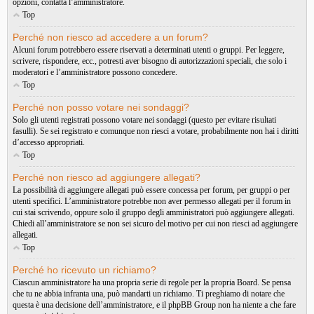
opzioni, contatta l’amministratore.
Top
Perché non riesco ad accedere a un forum?
Alcuni forum potrebbero essere riservati a determinati utenti o gruppi. Per leggere,
scrivere, rispondere, ecc., potresti aver bisogno di autorizzazioni speciali, che solo i
moderatori e l’amministratore possono concedere.
Top
Perché non posso votare nei sondaggi?
Solo gli utenti registrati possono votare nei sondaggi (questo per evitare risultati
fasulli). Se sei registrato e comunque non riesci a votare, probabilmente non hai i diritti
d’accesso appropriati.
Top
Perché non riesco ad aggiungere allegati?
La possibilità di aggiungere allegati può essere concessa per forum, per gruppi o per
utenti specifici. L’amministratore potrebbe non aver permesso allegati per il forum in
cui stai scrivendo, oppure solo il gruppo degli amministratori può aggiungere allegati.
Chiedi all’amministratore se non sei sicuro del motivo per cui non riesci ad aggiungere
allegati.
Top
Perché ho ricevuto un richiamo?
Ciascun amministratore ha una propria serie di regole per la propria Board. Se pensa
che tu ne abbia infranta una, può mandarti un richiamo. Ti preghiamo di notare che
questa è una decisione dell’amministratore, e il phpBB Group non ha niente a che fare