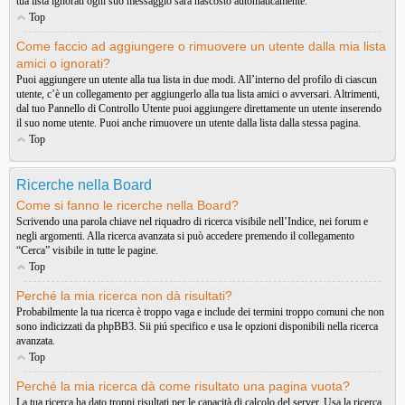
tua lista ignorati ogni suo messaggio sarà nascosto automaticamente.
Top
Come faccio ad aggiungere o rimuovere un utente dalla mia lista
amici o ignorati?
Puoi aggiungere un utente alla tua lista in due modi. All’interno del profilo di ciascun
utente, c’è un collegamento per aggiungerlo alla tua lista amici o avversari. Altrimenti,
dal tuo Pannello di Controllo Utente puoi aggiungere direttamente un utente inserendo
il suo nome utente. Puoi anche rimuovere un utente dalla lista dalla stessa pagina.
Top
Ricerche nella Board
Come si fanno le ricerche nella Board?
Scrivendo una parola chiave nel riquadro di ricerca visibile nell’Indice, nei forum e
negli argomenti. Alla ricerca avanzata si può accedere premendo il collegamento
“Cerca” visibile in tutte le pagine.
Top
Perché la mia ricerca non dà risultati?
Probabilmente la tua ricerca è troppo vaga e include dei termini troppo comuni che non
sono indicizzati da phpBB3. Sii piú specifico e usa le opzioni disponibili nella ricerca
avanzata.
Top
Perché la mia ricerca dà come risultato una pagina vuota?
La tua ricerca ha dato troppi risultati per le capacità di calcolo del server. Usa la ricerca