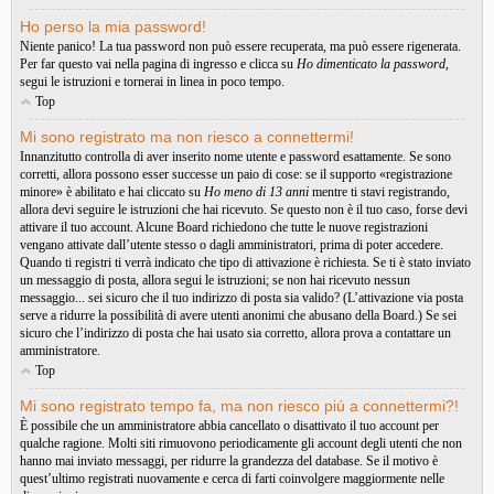
Ho perso la mia password!
Niente panico! La tua password non può essere recuperata, ma può essere rigenerata.
Per far questo vai nella pagina di ingresso e clicca su
Ho dimenticato la password
,
segui le istruzioni e tornerai in linea in poco tempo.
Top
Mi sono registrato ma non riesco a connettermi!
Innanzitutto controlla di aver inserito nome utente e password esattamente. Se sono
corretti, allora possono esser successe un paio di cose: se il supporto «registrazione
minore» è abilitato e hai cliccato su
Ho meno di 13 anni
mentre ti stavi registrando,
allora devi seguire le istruzioni che hai ricevuto. Se questo non è il tuo caso, forse devi
attivare il tuo account. Alcune Board richiedono che tutte le nuove registrazioni
vengano attivate dall’utente stesso o dagli amministratori, prima di poter accedere.
Quando ti registri ti verrà indicato che tipo di attivazione è richiesta. Se ti è stato inviato
un messaggio di posta, allora segui le istruzioni; se non hai ricevuto nessun
messaggio... sei sicuro che il tuo indirizzo di posta sia valido? (L’attivazione via posta
serve a ridurre la possibilità di avere utenti anonimi che abusano della Board.) Se sei
sicuro che l’indirizzo di posta che hai usato sia corretto, allora prova a contattare un
amministratore.
Top
Mi sono registrato tempo fa, ma non riesco piú a connettermi?!
È possibile che un amministratore abbia cancellato o disattivato il tuo account per
qualche ragione. Molti siti rimuovono periodicamente gli account degli utenti che non
hanno mai inviato messaggi, per ridurre la grandezza del database. Se il motivo è
quest’ultimo registrati nuovamente e cerca di farti coinvolgere maggiormente nelle