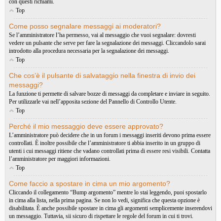
con questi richiami.
Top
Come posso segnalare messaggi ai moderatori?
Se l’amministratore l’ha permesso, vai al messaggio che vuoi segnalare: dovresti
vedere un pulsante che serve per fare la segnalazione dei messaggi. Cliccandolo sarai
introdotto alla procedura necessaria per la segnalazione dei messaggi.
Top
Che cos’è il pulsante di salvataggio nella finestra di invio dei
messaggi?
La funzione ti permette di salvare bozze di messaggi da completare e inviare in seguito.
Per utilizzarle vai nell’apposita sezione del Pannello di Controllo Utente.
Top
Perché il mio messaggio deve essere approvato?
L’amministratore può decidere che in un forum i messaggi inseriti devono prima essere
controllati. È inoltre possibile che l’amministratore ti abbia inserito in un gruppo di
utenti i cui messaggi ritiene che vadano controllati prima di essere resi visibili. Contatta
l’amministratore per maggiori informazioni.
Top
Come faccio a spostare in cima un mio argomento?
Cliccando il collegamento “Bump argomento” mentre lo stai leggendo, puoi spostarlo
in cima alla lista, nella prima pagina. Se non lo vedi, significa che questa opzione è
disabilitata. È anche possibile spostare in cima gli argomenti semplicemente inserendovi
un messaggio. Tuttavia, sii sicuro di rispettare le regole del forum in cui ti trovi.