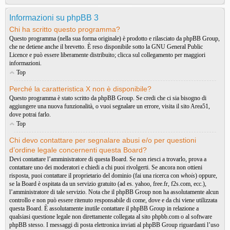
Informazioni su phpBB 3
Chi ha scritto questo programma?
Questo programma (nella sua forma originale) è prodotto e rilasciato da
phpBB Group
,
che ne detiene anche il brevetto. È reso disponibile sotto la GNU General Public
Licence e può essere liberamente distribuito; clicca sul collegamento per maggiori
informazioni.
Top
Perché la caratteristica X non è disponibile?
Questo programma è stato scritto da phpBB Group. Se credi che ci sia bisogno di
aggiungere una nuova funzionalità, o vuoi segnalare un errore, visita il sito
Area51
,
dove potrai farlo.
Top
Chi devo contattare per segnalare abusi e/o per questioni
d’ordine legale concernenti questa Board?
Devi contattare l’amministratore di questa Board. Se non riesci a trovarlo, prova a
contattare uno dei moderatori e chiedi a chi puoi rivolgerti. Se ancora non ottieni
risposta, puoi contattare il proprietario del dominio (fai una ricerca con
whois
) oppure,
se la Board è ospitata da un servizio gratuito (ad es. yahoo, free.fr, f2s.com, ecc.),
l’amministratore di tale servizio. Nota che il phpBB Group non ha assolutamente alcun
controllo e non può essere ritenuto responsabile di come, dove e da chi viene utilizzata
questa Board. È assolutamente inutile contattare il phpBB Group in relazione a
qualsiasi questione legale non direttamente collegata al sito phpbb.com o al software
phpBB stesso. I messaggi di posta elettronica inviati al phpBB Group riguardanti l’uso