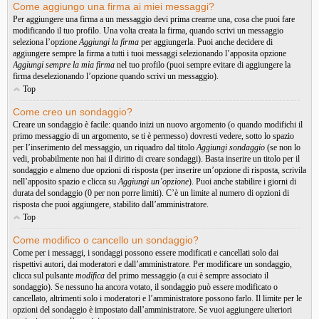
Come aggiungo una firma ai miei messaggi?
Per aggiungere una firma a un messaggio devi prima crearne una, cosa che puoi fare
modificando il tuo profilo. Una volta creata la firma, quando scrivi un messaggio
seleziona l’opzione
Aggiungi la firma
per aggiungerla. Puoi anche decidere di
aggiungere sempre la firma a tutti i tuoi messaggi selezionando l’apposita opzione
Aggiungi sempre la mia firma
nel tuo profilo (puoi sempre evitare di aggiungere la
firma deselezionando l’opzione quando scrivi un messaggio).
Top
Come creo un sondaggio?
Creare un sondaggio è facile: quando inizi un nuovo argomento (o quando modifichi il
primo messaggio di un argomento, se ti è permesso) dovresti vedere, sotto lo spazio
per l’inserimento del messaggio, un riquadro dal titolo
Aggiungi sondaggio
(se non lo
vedi, probabilmente non hai il diritto di creare sondaggi). Basta inserire un titolo per il
sondaggio e almeno due opzioni di risposta (per inserire un’opzione di risposta, scrivila
nell’apposito spazio e clicca su
Aggiungi un’opzione
). Puoi anche stabilire i giorni di
durata del sondaggio (0 per non porre limiti). C’è un limite al numero di opzioni di
risposta che puoi aggiungere, stabilito dall’amministratore.
Top
Come modifico o cancello un sondaggio?
Come per i messaggi, i sondaggi possono essere modificati e cancellati solo dai
rispettivi autori, dai moderatori e dall’amministratore. Per modificare un sondaggio,
clicca sul pulsante
modifica
del primo messaggio (a cui è sempre associato il
sondaggio). Se nessuno ha ancora votato, il sondaggio può essere modificato o
cancellato, altrimenti solo i moderatori e l’amministratore possono farlo. Il limite per le
opzioni del sondaggio è impostato dall’amministratore. Se vuoi aggiungere ulteriori