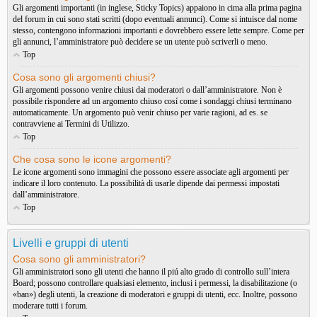
Gli argomenti importanti (in inglese, Sticky Topics) appaiono in cima alla prima pagina
del forum in cui sono stati scritti (dopo eventuali annunci). Come si intuisce dal nome
stesso, contengono informazioni importanti e dovrebbero essere lette sempre. Come per
gli annunci, l’amministratore può decidere se un utente può scriverli o meno.
Top
Cosa sono gli argomenti chiusi?
Gli argomenti possono venire chiusi dai moderatori o dall’amministratore. Non è
possibile rispondere ad un argomento chiuso cosí come i sondaggi chiusi terminano
automaticamente. Un argomento può venir chiuso per varie ragioni, ad es. se
contravviene ai Termini di Utilizzo.
Top
Che cosa sono le icone argomenti?
Le icone argomenti sono immagini che possono essere associate agli argomenti per
indicare il loro contenuto. La possibilità di usarle dipende dai permessi impostati
dall’amministratore.
Top
Livelli e gruppi di utenti
Cosa sono gli amministratori?
Gli amministratori sono gli utenti che hanno il piú alto grado di controllo sull’intera
Board; possono controllare qualsiasi elemento, inclusi i permessi, la disabilitazione (o
«ban») degli utenti, la creazione di moderatori e gruppi di utenti, ecc. Inoltre, possono
moderare tutti i forum.