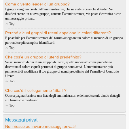
Come divento leader di un gruppo?
I gruppi vengono creati dall’amministratore, che ne stabilisce anche il leader. Se
desideri creare un nuovo gruppo, contatta l’amministratore, via posta elettronica o con
un messaggio privato.
Top
Perché alcuni gruppi di utenti appaiono in colori differenti?
È possibile per l’amministratore del forum assegnare un colore ai membri di un gruppo
per rendere piú semplice identificarli.
Top
Che cos’è un gruppo di utenti predefinito?
Se sei membro di piú di un gruppo di utenti, quello impostato come predefinito
determina il colore e quali permessi di gruppo sono attivi. L’amministratore può
permetterti di modificare il tuo gruppo di utenti predefinito dal Pannello di Controllo
Utente.
Top
Che cos’è il collegamento “Staff”?
Questa pagina fornisce una lista degli amministratori e dei moderatori, dando dettagli
sui forum che moderano.
Top
Messaggi privati
Non riesco ad inviare messaggi privati!