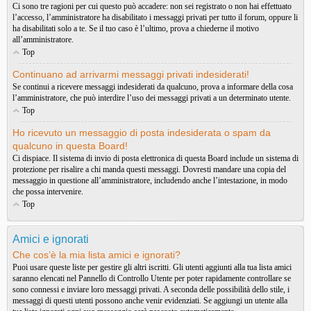
Ci sono tre ragioni per cui questo può accadere: non sei registrato o non hai effettuato
l’accesso, l’amministratore ha disabilitato i messaggi privati per tutto il forum, oppure li
ha disabilitati solo a te. Se il tuo caso è l’ultimo, prova a chiederne il motivo
all’amministratore.
Top
Continuano ad arrivarmi messaggi privati indesiderati!
Se continui a ricevere messaggi indesiderati da qualcuno, prova a informare della cosa
l’amministratore, che può interdire l’uso dei messaggi privati a un determinato utente.
Top
Ho ricevuto un messaggio di posta indesiderata o spam da
qualcuno in questa Board!
Ci dispiace. Il sistema di invio di posta elettronica di questa Board include un sistema di
protezione per risalire a chi manda questi messaggi. Dovresti mandare una copia del
messaggio in questione all’amministratore, includendo anche l’intestazione, in modo
che possa intervenire.
Top
Amici e ignorati
Che cos’è la mia lista amici e ignorati?
Puoi usare queste liste per gestire gli altri iscritti. Gli utenti aggiunti alla tua lista amici
saranno elencati nel Pannello di Controllo Utente per poter rapidamente controllare se
sono connessi e inviare loro messaggi privati. A seconda delle possibilità dello stile, i
messaggi di questi utenti possono anche venir evidenziati. Se aggiungi un utente alla