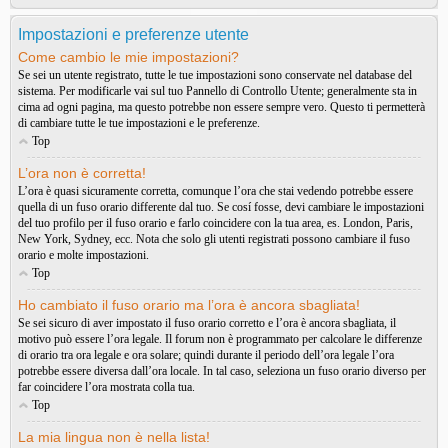
Impostazioni e preferenze utente
Come cambio le mie impostazioni?
Se sei un utente registrato, tutte le tue impostazioni sono conservate nel database del
sistema. Per modificarle vai sul tuo Pannello di Controllo Utente; generalmente sta in
cima ad ogni pagina, ma questo potrebbe non essere sempre vero. Questo ti permetterà
di cambiare tutte le tue impostazioni e le preferenze.
Top
L’ora non è corretta!
L’ora è quasi sicuramente corretta, comunque l’ora che stai vedendo potrebbe essere
quella di un fuso orario differente dal tuo. Se cosí fosse, devi cambiare le impostazioni
del tuo profilo per il fuso orario e farlo coincidere con la tua area, es. London, Paris,
New York, Sydney, ecc. Nota che solo gli utenti registrati possono cambiare il fuso
orario e molte impostazioni.
Top
Ho cambiato il fuso orario ma l’ora è ancora sbagliata!
Se sei sicuro di aver impostato il fuso orario corretto e l’ora è ancora sbagliata, il
motivo può essere l’ora legale. Il forum non è programmato per calcolare le differenze
di orario tra ora legale e ora solare; quindi durante il periodo dell’ora legale l’ora
potrebbe essere diversa dall’ora locale. In tal caso, seleziona un fuso orario diverso per
far coincidere l’ora mostrata colla tua.
Top
La mia lingua non è nella lista!