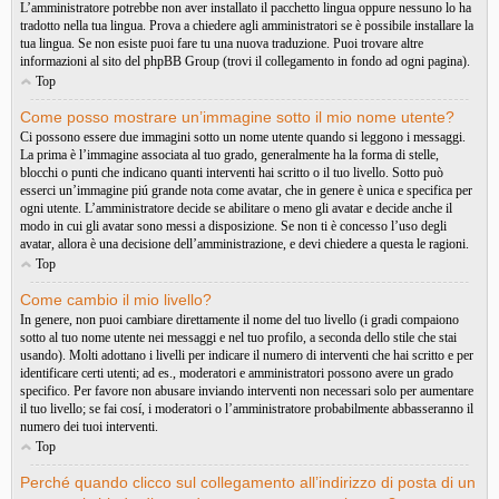
L’amministratore potrebbe non aver installato il pacchetto lingua oppure nessuno lo ha
tradotto nella tua lingua. Prova a chiedere agli amministratori se è possibile installare la
tua lingua. Se non esiste puoi fare tu una nuova traduzione. Puoi trovare altre
informazioni al sito del phpBB Group (trovi il collegamento in fondo ad ogni pagina).
Top
Come posso mostrare un’immagine sotto il mio nome utente?
Ci possono essere due immagini sotto un nome utente quando si leggono i messaggi.
La prima è l’immagine associata al tuo grado, generalmente ha la forma di stelle,
blocchi o punti che indicano quanti interventi hai scritto o il tuo livello. Sotto può
esserci un’immagine piú grande nota come avatar, che in genere è unica e specifica per
ogni utente. L’amministratore decide se abilitare o meno gli avatar e decide anche il
modo in cui gli avatar sono messi a disposizione. Se non ti è concesso l’uso degli
avatar, allora è una decisione dell’amministrazione, e devi chiedere a questa le ragioni.
Top
Come cambio il mio livello?
In genere, non puoi cambiare direttamente il nome del tuo livello (i gradi compaiono
sotto al tuo nome utente nei messaggi e nel tuo profilo, a seconda dello stile che stai
usando). Molti adottano i livelli per indicare il numero di interventi che hai scritto e per
identificare certi utenti; ad es., moderatori e amministratori possono avere un grado
specifico. Per favore non abusare inviando interventi non necessari solo per aumentare
il tuo livello; se fai cosí, i moderatori o l’amministratore probabilmente abbasseranno il
numero dei tuoi interventi.
Top
Perché quando clicco sul collegamento all’indirizzo di posta di un