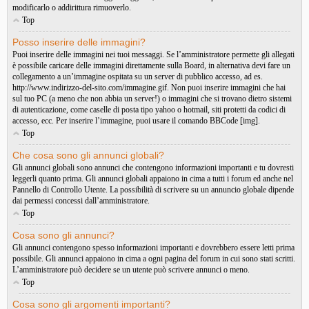
modificarlo o addirittura rimuoverlo.
Top
Posso inserire delle immagini?
Puoi inserire delle immagini nei tuoi messaggi. Se l’amministratore permette gli allegati
è possibile caricare delle immagini direttamente sulla Board, in alternativa devi fare un
collegamento a un’immagine ospitata su un server di pubblico accesso, ad es.
http://www.indirizzo-del-sito.com/immagine.gif. Non puoi inserire immagini che hai
sul tuo PC (a meno che non abbia un server!) o immagini che si trovano dietro sistemi
di autenticazione, come caselle di posta tipo yahoo o hotmail, siti protetti da codici di
accesso, ecc. Per inserire l’immagine, puoi usare il comando BBCode [img].
Top
Che cosa sono gli annunci globali?
Gli annunci globali sono annunci che contengono informazioni importanti e tu dovresti
leggerli quanto prima. Gli annunci globali appaiono in cima a tutti i forum ed anche nel
Pannello di Controllo Utente. La possibilità di scrivere su un annuncio globale dipende
dai permessi concessi dall’amministratore.
Top
Cosa sono gli annunci?
Gli annunci contengono spesso informazioni importanti e dovrebbero essere letti prima
possibile. Gli annunci appaiono in cima a ogni pagina del forum in cui sono stati scritti.
L’amministratore può decidere se un utente può scrivere annunci o meno.
Top
Cosa sono gli argomenti importanti?