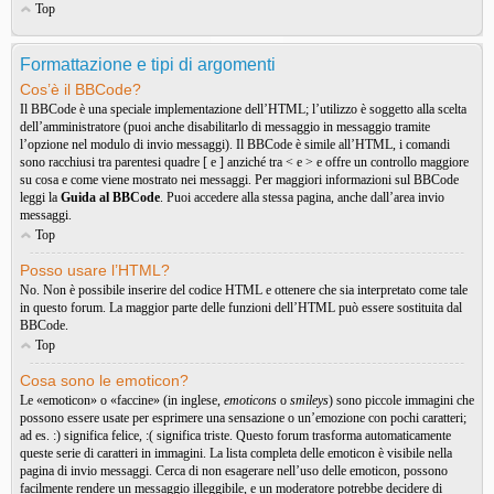
Top
Formattazione e tipi di argomenti
Cos’è il BBCode?
Il BBCode è una speciale implementazione dell’HTML; l’utilizzo è soggetto alla scelta
dell’amministratore (puoi anche disabilitarlo di messaggio in messaggio tramite
l’opzione nel modulo di invio messaggi). Il BBCode è simile all’HTML, i comandi
sono racchiusi tra parentesi quadre [ e ] anziché tra < e > e offre un controllo maggiore
su cosa e come viene mostrato nei messaggi. Per maggiori informazioni sul BBCode
leggi la
Guida al BBCode
. Puoi accedere alla stessa pagina, anche dall’area invio
messaggi.
Top
Posso usare l’HTML?
No. Non è possibile inserire del codice HTML e ottenere che sia interpretato come tale
in questo forum. La maggior parte delle funzioni dell’HTML può essere sostituita dal
BBCode.
Top
Cosa sono le emoticon?
Le «emoticon» o «faccine» (in inglese,
emoticons
o
smileys
) sono piccole immagini che
possono essere usate per esprimere una sensazione o un’emozione con pochi caratteri;
ad es. :) significa felice, :( significa triste. Questo forum trasforma automaticamente
queste serie di caratteri in immagini. La lista completa delle emoticon è visibile nella
pagina di invio messaggi. Cerca di non esagerare nell’uso delle emoticon, possono
facilmente rendere un messaggio illeggibile, e un moderatore potrebbe decidere di