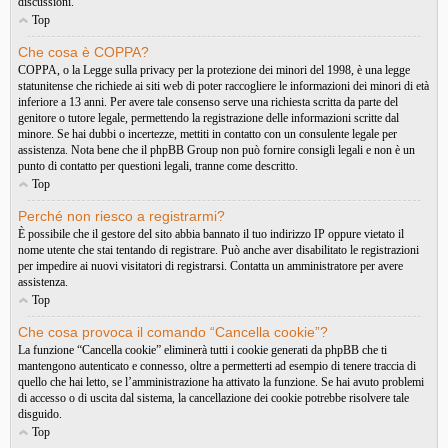
discussioni.
Top
Che cosa è COPPA?
COPPA, o la Legge sulla privacy per la protezione dei minori del 1998, è una legge
statunitense che richiede ai siti web di poter raccogliere le informazioni dei minori di età
inferiore a 13 anni. Per avere tale consenso serve una richiesta scritta da parte del
genitore o tutore legale, permettendo la registrazione delle informazioni scritte dal
minore. Se hai dubbi o incertezze, mettiti in contatto con un consulente legale per
assistenza. Nota bene che il phpBB Group non può fornire consigli legali e non è un
punto di contatto per questioni legali, tranne come descritto.
Top
Perché non riesco a registrarmi?
È possibile che il gestore del sito abbia bannato il tuo indirizzo IP oppure vietato il
nome utente che stai tentando di registrare. Può anche aver disabilitato le registrazioni
per impedire ai nuovi visitatori di registrarsi. Contatta un amministratore per avere
assistenza.
Top
Che cosa provoca il comando “Cancella cookie”?
La funzione “Cancella cookie” eliminerà tutti i cookie generati da phpBB che ti
mantengono autenticato e connesso, oltre a permetterti ad esempio di tenere traccia di
quello che hai letto, se l’amministrazione ha attivato la funzione. Se hai avuto problemi
di accesso o di uscita dal sistema, la cancellazione dei cookie potrebbe risolvere tale
disguido.
Top