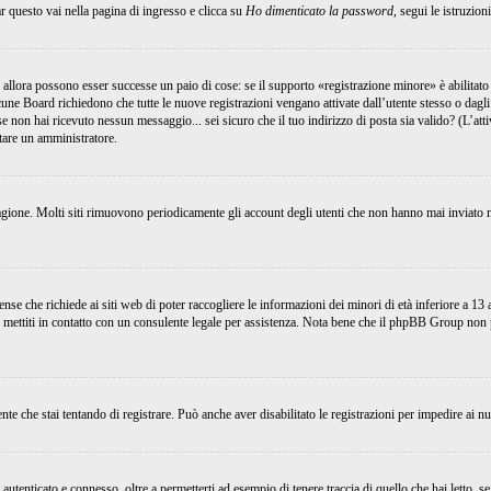
 questo vai nella pagina di ingresso e clicca su
Ho dimenticato la password
, segui le istruzion
 allora possono esser successe un paio di cose: se il supporto «registrazione minore» è abilitato 
lcune Board richiedono che tutte le nuove registrazioni vengano attivate dall’utente stesso o dagli
; se non hai ricevuto nessun messaggio... sei sicuro che il tuo indirizzo di posta sia valido? (L’at
ttare un amministratore.
ragione. Molti siti rimuovono periodicamente gli account degli utenti che non hanno mai inviato m
e che richiede ai siti web di poter raccogliere le informazioni dei minori di età inferiore a 13 an
, mettiti in contatto con un consulente legale per assistenza. Nota bene che il phpBB Group non p
nte che stai tentando di registrare. Può anche aver disabilitato le registrazioni per impedire ai nu
tenticato e connesso, oltre a permetterti ad esempio di tenere traccia di quello che hai letto, se