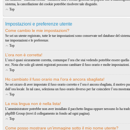
sistema, la cancellazione dei cookie potrebbe risolvere tale disguido.
Top
Impostazioni e preferenze utente
Come cambio le mie impostazioni?
Se sei un utente registrato, tutte le tue impostazioni sono conservate nel database del sist
tue impostazioni e le preferenze.
Top
L’ora non è corretta!
L’ora è quasi sicuramente corretta, comunque l’ora che stai vedendo potrebbe essere quella di
ecc. Nota che solo gli utenti registrati possono cambiare il fuso orario e molte impostazioni.
Top
Ho cambiato il fuso orario ma l’ora è ancora sbagliata!
Se sei sicuro di aver impostato il fuso orario corretto e l’ora è ancora sbagliata, il motivo p
dall’ora locale. In tal caso, seleziona un fuso orario diverso per far coincidere l’ora mostrata
Top
La mia lingua non è nella lista!
L’amministratore potrebbe non aver installato il pacchetto lingua oppure nessuno lo ha tradott
phpBB Group (trovi il collegamento in fondo ad ogni pagina).
Top
Come posso mostrare un’immagine sotto il mio nome utente?