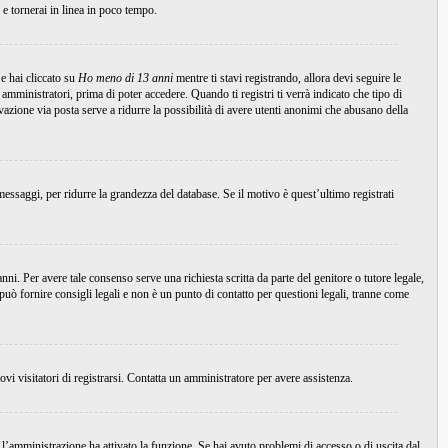
i e tornerai in linea in poco tempo.
e hai cliccato su
Ho meno di 13 anni
mentre ti stavi registrando, allora devi seguire le
 amministratori, prima di poter accedere. Quando ti registri ti verrà indicato che tipo di
tivazione via posta serve a ridurre la possibilità di avere utenti anonimi che abusano della
essaggi, per ridurre la grandezza del database. Se il motivo è quest’ultimo registrati
ni. Per avere tale consenso serve una richiesta scritta da parte del genitore o tutore legale,
uò fornire consigli legali e non è un punto di contatto per questioni legali, tranne come
ovi visitatori di registrarsi. Contatta un amministratore per avere assistenza.
 l’amministrazione ha attivato la funzione. Se hai avuto problemi di accesso o di uscita dal