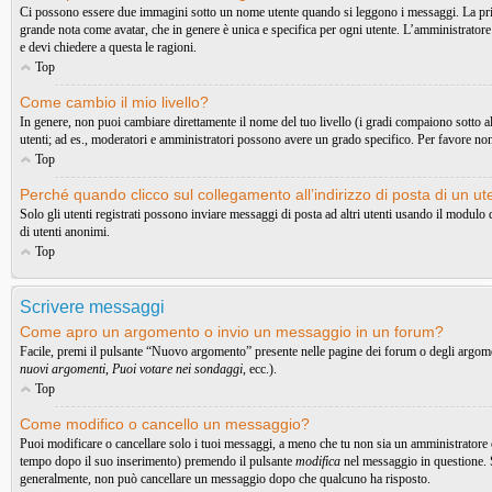
Ci possono essere due immagini sotto un nome utente quando si leggono i messaggi. La prima è
grande nota come avatar, che in genere è unica e specifica per ogni utente. L’amministratore 
e devi chiedere a questa le ragioni.
Top
Come cambio il mio livello?
In genere, non puoi cambiare direttamente il nome del tuo livello (i gradi compaiono sotto al t
utenti; ad es., moderatori e amministratori possono avere un grado specifico. Per favore non
Top
Perché quando clicco sul collegamento all’indirizzo di posta di un u
Solo gli utenti registrati possono inviare messaggi di posta ad altri utenti usando il modul
di utenti anonimi.
Top
Scrivere messaggi
Come apro un argomento o invio un messaggio in un forum?
Facile, premi il pulsante “Nuovo argomento” presente nelle pagine dei forum o degli argoment
nuovi argomenti
,
Puoi votare nei sondaggi
, ecc.).
Top
Come modifico o cancello un messaggio?
Puoi modificare o cancellare solo i tuoi messaggi, a meno che tu non sia un amministratore
tempo dopo il suo inserimento) premendo il pulsante
modifica
nel messaggio in questione. S
generalmente, non può cancellare un messaggio dopo che qualcuno ha risposto.