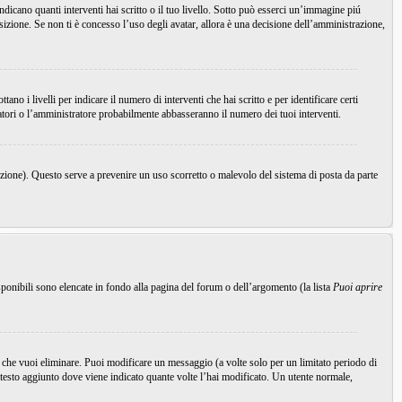
icano quanti interventi hai scritto o il tuo livello. Sotto può esserci un’immagine piú
sizione. Se non ti è concesso l’uso degli avatar, allora è una decisione dell’amministrazione,
o i livelli per indicare il numero di interventi che hai scritto e per identificare certi
ratori o l’amministratore probabilmente abbasseranno il numero dei tuoi interventi.
nzione). Questo serve a prevenire un uso scorretto o malevolo del sistema di posta da parte
ponibili sono elencate in fondo alla pagina del forum o dell’argomento (la lista
Puoi aprire
che vuoi eliminare. Puoi modificare un messaggio (a volte solo per un limitato periodo di
testo aggiunto dove viene indicato quante volte l’hai modificato. Un utente normale,