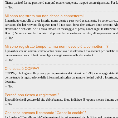
Niente panico! La tua password non può essere recuperata, ma può essere rigenerata. Per far
Top
Mi sono registrato ma non riesco a connettermi!
Innanzitutto controlla di aver inserito nome utente e password esattamente. Se sono corretti,
istruzioni che hai ricevuto. Se questo non è il tuo caso, forse devi attivare il tuo account. A
attivazione è richiesta. Se ti è stato inviato un messaggio di posta, allora segui le istruzioni
Board.) Se sei sicuro che l’indirizzo di posta che hai usato sia corretto, allora prova a conta
Top
Mi sono registrato tempo fa, ma non riesco piú a connettermi?!
È possibile che un amministratore abbia cancellato o disattivato il tuo account per qualche 
nuovamente e cerca di farti coinvolgere maggiormente nelle discussioni.
Top
Che cosa è COPPA?
COPPA, o la Legge sulla privacy per la protezione dei minori del 1998, è una legge statunitens
permettendo la registrazione delle informazioni scritte dal minore. Se hai dubbi o incertezze
descritto.
Top
Perché non riesco a registrarmi?
È possibile che il gestore del sito abbia bannato il tuo indirizzo IP oppure vietato il nome ute
Top
Che cosa provoca il comando “Cancella cookie”?
La funzione “Cancella cookie” eliminerà tutti i cookie generati da phpBB che ti mantengono au