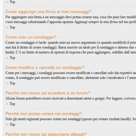
Top
Come aggiungo una firma ai miei messaggi?
Per aggiungere una firma a un messaggio devi prima crearne una, cosa che puoi fare modific
i tuoi messaggi selezionando l’apposita opzione
Aggiungi sempre la mia firma
nel tuo prof
Top
Come creo un sondaggio?
Creare un sondaggio è facile: quando inizi un nuovo argomento (o quando modifichi il primo
non hai il diritto di creare sondaggi). Basta inserire un titolo per il sondaggio e almeno due 
limiti). C’è un limite al numero di opzioni di risposta che puoi aggiungere, stabilito dall’am
Top
Come modifico o cancello un sondaggio?
Come per i messaggi, i sondaggi possono essere modificati e cancellati solo dai rispettivi a
votato, il sondaggio può essere modificato o cancellato, altrimenti solo i moderatori e l’amm
Top
Perché non riesco ad accedere a un forum?
Alcuni forum potrebbero essere riservati a determinati utenti o gruppi. Per leggere, scrivere
Top
Perché non posso votare nei sondaggi?
Solo gli utenti registrati possono votare nei sondaggi (questo per evitare risultati fasulli). 
Top
Perché non riesco ad aggiungere allegati?