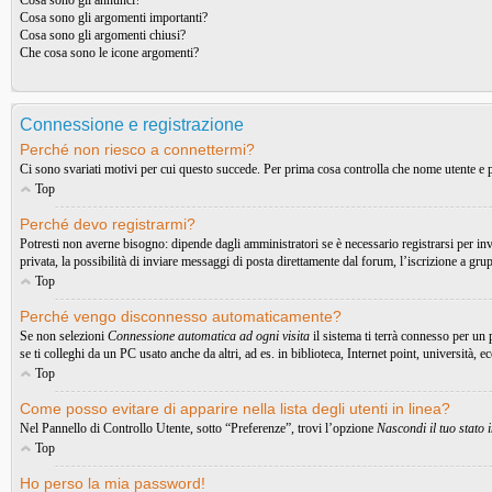
Cosa sono gli annunci?
Cosa sono gli argomenti importanti?
Cosa sono gli argomenti chiusi?
Che cosa sono le icone argomenti?
Connessione e registrazione
Perché non riesco a connettermi?
Ci sono svariati motivi per cui questo succede. Per prima cosa controlla che nome utente e pa
Top
Perché devo registrarmi?
Potresti non averne bisogno: dipende dagli amministratori se è necessario registrarsi per in
privata, la possibilità di inviare messaggi di posta direttamente dal forum, l’iscrizione a gru
Top
Perché vengo disconnesso automaticamente?
Se non selezioni
Connessione automatica ad ogni visita
il sistema ti terrà connesso per un
se ti colleghi da un PC usato anche da altri, ad es. in biblioteca, Internet point, università, 
Top
Come posso evitare di apparire nella lista degli utenti in linea?
Nel Pannello di Controllo Utente, sotto “Preferenze”, trovi l’opzione
Nascondi il tuo stato i
Top
Ho perso la mia password!