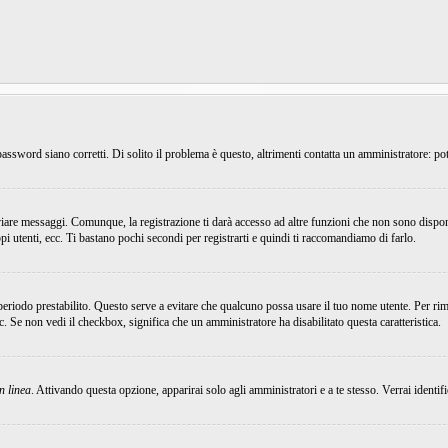
ssword siano corretti. Di solito il problema è questo, altrimenti contatta un amministratore: pot
viare messaggi. Comunque, la registrazione ti darà accesso ad altre funzioni che non sono dispon
ppi utenti, ecc. Ti bastano pochi secondi per registrarti e quindi ti raccomandiamo di farlo.
 periodo prestabilito. Questo serve a evitare che qualcuno possa usare il tuo nome utente. Per r
ecc. Se non vedi il checkbox, significa che un amministratore ha disabilitato questa caratteristica.
n linea
. Attivando questa opzione, apparirai solo agli amministratori e a te stesso. Verrai identi