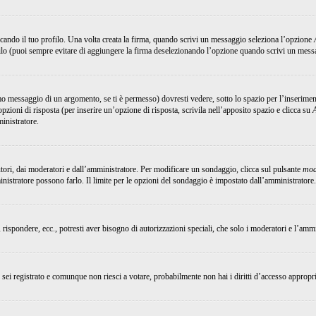
ando il tuo profilo. Una volta creata la firma, quando scrivi un messaggio seleziona l’opzione
ilo (puoi sempre evitare di aggiungere la firma deselezionando l’opzione quando scrivi un mess
 messaggio di un argomento, se ti è permesso) dovresti vedere, sotto lo spazio per l’inserimen
opzioni di risposta (per inserire un’opzione di risposta, scrivila nell’apposito spazio e clicca su
ministratore.
utori, dai moderatori e dall’amministratore. Per modificare un sondaggio, clicca sul pulsante
mod
inistratore possono farlo. Il limite per le opzioni del sondaggio è impostato dall’amministratore.
, rispondere, ecc., potresti aver bisogno di autorizzazioni speciali, che solo i moderatori e l’am
Se sei registrato e comunque non riesci a votare, probabilmente non hai i diritti d’accesso appropri