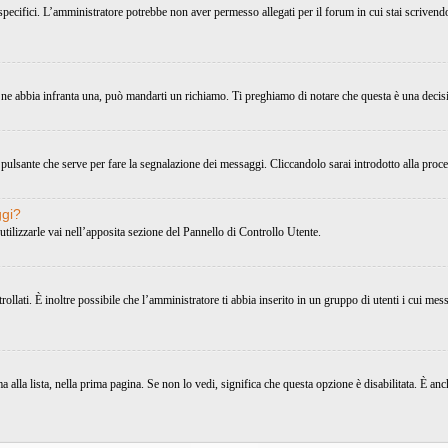
 specifici. L’amministratore potrebbe non aver permesso allegati per il forum in cui stai scriven
 ne abbia infranta una, può mandarti un richiamo. Ti preghiamo di notare che questa è una decis
pulsante che serve per fare la segnalazione dei messaggi. Cliccandolo sarai introdotto alla proc
ggi?
utilizzarle vai nell’apposita sezione del Pannello di Controllo Utente.
ati. È inoltre possibile che l’amministratore ti abbia inserito in un gruppo di utenti i cui messa
alla lista, nella prima pagina. Se non lo vedi, significa che questa opzione è disabilitata. È a