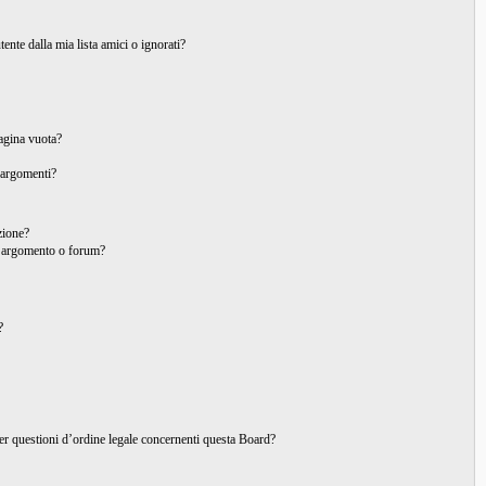
nte dalla mia lista amici o ignorati?
pagina vuota?
 argomenti?
izione?
o argomento o forum?
?
per questioni d’ordine legale concernenti questa Board?