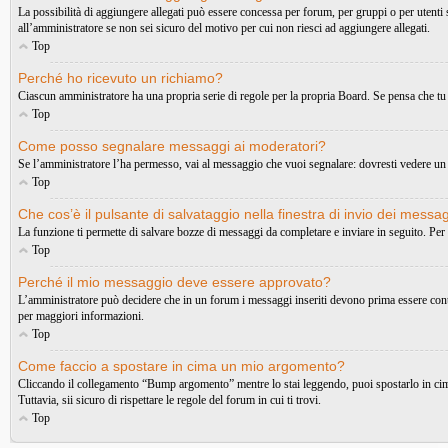
La possibilità di aggiungere allegati può essere concessa per forum, per gruppi o per utenti
all’amministratore se non sei sicuro del motivo per cui non riesci ad aggiungere allegati.
Top
Perché ho ricevuto un richiamo?
Ciascun amministratore ha una propria serie di regole per la propria Board. Se pensa che tu
Top
Come posso segnalare messaggi ai moderatori?
Se l’amministratore l’ha permesso, vai al messaggio che vuoi segnalare: dovresti vedere un 
Top
Che cos’è il pulsante di salvataggio nella finestra di invio dei messa
La funzione ti permette di salvare bozze di messaggi da completare e inviare in seguito. Per 
Top
Perché il mio messaggio deve essere approvato?
L’amministratore può decidere che in un forum i messaggi inseriti devono prima essere controll
per maggiori informazioni.
Top
Come faccio a spostare in cima un mio argomento?
Cliccando il collegamento “Bump argomento” mentre lo stai leggendo, puoi spostarlo in cima 
Tuttavia, sii sicuro di rispettare le regole del forum in cui ti trovi.
Top