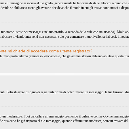
 l’immagine associata al tuo grado, generalmente ha la forma di stelle, blocchi o punti che ind
decide se abilitare o meno gli avatar e decide anche il modo in cui gli avatar sono messi a dispo
uo nome utente nei messaggi e nel tuo profilo, a seconda dello stile che stai usando). Molti adottan
 abusare inviando interventi non necessari solo per aumentare il tuo livello; se fai cosí, i mode
tente mi chiede di accedere come utente registrato?
o di invio posta interno (ammesso, ovviamente, che gli amministratori abbiano abilitato questa fu
i. Potresti avere bisogno di registrarti prima di poter inviare un messaggio: le tue funzioni dis
 o un moderatore. Puoi cancellare un messaggio premendo il pulsante con la «X» nel messaggio 
e qualcuno ha già risposto al tuo messaggio, quando effettui una modifica, potresti trovare del 