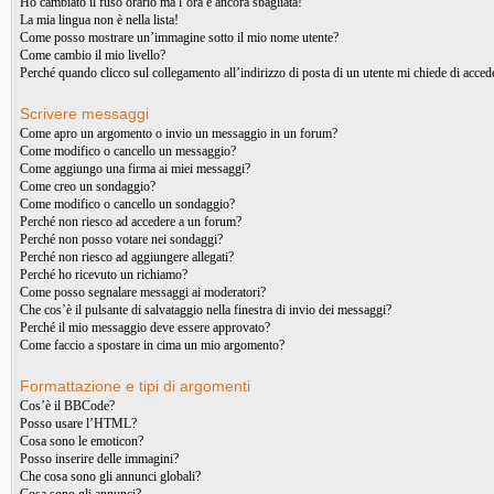
Ho cambiato il fuso orario ma l’ora è ancora sbagliata!
La mia lingua non è nella lista!
Come posso mostrare un’immagine sotto il mio nome utente?
Come cambio il mio livello?
Perché quando clicco sul collegamento all’indirizzo di posta di un utente mi chiede di acced
Scrivere messaggi
Come apro un argomento o invio un messaggio in un forum?
Come modifico o cancello un messaggio?
Come aggiungo una firma ai miei messaggi?
Come creo un sondaggio?
Come modifico o cancello un sondaggio?
Perché non riesco ad accedere a un forum?
Perché non posso votare nei sondaggi?
Perché non riesco ad aggiungere allegati?
Perché ho ricevuto un richiamo?
Come posso segnalare messaggi ai moderatori?
Che cos’è il pulsante di salvataggio nella finestra di invio dei messaggi?
Perché il mio messaggio deve essere approvato?
Come faccio a spostare in cima un mio argomento?
Formattazione e tipi di argomenti
Cos’è il BBCode?
Posso usare l’HTML?
Cosa sono le emoticon?
Posso inserire delle immagini?
Che cosa sono gli annunci globali?