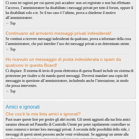
Ci sono tre ragioni per cui questo può accadere: non sei registrato o non hai effettuato
l’accesso, l’amministratore ha disabilitato i messaggi privati per tutto il forum, oppure li
ha disabilitati solo a te. Se il tuo caso è l’ultimo, prova a chiederne il motivo
all’amministratore.
Top
Continuano ad arrivarmi messaggi privati indesiderati!
Se continui a ricevere messaggi indesiderati da qualcuno, prova a informare della cosa
l’amministratore, che può interdire l’uso dei messaggi privati a un determinato utente.
Top
Ho ricevuto un messaggio di posta indesiderata o spam da
qualcuno in questa Board!
Ci dispiace. Il sistema di invio di posta elettronica di questa Board include un sistema di
protezione per risalire a chi manda questi messaggi. Dovresti mandare una copia del
messaggio in questione all’amministratore, includendo anche l’intestazione, in modo
che possa intervenire.
Top
Amici e ignorati
Che cos’è la mia lista amici e ignorati?
Puoi usare queste liste per gestire gli altri iscritti. Gli utenti aggiunti alla tua lista amici
saranno elencati nel Pannello di Controllo Utente per poter rapidamente controllare se
sono connessi e inviare loro messaggi privati. A seconda delle possibilità dello stile, i
messaggi di questi utenti possono anche venir evidenziati. Se aggiungi un utente alla