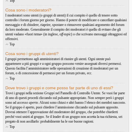
Top
Cosa sono i moderatori?
I moderatori sono utenti (o gruppi di utenti) il cui compito è quello di tenere sotto
controllo i forum giorno per giorno. Hanno il potere di modificare o cancellare qualsiasi
messaggio e di chiudere, riaprire, spostare o rimuovere qualsiasi argomento del forum
da loro moderato. Generalmente il compito dei moderatori è quello di evitare che gli
utenti vadano «fuori tema» (in inglese,
off-topic
) o che scrivano messaggi oltraggiosi ed
offensivi.
Top
Cosa sono i gruppi di utenti?
I gruppi permettono agli amministratori di riunire gli utenti. Ogni utente può
appartenere a piú gruppi e a ogni gruppo possono venire assegnati diversi permessi.
Questo facilita l’amministratore nelle operazioni di creazione di moderatori per un
forum, o di concessione di permessi per un forum privato, ecc.
Top
Dove trovo i gruppi e come posso far parte di uno di essi?
Trovi i gruppi nella sezione
Gruppi
nel Pannello di Controllo Utente. Se vuoi far parte
di uno di questi procedi cliccando sul pulsante appropriato. Non sempre però i gruppi
sono ad
accesso aperto
. Alcuni sono chiusi e altri hanno l’elenco dei membri nascosto.
Se il gruppo è aperto, puoi chiedere l’ammissione cliccando sul pulsante apposito.
Dovrai ottenere l’approvazione del moderatore del gruppo, che potrebbe chiederti
perché vuoi unirti al gruppo. Se il leader di un gruppo non accetta la tua richiesta, sei
pregato di non assillarlo: probabilmente ha le sue buone ragioni.
Top