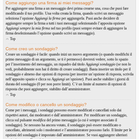
Come aggiungo una firma ai miei messaggi?
Per aggiungere una firma a un messaggio devi prima crearne una, cosa che puoi fare
modificando il tuo profilo. Una volta creata la firma, quando scrivi un messaggio
seleziona l’opzione
Aggiungi la firma
per aggiungerla. Puoi anche decidere di
aggiungere sempre la firma a tutti i tuoi messaggi selezionando l’apposita opzione
Aggiungi sempre la mia firma
nel tuo profilo (puoi sempre evitare di aggiungere la
firma deselezionando l’opzione quando scrivi un messaggio).
Top
Come creo un sondaggio?
Creare un sondaggio è facile: quando inizi un nuovo argomento (o quando modifichi il
primo messaggio di un argomento, se ti è permesso) dovresti vedere, sotto lo spazio
per l’inserimento del messaggio, un riquadro dal titolo
Aggiungi sondaggio
(se non lo
vedi, probabilmente non hai il diritto di creare sondaggi). Basta inserire un titolo per il
sondaggio e almeno due opzioni di risposta (per inserire un’opzione di risposta, scrivila
nell’apposito spazio e clicca su
Aggiungi un’opzione
). Puoi anche stabilire i giorni di
durata del sondaggio (0 per non porre limiti). C’è un limite al numero di opzioni di
risposta che puoi aggiungere, stabilito dall’amministratore.
Top
Come modifico o cancello un sondaggio?
Come per i messaggi, i sondaggi possono essere modificati e cancellati solo dai
rispettivi autori, dai moderatori e dall’amministratore. Per modificare un sondaggio,
clicca sul pulsante
modifica
del primo messaggio (a cui è sempre associato il
sondaggio). Se nessuno ha ancora votato, il sondaggio può essere modificato o
cancellato, altrimenti solo i moderatori e l’amministratore possono farlo. Il limite per le
opzioni del sondaggio è impostato dall’amministratore. Se vuoi aggiungere ulteriori