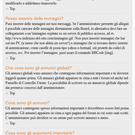
modificarlo o addirittura rimuoverlo.
Top
Posso inserire delle immagini?
Puoi inserire delle immagini nei tuoi messaggi. Se l’amministratore permette gli allegati
è possibile caricare delle immagini direttamente sulla Board, in alternativa devi fare un
collegamento a un’immagine ospitata su un server di pubblico accesso, ad es.
http://www.indirizzo-del-sito.com/immagine.gif. Non puoi inserire immagini che hai
sul tuo PC (a meno che non abbia un server!) o immagini che si trovano dietro sistemi
di autenticazione, come caselle di posta tipo yahoo o hotmail, siti protetti da codici di
accesso, ecc. Per inserire l’immagine, puoi usare il comando BBCode [img].
Top
Che cosa sono gli annunci globali?
Gli annunci globali sono annunci che contengono informazioni importanti e tu dovresti
leggerli quanto prima. Gli annunci globali appaiono in cima a tutti i forum ed anche nel
Pannello di Controllo Utente. La possibilità di scrivere su un annuncio globale dipende
dai permessi concessi dall’amministratore.
Top
Cosa sono gli annunci?
Gli annunci contengono spesso informazioni importanti e dovrebbero essere letti prima
possibile. Gli annunci appaiono in cima a ogni pagina del forum in cui sono stati scritti.
L’amministratore può decidere se un utente può scrivere annunci o meno.
Top
Cosa sono gli argomenti importanti?