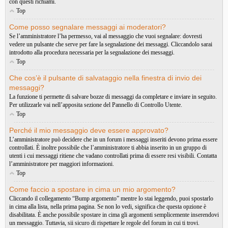
con questi richiami.
Top
Come posso segnalare messaggi ai moderatori?
Se l’amministratore l’ha permesso, vai al messaggio che vuoi segnalare: dovresti
vedere un pulsante che serve per fare la segnalazione dei messaggi. Cliccandolo sarai
introdotto alla procedura necessaria per la segnalazione dei messaggi.
Top
Che cos’è il pulsante di salvataggio nella finestra di invio dei
messaggi?
La funzione ti permette di salvare bozze di messaggi da completare e inviare in seguito.
Per utilizzarle vai nell’apposita sezione del Pannello di Controllo Utente.
Top
Perché il mio messaggio deve essere approvato?
L’amministratore può decidere che in un forum i messaggi inseriti devono prima essere
controllati. È inoltre possibile che l’amministratore ti abbia inserito in un gruppo di
utenti i cui messaggi ritiene che vadano controllati prima di essere resi visibili. Contatta
l’amministratore per maggiori informazioni.
Top
Come faccio a spostare in cima un mio argomento?
Cliccando il collegamento “Bump argomento” mentre lo stai leggendo, puoi spostarlo
in cima alla lista, nella prima pagina. Se non lo vedi, significa che questa opzione è
disabilitata. È anche possibile spostare in cima gli argomenti semplicemente inserendovi
un messaggio. Tuttavia, sii sicuro di rispettare le regole del forum in cui ti trovi.