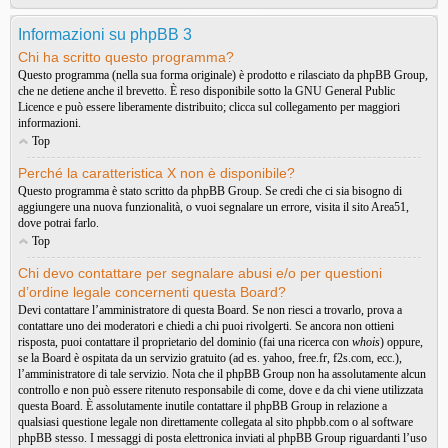
Informazioni su phpBB 3
Chi ha scritto questo programma?
Questo programma (nella sua forma originale) è prodotto e rilasciato da
phpBB Group
,
che ne detiene anche il brevetto. È reso disponibile sotto la GNU General Public
Licence e può essere liberamente distribuito; clicca sul collegamento per maggiori
informazioni.
Top
Perché la caratteristica X non è disponibile?
Questo programma è stato scritto da phpBB Group. Se credi che ci sia bisogno di
aggiungere una nuova funzionalità, o vuoi segnalare un errore, visita il sito
Area51
,
dove potrai farlo.
Top
Chi devo contattare per segnalare abusi e/o per questioni
d’ordine legale concernenti questa Board?
Devi contattare l’amministratore di questa Board. Se non riesci a trovarlo, prova a
contattare uno dei moderatori e chiedi a chi puoi rivolgerti. Se ancora non ottieni
risposta, puoi contattare il proprietario del dominio (fai una ricerca con
whois
) oppure,
se la Board è ospitata da un servizio gratuito (ad es. yahoo, free.fr, f2s.com, ecc.),
l’amministratore di tale servizio. Nota che il phpBB Group non ha assolutamente alcun
controllo e non può essere ritenuto responsabile di come, dove e da chi viene utilizzata
questa Board. È assolutamente inutile contattare il phpBB Group in relazione a
qualsiasi questione legale non direttamente collegata al sito phpbb.com o al software
phpBB stesso. I messaggi di posta elettronica inviati al phpBB Group riguardanti l’uso