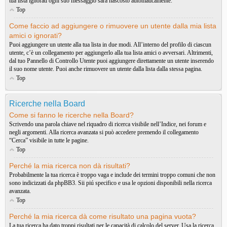
tua lista ignorati ogni suo messaggio sarà nascosto automaticamente.
Top
Come faccio ad aggiungere o rimuovere un utente dalla mia lista
amici o ignorati?
Puoi aggiungere un utente alla tua lista in due modi. All’interno del profilo di ciascun
utente, c’è un collegamento per aggiungerlo alla tua lista amici o avversari. Altrimenti,
dal tuo Pannello di Controllo Utente puoi aggiungere direttamente un utente inserendo
il suo nome utente. Puoi anche rimuovere un utente dalla lista dalla stessa pagina.
Top
Ricerche nella Board
Come si fanno le ricerche nella Board?
Scrivendo una parola chiave nel riquadro di ricerca visibile nell’Indice, nei forum e
negli argomenti. Alla ricerca avanzata si può accedere premendo il collegamento
“Cerca” visibile in tutte le pagine.
Top
Perché la mia ricerca non dà risultati?
Probabilmente la tua ricerca è troppo vaga e include dei termini troppo comuni che non
sono indicizzati da phpBB3. Sii piú specifico e usa le opzioni disponibili nella ricerca
avanzata.
Top
Perché la mia ricerca dà come risultato una pagina vuota?
La tua ricerca ha dato troppi risultati per le capacità di calcolo del server. Usa la ricerca