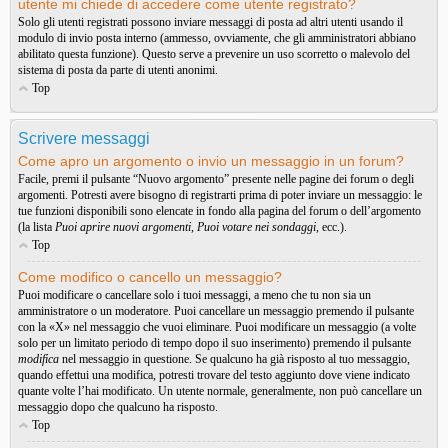
utente mi chiede di accedere come utente registrato?
Solo gli utenti registrati possono inviare messaggi di posta ad altri utenti usando il
modulo di invio posta interno (ammesso, ovviamente, che gli amministratori abbiano
abilitato questa funzione). Questo serve a prevenire un uso scorretto o malevolo del
sistema di posta da parte di utenti anonimi.
Top
Scrivere messaggi
Come apro un argomento o invio un messaggio in un forum?
Facile, premi il pulsante “Nuovo argomento” presente nelle pagine dei forum o degli
argomenti. Potresti avere bisogno di registrarti prima di poter inviare un messaggio: le
tue funzioni disponibili sono elencate in fondo alla pagina del forum o dell’argomento
(la lista
Puoi aprire nuovi argomenti
,
Puoi votare nei sondaggi
, ecc.).
Top
Come modifico o cancello un messaggio?
Puoi modificare o cancellare solo i tuoi messaggi, a meno che tu non sia un
amministratore o un moderatore. Puoi cancellare un messaggio premendo il pulsante
con la «X» nel messaggio che vuoi eliminare. Puoi modificare un messaggio (a volte
solo per un limitato periodo di tempo dopo il suo inserimento) premendo il pulsante
modifica
nel messaggio in questione. Se qualcuno ha già risposto al tuo messaggio,
quando effettui una modifica, potresti trovare del testo aggiunto dove viene indicato
quante volte l’hai modificato. Un utente normale, generalmente, non può cancellare un
messaggio dopo che qualcuno ha risposto.
Top