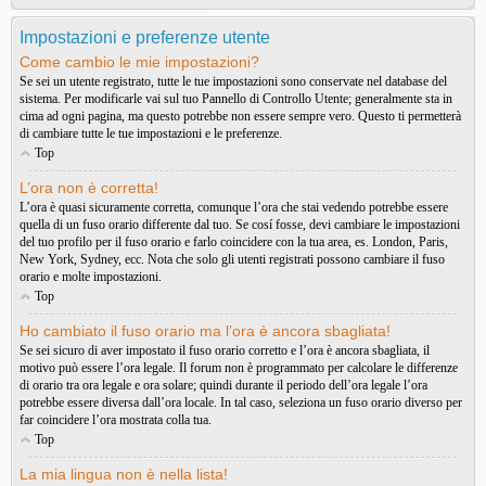
Impostazioni e preferenze utente
Come cambio le mie impostazioni?
Se sei un utente registrato, tutte le tue impostazioni sono conservate nel database del
sistema. Per modificarle vai sul tuo Pannello di Controllo Utente; generalmente sta in
cima ad ogni pagina, ma questo potrebbe non essere sempre vero. Questo ti permetterà
di cambiare tutte le tue impostazioni e le preferenze.
Top
L’ora non è corretta!
L’ora è quasi sicuramente corretta, comunque l’ora che stai vedendo potrebbe essere
quella di un fuso orario differente dal tuo. Se cosí fosse, devi cambiare le impostazioni
del tuo profilo per il fuso orario e farlo coincidere con la tua area, es. London, Paris,
New York, Sydney, ecc. Nota che solo gli utenti registrati possono cambiare il fuso
orario e molte impostazioni.
Top
Ho cambiato il fuso orario ma l’ora è ancora sbagliata!
Se sei sicuro di aver impostato il fuso orario corretto e l’ora è ancora sbagliata, il
motivo può essere l’ora legale. Il forum non è programmato per calcolare le differenze
di orario tra ora legale e ora solare; quindi durante il periodo dell’ora legale l’ora
potrebbe essere diversa dall’ora locale. In tal caso, seleziona un fuso orario diverso per
far coincidere l’ora mostrata colla tua.
Top
La mia lingua non è nella lista!