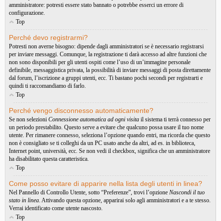
amministratore: potresti essere stato bannato o potrebbe esserci un errore di
configurazione.
Top
Perché devo registrarmi?
Potresti non averne bisogno: dipende dagli amministratori se è necessario registrarsi
per inviare messaggi. Comunque, la registrazione ti darà accesso ad altre funzioni che
non sono disponibili per gli utenti ospiti come l’uso di un’immagine personale
definibile, messaggistica privata, la possibilità di inviare messaggi di posta direttamente
dal forum, l’iscrizione a gruppi utenti, ecc. Ti bastano pochi secondi per registrarti e
quindi ti raccomandiamo di farlo.
Top
Perché vengo disconnesso automaticamente?
Se non selezioni
Connessione automatica ad ogni visita
il sistema ti terrà connesso per
un periodo prestabilito. Questo serve a evitare che qualcuno possa usare il tuo nome
utente. Per rimanere connesso, seleziona l’opzione quando entri, ma ricorda che questo
non è consigliato se ti colleghi da un PC usato anche da altri, ad es. in biblioteca,
Internet point, università, ecc. Se non vedi il checkbox, significa che un amministratore
ha disabilitato questa caratteristica.
Top
Come posso evitare di apparire nella lista degli utenti in linea?
Nel Pannello di Controllo Utente, sotto “Preferenze”, trovi l’opzione
Nascondi il tuo
stato in linea
. Attivando questa opzione, apparirai solo agli amministratori e a te stesso.
Verrai identificato come utente nascosto.
Top