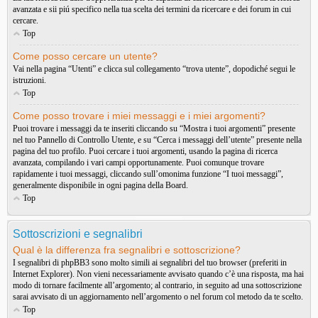
avanzata e sii piú specifico nella tua scelta dei termini da ricercare e dei forum in cui
cercare.
Top
Come posso cercare un utente?
Vai nella pagina “Utenti” e clicca sul collegamento “trova utente”, dopodiché segui le
istruzioni.
Top
Come posso trovare i miei messaggi e i miei argomenti?
Puoi trovare i messaggi da te inseriti cliccando su “Mostra i tuoi argomenti” presente
nel tuo Pannello di Controllo Utente, e su “Cerca i messaggi dell’utente” presente nella
pagina del tuo profilo. Puoi cercare i tuoi argomenti, usando la pagina di ricerca
avanzata, compilando i vari campi opportunamente. Puoi comunque trovare
rapidamente i tuoi messaggi, cliccando sull’omonima funzione “I tuoi messaggi”,
generalmente disponibile in ogni pagina della Board.
Top
Sottoscrizioni e segnalibri
Qual è la differenza fra segnalibri e sottoscrizione?
I segnalibri di phpBB3 sono molto simili ai segnalibri del tuo browser (preferiti in
Internet Explorer). Non vieni necessariamente avvisato quando c’è una risposta, ma hai
modo di tornare facilmente all’argomento; al contrario, in seguito ad una sottoscrizione
sarai avvisato di un aggiornamento nell’argomento o nel forum col metodo da te scelto.
Top