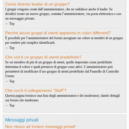
Come divento leader di un gruppo?
I gruppi vengono creati dall’amministratore, che ne stabilisce anche il leader. Se
desideri creare un nuovo gruppo, contatta l’amministratore, via posta elettronica o con
un messaggio privato.
Top
Perché alcuni gruppi di utenti appaiono in colori differenti?
È possibile per l’amministratore del forum assegnare un colore ai membri di un gruppo
per rendere piú semplice identificarli.
Top
Che cos’è un gruppo di utenti predefinito?
Se sei membro di piú di un gruppo di utenti, quello impostato come predefinito
determina il colore e quali permessi di gruppo sono attivi. L’amministratore può
permetterti di modificare il tuo gruppo di utenti predefinito dal Pannello di Controllo
Utente.
Top
Che cos’è il collegamento “Staff”?
Questa pagina fornisce una lista degli amministratori e dei moderatori, dando dettagli
sui forum che moderano.
Top
Messaggi privati
Non riesco ad inviare messaggi privati!