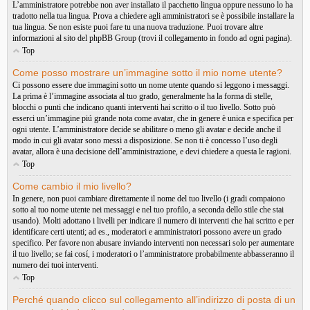
L’amministratore potrebbe non aver installato il pacchetto lingua oppure nessuno lo ha
tradotto nella tua lingua. Prova a chiedere agli amministratori se è possibile installare la
tua lingua. Se non esiste puoi fare tu una nuova traduzione. Puoi trovare altre
informazioni al sito del phpBB Group (trovi il collegamento in fondo ad ogni pagina).
Top
Come posso mostrare un’immagine sotto il mio nome utente?
Ci possono essere due immagini sotto un nome utente quando si leggono i messaggi.
La prima è l’immagine associata al tuo grado, generalmente ha la forma di stelle,
blocchi o punti che indicano quanti interventi hai scritto o il tuo livello. Sotto può
esserci un’immagine piú grande nota come avatar, che in genere è unica e specifica per
ogni utente. L’amministratore decide se abilitare o meno gli avatar e decide anche il
modo in cui gli avatar sono messi a disposizione. Se non ti è concesso l’uso degli
avatar, allora è una decisione dell’amministrazione, e devi chiedere a questa le ragioni.
Top
Come cambio il mio livello?
In genere, non puoi cambiare direttamente il nome del tuo livello (i gradi compaiono
sotto al tuo nome utente nei messaggi e nel tuo profilo, a seconda dello stile che stai
usando). Molti adottano i livelli per indicare il numero di interventi che hai scritto e per
identificare certi utenti; ad es., moderatori e amministratori possono avere un grado
specifico. Per favore non abusare inviando interventi non necessari solo per aumentare
il tuo livello; se fai cosí, i moderatori o l’amministratore probabilmente abbasseranno il
numero dei tuoi interventi.
Top
Perché quando clicco sul collegamento all’indirizzo di posta di un