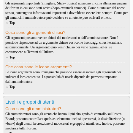
Gli argomenti importanti (in inglese, Sticky Topics) appaiono in cima alla prima pagina
del forum in cui sono stati scritti (dopo eventuali annunci). Come si intuisce dal nome
stesso, contengono informazioni importanti e dovrebbero essere lette sempre. Come per
gli annunci, l’amministratore può decidere se un utente può scriverli o meno.
Top
Cosa sono gli argomenti chiusi?
Gli argomenti possono venire chiusi dai moderatori o dall’amministratore. Non è
possibile rispondere ad un argomento chiuso cosí come i sondaggi chiusi terminano
automaticamente. Un argomento può venir chiuso per varie ragioni, ad es. se
contravviene ai Termini di Utilizzo.
Top
Che cosa sono le icone argomenti?
Le icone argomenti sono immagini che possono essere associate agli argomenti per
indicare il loro contenuto. La possibilità di usarle dipende dai permessi impostati
dall’amministratore.
Top
Livelli e gruppi di utenti
Cosa sono gli amministratori?
Gli amministratori sono gli utenti che hanno il piú alto grado di controllo sull’intera
Board; possono controllare qualsiasi elemento, inclusi i permessi, la disabilitazione (o
«ban») degli utenti, la creazione di moderatori e gruppi di utenti, ecc. Inoltre, possono
moderare tutti i forum.