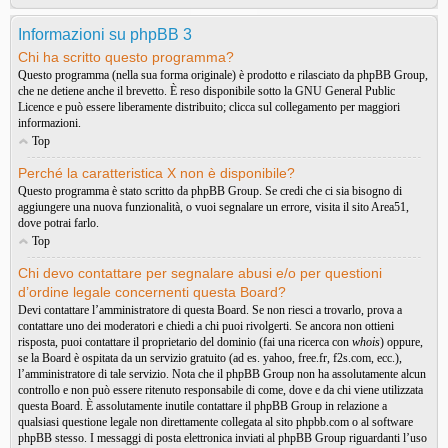
Informazioni su phpBB 3
Chi ha scritto questo programma?
Questo programma (nella sua forma originale) è prodotto e rilasciato da
phpBB Group
,
che ne detiene anche il brevetto. È reso disponibile sotto la GNU General Public
Licence e può essere liberamente distribuito; clicca sul collegamento per maggiori
informazioni.
Top
Perché la caratteristica X non è disponibile?
Questo programma è stato scritto da phpBB Group. Se credi che ci sia bisogno di
aggiungere una nuova funzionalità, o vuoi segnalare un errore, visita il sito
Area51
,
dove potrai farlo.
Top
Chi devo contattare per segnalare abusi e/o per questioni
d’ordine legale concernenti questa Board?
Devi contattare l’amministratore di questa Board. Se non riesci a trovarlo, prova a
contattare uno dei moderatori e chiedi a chi puoi rivolgerti. Se ancora non ottieni
risposta, puoi contattare il proprietario del dominio (fai una ricerca con
whois
) oppure,
se la Board è ospitata da un servizio gratuito (ad es. yahoo, free.fr, f2s.com, ecc.),
l’amministratore di tale servizio. Nota che il phpBB Group non ha assolutamente alcun
controllo e non può essere ritenuto responsabile di come, dove e da chi viene utilizzata
questa Board. È assolutamente inutile contattare il phpBB Group in relazione a
qualsiasi questione legale non direttamente collegata al sito phpbb.com o al software
phpBB stesso. I messaggi di posta elettronica inviati al phpBB Group riguardanti l’uso