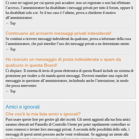
Ci sono tre ragioni per cui questo può accadere: non sei registrato o non hai effettuato
l’accesso, l’amministratore ha disabilitato i messaggi privati per tutto il forum, oppure li
ha disabilitati solo a te. Se il tuo caso è l’ultimo, prova a chiederne il motivo
all’amministratore.
Top
Continuano ad arrivarmi messaggi privati indesiderati!
Se continui a ricevere messaggi indesiderati da qualcuno, prova a informare della cosa
l’amministratore, che può interdire l’uso dei messaggi privati a un determinato utente.
Top
Ho ricevuto un messaggio di posta indesiderata o spam da
qualcuno in questa Board!
Ci dispiace. Il sistema di invio di posta elettronica di questa Board include un sistema di
protezione per risalire a chi manda questi messaggi. Dovresti mandare una copia del
messaggio in questione all’amministratore, includendo anche l’intestazione, in modo
che possa intervenire.
Top
Amici e ignorati
Che cos’è la mia lista amici e ignorati?
Puoi usare queste liste per gestire gli altri iscritti. Gli utenti aggiunti alla tua lista amici
saranno elencati nel Pannello di Controllo Utente per poter rapidamente controllare se
sono connessi e inviare loro messaggi privati. A seconda delle possibilità dello stile, i
messaggi di questi utenti possono anche venir evidenziati. Se aggiungi un utente alla