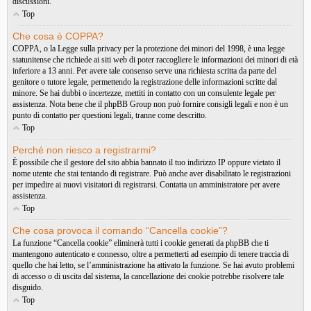
discussioni.
Top
Che cosa è COPPA?
COPPA, o la Legge sulla privacy per la protezione dei minori del 1998, è una legge
statunitense che richiede ai siti web di poter raccogliere le informazioni dei minori di età
inferiore a 13 anni. Per avere tale consenso serve una richiesta scritta da parte del
genitore o tutore legale, permettendo la registrazione delle informazioni scritte dal
minore. Se hai dubbi o incertezze, mettiti in contatto con un consulente legale per
assistenza. Nota bene che il phpBB Group non può fornire consigli legali e non è un
punto di contatto per questioni legali, tranne come descritto.
Top
Perché non riesco a registrarmi?
È possibile che il gestore del sito abbia bannato il tuo indirizzo IP oppure vietato il
nome utente che stai tentando di registrare. Può anche aver disabilitato le registrazioni
per impedire ai nuovi visitatori di registrarsi. Contatta un amministratore per avere
assistenza.
Top
Che cosa provoca il comando “Cancella cookie”?
La funzione “Cancella cookie” eliminerà tutti i cookie generati da phpBB che ti
mantengono autenticato e connesso, oltre a permetterti ad esempio di tenere traccia di
quello che hai letto, se l’amministrazione ha attivato la funzione. Se hai avuto problemi
di accesso o di uscita dal sistema, la cancellazione dei cookie potrebbe risolvere tale
disguido.
Top