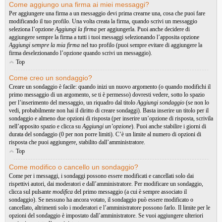
Come aggiungo una firma ai miei messaggi?
Per aggiungere una firma a un messaggio devi prima crearne una, cosa che puoi fare
modificando il tuo profilo. Una volta creata la firma, quando scrivi un messaggio
seleziona l’opzione
Aggiungi la firma
per aggiungerla. Puoi anche decidere di
aggiungere sempre la firma a tutti i tuoi messaggi selezionando l’apposita opzione
Aggiungi sempre la mia firma
nel tuo profilo (puoi sempre evitare di aggiungere la
firma deselezionando l’opzione quando scrivi un messaggio).
Top
Come creo un sondaggio?
Creare un sondaggio è facile: quando inizi un nuovo argomento (o quando modifichi il
primo messaggio di un argomento, se ti è permesso) dovresti vedere, sotto lo spazio
per l’inserimento del messaggio, un riquadro dal titolo
Aggiungi sondaggio
(se non lo
vedi, probabilmente non hai il diritto di creare sondaggi). Basta inserire un titolo per il
sondaggio e almeno due opzioni di risposta (per inserire un’opzione di risposta, scrivila
nell’apposito spazio e clicca su
Aggiungi un’opzione
). Puoi anche stabilire i giorni di
durata del sondaggio (0 per non porre limiti). C’è un limite al numero di opzioni di
risposta che puoi aggiungere, stabilito dall’amministratore.
Top
Come modifico o cancello un sondaggio?
Come per i messaggi, i sondaggi possono essere modificati e cancellati solo dai
rispettivi autori, dai moderatori e dall’amministratore. Per modificare un sondaggio,
clicca sul pulsante
modifica
del primo messaggio (a cui è sempre associato il
sondaggio). Se nessuno ha ancora votato, il sondaggio può essere modificato o
cancellato, altrimenti solo i moderatori e l’amministratore possono farlo. Il limite per le
opzioni del sondaggio è impostato dall’amministratore. Se vuoi aggiungere ulteriori