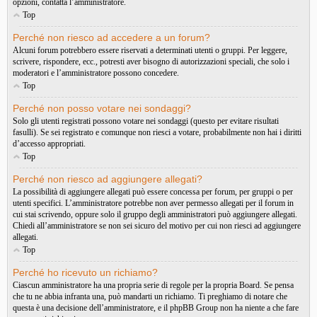
opzioni, contatta l’amministratore.
Top
Perché non riesco ad accedere a un forum?
Alcuni forum potrebbero essere riservati a determinati utenti o gruppi. Per leggere,
scrivere, rispondere, ecc., potresti aver bisogno di autorizzazioni speciali, che solo i
moderatori e l’amministratore possono concedere.
Top
Perché non posso votare nei sondaggi?
Solo gli utenti registrati possono votare nei sondaggi (questo per evitare risultati
fasulli). Se sei registrato e comunque non riesci a votare, probabilmente non hai i diritti
d’accesso appropriati.
Top
Perché non riesco ad aggiungere allegati?
La possibilità di aggiungere allegati può essere concessa per forum, per gruppi o per
utenti specifici. L’amministratore potrebbe non aver permesso allegati per il forum in
cui stai scrivendo, oppure solo il gruppo degli amministratori può aggiungere allegati.
Chiedi all’amministratore se non sei sicuro del motivo per cui non riesci ad aggiungere
allegati.
Top
Perché ho ricevuto un richiamo?
Ciascun amministratore ha una propria serie di regole per la propria Board. Se pensa
che tu ne abbia infranta una, può mandarti un richiamo. Ti preghiamo di notare che
questa è una decisione dell’amministratore, e il phpBB Group non ha niente a che fare