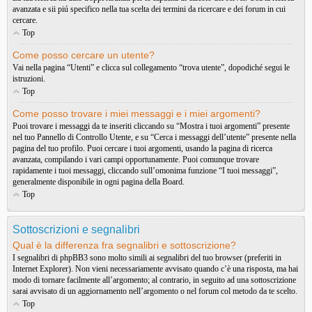
avanzata e sii piú specifico nella tua scelta dei termini da ricercare e dei forum in cui
cercare.
Top
Come posso cercare un utente?
Vai nella pagina “Utenti” e clicca sul collegamento “trova utente”, dopodiché segui le
istruzioni.
Top
Come posso trovare i miei messaggi e i miei argomenti?
Puoi trovare i messaggi da te inseriti cliccando su “Mostra i tuoi argomenti” presente
nel tuo Pannello di Controllo Utente, e su “Cerca i messaggi dell’utente” presente nella
pagina del tuo profilo. Puoi cercare i tuoi argomenti, usando la pagina di ricerca
avanzata, compilando i vari campi opportunamente. Puoi comunque trovare
rapidamente i tuoi messaggi, cliccando sull’omonima funzione “I tuoi messaggi”,
generalmente disponibile in ogni pagina della Board.
Top
Sottoscrizioni e segnalibri
Qual è la differenza fra segnalibri e sottoscrizione?
I segnalibri di phpBB3 sono molto simili ai segnalibri del tuo browser (preferiti in
Internet Explorer). Non vieni necessariamente avvisato quando c’è una risposta, ma hai
modo di tornare facilmente all’argomento; al contrario, in seguito ad una sottoscrizione
sarai avvisato di un aggiornamento nell’argomento o nel forum col metodo da te scelto.
Top