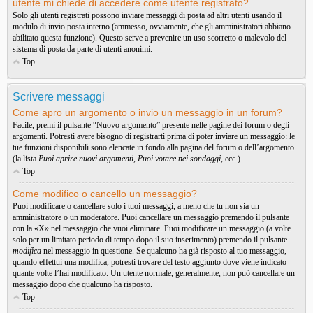
utente mi chiede di accedere come utente registrato?
Solo gli utenti registrati possono inviare messaggi di posta ad altri utenti usando il
modulo di invio posta interno (ammesso, ovviamente, che gli amministratori abbiano
abilitato questa funzione). Questo serve a prevenire un uso scorretto o malevolo del
sistema di posta da parte di utenti anonimi.
Top
Scrivere messaggi
Come apro un argomento o invio un messaggio in un forum?
Facile, premi il pulsante “Nuovo argomento” presente nelle pagine dei forum o degli
argomenti. Potresti avere bisogno di registrarti prima di poter inviare un messaggio: le
tue funzioni disponibili sono elencate in fondo alla pagina del forum o dell’argomento
(la lista
Puoi aprire nuovi argomenti
,
Puoi votare nei sondaggi
, ecc.).
Top
Come modifico o cancello un messaggio?
Puoi modificare o cancellare solo i tuoi messaggi, a meno che tu non sia un
amministratore o un moderatore. Puoi cancellare un messaggio premendo il pulsante
con la «X» nel messaggio che vuoi eliminare. Puoi modificare un messaggio (a volte
solo per un limitato periodo di tempo dopo il suo inserimento) premendo il pulsante
modifica
nel messaggio in questione. Se qualcuno ha già risposto al tuo messaggio,
quando effettui una modifica, potresti trovare del testo aggiunto dove viene indicato
quante volte l’hai modificato. Un utente normale, generalmente, non può cancellare un
messaggio dopo che qualcuno ha risposto.
Top