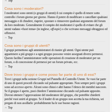
Top
Cosa sono i moderatori?
I moderatori sono utenti (o gruppi di utenti) il cui compito è quello di tenere sotto
controllo i forum giorno per giorno. Hanno il potere di modificare o cancellare qualsiasi
messaggio e di chiudere, riaprire, spostare o rimuovere qualsiasi argomento del forum
da loro moderato. Generalmente il compito dei moderatori è quello di evitare che gli
utenti vadano «fuori tema» (in inglese,
off-topic
) o che scrivano messaggi oltraggiosi ed
offensivi.
Top
Cosa sono i gruppi di utenti?
I gruppi permettono agli amministratori di riunire gli utenti. Ogni utente può
appartenere a piú gruppi e a ogni gruppo possono venire assegnati diversi permessi.
Questo facilita l’amministratore nelle operazioni di creazione di moderatori per un
forum, o di concessione di permessi per un forum privato, ecc.
Top
Dove trovo i gruppi e come posso far parte di uno di essi?
Trovi i gruppi nella sezione
Gruppi
nel Pannello di Controllo Utente. Se vuoi far parte
di uno di questi procedi cliccando sul pulsante appropriato. Non sempre però i gruppi
sono ad
accesso aperto
. Alcuni sono chiusi e altri hanno l’elenco dei membri nascosto.
Se il gruppo è aperto, puoi chiedere l’ammissione cliccando sul pulsante apposito.
Dovrai ottenere l’approvazione del moderatore del gruppo, che potrebbe chiederti
perché vuoi unirti al gruppo. Se il leader di un gruppo non accetta la tua richiesta, sei
pregato di non assillarlo: probabilmente ha le sue buone ragioni.
Top