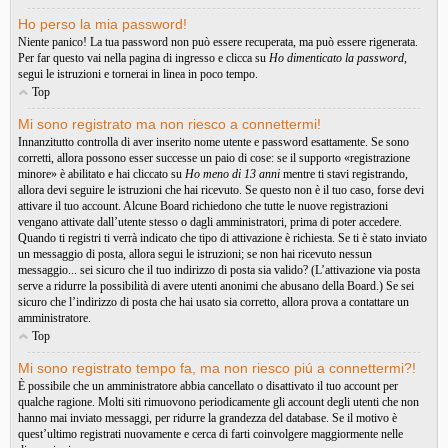
Ho perso la mia password!
Niente panico! La tua password non può essere recuperata, ma può essere rigenerata.
Per far questo vai nella pagina di ingresso e clicca su
Ho dimenticato la password
,
segui le istruzioni e tornerai in linea in poco tempo.
Top
Mi sono registrato ma non riesco a connettermi!
Innanzitutto controlla di aver inserito nome utente e password esattamente. Se sono
corretti, allora possono esser successe un paio di cose: se il supporto «registrazione
minore» è abilitato e hai cliccato su
Ho meno di 13 anni
mentre ti stavi registrando,
allora devi seguire le istruzioni che hai ricevuto. Se questo non è il tuo caso, forse devi
attivare il tuo account. Alcune Board richiedono che tutte le nuove registrazioni
vengano attivate dall’utente stesso o dagli amministratori, prima di poter accedere.
Quando ti registri ti verrà indicato che tipo di attivazione è richiesta. Se ti è stato inviato
un messaggio di posta, allora segui le istruzioni; se non hai ricevuto nessun
messaggio... sei sicuro che il tuo indirizzo di posta sia valido? (L’attivazione via posta
serve a ridurre la possibilità di avere utenti anonimi che abusano della Board.) Se sei
sicuro che l’indirizzo di posta che hai usato sia corretto, allora prova a contattare un
amministratore.
Top
Mi sono registrato tempo fa, ma non riesco piú a connettermi?!
È possibile che un amministratore abbia cancellato o disattivato il tuo account per
qualche ragione. Molti siti rimuovono periodicamente gli account degli utenti che non
hanno mai inviato messaggi, per ridurre la grandezza del database. Se il motivo è
quest’ultimo registrati nuovamente e cerca di farti coinvolgere maggiormente nelle