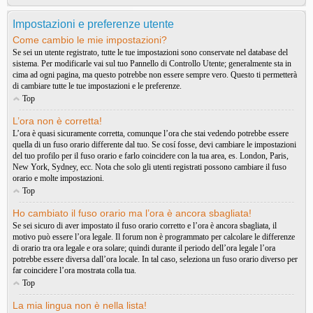
Impostazioni e preferenze utente
Come cambio le mie impostazioni?
Se sei un utente registrato, tutte le tue impostazioni sono conservate nel database del
sistema. Per modificarle vai sul tuo Pannello di Controllo Utente; generalmente sta in
cima ad ogni pagina, ma questo potrebbe non essere sempre vero. Questo ti permetterà
di cambiare tutte le tue impostazioni e le preferenze.
Top
L’ora non è corretta!
L’ora è quasi sicuramente corretta, comunque l’ora che stai vedendo potrebbe essere
quella di un fuso orario differente dal tuo. Se cosí fosse, devi cambiare le impostazioni
del tuo profilo per il fuso orario e farlo coincidere con la tua area, es. London, Paris,
New York, Sydney, ecc. Nota che solo gli utenti registrati possono cambiare il fuso
orario e molte impostazioni.
Top
Ho cambiato il fuso orario ma l’ora è ancora sbagliata!
Se sei sicuro di aver impostato il fuso orario corretto e l’ora è ancora sbagliata, il
motivo può essere l’ora legale. Il forum non è programmato per calcolare le differenze
di orario tra ora legale e ora solare; quindi durante il periodo dell’ora legale l’ora
potrebbe essere diversa dall’ora locale. In tal caso, seleziona un fuso orario diverso per
far coincidere l’ora mostrata colla tua.
Top
La mia lingua non è nella lista!