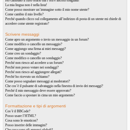
Ho cambiato il fuso orario ma l’ora è ancora sbagliata!
La mia lingua non è nella lista!
Come posso mostrare un’immagine sotto il mio nome utente?
Come cambio il mio livello?
Perché quando clicco sul collegamento all’indirizzo di posta di un utente mi chiede di
accedere come utente registrato?
Scrivere messaggi
Come apro un argomento o invio un messaggio in un forum?
Come modifico o cancello un messaggio?
Come aggiungo una firma ai miei messaggi?
Come creo un sondaggio?
Come modifico o cancello un sondaggio?
Perché non riesco ad accedere a un forum?
Perché non posso votare nei sondaggi?
Perché non riesco ad aggiungere allegati?
Perché ho ricevuto un richiamo?
Come posso segnalare messaggi ai moderatori?
Che cos’è il pulsante di salvataggio nella finestra di invio dei messaggi?
Perché il mio messaggio deve essere approvato?
Come faccio a spostare in cima un mio argomento?
Formattazione e tipi di argomenti
Cos’è il BBCode?
Posso usare l’HTML?
Cosa sono le emoticon?
Posso inserire delle immagini?
Che cosa sono gli annunci globali?