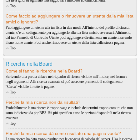
tua lista ignorati ogni suo messaggio sarà nascosto automaticamente.
Top
Come faccio ad aggiungere o rimuovere un utente dalla mia lista
amici o ignorati?
Puoi aggiungere un utente alla tua lista in due modi. All’interno del profilo di ciascun
utente, c’è un collegamento per aggiungerlo alla tua lista amici o avversari. Altrimenti,
dal tuo Pannello di Controllo Utente puoi aggiungere direttamente un utente inserendo
il suo nome utente. Puoi anche rimuovere un utente dalla lista dalla stessa pagina.
Top
Ricerche nella Board
Come si fanno le ricerche nella Board?
Scrivendo una parola chiave nel riquadro di ricerca visibile nell’Indice, nei forum e
negli argomenti. Alla ricerca avanzata si può accedere premendo il collegamento
“Cerca” visibile in tutte le pagine.
Top
Perché la mia ricerca non dà risultati?
Probabilmente la tua ricerca è troppo vaga e include dei termini troppo comuni che non
sono indicizzati da phpBB3. Sii piú specifico e usa le opzioni disponibili nella ricerca
avanzata.
Top
Perché la mia ricerca dà come risultato una pagina vuota?
La tua ricerca ha dato troppi risultati per le capacità di calcolo del server. Usa la ricerca