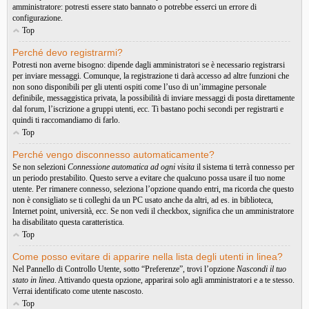
amministratore: potresti essere stato bannato o potrebbe esserci un errore di
configurazione.
Top
Perché devo registrarmi?
Potresti non averne bisogno: dipende dagli amministratori se è necessario registrarsi
per inviare messaggi. Comunque, la registrazione ti darà accesso ad altre funzioni che
non sono disponibili per gli utenti ospiti come l’uso di un’immagine personale
definibile, messaggistica privata, la possibilità di inviare messaggi di posta direttamente
dal forum, l’iscrizione a gruppi utenti, ecc. Ti bastano pochi secondi per registrarti e
quindi ti raccomandiamo di farlo.
Top
Perché vengo disconnesso automaticamente?
Se non selezioni
Connessione automatica ad ogni visita
il sistema ti terrà connesso per
un periodo prestabilito. Questo serve a evitare che qualcuno possa usare il tuo nome
utente. Per rimanere connesso, seleziona l’opzione quando entri, ma ricorda che questo
non è consigliato se ti colleghi da un PC usato anche da altri, ad es. in biblioteca,
Internet point, università, ecc. Se non vedi il checkbox, significa che un amministratore
ha disabilitato questa caratteristica.
Top
Come posso evitare di apparire nella lista degli utenti in linea?
Nel Pannello di Controllo Utente, sotto “Preferenze”, trovi l’opzione
Nascondi il tuo
stato in linea
. Attivando questa opzione, apparirai solo agli amministratori e a te stesso.
Verrai identificato come utente nascosto.
Top