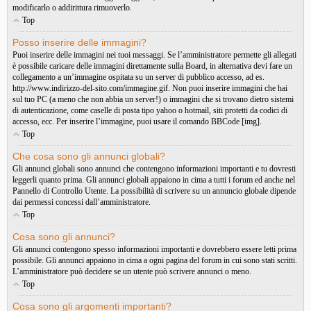
modificarlo o addirittura rimuoverlo.
Top
Posso inserire delle immagini?
Puoi inserire delle immagini nei tuoi messaggi. Se l’amministratore permette gli allegati
è possibile caricare delle immagini direttamente sulla Board, in alternativa devi fare un
collegamento a un’immagine ospitata su un server di pubblico accesso, ad es.
http://www.indirizzo-del-sito.com/immagine.gif. Non puoi inserire immagini che hai
sul tuo PC (a meno che non abbia un server!) o immagini che si trovano dietro sistemi
di autenticazione, come caselle di posta tipo yahoo o hotmail, siti protetti da codici di
accesso, ecc. Per inserire l’immagine, puoi usare il comando BBCode [img].
Top
Che cosa sono gli annunci globali?
Gli annunci globali sono annunci che contengono informazioni importanti e tu dovresti
leggerli quanto prima. Gli annunci globali appaiono in cima a tutti i forum ed anche nel
Pannello di Controllo Utente. La possibilità di scrivere su un annuncio globale dipende
dai permessi concessi dall’amministratore.
Top
Cosa sono gli annunci?
Gli annunci contengono spesso informazioni importanti e dovrebbero essere letti prima
possibile. Gli annunci appaiono in cima a ogni pagina del forum in cui sono stati scritti.
L’amministratore può decidere se un utente può scrivere annunci o meno.
Top
Cosa sono gli argomenti importanti?