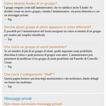
Come divento leader di un gruppo?
I gruppi vengono creati dall’amministratore, che ne stabilisce anche il leader. Se
desideri creare un nuovo gruppo, contatta l’amministratore, via posta elettronica o con
un messaggio privato.
Top
Perché alcuni gruppi di utenti appaiono in colori differenti?
È possibile per l’amministratore del forum assegnare un colore ai membri di un gruppo
per rendere piú semplice identificarli.
Top
Che cos’è un gruppo di utenti predefinito?
Se sei membro di piú di un gruppo di utenti, quello impostato come predefinito
determina il colore e quali permessi di gruppo sono attivi. L’amministratore può
permetterti di modificare il tuo gruppo di utenti predefinito dal Pannello di Controllo
Utente.
Top
Che cos’è il collegamento “Staff”?
Questa pagina fornisce una lista degli amministratori e dei moderatori, dando dettagli
sui forum che moderano.
Top
Messaggi privati
Non riesco ad inviare messaggi privati!