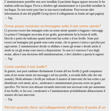
L’amministratore potrebbe non aver installato il pacchetto lingua oppure nessuno lo ha
tradotto nella tua lingua. Prova a chiedere agli amministratori se è possibile installare la
tua lingua. Se non esiste puoi fare tu una nuova traduzione. Puoi trovare altre
informazioni al sito del phpBB Group (trovi il collegamento in fondo ad ogni pagina).
Top
Come posso mostrare un’immagine sotto il mio nome utente?
Ci possono essere due immagini sotto un nome utente quando si leggono i messaggi.
La prima è l’immagine associata al tuo grado, generalmente ha la forma di stelle,
blocchi o punti che indicano quanti interventi hai scritto o il tuo livello. Sotto può
esserci un’immagine piú grande nota come avatar, che in genere è unica e specifica per
ogni utente. L’amministratore decide se abilitare o meno gli avatar e decide anche il
modo in cui gli avatar sono messi a disposizione. Se non ti è concesso l’uso degli
avatar, allora è una decisione dell’amministrazione, e devi chiedere a questa le ragioni.
Top
Come cambio il mio livello?
In genere, non puoi cambiare direttamente il nome del tuo livello (i gradi compaiono
sotto al tuo nome utente nei messaggi e nel tuo profilo, a seconda dello stile che stai
usando). Molti adottano i livelli per indicare il numero di interventi che hai scritto e per
identificare certi utenti; ad es., moderatori e amministratori possono avere un grado
specifico. Per favore non abusare inviando interventi non necessari solo per aumentare
il tuo livello; se fai cosí, i moderatori o l’amministratore probabilmente abbasseranno il
numero dei tuoi interventi.
Top
Perché quando clicco sul collegamento all’indirizzo di posta di un