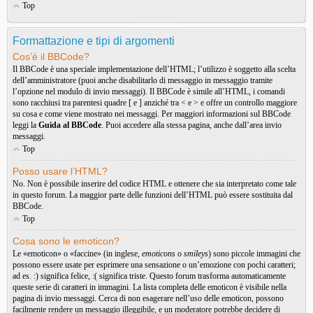
Top
Formattazione e tipi di argomenti
Cos’è il BBCode?
Il BBCode è una speciale implementazione dell’HTML; l’utilizzo è soggetto alla scelta
dell’amministratore (puoi anche disabilitarlo di messaggio in messaggio tramite
l’opzione nel modulo di invio messaggi). Il BBCode è simile all’HTML, i comandi
sono racchiusi tra parentesi quadre [ e ] anziché tra < e > e offre un controllo maggiore
su cosa e come viene mostrato nei messaggi. Per maggiori informazioni sul BBCode
leggi la
Guida al BBCode
. Puoi accedere alla stessa pagina, anche dall’area invio
messaggi.
Top
Posso usare l’HTML?
No. Non è possibile inserire del codice HTML e ottenere che sia interpretato come tale
in questo forum. La maggior parte delle funzioni dell’HTML può essere sostituita dal
BBCode.
Top
Cosa sono le emoticon?
Le «emoticon» o «faccine» (in inglese,
emoticons
o
smileys
) sono piccole immagini che
possono essere usate per esprimere una sensazione o un’emozione con pochi caratteri;
ad es. :) significa felice, :( significa triste. Questo forum trasforma automaticamente
queste serie di caratteri in immagini. La lista completa delle emoticon è visibile nella
pagina di invio messaggi. Cerca di non esagerare nell’uso delle emoticon, possono
facilmente rendere un messaggio illeggibile, e un moderatore potrebbe decidere di