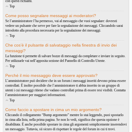
con questi richiami.
Top
Come posso segnalare messaggi ai moderatori?
Se l’amministratore l’ha permesso, vai al messaggio che vuoi segnalare: dovresti
vedere un pulsante che serve per fare la segnalazione dei messaggi. Cliccandolo sarai
introdotto alla procedura necessaria per la segnalazione dei messaggi.
Top
Che cos’è il pulsante di salvataggio nella finestra di invio dei
messaggi?
La funzione ti permette di salvare bozze di messaggi da completare e inviare in seguito.
Per utilizzarle vai nell’apposita sezione del Pannello di Controllo Utente.
Top
Perché il mio messaggio deve essere approvato?
L’amministratore può decidere che in un forum i messaggi inseriti devono prima essere
controllati. È inoltre possibile che l’amministratore ti abbia inserito in un gruppo di
utenti i cui messaggi ritiene che vadano controllati prima di essere resi visibili. Contatta
l’amministratore per maggiori informazioni.
Top
Come faccio a spostare in cima un mio argomento?
Cliccando il collegamento “Bump argomento” mentre lo stai leggendo, puoi spostarlo
in cima alla lista, nella prima pagina. Se non lo vedi, significa che questa opzione è
disabilitata. È anche possibile spostare in cima gli argomenti semplicemente inserendovi
un messaggio. Tuttavia, sii sicuro di rispettare le regole del forum in cui ti trovi.