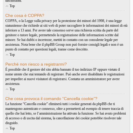
discussioni.
Top
Che cosa è COPPA?
COPPA, o la Legge sulla privacy per la protezione dei minori del 1998, è una legge
statunitense che richiede ai siti web di poter raccogliere le informazioni dei minori di età
inferiore a 13 anni. Per avere tale consenso serve una richiesta scritta da parte del
genitore o tutore legale, permettendo la registrazione delle informazioni scritte dal
minore. Se hai dubbi o incertezze, mettiti in contatto con un consulente legale per
assistenza. Nota bene che il phpBB Group non può fornire consigli legali e non è un
punto di contatto per questioni legali, tranne come descritto.
Top
Perché non riesco a registrarmi?
È possibile che il gestore del sito abbia bannato il tuo indirizzo IP oppure vietato il
nome utente che stai tentando di registrare. Può anche aver disabilitato le registrazioni
per impedire ai nuovi visitatori di registrarsi. Contatta un amministratore per avere
assistenza.
Top
Che cosa provoca il comando “Cancella cookie”?
La funzione “Cancella cookie” eliminerà tutti i cookie generati da phpBB che ti
mantengono autenticato e connesso, oltre a permetterti ad esempio di tenere traccia di
quello che hai letto, se l’amministrazione ha attivato la funzione. Se hai avuto problemi
di accesso o di uscita dal sistema, la cancellazione dei cookie potrebbe risolvere tale
disguido.
Top