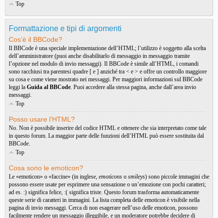
Top
Formattazione e tipi di argomenti
Cos’è il BBCode?
Il BBCode è una speciale implementazione dell’HTML; l’utilizzo è soggetto alla scelta
dell’amministratore (puoi anche disabilitarlo di messaggio in messaggio tramite
l’opzione nel modulo di invio messaggi). Il BBCode è simile all’HTML, i comandi
sono racchiusi tra parentesi quadre [ e ] anziché tra < e > e offre un controllo maggiore
su cosa e come viene mostrato nei messaggi. Per maggiori informazioni sul BBCode
leggi la
Guida al BBCode
. Puoi accedere alla stessa pagina, anche dall’area invio
messaggi.
Top
Posso usare l’HTML?
No. Non è possibile inserire del codice HTML e ottenere che sia interpretato come tale
in questo forum. La maggior parte delle funzioni dell’HTML può essere sostituita dal
BBCode.
Top
Cosa sono le emoticon?
Le «emoticon» o «faccine» (in inglese,
emoticons
o
smileys
) sono piccole immagini che
possono essere usate per esprimere una sensazione o un’emozione con pochi caratteri;
ad es. :) significa felice, :( significa triste. Questo forum trasforma automaticamente
queste serie di caratteri in immagini. La lista completa delle emoticon è visibile nella
pagina di invio messaggi. Cerca di non esagerare nell’uso delle emoticon, possono
facilmente rendere un messaggio illeggibile, e un moderatore potrebbe decidere di