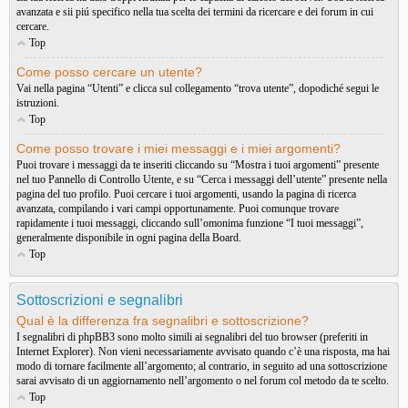
avanzata e sii piú specifico nella tua scelta dei termini da ricercare e dei forum in cui
cercare.
Top
Come posso cercare un utente?
Vai nella pagina “Utenti” e clicca sul collegamento “trova utente”, dopodiché segui le
istruzioni.
Top
Come posso trovare i miei messaggi e i miei argomenti?
Puoi trovare i messaggi da te inseriti cliccando su “Mostra i tuoi argomenti” presente
nel tuo Pannello di Controllo Utente, e su “Cerca i messaggi dell’utente” presente nella
pagina del tuo profilo. Puoi cercare i tuoi argomenti, usando la pagina di ricerca
avanzata, compilando i vari campi opportunamente. Puoi comunque trovare
rapidamente i tuoi messaggi, cliccando sull’omonima funzione “I tuoi messaggi”,
generalmente disponibile in ogni pagina della Board.
Top
Sottoscrizioni e segnalibri
Qual è la differenza fra segnalibri e sottoscrizione?
I segnalibri di phpBB3 sono molto simili ai segnalibri del tuo browser (preferiti in
Internet Explorer). Non vieni necessariamente avvisato quando c’è una risposta, ma hai
modo di tornare facilmente all’argomento; al contrario, in seguito ad una sottoscrizione
sarai avvisato di un aggiornamento nell’argomento o nel forum col metodo da te scelto.
Top