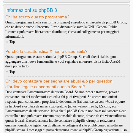
Informazioni su phpBB 3
Chi ha scritto questo programma?
Questo programma (nella sua forma originale) è prodotto e rilasciato da
phpBB Group
,
che ne detiene anche il brevetto. È reso disponibile sotto la GNU General Public
Licence e può essere liberamente distribuito; clicca sul collegamento per maggiori
informazioni.
Top
Perché la caratteristica X non è disponibile?
Questo programma è stato scritto da phpBB Group. Se credi che ci sia bisogno di
aggiungere una nuova funzionalità, o vuoi segnalare un errore, visita il sito
Area51
,
dove potrai farlo.
Top
Chi devo contattare per segnalare abusi e/o per questioni
d’ordine legale concernenti questa Board?
Devi contattare l’amministratore di questa Board. Se non riesci a trovarlo, prova a
contattare uno dei moderatori e chiedi a chi puoi rivolgerti. Se ancora non ottieni
risposta, puoi contattare il proprietario del dominio (fai una ricerca con
whois
) oppure,
se la Board è ospitata da un servizio gratuito (ad es. yahoo, free.fr, f2s.com, ecc.),
l’amministratore di tale servizio. Nota che il phpBB Group non ha assolutamente alcun
controllo e non può essere ritenuto responsabile di come, dove e da chi viene utilizzata
questa Board. È assolutamente inutile contattare il phpBB Group in relazione a
qualsiasi questione legale non direttamente collegata al sito phpbb.com o al software
phpBB stesso. I messaggi di posta elettronica inviati al phpBB Group riguardanti l’uso