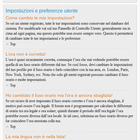
Impostazioni e preferenze utente
Come cambio le mie impostazioni?
Se sei un utente registrato, tutte le tue impostazioni sono conservate nel database del
sistema. Per modificarle vai sul tuo Pannello di Controllo Utente; generalmente sta in
cima ad ogni pagina, ma questo potrebbe non essere sempre vero. Questo ti permetterà
di cambiare tutte le tue impostazioni e le preferenze.
Top
L’ora non è corretta!
L’ora è quasi sicuramente corretta, comunque l’ora che stai vedendo potrebbe essere
quella di un fuso orario differente dal tuo. Se cosí fosse, devi cambiare le impostazioni
del tuo profilo per il fuso orario e farlo coincidere con la tua area, es. London, Paris,
New York, Sydney, ecc. Nota che solo gli utenti registrati possono cambiare il fuso
orario e molte impostazioni.
Top
Ho cambiato il fuso orario ma l’ora è ancora sbagliata!
Se sei sicuro di aver impostato il fuso orario corretto e l’ora è ancora sbagliata, il
motivo può essere l’ora legale. Il forum non è programmato per calcolare le differenze
di orario tra ora legale e ora solare; quindi durante il periodo dell’ora legale l’ora
potrebbe essere diversa dall’ora locale. In tal caso, seleziona un fuso orario diverso per
far coincidere l’ora mostrata colla tua.
Top
La mia lingua non è nella lista!