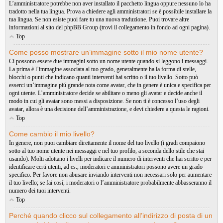
L’amministratore potrebbe non aver installato il pacchetto lingua oppure nessuno lo ha
tradotto nella tua lingua. Prova a chiedere agli amministratori se è possibile installare la
tua lingua. Se non esiste puoi fare tu una nuova traduzione. Puoi trovare altre
informazioni al sito del phpBB Group (trovi il collegamento in fondo ad ogni pagina).
Top
Come posso mostrare un’immagine sotto il mio nome utente?
Ci possono essere due immagini sotto un nome utente quando si leggono i messaggi.
La prima è l’immagine associata al tuo grado, generalmente ha la forma di stelle,
blocchi o punti che indicano quanti interventi hai scritto o il tuo livello. Sotto può
esserci un’immagine piú grande nota come avatar, che in genere è unica e specifica per
ogni utente. L’amministratore decide se abilitare o meno gli avatar e decide anche il
modo in cui gli avatar sono messi a disposizione. Se non ti è concesso l’uso degli
avatar, allora è una decisione dell’amministrazione, e devi chiedere a questa le ragioni.
Top
Come cambio il mio livello?
In genere, non puoi cambiare direttamente il nome del tuo livello (i gradi compaiono
sotto al tuo nome utente nei messaggi e nel tuo profilo, a seconda dello stile che stai
usando). Molti adottano i livelli per indicare il numero di interventi che hai scritto e per
identificare certi utenti; ad es., moderatori e amministratori possono avere un grado
specifico. Per favore non abusare inviando interventi non necessari solo per aumentare
il tuo livello; se fai cosí, i moderatori o l’amministratore probabilmente abbasseranno il
numero dei tuoi interventi.
Top
Perché quando clicco sul collegamento all’indirizzo di posta di un