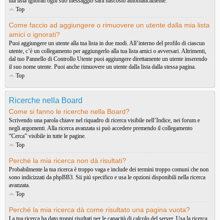
tua lista ignorati ogni suo messaggio sarà nascosto automaticamente.
Top
Come faccio ad aggiungere o rimuovere un utente dalla mia lista
amici o ignorati?
Puoi aggiungere un utente alla tua lista in due modi. All’interno del profilo di ciascun
utente, c’è un collegamento per aggiungerlo alla tua lista amici o avversari. Altrimenti,
dal tuo Pannello di Controllo Utente puoi aggiungere direttamente un utente inserendo
il suo nome utente. Puoi anche rimuovere un utente dalla lista dalla stessa pagina.
Top
Ricerche nella Board
Come si fanno le ricerche nella Board?
Scrivendo una parola chiave nel riquadro di ricerca visibile nell’Indice, nei forum e
negli argomenti. Alla ricerca avanzata si può accedere premendo il collegamento
“Cerca” visibile in tutte le pagine.
Top
Perché la mia ricerca non dà risultati?
Probabilmente la tua ricerca è troppo vaga e include dei termini troppo comuni che non
sono indicizzati da phpBB3. Sii piú specifico e usa le opzioni disponibili nella ricerca
avanzata.
Top
Perché la mia ricerca dà come risultato una pagina vuota?
La tua ricerca ha dato troppi risultati per le capacità di calcolo del server. Usa la ricerca