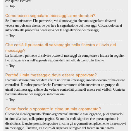
con questi richiami.
Top
Come posso segnalare messaggi ai moderatori?
Se l’amministratore l’ha permesso, vai al messaggio che vuoi segnalare: dovresti
vedere un pulsante che serve per fare la segnalazione dei messaggi. Cliccandolo sarai
introdotto alla procedura necessaria per la segnalazione dei messaggi.
Top
Che cos’è il pulsante di salvataggio nella finestra di invio dei
messaggi?
La funzione ti permette di salvare bozze di messaggi da completare e inviare in seguito.
Per utilizzarle vai nell’apposita sezione del Pannello di Controllo Utente.
Top
Perché il mio messaggio deve essere approvato?
L’amministratore può decidere che in un forum i messaggi inseriti devono prima essere
controllati. È inoltre possibile che l’amministratore ti abbia inserito in un gruppo di
utenti i cui messaggi ritiene che vadano controllati prima di essere resi visibili. Contatta
l’amministratore per maggiori informazioni.
Top
Come faccio a spostare in cima un mio argomento?
Cliccando il collegamento “Bump argomento” mentre lo stai leggendo, puoi spostarlo
in cima alla lista, nella prima pagina. Se non lo vedi, significa che questa opzione è
disabilitata. È anche possibile spostare in cima gli argomenti semplicemente inserendovi
un messaggio. Tuttavia, sii sicuro di rispettare le regole del forum in cui ti trovi.