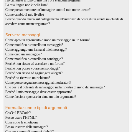
Ho cambiato il fuso orario ma l’ora è ancora sbagliata!
La mia lingua non è nella lista!
Come posso mostrare un’immagine sotto il mio nome utente?
Come cambio il mio livello?
Perché quando clicco sul collegamento all’indirizzo di posta di un utente mi chiede di
accedere come utente registrato?
Scrivere messaggi
Come apro un argomento o invio un messaggio in un forum?
Come modifico o cancello un messaggio?
Come aggiungo una firma ai miei messaggi?
Come creo un sondaggio?
Come modifico o cancello un sondaggio?
Perché non riesco ad accedere a un forum?
Perché non posso votare nei sondaggi?
Perché non riesco ad aggiungere allegati?
Perché ho ricevuto un richiamo?
Come posso segnalare messaggi ai moderatori?
Che cos’è il pulsante di salvataggio nella finestra di invio dei messaggi?
Perché il mio messaggio deve essere approvato?
Come faccio a spostare in cima un mio argomento?
Formattazione e tipi di argomenti
Cos’è il BBCode?
Posso usare l’HTML?
Cosa sono le emoticon?
Posso inserire delle immagini?
Che cosa sono gli annunci globali?