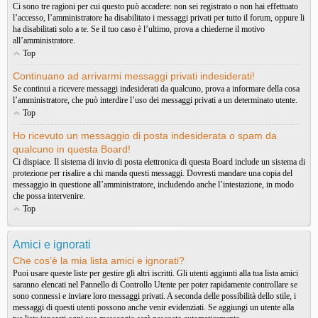
Ci sono tre ragioni per cui questo può accadere: non sei registrato o non hai effettuato
l’accesso, l’amministratore ha disabilitato i messaggi privati per tutto il forum, oppure li
ha disabilitati solo a te. Se il tuo caso è l’ultimo, prova a chiederne il motivo
all’amministratore.
Top
Continuano ad arrivarmi messaggi privati indesiderati!
Se continui a ricevere messaggi indesiderati da qualcuno, prova a informare della cosa
l’amministratore, che può interdire l’uso dei messaggi privati a un determinato utente.
Top
Ho ricevuto un messaggio di posta indesiderata o spam da
qualcuno in questa Board!
Ci dispiace. Il sistema di invio di posta elettronica di questa Board include un sistema di
protezione per risalire a chi manda questi messaggi. Dovresti mandare una copia del
messaggio in questione all’amministratore, includendo anche l’intestazione, in modo
che possa intervenire.
Top
Amici e ignorati
Che cos’è la mia lista amici e ignorati?
Puoi usare queste liste per gestire gli altri iscritti. Gli utenti aggiunti alla tua lista amici
saranno elencati nel Pannello di Controllo Utente per poter rapidamente controllare se
sono connessi e inviare loro messaggi privati. A seconda delle possibilità dello stile, i
messaggi di questi utenti possono anche venir evidenziati. Se aggiungi un utente alla