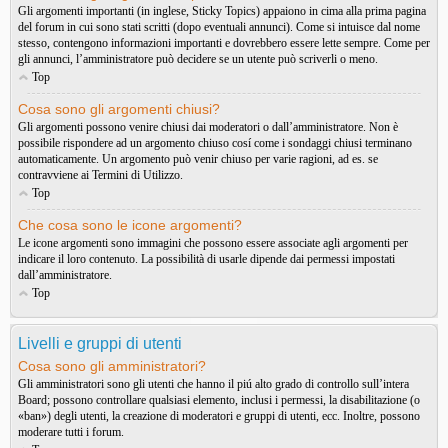
Gli argomenti importanti (in inglese, Sticky Topics) appaiono in cima alla prima pagina
del forum in cui sono stati scritti (dopo eventuali annunci). Come si intuisce dal nome
stesso, contengono informazioni importanti e dovrebbero essere lette sempre. Come per
gli annunci, l’amministratore può decidere se un utente può scriverli o meno.
Top
Cosa sono gli argomenti chiusi?
Gli argomenti possono venire chiusi dai moderatori o dall’amministratore. Non è
possibile rispondere ad un argomento chiuso cosí come i sondaggi chiusi terminano
automaticamente. Un argomento può venir chiuso per varie ragioni, ad es. se
contravviene ai Termini di Utilizzo.
Top
Che cosa sono le icone argomenti?
Le icone argomenti sono immagini che possono essere associate agli argomenti per
indicare il loro contenuto. La possibilità di usarle dipende dai permessi impostati
dall’amministratore.
Top
Livelli e gruppi di utenti
Cosa sono gli amministratori?
Gli amministratori sono gli utenti che hanno il piú alto grado di controllo sull’intera
Board; possono controllare qualsiasi elemento, inclusi i permessi, la disabilitazione (o
«ban») degli utenti, la creazione di moderatori e gruppi di utenti, ecc. Inoltre, possono
moderare tutti i forum.