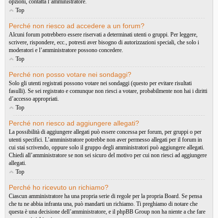
opzioni, contatta l’amministratore.
Top
Perché non riesco ad accedere a un forum?
Alcuni forum potrebbero essere riservati a determinati utenti o gruppi. Per leggere,
scrivere, rispondere, ecc., potresti aver bisogno di autorizzazioni speciali, che solo i
moderatori e l’amministratore possono concedere.
Top
Perché non posso votare nei sondaggi?
Solo gli utenti registrati possono votare nei sondaggi (questo per evitare risultati
fasulli). Se sei registrato e comunque non riesci a votare, probabilmente non hai i diritti
d’accesso appropriati.
Top
Perché non riesco ad aggiungere allegati?
La possibilità di aggiungere allegati può essere concessa per forum, per gruppi o per
utenti specifici. L’amministratore potrebbe non aver permesso allegati per il forum in
cui stai scrivendo, oppure solo il gruppo degli amministratori può aggiungere allegati.
Chiedi all’amministratore se non sei sicuro del motivo per cui non riesci ad aggiungere
allegati.
Top
Perché ho ricevuto un richiamo?
Ciascun amministratore ha una propria serie di regole per la propria Board. Se pensa
che tu ne abbia infranta una, può mandarti un richiamo. Ti preghiamo di notare che
questa è una decisione dell’amministratore, e il phpBB Group non ha niente a che fare