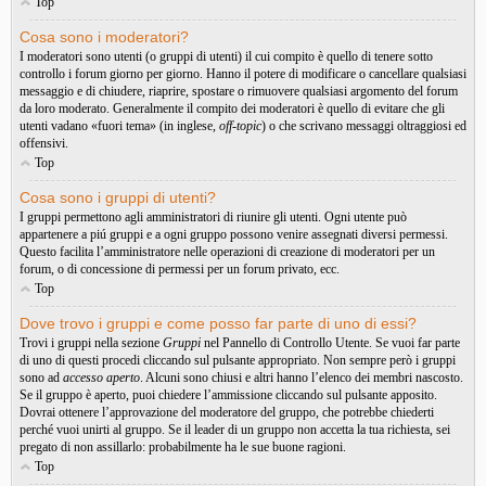
Top
Cosa sono i moderatori?
I moderatori sono utenti (o gruppi di utenti) il cui compito è quello di tenere sotto
controllo i forum giorno per giorno. Hanno il potere di modificare o cancellare qualsiasi
messaggio e di chiudere, riaprire, spostare o rimuovere qualsiasi argomento del forum
da loro moderato. Generalmente il compito dei moderatori è quello di evitare che gli
utenti vadano «fuori tema» (in inglese,
off-topic
) o che scrivano messaggi oltraggiosi ed
offensivi.
Top
Cosa sono i gruppi di utenti?
I gruppi permettono agli amministratori di riunire gli utenti. Ogni utente può
appartenere a piú gruppi e a ogni gruppo possono venire assegnati diversi permessi.
Questo facilita l’amministratore nelle operazioni di creazione di moderatori per un
forum, o di concessione di permessi per un forum privato, ecc.
Top
Dove trovo i gruppi e come posso far parte di uno di essi?
Trovi i gruppi nella sezione
Gruppi
nel Pannello di Controllo Utente. Se vuoi far parte
di uno di questi procedi cliccando sul pulsante appropriato. Non sempre però i gruppi
sono ad
accesso aperto
. Alcuni sono chiusi e altri hanno l’elenco dei membri nascosto.
Se il gruppo è aperto, puoi chiedere l’ammissione cliccando sul pulsante apposito.
Dovrai ottenere l’approvazione del moderatore del gruppo, che potrebbe chiederti
perché vuoi unirti al gruppo. Se il leader di un gruppo non accetta la tua richiesta, sei
pregato di non assillarlo: probabilmente ha le sue buone ragioni.
Top