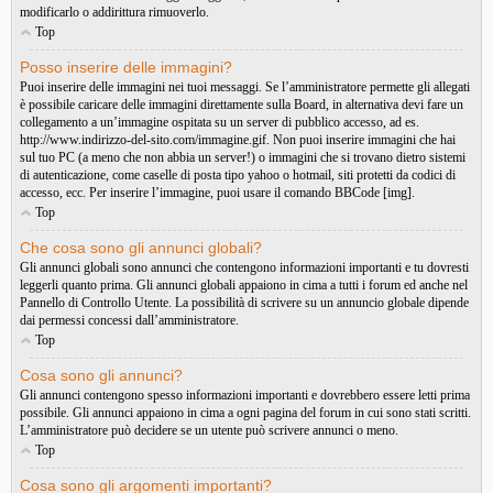
modificarlo o addirittura rimuoverlo.
Top
Posso inserire delle immagini?
Puoi inserire delle immagini nei tuoi messaggi. Se l’amministratore permette gli allegati
è possibile caricare delle immagini direttamente sulla Board, in alternativa devi fare un
collegamento a un’immagine ospitata su un server di pubblico accesso, ad es.
http://www.indirizzo-del-sito.com/immagine.gif. Non puoi inserire immagini che hai
sul tuo PC (a meno che non abbia un server!) o immagini che si trovano dietro sistemi
di autenticazione, come caselle di posta tipo yahoo o hotmail, siti protetti da codici di
accesso, ecc. Per inserire l’immagine, puoi usare il comando BBCode [img].
Top
Che cosa sono gli annunci globali?
Gli annunci globali sono annunci che contengono informazioni importanti e tu dovresti
leggerli quanto prima. Gli annunci globali appaiono in cima a tutti i forum ed anche nel
Pannello di Controllo Utente. La possibilità di scrivere su un annuncio globale dipende
dai permessi concessi dall’amministratore.
Top
Cosa sono gli annunci?
Gli annunci contengono spesso informazioni importanti e dovrebbero essere letti prima
possibile. Gli annunci appaiono in cima a ogni pagina del forum in cui sono stati scritti.
L’amministratore può decidere se un utente può scrivere annunci o meno.
Top
Cosa sono gli argomenti importanti?