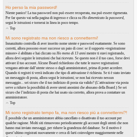
Ho perso la mia password!
Niente panico! La tua password non può essere recuperata, ma può essere rigenerata.
Per far questo vai nella pagina di ingresso e clicca su
Ho dimenticato la password
,
segui le istruzioni e tornerai in linea in poco tempo.
Top
Mi sono registrato ma non riesco a connettermi!
Innanzitutto controlla di aver inserito nome utente e password esattamente. Se sono
corretti, allora possono esser successe un paio di cose: se il supporto «registrazione
minore» è abilitato e hai cliccato su
Ho meno di 13 anni
mentre ti stavi registrando,
allora devi seguire le istruzioni che hai ricevuto. Se questo non è il tuo caso, forse devi
attivare il tuo account. Alcune Board richiedono che tutte le nuove registrazioni
vengano attivate dall’utente stesso o dagli amministratori, prima di poter accedere.
Quando ti registri ti verrà indicato che tipo di attivazione è richiesta. Se ti è stato inviato
un messaggio di posta, allora segui le istruzioni; se non hai ricevuto nessun
messaggio... sei sicuro che il tuo indirizzo di posta sia valido? (L’attivazione via posta
serve a ridurre la possibilità di avere utenti anonimi che abusano della Board.) Se sei
sicuro che l’indirizzo di posta che hai usato sia corretto, allora prova a contattare un
amministratore.
Top
Mi sono registrato tempo fa, ma non riesco piú a connettermi?!
È possibile che un amministratore abbia cancellato o disattivato il tuo account per
qualche ragione. Molti siti rimuovono periodicamente gli account degli utenti che non
hanno mai inviato messaggi, per ridurre la grandezza del database. Se il motivo è
quest’ultimo registrati nuovamente e cerca di farti coinvolgere maggiormente nelle