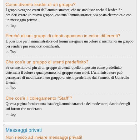
Come divento leader di un gruppo?
I gruppi vengono creati dall’amministratore, che ne stabilisce anche il leader. Se
desideri creare un nuovo gruppo, contatta l’amministratore, via posta elettronica o con
un messaggio privato.
Top
Perché alcuni gruppi di utenti appaiono in colori differenti?
È possibile per l’amministratore del forum assegnare un colore ai membri di un gruppo
per rendere piú semplice identificarli.
Top
Che cos’è un gruppo di utenti predefinito?
Se sei membro di piú di un gruppo di utenti, quello impostato come predefinito
determina il colore e quali permessi di gruppo sono attivi. L’amministratore può
permetterti di modificare il tuo gruppo di utenti predefinito dal Pannello di Controllo
Utente.
Top
Che cos’è il collegamento “Staff”?
Questa pagina fornisce una lista degli amministratori e dei moderatori, dando dettagli
sui forum che moderano.
Top
Messaggi privati
Non riesco ad inviare messaggi privati!