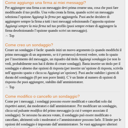
Come aggiungo una firma ai miei messaggi?
Per aggiungere una firma a un messaggio devi prima crearne una, cosa che puoi fare
modificando il tuo profilo. Una volta creata la firma, quando scrivi un messaggio
seleziona l’opzione
Aggiungi la firma
per aggiungerla. Puoi anche decidere di
aggiungere sempre la firma a tutti i tuoi messaggi selezionando l’apposita opzione
Aggiungi sempre la mia firma
nel tuo profilo (puoi sempre evitare di aggiungere la
firma deselezionando l’opzione quando scrivi un messaggio).
Top
Come creo un sondaggio?
Creare un sondaggio è facile: quando inizi un nuovo argomento (o quando modifichi il
primo messaggio di un argomento, se ti è permesso) dovresti vedere, sotto lo spazio
per l’inserimento del messaggio, un riquadro dal titolo
Aggiungi sondaggio
(se non lo
vedi, probabilmente non hai il diritto di creare sondaggi). Basta inserire un titolo per il
sondaggio e almeno due opzioni di risposta (per inserire un’opzione di risposta, scrivila
nell’apposito spazio e clicca su
Aggiungi un’opzione
). Puoi anche stabilire i giorni di
durata del sondaggio (0 per non porre limiti). C’è un limite al numero di opzioni di
risposta che puoi aggiungere, stabilito dall’amministratore.
Top
Come modifico o cancello un sondaggio?
Come per i messaggi, i sondaggi possono essere modificati e cancellati solo dai
rispettivi autori, dai moderatori e dall’amministratore. Per modificare un sondaggio,
clicca sul pulsante
modifica
del primo messaggio (a cui è sempre associato il
sondaggio). Se nessuno ha ancora votato, il sondaggio può essere modificato o
cancellato, altrimenti solo i moderatori e l’amministratore possono farlo. Il limite per le
opzioni del sondaggio è impostato dall’amministratore. Se vuoi aggiungere ulteriori