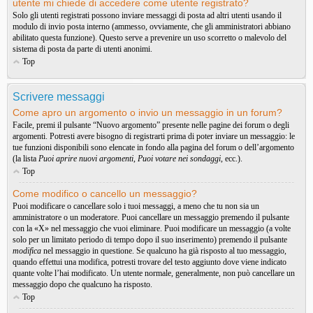
utente mi chiede di accedere come utente registrato?
Solo gli utenti registrati possono inviare messaggi di posta ad altri utenti usando il
modulo di invio posta interno (ammesso, ovviamente, che gli amministratori abbiano
abilitato questa funzione). Questo serve a prevenire un uso scorretto o malevolo del
sistema di posta da parte di utenti anonimi.
Top
Scrivere messaggi
Come apro un argomento o invio un messaggio in un forum?
Facile, premi il pulsante “Nuovo argomento” presente nelle pagine dei forum o degli
argomenti. Potresti avere bisogno di registrarti prima di poter inviare un messaggio: le
tue funzioni disponibili sono elencate in fondo alla pagina del forum o dell’argomento
(la lista
Puoi aprire nuovi argomenti
,
Puoi votare nei sondaggi
, ecc.).
Top
Come modifico o cancello un messaggio?
Puoi modificare o cancellare solo i tuoi messaggi, a meno che tu non sia un
amministratore o un moderatore. Puoi cancellare un messaggio premendo il pulsante
con la «X» nel messaggio che vuoi eliminare. Puoi modificare un messaggio (a volte
solo per un limitato periodo di tempo dopo il suo inserimento) premendo il pulsante
modifica
nel messaggio in questione. Se qualcuno ha già risposto al tuo messaggio,
quando effettui una modifica, potresti trovare del testo aggiunto dove viene indicato
quante volte l’hai modificato. Un utente normale, generalmente, non può cancellare un
messaggio dopo che qualcuno ha risposto.
Top