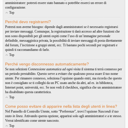
amministratore: potresti essere stato bannato o potrebbe esserci un errore di
configurazione.
Top
Perché devo registrarmi?
Potresti non averne bisogno: dipende dagli amministratori se è necessario registrarsi
per inviare messaggi. Comunque, la registrazione ti darà accesso ad altre funzioni che
non sono disponibili per gli utenti ospiti come l’uso di un’immagine personale
definibile, messaggistica privata, la possibilità di inviare messaggi di posta direttamente
dal forum, l’iscrizione a gruppi utenti, ecc. Ti bastano pochi secondi per registrarti e
quindi ti raccomandiamo di farlo.
Top
Perché vengo disconnesso automaticamente?
Se non selezioni
Connessione automatica ad ogni visita
il sistema ti terrà connesso per
un periodo prestabilito. Questo serve a evitare che qualcuno possa usare il tuo nome
utente. Per rimanere connesso, seleziona l’opzione quando entri, ma ricorda che questo
non è consigliato se ti colleghi da un PC usato anche da altri, ad es. in biblioteca,
Internet point, università, ecc. Se non vedi il checkbox, significa che un amministratore
ha disabilitato questa caratteristica.
Top
Come posso evitare di apparire nella lista degli utenti in linea?
Nel Pannello di Controllo Utente, sotto “Preferenze”, trovi l’opzione
Nascondi il tuo
stato in linea
. Attivando questa opzione, apparirai solo agli amministratori e a te stesso.
Verrai identificato come utente nascosto.
Top