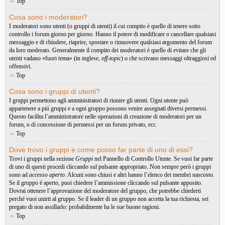
Top
Cosa sono i moderatori?
I moderatori sono utenti (o gruppi di utenti) il cui compito è quello di tenere sotto
controllo i forum giorno per giorno. Hanno il potere di modificare o cancellare qualsiasi
messaggio e di chiudere, riaprire, spostare o rimuovere qualsiasi argomento del forum
da loro moderato. Generalmente il compito dei moderatori è quello di evitare che gli
utenti vadano «fuori tema» (in inglese,
off-topic
) o che scrivano messaggi oltraggiosi ed
offensivi.
Top
Cosa sono i gruppi di utenti?
I gruppi permettono agli amministratori di riunire gli utenti. Ogni utente può
appartenere a piú gruppi e a ogni gruppo possono venire assegnati diversi permessi.
Questo facilita l’amministratore nelle operazioni di creazione di moderatori per un
forum, o di concessione di permessi per un forum privato, ecc.
Top
Dove trovo i gruppi e come posso far parte di uno di essi?
Trovi i gruppi nella sezione
Gruppi
nel Pannello di Controllo Utente. Se vuoi far parte
di uno di questi procedi cliccando sul pulsante appropriato. Non sempre però i gruppi
sono ad
accesso aperto
. Alcuni sono chiusi e altri hanno l’elenco dei membri nascosto.
Se il gruppo è aperto, puoi chiedere l’ammissione cliccando sul pulsante apposito.
Dovrai ottenere l’approvazione del moderatore del gruppo, che potrebbe chiederti
perché vuoi unirti al gruppo. Se il leader di un gruppo non accetta la tua richiesta, sei
pregato di non assillarlo: probabilmente ha le sue buone ragioni.
Top