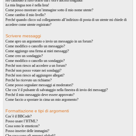
Ho cambiato il fuso orario ma l’ora è ancora sbagliata!
La mia lingua non è nella lista!
Come posso mostrare un’immagine sotto il mio nome utente?
Come cambio il mio livello?
Perché quando clicco sul collegamento all’indirizzo di posta di un utente mi chiede di
accedere come utente registrato?
Scrivere messaggi
Come apro un argomento o invio un messaggio in un forum?
Come modifico o cancello un messaggio?
Come aggiungo una firma ai miei messaggi?
Come creo un sondaggio?
Come modifico o cancello un sondaggio?
Perché non riesco ad accedere a un forum?
Perché non posso votare nei sondaggi?
Perché non riesco ad aggiungere allegati?
Perché ho ricevuto un richiamo?
Come posso segnalare messaggi ai moderatori?
Che cos’è il pulsante di salvataggio nella finestra di invio dei messaggi?
Perché il mio messaggio deve essere approvato?
Come faccio a spostare in cima un mio argomento?
Formattazione e tipi di argomenti
Cos’è il BBCode?
Posso usare l’HTML?
Cosa sono le emoticon?
Posso inserire delle immagini?
Che cosa sono gli annunci globali?