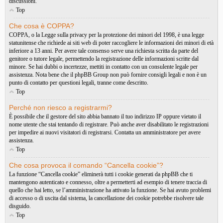
discussioni.
Top
Che cosa è COPPA?
COPPA, o la Legge sulla privacy per la protezione dei minori del 1998, è una legge
statunitense che richiede ai siti web di poter raccogliere le informazioni dei minori di età
inferiore a 13 anni. Per avere tale consenso serve una richiesta scritta da parte del
genitore o tutore legale, permettendo la registrazione delle informazioni scritte dal
minore. Se hai dubbi o incertezze, mettiti in contatto con un consulente legale per
assistenza. Nota bene che il phpBB Group non può fornire consigli legali e non è un
punto di contatto per questioni legali, tranne come descritto.
Top
Perché non riesco a registrarmi?
È possibile che il gestore del sito abbia bannato il tuo indirizzo IP oppure vietato il
nome utente che stai tentando di registrare. Può anche aver disabilitato le registrazioni
per impedire ai nuovi visitatori di registrarsi. Contatta un amministratore per avere
assistenza.
Top
Che cosa provoca il comando “Cancella cookie”?
La funzione “Cancella cookie” eliminerà tutti i cookie generati da phpBB che ti
mantengono autenticato e connesso, oltre a permetterti ad esempio di tenere traccia di
quello che hai letto, se l’amministrazione ha attivato la funzione. Se hai avuto problemi
di accesso o di uscita dal sistema, la cancellazione dei cookie potrebbe risolvere tale
disguido.
Top