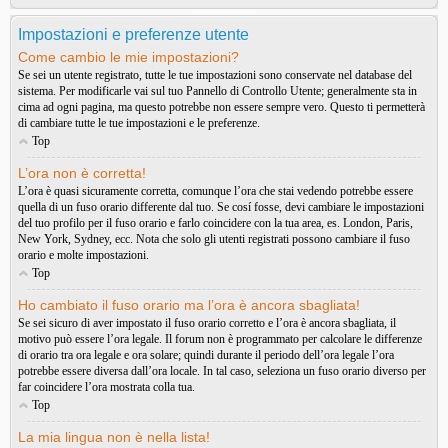
Impostazioni e preferenze utente
Come cambio le mie impostazioni?
Se sei un utente registrato, tutte le tue impostazioni sono conservate nel database del
sistema. Per modificarle vai sul tuo Pannello di Controllo Utente; generalmente sta in
cima ad ogni pagina, ma questo potrebbe non essere sempre vero. Questo ti permetterà
di cambiare tutte le tue impostazioni e le preferenze.
Top
L’ora non è corretta!
L’ora è quasi sicuramente corretta, comunque l’ora che stai vedendo potrebbe essere
quella di un fuso orario differente dal tuo. Se cosí fosse, devi cambiare le impostazioni
del tuo profilo per il fuso orario e farlo coincidere con la tua area, es. London, Paris,
New York, Sydney, ecc. Nota che solo gli utenti registrati possono cambiare il fuso
orario e molte impostazioni.
Top
Ho cambiato il fuso orario ma l’ora è ancora sbagliata!
Se sei sicuro di aver impostato il fuso orario corretto e l’ora è ancora sbagliata, il
motivo può essere l’ora legale. Il forum non è programmato per calcolare le differenze
di orario tra ora legale e ora solare; quindi durante il periodo dell’ora legale l’ora
potrebbe essere diversa dall’ora locale. In tal caso, seleziona un fuso orario diverso per
far coincidere l’ora mostrata colla tua.
Top
La mia lingua non è nella lista!