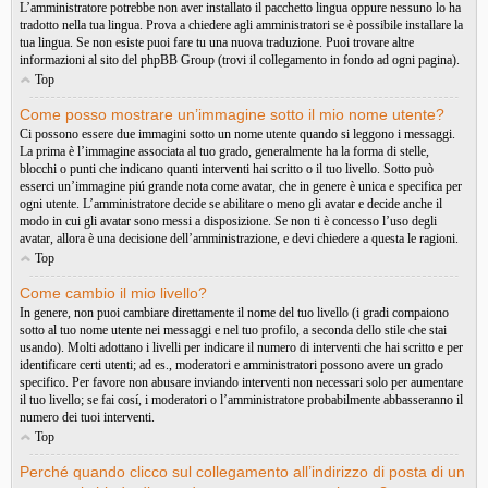
L’amministratore potrebbe non aver installato il pacchetto lingua oppure nessuno lo ha
tradotto nella tua lingua. Prova a chiedere agli amministratori se è possibile installare la
tua lingua. Se non esiste puoi fare tu una nuova traduzione. Puoi trovare altre
informazioni al sito del phpBB Group (trovi il collegamento in fondo ad ogni pagina).
Top
Come posso mostrare un’immagine sotto il mio nome utente?
Ci possono essere due immagini sotto un nome utente quando si leggono i messaggi.
La prima è l’immagine associata al tuo grado, generalmente ha la forma di stelle,
blocchi o punti che indicano quanti interventi hai scritto o il tuo livello. Sotto può
esserci un’immagine piú grande nota come avatar, che in genere è unica e specifica per
ogni utente. L’amministratore decide se abilitare o meno gli avatar e decide anche il
modo in cui gli avatar sono messi a disposizione. Se non ti è concesso l’uso degli
avatar, allora è una decisione dell’amministrazione, e devi chiedere a questa le ragioni.
Top
Come cambio il mio livello?
In genere, non puoi cambiare direttamente il nome del tuo livello (i gradi compaiono
sotto al tuo nome utente nei messaggi e nel tuo profilo, a seconda dello stile che stai
usando). Molti adottano i livelli per indicare il numero di interventi che hai scritto e per
identificare certi utenti; ad es., moderatori e amministratori possono avere un grado
specifico. Per favore non abusare inviando interventi non necessari solo per aumentare
il tuo livello; se fai cosí, i moderatori o l’amministratore probabilmente abbasseranno il
numero dei tuoi interventi.
Top
Perché quando clicco sul collegamento all’indirizzo di posta di un