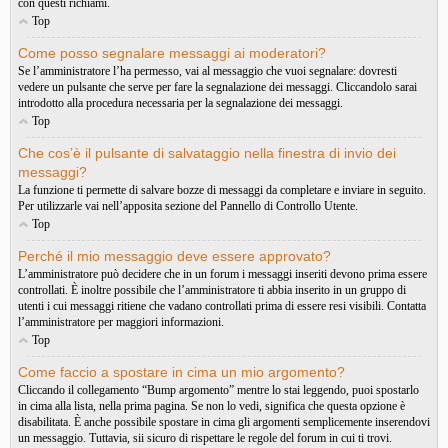
con questi richiami.
Top
Come posso segnalare messaggi ai moderatori?
Se l’amministratore l’ha permesso, vai al messaggio che vuoi segnalare: dovresti
vedere un pulsante che serve per fare la segnalazione dei messaggi. Cliccandolo sarai
introdotto alla procedura necessaria per la segnalazione dei messaggi.
Top
Che cos’è il pulsante di salvataggio nella finestra di invio dei
messaggi?
La funzione ti permette di salvare bozze di messaggi da completare e inviare in seguito.
Per utilizzarle vai nell’apposita sezione del Pannello di Controllo Utente.
Top
Perché il mio messaggio deve essere approvato?
L’amministratore può decidere che in un forum i messaggi inseriti devono prima essere
controllati. È inoltre possibile che l’amministratore ti abbia inserito in un gruppo di
utenti i cui messaggi ritiene che vadano controllati prima di essere resi visibili. Contatta
l’amministratore per maggiori informazioni.
Top
Come faccio a spostare in cima un mio argomento?
Cliccando il collegamento “Bump argomento” mentre lo stai leggendo, puoi spostarlo
in cima alla lista, nella prima pagina. Se non lo vedi, significa che questa opzione è
disabilitata. È anche possibile spostare in cima gli argomenti semplicemente inserendovi
un messaggio. Tuttavia, sii sicuro di rispettare le regole del forum in cui ti trovi.