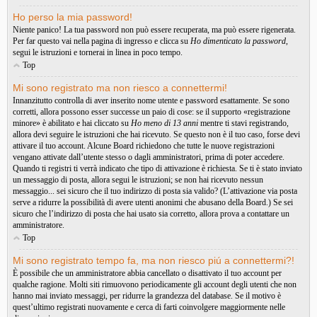
Ho perso la mia password!
Niente panico! La tua password non può essere recuperata, ma può essere rigenerata.
Per far questo vai nella pagina di ingresso e clicca su
Ho dimenticato la password
,
segui le istruzioni e tornerai in linea in poco tempo.
Top
Mi sono registrato ma non riesco a connettermi!
Innanzitutto controlla di aver inserito nome utente e password esattamente. Se sono
corretti, allora possono esser successe un paio di cose: se il supporto «registrazione
minore» è abilitato e hai cliccato su
Ho meno di 13 anni
mentre ti stavi registrando,
allora devi seguire le istruzioni che hai ricevuto. Se questo non è il tuo caso, forse devi
attivare il tuo account. Alcune Board richiedono che tutte le nuove registrazioni
vengano attivate dall’utente stesso o dagli amministratori, prima di poter accedere.
Quando ti registri ti verrà indicato che tipo di attivazione è richiesta. Se ti è stato inviato
un messaggio di posta, allora segui le istruzioni; se non hai ricevuto nessun
messaggio... sei sicuro che il tuo indirizzo di posta sia valido? (L’attivazione via posta
serve a ridurre la possibilità di avere utenti anonimi che abusano della Board.) Se sei
sicuro che l’indirizzo di posta che hai usato sia corretto, allora prova a contattare un
amministratore.
Top
Mi sono registrato tempo fa, ma non riesco piú a connettermi?!
È possibile che un amministratore abbia cancellato o disattivato il tuo account per
qualche ragione. Molti siti rimuovono periodicamente gli account degli utenti che non
hanno mai inviato messaggi, per ridurre la grandezza del database. Se il motivo è
quest’ultimo registrati nuovamente e cerca di farti coinvolgere maggiormente nelle