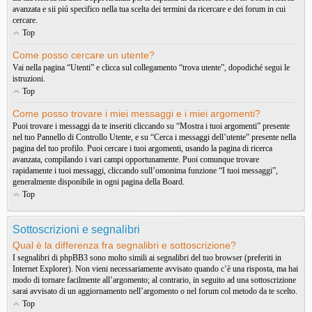
avanzata e sii piú specifico nella tua scelta dei termini da ricercare e dei forum in cui
cercare.
Top
Come posso cercare un utente?
Vai nella pagina “Utenti” e clicca sul collegamento “trova utente”, dopodiché segui le
istruzioni.
Top
Come posso trovare i miei messaggi e i miei argomenti?
Puoi trovare i messaggi da te inseriti cliccando su “Mostra i tuoi argomenti” presente
nel tuo Pannello di Controllo Utente, e su “Cerca i messaggi dell’utente” presente nella
pagina del tuo profilo. Puoi cercare i tuoi argomenti, usando la pagina di ricerca
avanzata, compilando i vari campi opportunamente. Puoi comunque trovare
rapidamente i tuoi messaggi, cliccando sull’omonima funzione “I tuoi messaggi”,
generalmente disponibile in ogni pagina della Board.
Top
Sottoscrizioni e segnalibri
Qual è la differenza fra segnalibri e sottoscrizione?
I segnalibri di phpBB3 sono molto simili ai segnalibri del tuo browser (preferiti in
Internet Explorer). Non vieni necessariamente avvisato quando c’è una risposta, ma hai
modo di tornare facilmente all’argomento; al contrario, in seguito ad una sottoscrizione
sarai avvisato di un aggiornamento nell’argomento o nel forum col metodo da te scelto.
Top