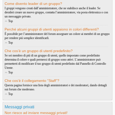
Come divento leader di un gruppo?
I gruppi vengono creati dall’amministratore, che ne stabilisce anche il leader. Se
desideri creare un nuovo gruppo, contatta l’amministratore, via posta elettronica o con
un messaggio privato.
Top
Perché alcuni gruppi di utenti appaiono in colori differenti?
È possibile per l’amministratore del forum assegnare un colore ai membri di un gruppo
per rendere piú semplice identificarli.
Top
Che cos’è un gruppo di utenti predefinito?
Se sei membro di piú di un gruppo di utenti, quello impostato come predefinito
determina il colore e quali permessi di gruppo sono attivi. L’amministratore può
permetterti di modificare il tuo gruppo di utenti predefinito dal Pannello di Controllo
Utente.
Top
Che cos’è il collegamento “Staff”?
Questa pagina fornisce una lista degli amministratori e dei moderatori, dando dettagli
sui forum che moderano.
Top
Messaggi privati
Non riesco ad inviare messaggi privati!