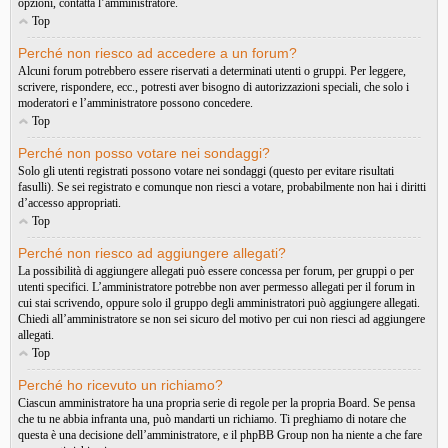
opzioni, contatta l’amministratore.
Top
Perché non riesco ad accedere a un forum?
Alcuni forum potrebbero essere riservati a determinati utenti o gruppi. Per leggere,
scrivere, rispondere, ecc., potresti aver bisogno di autorizzazioni speciali, che solo i
moderatori e l’amministratore possono concedere.
Top
Perché non posso votare nei sondaggi?
Solo gli utenti registrati possono votare nei sondaggi (questo per evitare risultati
fasulli). Se sei registrato e comunque non riesci a votare, probabilmente non hai i diritti
d’accesso appropriati.
Top
Perché non riesco ad aggiungere allegati?
La possibilità di aggiungere allegati può essere concessa per forum, per gruppi o per
utenti specifici. L’amministratore potrebbe non aver permesso allegati per il forum in
cui stai scrivendo, oppure solo il gruppo degli amministratori può aggiungere allegati.
Chiedi all’amministratore se non sei sicuro del motivo per cui non riesci ad aggiungere
allegati.
Top
Perché ho ricevuto un richiamo?
Ciascun amministratore ha una propria serie di regole per la propria Board. Se pensa
che tu ne abbia infranta una, può mandarti un richiamo. Ti preghiamo di notare che
questa è una decisione dell’amministratore, e il phpBB Group non ha niente a che fare