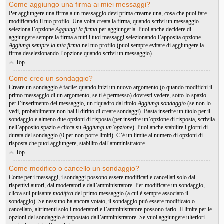
Come aggiungo una firma ai miei messaggi?
Per aggiungere una firma a un messaggio devi prima crearne una, cosa che puoi fare
modificando il tuo profilo. Una volta creata la firma, quando scrivi un messaggio
seleziona l’opzione
Aggiungi la firma
per aggiungerla. Puoi anche decidere di
aggiungere sempre la firma a tutti i tuoi messaggi selezionando l’apposita opzione
Aggiungi sempre la mia firma
nel tuo profilo (puoi sempre evitare di aggiungere la
firma deselezionando l’opzione quando scrivi un messaggio).
Top
Come creo un sondaggio?
Creare un sondaggio è facile: quando inizi un nuovo argomento (o quando modifichi il
primo messaggio di un argomento, se ti è permesso) dovresti vedere, sotto lo spazio
per l’inserimento del messaggio, un riquadro dal titolo
Aggiungi sondaggio
(se non lo
vedi, probabilmente non hai il diritto di creare sondaggi). Basta inserire un titolo per il
sondaggio e almeno due opzioni di risposta (per inserire un’opzione di risposta, scrivila
nell’apposito spazio e clicca su
Aggiungi un’opzione
). Puoi anche stabilire i giorni di
durata del sondaggio (0 per non porre limiti). C’è un limite al numero di opzioni di
risposta che puoi aggiungere, stabilito dall’amministratore.
Top
Come modifico o cancello un sondaggio?
Come per i messaggi, i sondaggi possono essere modificati e cancellati solo dai
rispettivi autori, dai moderatori e dall’amministratore. Per modificare un sondaggio,
clicca sul pulsante
modifica
del primo messaggio (a cui è sempre associato il
sondaggio). Se nessuno ha ancora votato, il sondaggio può essere modificato o
cancellato, altrimenti solo i moderatori e l’amministratore possono farlo. Il limite per le
opzioni del sondaggio è impostato dall’amministratore. Se vuoi aggiungere ulteriori