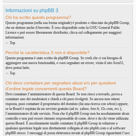
Informazioni su phpBB 3
Chi ha scritto questo programma?
Questo programma (nella sua forma originale) è prodotto e rilasciato da
phpBB Group
,
che ne detiene anche il brevetto. È reso disponibile sotto la GNU General Public
Licence e può essere liberamente distribuito; clicca sul collegamento per maggiori
informazioni.
Top
Perché la caratteristica X non è disponibile?
Questo programma è stato scritto da phpBB Group. Se credi che ci sia bisogno di
aggiungere una nuova funzionalità, o vuoi segnalare un errore, visita il sito
Area51
,
dove potrai farlo.
Top
Chi devo contattare per segnalare abusi e/o per questioni
d’ordine legale concernenti questa Board?
Devi contattare l’amministratore di questa Board. Se non riesci a trovarlo, prova a
contattare uno dei moderatori e chiedi a chi puoi rivolgerti. Se ancora non ottieni
risposta, puoi contattare il proprietario del dominio (fai una ricerca con
whois
) oppure,
se la Board è ospitata da un servizio gratuito (ad es. yahoo, free.fr, f2s.com, ecc.),
l’amministratore di tale servizio. Nota che il phpBB Group non ha assolutamente alcun
controllo e non può essere ritenuto responsabile di come, dove e da chi viene utilizzata
questa Board. È assolutamente inutile contattare il phpBB Group in relazione a
qualsiasi questione legale non direttamente collegata al sito phpbb.com o al software
phpBB stesso. I messaggi di posta elettronica inviati al phpBB Group riguardanti l’uso