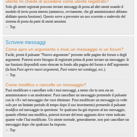
utente mi chiede di accedere come utente registrato?
Solo gli utenti registrati possono inviare messaggi di posta ad altri utenti usando il
modulo di invio posta interno (ammesso, ovviamente, che gli amministratori abbiano
abilitato questa funzione). Questo serve a prevenire un uso scorretto o malevolo del
sistema di posta da parte di utenti anonimi.
Top
Scrivere messaggi
Come apro un argomento o invio un messaggio in un forum?
Facile, premi il pulsante “Nuovo argomento” presente nelle pagine dei forum o degli
argomenti. Potresti avere bisogno di registrarti prima di poter inviare un messaggio: le
tue funzioni disponibili sono elencate in fondo alla pagina del forum o dell’argomento
(la lista
Puoi aprire nuovi argomenti
,
Puoi votare nei sondaggi
, ecc.).
Top
Come modifico o cancello un messaggio?
Puoi modificare o cancellare solo i tuoi messaggi, a meno che tu non sia un
amministratore o un moderatore. Puoi cancellare un messaggio premendo il pulsante
con la «X» nel messaggio che vuoi eliminare. Puoi modificare un messaggio (a volte
solo per un limitato periodo di tempo dopo il suo inserimento) premendo il pulsante
modifica
nel messaggio in questione. Se qualcuno ha già risposto al tuo messaggio,
quando effettui una modifica, potresti trovare del testo aggiunto dove viene indicato
quante volte l’hai modificato. Un utente normale, generalmente, non può cancellare un
messaggio dopo che qualcuno ha risposto.
Top