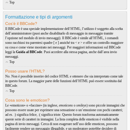
Top
Formattazione e tipi di argomenti
Cos’è il BBCode?
Il BBCode è una speciale implementazione dell’HTML; l’utilizzo è soggetto alla scelta
dell’amministratore (puoi anche disabilitarlo di messaggio in messaggio tramite
l’opzione nel modulo di invio messaggi). Il BBCode è simile all’HTML, i comandi
sono racchiusi tra parentesi quadre [ e ] anziché tra < e > e offre un controllo maggiore
su cosa e come viene mostrato nei messaggi. Per maggiori informazioni sul BBCode
leggi la
Guida al BBCode
. Puoi accedere alla stessa pagina, anche dall’area invio
messaggi.
Top
Posso usare l’HTML?
No. Non è possibile inserire del codice HTML e ottenere che sia interpretato come tale
in questo forum. La maggior parte delle funzioni dell’HTML può essere sostituita dal
BBCode.
Top
Cosa sono le emoticon?
Le «emoticon» o «faccine» (in inglese,
emoticons
o
smileys
) sono piccole immagini che
possono essere usate per esprimere una sensazione o un’emozione con pochi caratteri;
ad es. :) significa felice, :( significa triste. Questo forum trasforma automaticamente
queste serie di caratteri in immagini. La lista completa delle emoticon è visibile nella
pagina di invio messaggi. Cerca di non esagerare nell’uso delle emoticon, possono
facilmente rendere un messaggio illeggibile, e un moderatore potrebbe decidere di