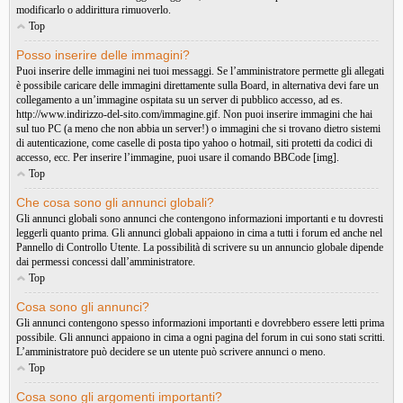
modificarlo o addirittura rimuoverlo.
Top
Posso inserire delle immagini?
Puoi inserire delle immagini nei tuoi messaggi. Se l’amministratore permette gli allegati
è possibile caricare delle immagini direttamente sulla Board, in alternativa devi fare un
collegamento a un’immagine ospitata su un server di pubblico accesso, ad es.
http://www.indirizzo-del-sito.com/immagine.gif. Non puoi inserire immagini che hai
sul tuo PC (a meno che non abbia un server!) o immagini che si trovano dietro sistemi
di autenticazione, come caselle di posta tipo yahoo o hotmail, siti protetti da codici di
accesso, ecc. Per inserire l’immagine, puoi usare il comando BBCode [img].
Top
Che cosa sono gli annunci globali?
Gli annunci globali sono annunci che contengono informazioni importanti e tu dovresti
leggerli quanto prima. Gli annunci globali appaiono in cima a tutti i forum ed anche nel
Pannello di Controllo Utente. La possibilità di scrivere su un annuncio globale dipende
dai permessi concessi dall’amministratore.
Top
Cosa sono gli annunci?
Gli annunci contengono spesso informazioni importanti e dovrebbero essere letti prima
possibile. Gli annunci appaiono in cima a ogni pagina del forum in cui sono stati scritti.
L’amministratore può decidere se un utente può scrivere annunci o meno.
Top
Cosa sono gli argomenti importanti?