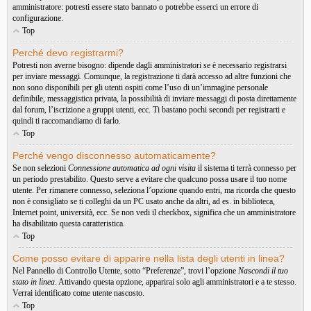
amministratore: potresti essere stato bannato o potrebbe esserci un errore di
configurazione.
Top
Perché devo registrarmi?
Potresti non averne bisogno: dipende dagli amministratori se è necessario registrarsi
per inviare messaggi. Comunque, la registrazione ti darà accesso ad altre funzioni che
non sono disponibili per gli utenti ospiti come l’uso di un’immagine personale
definibile, messaggistica privata, la possibilità di inviare messaggi di posta direttamente
dal forum, l’iscrizione a gruppi utenti, ecc. Ti bastano pochi secondi per registrarti e
quindi ti raccomandiamo di farlo.
Top
Perché vengo disconnesso automaticamente?
Se non selezioni
Connessione automatica ad ogni visita
il sistema ti terrà connesso per
un periodo prestabilito. Questo serve a evitare che qualcuno possa usare il tuo nome
utente. Per rimanere connesso, seleziona l’opzione quando entri, ma ricorda che questo
non è consigliato se ti colleghi da un PC usato anche da altri, ad es. in biblioteca,
Internet point, università, ecc. Se non vedi il checkbox, significa che un amministratore
ha disabilitato questa caratteristica.
Top
Come posso evitare di apparire nella lista degli utenti in linea?
Nel Pannello di Controllo Utente, sotto “Preferenze”, trovi l’opzione
Nascondi il tuo
stato in linea
. Attivando questa opzione, apparirai solo agli amministratori e a te stesso.
Verrai identificato come utente nascosto.
Top