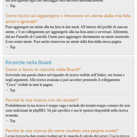
tua lista ignorati ogni suo messaggio sarà nascosto automaticamente.
Top
Come faccio ad aggiungere o rimuovere un utente dalla mia lista
amici o ignorati?
Puoi aggiungere un utente alla tua lista in due modi. All’interno del profilo di ciascun
utente, c’è un collegamento per aggiungerlo alla tua lista amici o avversari. Altrimenti,
dal tuo Pannello di Controllo Utente puoi aggiungere direttamente un utente inserendo
il suo nome utente. Puoi anche rimuovere un utente dalla lista dalla stessa pagina.
Top
Ricerche nella Board
Come si fanno le ricerche nella Board?
Scrivendo una parola chiave nel riquadro di ricerca visibile nell’Indice, nei forum e
negli argomenti. Alla ricerca avanzata si può accedere premendo il collegamento
“Cerca” visibile in tutte le pagine.
Top
Perché la mia ricerca non dà risultati?
Probabilmente la tua ricerca è troppo vaga e include dei termini troppo comuni che non
sono indicizzati da phpBB3. Sii piú specifico e usa le opzioni disponibili nella ricerca
avanzata.
Top
Perché la mia ricerca dà come risultato una pagina vuota?
La tua ricerca ha dato troppi risultati per le capacità di calcolo del server. Usa la ricerca