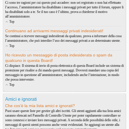
Ci sono tre ragioni per cui questo può accadere: non sei registrato o non hai effettuato
l’accesso, l’amministratore ha disabilitato i messaggi privati per tutto il forum, oppure li
ha disabilitati solo a te. Se il tuo caso è l’ultimo, prova a chiederne il motivo
all’amministratore.
Top
Continuano ad arrivarmi messaggi privati indesiderati!
Se continui a ricevere messaggi indesiderati da qualcuno, prova a informare della cosa
l’amministratore, che può interdire l’uso dei messaggi privati a un determinato utente.
Top
Ho ricevuto un messaggio di posta indesiderata o spam da
qualcuno in questa Board!
Ci dispiace. Il sistema di invio di posta elettronica di questa Board include un sistema di
protezione per risalire a chi manda questi messaggi. Dovresti mandare una copia del
messaggio in questione all’amministratore, includendo anche l’intestazione, in modo
che possa intervenire.
Top
Amici e ignorati
Che cos’è la mia lista amici e ignorati?
Puoi usare queste liste per gestire gli altri iscritti. Gli utenti aggiunti alla tua lista amici
saranno elencati nel Pannello di Controllo Utente per poter rapidamente controllare se
sono connessi e inviare loro messaggi privati. A seconda delle possibilità dello stile, i
messaggi di questi utenti possono anche venir evidenziati. Se aggiungi un utente alla