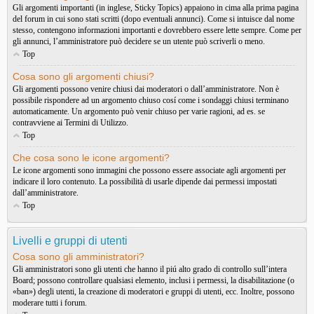
Gli argomenti importanti (in inglese, Sticky Topics) appaiono in cima alla prima pagina
del forum in cui sono stati scritti (dopo eventuali annunci). Come si intuisce dal nome
stesso, contengono informazioni importanti e dovrebbero essere lette sempre. Come per
gli annunci, l’amministratore può decidere se un utente può scriverli o meno.
Top
Cosa sono gli argomenti chiusi?
Gli argomenti possono venire chiusi dai moderatori o dall’amministratore. Non è
possibile rispondere ad un argomento chiuso cosí come i sondaggi chiusi terminano
automaticamente. Un argomento può venir chiuso per varie ragioni, ad es. se
contravviene ai Termini di Utilizzo.
Top
Che cosa sono le icone argomenti?
Le icone argomenti sono immagini che possono essere associate agli argomenti per
indicare il loro contenuto. La possibilità di usarle dipende dai permessi impostati
dall’amministratore.
Top
Livelli e gruppi di utenti
Cosa sono gli amministratori?
Gli amministratori sono gli utenti che hanno il piú alto grado di controllo sull’intera
Board; possono controllare qualsiasi elemento, inclusi i permessi, la disabilitazione (o
«ban») degli utenti, la creazione di moderatori e gruppi di utenti, ecc. Inoltre, possono
moderare tutti i forum.