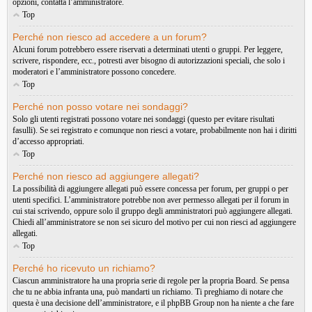
opzioni, contatta l’amministratore.
Top
Perché non riesco ad accedere a un forum?
Alcuni forum potrebbero essere riservati a determinati utenti o gruppi. Per leggere,
scrivere, rispondere, ecc., potresti aver bisogno di autorizzazioni speciali, che solo i
moderatori e l’amministratore possono concedere.
Top
Perché non posso votare nei sondaggi?
Solo gli utenti registrati possono votare nei sondaggi (questo per evitare risultati
fasulli). Se sei registrato e comunque non riesci a votare, probabilmente non hai i diritti
d’accesso appropriati.
Top
Perché non riesco ad aggiungere allegati?
La possibilità di aggiungere allegati può essere concessa per forum, per gruppi o per
utenti specifici. L’amministratore potrebbe non aver permesso allegati per il forum in
cui stai scrivendo, oppure solo il gruppo degli amministratori può aggiungere allegati.
Chiedi all’amministratore se non sei sicuro del motivo per cui non riesci ad aggiungere
allegati.
Top
Perché ho ricevuto un richiamo?
Ciascun amministratore ha una propria serie di regole per la propria Board. Se pensa
che tu ne abbia infranta una, può mandarti un richiamo. Ti preghiamo di notare che
questa è una decisione dell’amministratore, e il phpBB Group non ha niente a che fare