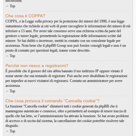
discussioni.
Top
Che cosa è COPPA?
COPPA, o la Legge sulla privacy per la protezione dei minori del 1998, è una legge
statunitense che richiede ai siti web di poter raccogliere le informazioni dei minori di età
inferiore a 13 anni. Per avere tale consenso serve una richiesta scritta da parte del
genitore o tutore legale, permettendo la registrazione delle informazioni scritte dal
minore. Se hai dubbi o incertezze, mettiti in contatto con un consulente legale per
assistenza. Nota bene che il phpBB Group non può fornire consigli legali e non è un
punto di contatto per questioni legali, tranne come descritto.
Top
Perché non riesco a registrarmi?
È possibile che il gestore del sito abbia bannato il tuo indirizzo IP oppure vietato il
nome utente che stai tentando di registrare. Può anche aver disabilitato le registrazioni
per impedire ai nuovi visitatori di registrarsi. Contatta un amministratore per avere
assistenza.
Top
Che cosa provoca il comando “Cancella cookie”?
La funzione “Cancella cookie” eliminerà tutti i cookie generati da phpBB che ti
mantengono autenticato e connesso, oltre a permetterti ad esempio di tenere traccia di
quello che hai letto, se l’amministrazione ha attivato la funzione. Se hai avuto problemi
di accesso o di uscita dal sistema, la cancellazione dei cookie potrebbe risolvere tale
disguido.
Top