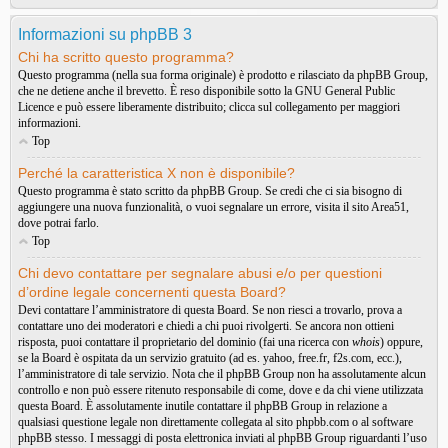
Informazioni su phpBB 3
Chi ha scritto questo programma?
Questo programma (nella sua forma originale) è prodotto e rilasciato da
phpBB Group
,
che ne detiene anche il brevetto. È reso disponibile sotto la GNU General Public
Licence e può essere liberamente distribuito; clicca sul collegamento per maggiori
informazioni.
Top
Perché la caratteristica X non è disponibile?
Questo programma è stato scritto da phpBB Group. Se credi che ci sia bisogno di
aggiungere una nuova funzionalità, o vuoi segnalare un errore, visita il sito
Area51
,
dove potrai farlo.
Top
Chi devo contattare per segnalare abusi e/o per questioni
d’ordine legale concernenti questa Board?
Devi contattare l’amministratore di questa Board. Se non riesci a trovarlo, prova a
contattare uno dei moderatori e chiedi a chi puoi rivolgerti. Se ancora non ottieni
risposta, puoi contattare il proprietario del dominio (fai una ricerca con
whois
) oppure,
se la Board è ospitata da un servizio gratuito (ad es. yahoo, free.fr, f2s.com, ecc.),
l’amministratore di tale servizio. Nota che il phpBB Group non ha assolutamente alcun
controllo e non può essere ritenuto responsabile di come, dove e da chi viene utilizzata
questa Board. È assolutamente inutile contattare il phpBB Group in relazione a
qualsiasi questione legale non direttamente collegata al sito phpbb.com o al software
phpBB stesso. I messaggi di posta elettronica inviati al phpBB Group riguardanti l’uso