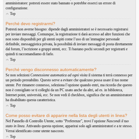
amministratore: potresti essere stato bannato o potrebbe esserci un errore di
configurazione.
Top
Perché devo registrarmi?
Potresti non averne bisogno: dipende dagli amministratori se è necessario registrarsi
per inviare messaggi. Comunque, la registrazione ti darà accesso ad altre funzioni che
non sono disponibili per gli utenti ospiti come l’uso di un’immagine personale
definibile, messaggistica privata, la possibilità di inviare messaggi di posta direttamente
dal forum, l’iscrizione a gruppi utenti, ecc. Ti bastano pochi secondi per registrarti e
quindi ti raccomandiamo di farlo.
Top
Perché vengo disconnesso automaticamente?
Se non selezioni
Connessione automatica ad ogni visita
il sistema ti terrà connesso per
un periodo prestabilito. Questo serve a evitare che qualcuno possa usare il tuo nome
utente. Per rimanere connesso, seleziona l’opzione quando entri, ma ricorda che questo
non è consigliato se ti colleghi da un PC usato anche da altri, ad es. in biblioteca,
Internet point, università, ecc. Se non vedi il checkbox, significa che un amministratore
ha disabilitato questa caratteristica.
Top
Come posso evitare di apparire nella lista degli utenti in linea?
Nel Pannello di Controllo Utente, sotto “Preferenze”, trovi l’opzione
Nascondi il tuo
stato in linea
. Attivando questa opzione, apparirai solo agli amministratori e a te stesso.
Verrai identificato come utente nascosto.
Top