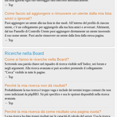
tua lista ignorati ogni suo messaggio sarà nascosto automaticamente.
Top
Come faccio ad aggiungere o rimuovere un utente dalla mia lista
amici o ignorati?
Puoi aggiungere un utente alla tua lista in due modi. All’interno del profilo di ciascun
utente, c’è un collegamento per aggiungerlo alla tua lista amici o avversari. Altrimenti,
dal tuo Pannello di Controllo Utente puoi aggiungere direttamente un utente inserendo
il suo nome utente. Puoi anche rimuovere un utente dalla lista dalla stessa pagina.
Top
Ricerche nella Board
Come si fanno le ricerche nella Board?
Scrivendo una parola chiave nel riquadro di ricerca visibile nell’Indice, nei forum e
negli argomenti. Alla ricerca avanzata si può accedere premendo il collegamento
“Cerca” visibile in tutte le pagine.
Top
Perché la mia ricerca non dà risultati?
Probabilmente la tua ricerca è troppo vaga e include dei termini troppo comuni che non
sono indicizzati da phpBB3. Sii piú specifico e usa le opzioni disponibili nella ricerca
avanzata.
Top
Perché la mia ricerca dà come risultato una pagina vuota?
La tua ricerca ha dato troppi risultati per le capacità di calcolo del server. Usa la ricerca