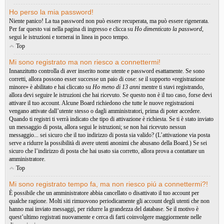
Ho perso la mia password!
Niente panico! La tua password non può essere recuperata, ma può essere rigenerata.
Per far questo vai nella pagina di ingresso e clicca su
Ho dimenticato la password
,
segui le istruzioni e tornerai in linea in poco tempo.
Top
Mi sono registrato ma non riesco a connettermi!
Innanzitutto controlla di aver inserito nome utente e password esattamente. Se sono
corretti, allora possono esser successe un paio di cose: se il supporto «registrazione
minore» è abilitato e hai cliccato su
Ho meno di 13 anni
mentre ti stavi registrando,
allora devi seguire le istruzioni che hai ricevuto. Se questo non è il tuo caso, forse devi
attivare il tuo account. Alcune Board richiedono che tutte le nuove registrazioni
vengano attivate dall’utente stesso o dagli amministratori, prima di poter accedere.
Quando ti registri ti verrà indicato che tipo di attivazione è richiesta. Se ti è stato inviato
un messaggio di posta, allora segui le istruzioni; se non hai ricevuto nessun
messaggio... sei sicuro che il tuo indirizzo di posta sia valido? (L’attivazione via posta
serve a ridurre la possibilità di avere utenti anonimi che abusano della Board.) Se sei
sicuro che l’indirizzo di posta che hai usato sia corretto, allora prova a contattare un
amministratore.
Top
Mi sono registrato tempo fa, ma non riesco piú a connettermi?!
È possibile che un amministratore abbia cancellato o disattivato il tuo account per
qualche ragione. Molti siti rimuovono periodicamente gli account degli utenti che non
hanno mai inviato messaggi, per ridurre la grandezza del database. Se il motivo è
quest’ultimo registrati nuovamente e cerca di farti coinvolgere maggiormente nelle