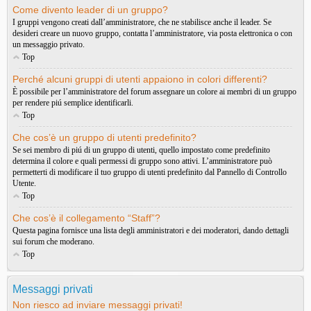
Come divento leader di un gruppo?
I gruppi vengono creati dall’amministratore, che ne stabilisce anche il leader. Se
desideri creare un nuovo gruppo, contatta l’amministratore, via posta elettronica o con
un messaggio privato.
Top
Perché alcuni gruppi di utenti appaiono in colori differenti?
È possibile per l’amministratore del forum assegnare un colore ai membri di un gruppo
per rendere piú semplice identificarli.
Top
Che cos’è un gruppo di utenti predefinito?
Se sei membro di piú di un gruppo di utenti, quello impostato come predefinito
determina il colore e quali permessi di gruppo sono attivi. L’amministratore può
permetterti di modificare il tuo gruppo di utenti predefinito dal Pannello di Controllo
Utente.
Top
Che cos’è il collegamento “Staff”?
Questa pagina fornisce una lista degli amministratori e dei moderatori, dando dettagli
sui forum che moderano.
Top
Messaggi privati
Non riesco ad inviare messaggi privati!