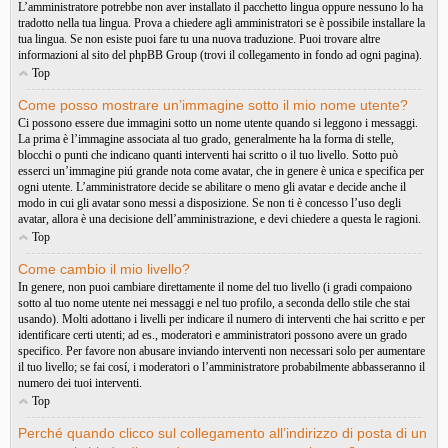
L’amministratore potrebbe non aver installato il pacchetto lingua oppure nessuno lo ha
tradotto nella tua lingua. Prova a chiedere agli amministratori se è possibile installare la
tua lingua. Se non esiste puoi fare tu una nuova traduzione. Puoi trovare altre
informazioni al sito del phpBB Group (trovi il collegamento in fondo ad ogni pagina).
Top
Come posso mostrare un’immagine sotto il mio nome utente?
Ci possono essere due immagini sotto un nome utente quando si leggono i messaggi.
La prima è l’immagine associata al tuo grado, generalmente ha la forma di stelle,
blocchi o punti che indicano quanti interventi hai scritto o il tuo livello. Sotto può
esserci un’immagine piú grande nota come avatar, che in genere è unica e specifica per
ogni utente. L’amministratore decide se abilitare o meno gli avatar e decide anche il
modo in cui gli avatar sono messi a disposizione. Se non ti è concesso l’uso degli
avatar, allora è una decisione dell’amministrazione, e devi chiedere a questa le ragioni.
Top
Come cambio il mio livello?
In genere, non puoi cambiare direttamente il nome del tuo livello (i gradi compaiono
sotto al tuo nome utente nei messaggi e nel tuo profilo, a seconda dello stile che stai
usando). Molti adottano i livelli per indicare il numero di interventi che hai scritto e per
identificare certi utenti; ad es., moderatori e amministratori possono avere un grado
specifico. Per favore non abusare inviando interventi non necessari solo per aumentare
il tuo livello; se fai cosí, i moderatori o l’amministratore probabilmente abbasseranno il
numero dei tuoi interventi.
Top
Perché quando clicco sul collegamento all’indirizzo di posta di un