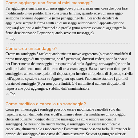
Come aggiungo una firma ai miei messaggi?
Per aggiungere una firma a un messaggio devi prima crearne una, cosa che puoi fare
modificando il tuo profilo. Una volta creata la firma, quando scrivi un messaggio
seleziona l’opzione
Aggiungi la firma
per aggiungerla. Puoi anche decidere di
aggiungere sempre la firma a tutti i tuoi messaggi selezionando l’apposita opzione
Aggiungi sempre la mia firma
nel tuo profilo (puoi sempre evitare di aggiungere la
firma deselezionando l’opzione quando scrivi un messaggio).
Top
Come creo un sondaggio?
Creare un sondaggio è facile: quando inizi un nuovo argomento (o quando modifichi il
primo messaggio di un argomento, se ti è permesso) dovresti vedere, sotto lo spazio
per l’inserimento del messaggio, un riquadro dal titolo
Aggiungi sondaggio
(se non lo
vedi, probabilmente non hai il diritto di creare sondaggi). Basta inserire un titolo per il
sondaggio e almeno due opzioni di risposta (per inserire un’opzione di risposta, scrivila
nell’apposito spazio e clicca su
Aggiungi un’opzione
). Puoi anche stabilire i giorni di
durata del sondaggio (0 per non porre limiti). C’è un limite al numero di opzioni di
risposta che puoi aggiungere, stabilito dall’amministratore.
Top
Come modifico o cancello un sondaggio?
Come per i messaggi, i sondaggi possono essere modificati e cancellati solo dai
rispettivi autori, dai moderatori e dall’amministratore. Per modificare un sondaggio,
clicca sul pulsante
modifica
del primo messaggio (a cui è sempre associato il
sondaggio). Se nessuno ha ancora votato, il sondaggio può essere modificato o
cancellato, altrimenti solo i moderatori e l’amministratore possono farlo. Il limite per le
opzioni del sondaggio è impostato dall’amministratore. Se vuoi aggiungere ulteriori