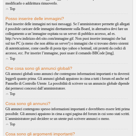
modificarlo o addirittura rimuoverlo.
Top
Posso inserire delle immagini?
Puoi inserire delle immagini nei tuoi messaggi. Se l’amministratore permette gli allegati
è possibile caricare delle immagini direttamente sulla Board, in alternativa devi fare un
collegamento a un’immagine ospitata su un server di pubblico accesso, ad es.
http://www.indirizzo-del-sito.com/immagine.gif. Non puoi inserire immagini che hai
sul tuo PC (a meno che non abbia un server!) o immagini che si trovano dietro sistemi
di autenticazione, come caselle di posta tipo yahoo o hotmail, siti protetti da codici di
accesso, ecc. Per inserire l’immagine, puoi usare il comando BBCode [img].
Top
Che cosa sono gli annunci globali?
Gli annunci globali sono annunci che contengono informazioni importanti e tu dovresti
leggerli quanto prima. Gli annunci globali appaiono in cima a tutti i forum ed anche nel
Pannello di Controllo Utente. La possibilità di scrivere su un annuncio globale dipende
dai permessi concessi dall’amministratore.
Top
Cosa sono gli annunci?
Gli annunci contengono spesso informazioni importanti e dovrebbero essere letti prima
possibile. Gli annunci appaiono in cima a ogni pagina del forum in cui sono stati scritti.
L’amministratore può decidere se un utente può scrivere annunci o meno.
Top
Cosa sono gli argomenti importanti?