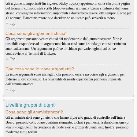
Gli argomenti importanti (in inglese, Sticky Topics) appaiono in cima alla prima pagina
del forum in cui sono stati scritti (dopo eventuali annunci). Come si intuisce dal nome
stesso, contengono informazioni importanti e dovrebbero essere lette sempre. Come per
gli annunci, l’amministratore può decidere se un utente può scriverli o meno.
Top
Cosa sono gli argomenti chiusi?
Gli argomenti possono venire chiusi dai moderatori o dall’amministratore. Non è
possibile rispondere ad un argomento chiuso cosí come i sondaggi chiusi terminano
automaticamente. Un argomento può venir chiuso per varie ragioni, ad es. se
contravviene ai Termini di Utilizzo.
Top
Che cosa sono le icone argomenti?
Le icone argomenti sono immagini che possono essere associate agli argomenti per
indicare il loro contenuto. La possibilità di usarle dipende dai permessi impostati
dall’amministratore.
Top
Livelli e gruppi di utenti
Cosa sono gli amministratori?
Gli amministratori sono gli utenti che hanno il piú alto grado di controllo sull’intera
Board; possono controllare qualsiasi elemento, inclusi i permessi, la disabilitazione (o
«ban») degli utenti, la creazione di moderatori e gruppi di utenti, ecc. Inoltre, possono
moderare tutti i forum.