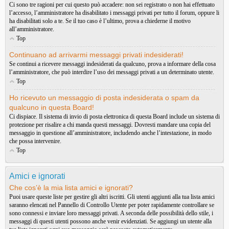
Ci sono tre ragioni per cui questo può accadere: non sei registrato o non hai effettuato
l’accesso, l’amministratore ha disabilitato i messaggi privati per tutto il forum, oppure li
ha disabilitati solo a te. Se il tuo caso è l’ultimo, prova a chiederne il motivo
all’amministratore.
Top
Continuano ad arrivarmi messaggi privati indesiderati!
Se continui a ricevere messaggi indesiderati da qualcuno, prova a informare della cosa
l’amministratore, che può interdire l’uso dei messaggi privati a un determinato utente.
Top
Ho ricevuto un messaggio di posta indesiderata o spam da
qualcuno in questa Board!
Ci dispiace. Il sistema di invio di posta elettronica di questa Board include un sistema di
protezione per risalire a chi manda questi messaggi. Dovresti mandare una copia del
messaggio in questione all’amministratore, includendo anche l’intestazione, in modo
che possa intervenire.
Top
Amici e ignorati
Che cos’è la mia lista amici e ignorati?
Puoi usare queste liste per gestire gli altri iscritti. Gli utenti aggiunti alla tua lista amici
saranno elencati nel Pannello di Controllo Utente per poter rapidamente controllare se
sono connessi e inviare loro messaggi privati. A seconda delle possibilità dello stile, i
messaggi di questi utenti possono anche venir evidenziati. Se aggiungi un utente alla