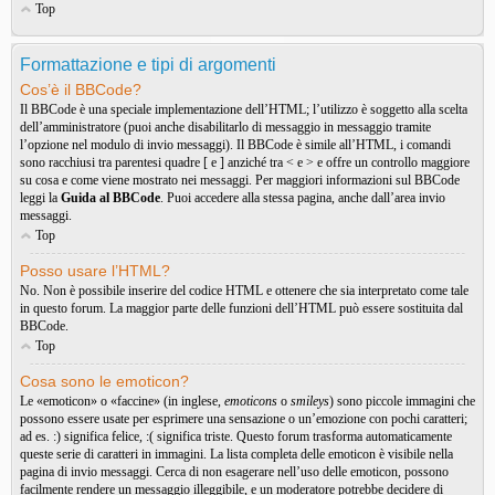
Top
Formattazione e tipi di argomenti
Cos’è il BBCode?
Il BBCode è una speciale implementazione dell’HTML; l’utilizzo è soggetto alla scelta
dell’amministratore (puoi anche disabilitarlo di messaggio in messaggio tramite
l’opzione nel modulo di invio messaggi). Il BBCode è simile all’HTML, i comandi
sono racchiusi tra parentesi quadre [ e ] anziché tra < e > e offre un controllo maggiore
su cosa e come viene mostrato nei messaggi. Per maggiori informazioni sul BBCode
leggi la
Guida al BBCode
. Puoi accedere alla stessa pagina, anche dall’area invio
messaggi.
Top
Posso usare l’HTML?
No. Non è possibile inserire del codice HTML e ottenere che sia interpretato come tale
in questo forum. La maggior parte delle funzioni dell’HTML può essere sostituita dal
BBCode.
Top
Cosa sono le emoticon?
Le «emoticon» o «faccine» (in inglese,
emoticons
o
smileys
) sono piccole immagini che
possono essere usate per esprimere una sensazione o un’emozione con pochi caratteri;
ad es. :) significa felice, :( significa triste. Questo forum trasforma automaticamente
queste serie di caratteri in immagini. La lista completa delle emoticon è visibile nella
pagina di invio messaggi. Cerca di non esagerare nell’uso delle emoticon, possono
facilmente rendere un messaggio illeggibile, e un moderatore potrebbe decidere di