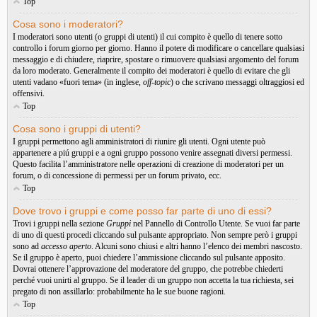
Top
Cosa sono i moderatori?
I moderatori sono utenti (o gruppi di utenti) il cui compito è quello di tenere sotto
controllo i forum giorno per giorno. Hanno il potere di modificare o cancellare qualsiasi
messaggio e di chiudere, riaprire, spostare o rimuovere qualsiasi argomento del forum
da loro moderato. Generalmente il compito dei moderatori è quello di evitare che gli
utenti vadano «fuori tema» (in inglese,
off-topic
) o che scrivano messaggi oltraggiosi ed
offensivi.
Top
Cosa sono i gruppi di utenti?
I gruppi permettono agli amministratori di riunire gli utenti. Ogni utente può
appartenere a piú gruppi e a ogni gruppo possono venire assegnati diversi permessi.
Questo facilita l’amministratore nelle operazioni di creazione di moderatori per un
forum, o di concessione di permessi per un forum privato, ecc.
Top
Dove trovo i gruppi e come posso far parte di uno di essi?
Trovi i gruppi nella sezione
Gruppi
nel Pannello di Controllo Utente. Se vuoi far parte
di uno di questi procedi cliccando sul pulsante appropriato. Non sempre però i gruppi
sono ad
accesso aperto
. Alcuni sono chiusi e altri hanno l’elenco dei membri nascosto.
Se il gruppo è aperto, puoi chiedere l’ammissione cliccando sul pulsante apposito.
Dovrai ottenere l’approvazione del moderatore del gruppo, che potrebbe chiederti
perché vuoi unirti al gruppo. Se il leader di un gruppo non accetta la tua richiesta, sei
pregato di non assillarlo: probabilmente ha le sue buone ragioni.
Top