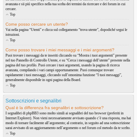
avanzata e sii piú specifico nella tua scelta dei termini da ricercare e dei forum in cui
cercare.
Top
Come posso cercare un utente?
Vai nella pagina “Utenti” e clicca sul collegamento “trova utente”, dopodiché segui le
istruzioni.
Top
Come posso trovare i miei messaggi e i miei argomenti?
Puoi trovare i messaggi da te inseriti cliccando su “Mostra i tuoi argomenti” presente
nel tuo Pannello di Controllo Utente, e su “Cerca i messaggi dell’utente” presente nella
pagina del tuo profilo. Puoi cercare i tuoi argomenti, usando la pagina di ricerca
avanzata, compilando i vari campi opportunamente. Puoi comunque trovare
rapidamente i tuoi messaggi, cliccando sull’omonima funzione “I tuoi messaggi”,
generalmente disponibile in ogni pagina della Board.
Top
Sottoscrizioni e segnalibri
Qual è la differenza fra segnalibri e sottoscrizione?
I segnalibri di phpBB3 sono molto simili ai segnalibri del tuo browser (preferiti in
Internet Explorer). Non vieni necessariamente avvisato quando c’è una risposta, ma hai
modo di tornare facilmente all’argomento; al contrario, in seguito ad una sottoscrizione
sarai avvisato di un aggiornamento nell’argomento o nel forum col metodo da te scelto.
Top