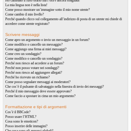
Ho cambiato il fuso orario ma l’ora è ancora sbagliata!
La mia lingua non è nella lista!
Come posso mostrare un’immagine sotto il mio nome utente?
Come cambio il mio livello?
Perché quando clicco sul collegamento all’indirizzo di posta di un utente mi chiede di
accedere come utente registrato?
Scrivere messaggi
Come apro un argomento o invio un messaggio in un forum?
Come modifico o cancello un messaggio?
Come aggiungo una firma ai miei messaggi?
Come creo un sondaggio?
Come modifico o cancello un sondaggio?
Perché non riesco ad accedere a un forum?
Perché non posso votare nei sondaggi?
Perché non riesco ad aggiungere allegati?
Perché ho ricevuto un richiamo?
Come posso segnalare messaggi ai moderatori?
Che cos’è il pulsante di salvataggio nella finestra di invio dei messaggi?
Perché il mio messaggio deve essere approvato?
Come faccio a spostare in cima un mio argomento?
Formattazione e tipi di argomenti
Cos’è il BBCode?
Posso usare l’HTML?
Cosa sono le emoticon?
Posso inserire delle immagini?
Che cosa sono gli annunci globali?