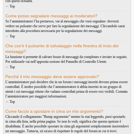
con questi richiami.
Top
Come posso segnalare messaggi ai moderatori?
Se l’amministratore l’ha permesso, vai al messaggio che vuoi segnalare: dovresti
vedere un pulsante che serve per fare la segnalazione dei messaggi. Cliccandolo sarai
introdotto alla procedura necessaria per la segnalazione dei messaggi.
Top
Che cos’è il pulsante di salvataggio nella finestra di invio dei
messaggi?
La funzione ti permette di salvare bozze di messaggi da completare e inviare in seguito.
Per utilizzarle vai nell’apposita sezione del Pannello di Controllo Utente.
Top
Perché il mio messaggio deve essere approvato?
L’amministratore può decidere che in un forum i messaggi inseriti devono prima essere
controllati. È inoltre possibile che l’amministratore ti abbia inserito in un gruppo di
utenti i cui messaggi ritiene che vadano controllati prima di essere resi visibili. Contatta
l’amministratore per maggiori informazioni.
Top
Come faccio a spostare in cima un mio argomento?
Cliccando il collegamento “Bump argomento” mentre lo stai leggendo, puoi spostarlo
in cima alla lista, nella prima pagina. Se non lo vedi, significa che questa opzione è
disabilitata. È anche possibile spostare in cima gli argomenti semplicemente inserendovi
un messaggio. Tuttavia, sii sicuro di rispettare le regole del forum in cui ti trovi.