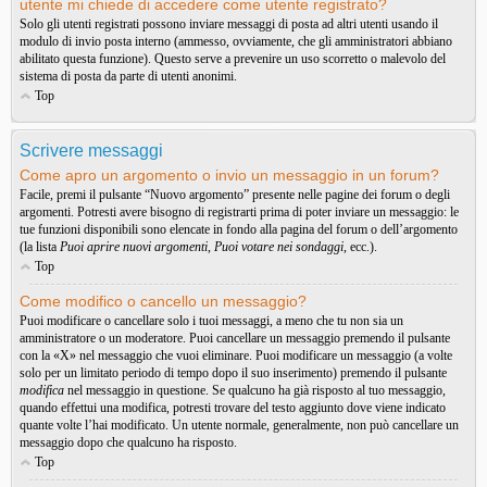
utente mi chiede di accedere come utente registrato?
Solo gli utenti registrati possono inviare messaggi di posta ad altri utenti usando il
modulo di invio posta interno (ammesso, ovviamente, che gli amministratori abbiano
abilitato questa funzione). Questo serve a prevenire un uso scorretto o malevolo del
sistema di posta da parte di utenti anonimi.
Top
Scrivere messaggi
Come apro un argomento o invio un messaggio in un forum?
Facile, premi il pulsante “Nuovo argomento” presente nelle pagine dei forum o degli
argomenti. Potresti avere bisogno di registrarti prima di poter inviare un messaggio: le
tue funzioni disponibili sono elencate in fondo alla pagina del forum o dell’argomento
(la lista
Puoi aprire nuovi argomenti
,
Puoi votare nei sondaggi
, ecc.).
Top
Come modifico o cancello un messaggio?
Puoi modificare o cancellare solo i tuoi messaggi, a meno che tu non sia un
amministratore o un moderatore. Puoi cancellare un messaggio premendo il pulsante
con la «X» nel messaggio che vuoi eliminare. Puoi modificare un messaggio (a volte
solo per un limitato periodo di tempo dopo il suo inserimento) premendo il pulsante
modifica
nel messaggio in questione. Se qualcuno ha già risposto al tuo messaggio,
quando effettui una modifica, potresti trovare del testo aggiunto dove viene indicato
quante volte l’hai modificato. Un utente normale, generalmente, non può cancellare un
messaggio dopo che qualcuno ha risposto.
Top