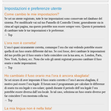
Impostazioni e preferenze utente
Come cambio le mie impostazioni?
Se sei un utente registrato, tutte le tue impostazioni sono conservate nel database del
sistema. Per modificarle vai sul tuo Pannello di Controllo Utente; generalmente sta in
cima ad ogni pagina, ma questo potrebbe non essere sempre vero. Questo ti permetterà
di cambiare tutte le tue impostazioni e le preferenze.
Top
L’ora non è corretta!
L’ora è quasi sicuramente corretta, comunque l’ora che stai vedendo potrebbe essere
quella di un fuso orario differente dal tuo. Se cosí fosse, devi cambiare le impostazioni
del tuo profilo per il fuso orario e farlo coincidere con la tua area, es. London, Paris,
New York, Sydney, ecc. Nota che solo gli utenti registrati possono cambiare il fuso
orario e molte impostazioni.
Top
Ho cambiato il fuso orario ma l’ora è ancora sbagliata!
Se sei sicuro di aver impostato il fuso orario corretto e l’ora è ancora sbagliata, il
motivo può essere l’ora legale. Il forum non è programmato per calcolare le differenze
di orario tra ora legale e ora solare; quindi durante il periodo dell’ora legale l’ora
potrebbe essere diversa dall’ora locale. In tal caso, seleziona un fuso orario diverso per
far coincidere l’ora mostrata colla tua.
Top
La mia lingua non è nella lista!