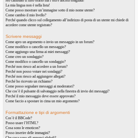
Ho cambiato il fuso orario ma l’ora è ancora sbagliata!
La mia lingua non è nella lista!
Come posso mostrare un’immagine sotto il mio nome utente?
Come cambio il mio livello?
Perché quando clicco sul collegamento all’indirizzo di posta di un utente mi chiede di
accedere come utente registrato?
Scrivere messaggi
Come apro un argomento o invio un messaggio in un forum?
Come modifico o cancello un messaggio?
Come aggiungo una firma ai miei messaggi?
Come creo un sondaggio?
Come modifico o cancello un sondaggio?
Perché non riesco ad accedere a un forum?
Perché non posso votare nei sondaggi?
Perché non riesco ad aggiungere allegati?
Perché ho ricevuto un richiamo?
Come posso segnalare messaggi ai moderatori?
Che cos’è il pulsante di salvataggio nella finestra di invio dei messaggi?
Perché il mio messaggio deve essere approvato?
Come faccio a spostare in cima un mio argomento?
Formattazione e tipi di argomenti
Cos’è il BBCode?
Posso usare l’HTML?
Cosa sono le emoticon?
Posso inserire delle immagini?
Che cosa sono gli annunci globali?