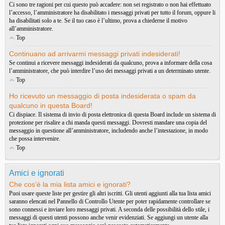
Ci sono tre ragioni per cui questo può accadere: non sei registrato o non hai effettuato
l’accesso, l’amministratore ha disabilitato i messaggi privati per tutto il forum, oppure li
ha disabilitati solo a te. Se il tuo caso è l’ultimo, prova a chiederne il motivo
all’amministratore.
Top
Continuano ad arrivarmi messaggi privati indesiderati!
Se continui a ricevere messaggi indesiderati da qualcuno, prova a informare della cosa
l’amministratore, che può interdire l’uso dei messaggi privati a un determinato utente.
Top
Ho ricevuto un messaggio di posta indesiderata o spam da
qualcuno in questa Board!
Ci dispiace. Il sistema di invio di posta elettronica di questa Board include un sistema di
protezione per risalire a chi manda questi messaggi. Dovresti mandare una copia del
messaggio in questione all’amministratore, includendo anche l’intestazione, in modo
che possa intervenire.
Top
Amici e ignorati
Che cos’è la mia lista amici e ignorati?
Puoi usare queste liste per gestire gli altri iscritti. Gli utenti aggiunti alla tua lista amici
saranno elencati nel Pannello di Controllo Utente per poter rapidamente controllare se
sono connessi e inviare loro messaggi privati. A seconda delle possibilità dello stile, i
messaggi di questi utenti possono anche venir evidenziati. Se aggiungi un utente alla