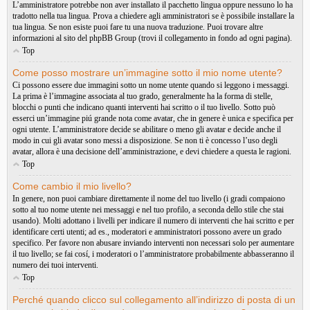
L’amministratore potrebbe non aver installato il pacchetto lingua oppure nessuno lo ha
tradotto nella tua lingua. Prova a chiedere agli amministratori se è possibile installare la
tua lingua. Se non esiste puoi fare tu una nuova traduzione. Puoi trovare altre
informazioni al sito del phpBB Group (trovi il collegamento in fondo ad ogni pagina).
Top
Come posso mostrare un’immagine sotto il mio nome utente?
Ci possono essere due immagini sotto un nome utente quando si leggono i messaggi.
La prima è l’immagine associata al tuo grado, generalmente ha la forma di stelle,
blocchi o punti che indicano quanti interventi hai scritto o il tuo livello. Sotto può
esserci un’immagine piú grande nota come avatar, che in genere è unica e specifica per
ogni utente. L’amministratore decide se abilitare o meno gli avatar e decide anche il
modo in cui gli avatar sono messi a disposizione. Se non ti è concesso l’uso degli
avatar, allora è una decisione dell’amministrazione, e devi chiedere a questa le ragioni.
Top
Come cambio il mio livello?
In genere, non puoi cambiare direttamente il nome del tuo livello (i gradi compaiono
sotto al tuo nome utente nei messaggi e nel tuo profilo, a seconda dello stile che stai
usando). Molti adottano i livelli per indicare il numero di interventi che hai scritto e per
identificare certi utenti; ad es., moderatori e amministratori possono avere un grado
specifico. Per favore non abusare inviando interventi non necessari solo per aumentare
il tuo livello; se fai cosí, i moderatori o l’amministratore probabilmente abbasseranno il
numero dei tuoi interventi.
Top
Perché quando clicco sul collegamento all’indirizzo di posta di un