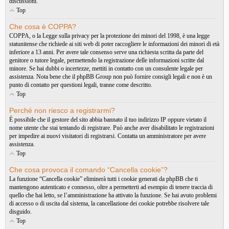
discussioni.
Top
Che cosa è COPPA?
COPPA, o la Legge sulla privacy per la protezione dei minori del 1998, è una legge
statunitense che richiede ai siti web di poter raccogliere le informazioni dei minori di età
inferiore a 13 anni. Per avere tale consenso serve una richiesta scritta da parte del
genitore o tutore legale, permettendo la registrazione delle informazioni scritte dal
minore. Se hai dubbi o incertezze, mettiti in contatto con un consulente legale per
assistenza. Nota bene che il phpBB Group non può fornire consigli legali e non è un
punto di contatto per questioni legali, tranne come descritto.
Top
Perché non riesco a registrarmi?
È possibile che il gestore del sito abbia bannato il tuo indirizzo IP oppure vietato il
nome utente che stai tentando di registrare. Può anche aver disabilitato le registrazioni
per impedire ai nuovi visitatori di registrarsi. Contatta un amministratore per avere
assistenza.
Top
Che cosa provoca il comando “Cancella cookie”?
La funzione “Cancella cookie” eliminerà tutti i cookie generati da phpBB che ti
mantengono autenticato e connesso, oltre a permetterti ad esempio di tenere traccia di
quello che hai letto, se l’amministrazione ha attivato la funzione. Se hai avuto problemi
di accesso o di uscita dal sistema, la cancellazione dei cookie potrebbe risolvere tale
disguido.
Top