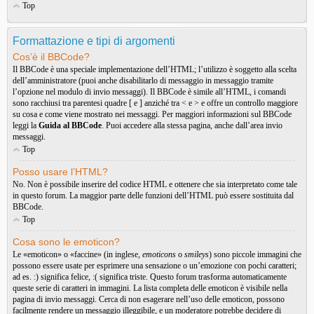
Top
Formattazione e tipi di argomenti
Cos’è il BBCode?
Il BBCode è una speciale implementazione dell’HTML; l’utilizzo è soggetto alla scelta
dell’amministratore (puoi anche disabilitarlo di messaggio in messaggio tramite
l’opzione nel modulo di invio messaggi). Il BBCode è simile all’HTML, i comandi
sono racchiusi tra parentesi quadre [ e ] anziché tra < e > e offre un controllo maggiore
su cosa e come viene mostrato nei messaggi. Per maggiori informazioni sul BBCode
leggi la
Guida al BBCode
. Puoi accedere alla stessa pagina, anche dall’area invio
messaggi.
Top
Posso usare l’HTML?
No. Non è possibile inserire del codice HTML e ottenere che sia interpretato come tale
in questo forum. La maggior parte delle funzioni dell’HTML può essere sostituita dal
BBCode.
Top
Cosa sono le emoticon?
Le «emoticon» o «faccine» (in inglese,
emoticons
o
smileys
) sono piccole immagini che
possono essere usate per esprimere una sensazione o un’emozione con pochi caratteri;
ad es. :) significa felice, :( significa triste. Questo forum trasforma automaticamente
queste serie di caratteri in immagini. La lista completa delle emoticon è visibile nella
pagina di invio messaggi. Cerca di non esagerare nell’uso delle emoticon, possono
facilmente rendere un messaggio illeggibile, e un moderatore potrebbe decidere di