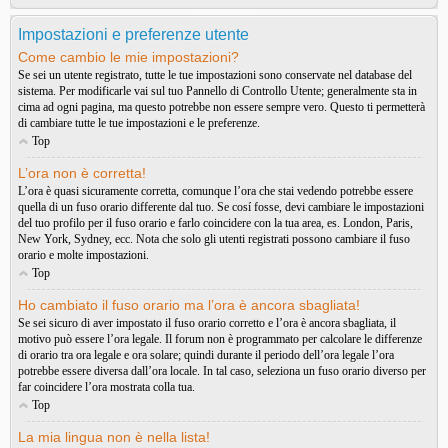
Impostazioni e preferenze utente
Come cambio le mie impostazioni?
Se sei un utente registrato, tutte le tue impostazioni sono conservate nel database del
sistema. Per modificarle vai sul tuo Pannello di Controllo Utente; generalmente sta in
cima ad ogni pagina, ma questo potrebbe non essere sempre vero. Questo ti permetterà
di cambiare tutte le tue impostazioni e le preferenze.
Top
L’ora non è corretta!
L’ora è quasi sicuramente corretta, comunque l’ora che stai vedendo potrebbe essere
quella di un fuso orario differente dal tuo. Se cosí fosse, devi cambiare le impostazioni
del tuo profilo per il fuso orario e farlo coincidere con la tua area, es. London, Paris,
New York, Sydney, ecc. Nota che solo gli utenti registrati possono cambiare il fuso
orario e molte impostazioni.
Top
Ho cambiato il fuso orario ma l’ora è ancora sbagliata!
Se sei sicuro di aver impostato il fuso orario corretto e l’ora è ancora sbagliata, il
motivo può essere l’ora legale. Il forum non è programmato per calcolare le differenze
di orario tra ora legale e ora solare; quindi durante il periodo dell’ora legale l’ora
potrebbe essere diversa dall’ora locale. In tal caso, seleziona un fuso orario diverso per
far coincidere l’ora mostrata colla tua.
Top
La mia lingua non è nella lista!