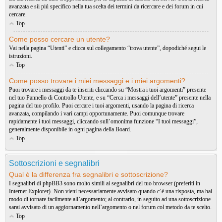
avanzata e sii piú specifico nella tua scelta dei termini da ricercare e dei forum in cui
cercare.
Top
Come posso cercare un utente?
Vai nella pagina “Utenti” e clicca sul collegamento “trova utente”, dopodiché segui le
istruzioni.
Top
Come posso trovare i miei messaggi e i miei argomenti?
Puoi trovare i messaggi da te inseriti cliccando su “Mostra i tuoi argomenti” presente
nel tuo Pannello di Controllo Utente, e su “Cerca i messaggi dell’utente” presente nella
pagina del tuo profilo. Puoi cercare i tuoi argomenti, usando la pagina di ricerca
avanzata, compilando i vari campi opportunamente. Puoi comunque trovare
rapidamente i tuoi messaggi, cliccando sull’omonima funzione “I tuoi messaggi”,
generalmente disponibile in ogni pagina della Board.
Top
Sottoscrizioni e segnalibri
Qual è la differenza fra segnalibri e sottoscrizione?
I segnalibri di phpBB3 sono molto simili ai segnalibri del tuo browser (preferiti in
Internet Explorer). Non vieni necessariamente avvisato quando c’è una risposta, ma hai
modo di tornare facilmente all’argomento; al contrario, in seguito ad una sottoscrizione
sarai avvisato di un aggiornamento nell’argomento o nel forum col metodo da te scelto.
Top