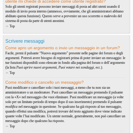
utente mi chiede di accedere come utente registrato?
Solo gli utenti registrati possono inviare messaggi di posta ad altri utenti usando il
modulo di invio posta interno (ammesso, ovviamente, che gli amministratori abbiano
abilitato questa funzione). Questo serve a prevenire un uso scorretto o malevolo del
sistema di posta da parte di utenti anonimi.
Top
Scrivere messaggi
Come apro un argomento o invio un messaggio in un forum?
Facile, premi il pulsante “Nuovo argomento” presente nelle pagine dei forum o degli
argomenti. Potresti avere bisogno di registrarti prima di poter inviare un messaggio: le
tue funzioni disponibili sono elencate in fondo alla pagina del forum o dell’argomento
(la lista
Puoi aprire nuovi argomenti
,
Puoi votare nei sondaggi
, ecc.).
Top
Come modifico o cancello un messaggio?
Puoi modificare o cancellare solo i tuoi messaggi, a meno che tu non sia un
amministratore o un moderatore. Puoi cancellare un messaggio premendo il pulsante
con la «X» nel messaggio che vuoi eliminare. Puoi modificare un messaggio (a volte
solo per un limitato periodo di tempo dopo il suo inserimento) premendo il pulsante
modifica
nel messaggio in questione. Se qualcuno ha già risposto al tuo messaggio,
quando effettui una modifica, potresti trovare del testo aggiunto dove viene indicato
quante volte l’hai modificato. Un utente normale, generalmente, non può cancellare un
messaggio dopo che qualcuno ha risposto.
Top