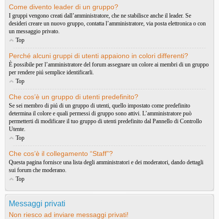
Come divento leader di un gruppo?
I gruppi vengono creati dall’amministratore, che ne stabilisce anche il leader. Se
desideri creare un nuovo gruppo, contatta l’amministratore, via posta elettronica o con
un messaggio privato.
Top
Perché alcuni gruppi di utenti appaiono in colori differenti?
È possibile per l’amministratore del forum assegnare un colore ai membri di un gruppo
per rendere piú semplice identificarli.
Top
Che cos’è un gruppo di utenti predefinito?
Se sei membro di piú di un gruppo di utenti, quello impostato come predefinito
determina il colore e quali permessi di gruppo sono attivi. L’amministratore può
permetterti di modificare il tuo gruppo di utenti predefinito dal Pannello di Controllo
Utente.
Top
Che cos’è il collegamento “Staff”?
Questa pagina fornisce una lista degli amministratori e dei moderatori, dando dettagli
sui forum che moderano.
Top
Messaggi privati
Non riesco ad inviare messaggi privati!