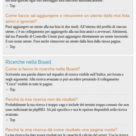
tua lista ignorati ogni suo messaggio sarà nascosto automaticamente.
Top
Come faccio ad aggiungere o rimuovere un utente dalla mia lista
amici o ignorati?
Puoi aggiungere un utente alla tua lista in due modi. All’interno del profilo di ciascun
utente, c’è un collegamento per aggiungerlo alla tua lista amici o avversari. Altrimenti,
dal tuo Pannello di Controllo Utente puoi aggiungere direttamente un utente inserendo
il suo nome utente. Puoi anche rimuovere un utente dalla lista dalla stessa pagina.
Top
Ricerche nella Board
Come si fanno le ricerche nella Board?
Scrivendo una parola chiave nel riquadro di ricerca visibile nell’Indice, nei forum e
negli argomenti. Alla ricerca avanzata si può accedere premendo il collegamento
“Cerca” visibile in tutte le pagine.
Top
Perché la mia ricerca non dà risultati?
Probabilmente la tua ricerca è troppo vaga e include dei termini troppo comuni che non
sono indicizzati da phpBB3. Sii piú specifico e usa le opzioni disponibili nella ricerca
avanzata.
Top
Perché la mia ricerca dà come risultato una pagina vuota?
La tua ricerca ha dato troppi risultati per le capacità di calcolo del server. Usa la ricerca