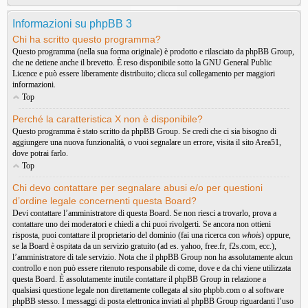
Informazioni su phpBB 3
Chi ha scritto questo programma?
Questo programma (nella sua forma originale) è prodotto e rilasciato da
phpBB Group
,
che ne detiene anche il brevetto. È reso disponibile sotto la GNU General Public
Licence e può essere liberamente distribuito; clicca sul collegamento per maggiori
informazioni.
Top
Perché la caratteristica X non è disponibile?
Questo programma è stato scritto da phpBB Group. Se credi che ci sia bisogno di
aggiungere una nuova funzionalità, o vuoi segnalare un errore, visita il sito
Area51
,
dove potrai farlo.
Top
Chi devo contattare per segnalare abusi e/o per questioni
d’ordine legale concernenti questa Board?
Devi contattare l’amministratore di questa Board. Se non riesci a trovarlo, prova a
contattare uno dei moderatori e chiedi a chi puoi rivolgerti. Se ancora non ottieni
risposta, puoi contattare il proprietario del dominio (fai una ricerca con
whois
) oppure,
se la Board è ospitata da un servizio gratuito (ad es. yahoo, free.fr, f2s.com, ecc.),
l’amministratore di tale servizio. Nota che il phpBB Group non ha assolutamente alcun
controllo e non può essere ritenuto responsabile di come, dove e da chi viene utilizzata
questa Board. È assolutamente inutile contattare il phpBB Group in relazione a
qualsiasi questione legale non direttamente collegata al sito phpbb.com o al software
phpBB stesso. I messaggi di posta elettronica inviati al phpBB Group riguardanti l’uso