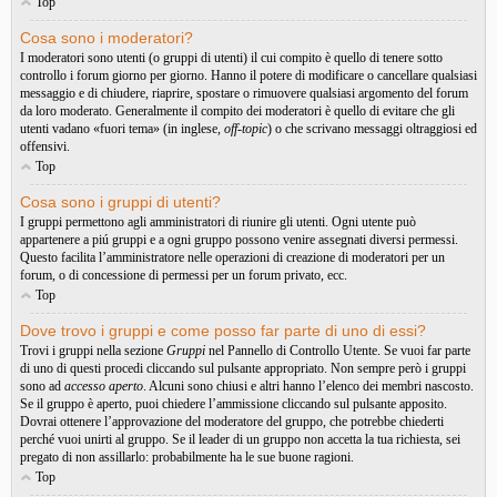
Top
Cosa sono i moderatori?
I moderatori sono utenti (o gruppi di utenti) il cui compito è quello di tenere sotto
controllo i forum giorno per giorno. Hanno il potere di modificare o cancellare qualsiasi
messaggio e di chiudere, riaprire, spostare o rimuovere qualsiasi argomento del forum
da loro moderato. Generalmente il compito dei moderatori è quello di evitare che gli
utenti vadano «fuori tema» (in inglese,
off-topic
) o che scrivano messaggi oltraggiosi ed
offensivi.
Top
Cosa sono i gruppi di utenti?
I gruppi permettono agli amministratori di riunire gli utenti. Ogni utente può
appartenere a piú gruppi e a ogni gruppo possono venire assegnati diversi permessi.
Questo facilita l’amministratore nelle operazioni di creazione di moderatori per un
forum, o di concessione di permessi per un forum privato, ecc.
Top
Dove trovo i gruppi e come posso far parte di uno di essi?
Trovi i gruppi nella sezione
Gruppi
nel Pannello di Controllo Utente. Se vuoi far parte
di uno di questi procedi cliccando sul pulsante appropriato. Non sempre però i gruppi
sono ad
accesso aperto
. Alcuni sono chiusi e altri hanno l’elenco dei membri nascosto.
Se il gruppo è aperto, puoi chiedere l’ammissione cliccando sul pulsante apposito.
Dovrai ottenere l’approvazione del moderatore del gruppo, che potrebbe chiederti
perché vuoi unirti al gruppo. Se il leader di un gruppo non accetta la tua richiesta, sei
pregato di non assillarlo: probabilmente ha le sue buone ragioni.
Top