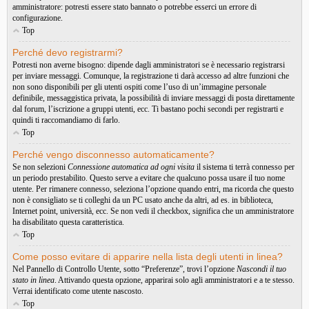
amministratore: potresti essere stato bannato o potrebbe esserci un errore di
configurazione.
Top
Perché devo registrarmi?
Potresti non averne bisogno: dipende dagli amministratori se è necessario registrarsi
per inviare messaggi. Comunque, la registrazione ti darà accesso ad altre funzioni che
non sono disponibili per gli utenti ospiti come l’uso di un’immagine personale
definibile, messaggistica privata, la possibilità di inviare messaggi di posta direttamente
dal forum, l’iscrizione a gruppi utenti, ecc. Ti bastano pochi secondi per registrarti e
quindi ti raccomandiamo di farlo.
Top
Perché vengo disconnesso automaticamente?
Se non selezioni
Connessione automatica ad ogni visita
il sistema ti terrà connesso per
un periodo prestabilito. Questo serve a evitare che qualcuno possa usare il tuo nome
utente. Per rimanere connesso, seleziona l’opzione quando entri, ma ricorda che questo
non è consigliato se ti colleghi da un PC usato anche da altri, ad es. in biblioteca,
Internet point, università, ecc. Se non vedi il checkbox, significa che un amministratore
ha disabilitato questa caratteristica.
Top
Come posso evitare di apparire nella lista degli utenti in linea?
Nel Pannello di Controllo Utente, sotto “Preferenze”, trovi l’opzione
Nascondi il tuo
stato in linea
. Attivando questa opzione, apparirai solo agli amministratori e a te stesso.
Verrai identificato come utente nascosto.
Top