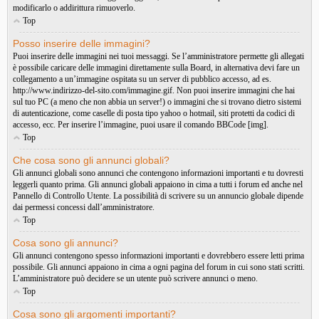
modificarlo o addirittura rimuoverlo.
Top
Posso inserire delle immagini?
Puoi inserire delle immagini nei tuoi messaggi. Se l’amministratore permette gli allegati
è possibile caricare delle immagini direttamente sulla Board, in alternativa devi fare un
collegamento a un’immagine ospitata su un server di pubblico accesso, ad es.
http://www.indirizzo-del-sito.com/immagine.gif. Non puoi inserire immagini che hai
sul tuo PC (a meno che non abbia un server!) o immagini che si trovano dietro sistemi
di autenticazione, come caselle di posta tipo yahoo o hotmail, siti protetti da codici di
accesso, ecc. Per inserire l’immagine, puoi usare il comando BBCode [img].
Top
Che cosa sono gli annunci globali?
Gli annunci globali sono annunci che contengono informazioni importanti e tu dovresti
leggerli quanto prima. Gli annunci globali appaiono in cima a tutti i forum ed anche nel
Pannello di Controllo Utente. La possibilità di scrivere su un annuncio globale dipende
dai permessi concessi dall’amministratore.
Top
Cosa sono gli annunci?
Gli annunci contengono spesso informazioni importanti e dovrebbero essere letti prima
possibile. Gli annunci appaiono in cima a ogni pagina del forum in cui sono stati scritti.
L’amministratore può decidere se un utente può scrivere annunci o meno.
Top
Cosa sono gli argomenti importanti?