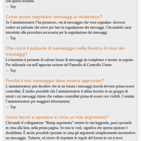
con questi richiami.
Top
Come posso segnalare messaggi ai moderatori?
Se l’amministratore l’ha permesso, vai al messaggio che vuoi segnalare: dovresti
vedere un pulsante che serve per fare la segnalazione dei messaggi. Cliccandolo sarai
introdotto alla procedura necessaria per la segnalazione dei messaggi.
Top
Che cos’è il pulsante di salvataggio nella finestra di invio dei
messaggi?
La funzione ti permette di salvare bozze di messaggi da completare e inviare in seguito.
Per utilizzarle vai nell’apposita sezione del Pannello di Controllo Utente.
Top
Perché il mio messaggio deve essere approvato?
L’amministratore può decidere che in un forum i messaggi inseriti devono prima essere
controllati. È inoltre possibile che l’amministratore ti abbia inserito in un gruppo di
utenti i cui messaggi ritiene che vadano controllati prima di essere resi visibili. Contatta
l’amministratore per maggiori informazioni.
Top
Come faccio a spostare in cima un mio argomento?
Cliccando il collegamento “Bump argomento” mentre lo stai leggendo, puoi spostarlo
in cima alla lista, nella prima pagina. Se non lo vedi, significa che questa opzione è
disabilitata. È anche possibile spostare in cima gli argomenti semplicemente inserendovi
un messaggio. Tuttavia, sii sicuro di rispettare le regole del forum in cui ti trovi.