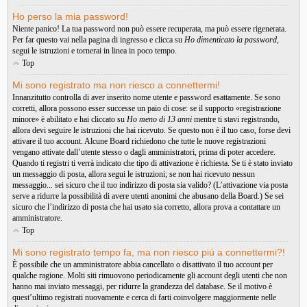
Ho perso la mia password!
Niente panico! La tua password non può essere recuperata, ma può essere rigenerata.
Per far questo vai nella pagina di ingresso e clicca su
Ho dimenticato la password
,
segui le istruzioni e tornerai in linea in poco tempo.
Top
Mi sono registrato ma non riesco a connettermi!
Innanzitutto controlla di aver inserito nome utente e password esattamente. Se sono
corretti, allora possono esser successe un paio di cose: se il supporto «registrazione
minore» è abilitato e hai cliccato su
Ho meno di 13 anni
mentre ti stavi registrando,
allora devi seguire le istruzioni che hai ricevuto. Se questo non è il tuo caso, forse devi
attivare il tuo account. Alcune Board richiedono che tutte le nuove registrazioni
vengano attivate dall’utente stesso o dagli amministratori, prima di poter accedere.
Quando ti registri ti verrà indicato che tipo di attivazione è richiesta. Se ti è stato inviato
un messaggio di posta, allora segui le istruzioni; se non hai ricevuto nessun
messaggio... sei sicuro che il tuo indirizzo di posta sia valido? (L’attivazione via posta
serve a ridurre la possibilità di avere utenti anonimi che abusano della Board.) Se sei
sicuro che l’indirizzo di posta che hai usato sia corretto, allora prova a contattare un
amministratore.
Top
Mi sono registrato tempo fa, ma non riesco piú a connettermi?!
È possibile che un amministratore abbia cancellato o disattivato il tuo account per
qualche ragione. Molti siti rimuovono periodicamente gli account degli utenti che non
hanno mai inviato messaggi, per ridurre la grandezza del database. Se il motivo è
quest’ultimo registrati nuovamente e cerca di farti coinvolgere maggiormente nelle