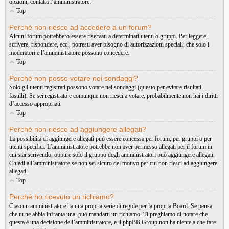
opzioni, contatta l’amministratore.
Top
Perché non riesco ad accedere a un forum?
Alcuni forum potrebbero essere riservati a determinati utenti o gruppi. Per leggere,
scrivere, rispondere, ecc., potresti aver bisogno di autorizzazioni speciali, che solo i
moderatori e l’amministratore possono concedere.
Top
Perché non posso votare nei sondaggi?
Solo gli utenti registrati possono votare nei sondaggi (questo per evitare risultati
fasulli). Se sei registrato e comunque non riesci a votare, probabilmente non hai i diritti
d’accesso appropriati.
Top
Perché non riesco ad aggiungere allegati?
La possibilità di aggiungere allegati può essere concessa per forum, per gruppi o per
utenti specifici. L’amministratore potrebbe non aver permesso allegati per il forum in
cui stai scrivendo, oppure solo il gruppo degli amministratori può aggiungere allegati.
Chiedi all’amministratore se non sei sicuro del motivo per cui non riesci ad aggiungere
allegati.
Top
Perché ho ricevuto un richiamo?
Ciascun amministratore ha una propria serie di regole per la propria Board. Se pensa
che tu ne abbia infranta una, può mandarti un richiamo. Ti preghiamo di notare che
questa è una decisione dell’amministratore, e il phpBB Group non ha niente a che fare