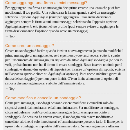
Come aggiungo una firma ai miei messaggi?
Per aggiungere una firma a un messaggio devi prima crearne una, cosa che puoi fare
modificando il tuo profilo. Una volta creata la firma, quando scrivi un messaggio
seleziona l’opzione
Aggiungi la firma
per aggiungerla. Puoi anche decidere di
aggiungere sempre la firma a tutti i tuoi messaggi selezionando l’apposita opzione
Aggiungi sempre la mia firma
nel tuo profilo (puoi sempre evitare di aggiungere la
firma deselezionando l’opzione quando scrivi un messaggio).
Top
Come creo un sondaggio?
Creare un sondaggio è facile: quando inizi un nuovo argomento (o quando modifichi il
primo messaggio di un argomento, se ti è permesso) dovresti vedere, sotto lo spazio
per l’inserimento del messaggio, un riquadro dal titolo
Aggiungi sondaggio
(se non lo
vedi, probabilmente non hai il diritto di creare sondaggi). Basta inserire un titolo per il
sondaggio e almeno due opzioni di risposta (per inserire un’opzione di risposta, scrivila
nell’apposito spazio e clicca su
Aggiungi un’opzione
). Puoi anche stabilire i giorni di
durata del sondaggio (0 per non porre limiti). C’è un limite al numero di opzioni di
risposta che puoi aggiungere, stabilito dall’amministratore.
Top
Come modifico o cancello un sondaggio?
Come per i messaggi, i sondaggi possono essere modificati e cancellati solo dai
rispettivi autori, dai moderatori e dall’amministratore. Per modificare un sondaggio,
clicca sul pulsante
modifica
del primo messaggio (a cui è sempre associato il
sondaggio). Se nessuno ha ancora votato, il sondaggio può essere modificato o
cancellato, altrimenti solo i moderatori e l’amministratore possono farlo. Il limite per le
opzioni del sondaggio è impostato dall’amministratore. Se vuoi aggiungere ulteriori