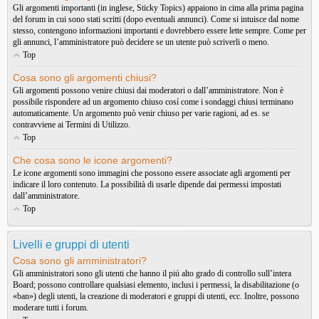
Gli argomenti importanti (in inglese, Sticky Topics) appaiono in cima alla prima pagina
del forum in cui sono stati scritti (dopo eventuali annunci). Come si intuisce dal nome
stesso, contengono informazioni importanti e dovrebbero essere lette sempre. Come per
gli annunci, l’amministratore può decidere se un utente può scriverli o meno.
Top
Cosa sono gli argomenti chiusi?
Gli argomenti possono venire chiusi dai moderatori o dall’amministratore. Non è
possibile rispondere ad un argomento chiuso cosí come i sondaggi chiusi terminano
automaticamente. Un argomento può venir chiuso per varie ragioni, ad es. se
contravviene ai Termini di Utilizzo.
Top
Che cosa sono le icone argomenti?
Le icone argomenti sono immagini che possono essere associate agli argomenti per
indicare il loro contenuto. La possibilità di usarle dipende dai permessi impostati
dall’amministratore.
Top
Livelli e gruppi di utenti
Cosa sono gli amministratori?
Gli amministratori sono gli utenti che hanno il piú alto grado di controllo sull’intera
Board; possono controllare qualsiasi elemento, inclusi i permessi, la disabilitazione (o
«ban») degli utenti, la creazione di moderatori e gruppi di utenti, ecc. Inoltre, possono
moderare tutti i forum.