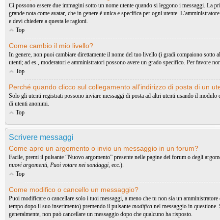
Ci possono essere due immagini sotto un nome utente quando si leggono i messaggi. La prima è
grande nota come avatar, che in genere è unica e specifica per ogni utente. L’amministratore 
e devi chiedere a questa le ragioni.
Top
Come cambio il mio livello?
In genere, non puoi cambiare direttamente il nome del tuo livello (i gradi compaiono sotto al t
utenti; ad es., moderatori e amministratori possono avere un grado specifico. Per favore non
Top
Perché quando clicco sul collegamento all’indirizzo di posta di un u
Solo gli utenti registrati possono inviare messaggi di posta ad altri utenti usando il modul
di utenti anonimi.
Top
Scrivere messaggi
Come apro un argomento o invio un messaggio in un forum?
Facile, premi il pulsante “Nuovo argomento” presente nelle pagine dei forum o degli argoment
nuovi argomenti
,
Puoi votare nei sondaggi
, ecc.).
Top
Come modifico o cancello un messaggio?
Puoi modificare o cancellare solo i tuoi messaggi, a meno che tu non sia un amministratore
tempo dopo il suo inserimento) premendo il pulsante
modifica
nel messaggio in questione. S
generalmente, non può cancellare un messaggio dopo che qualcuno ha risposto.