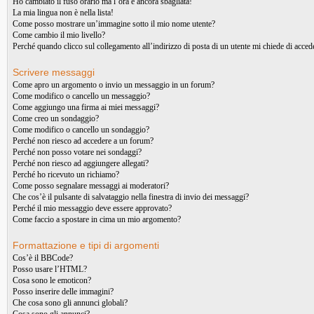
Ho cambiato il fuso orario ma l’ora è ancora sbagliata!
La mia lingua non è nella lista!
Come posso mostrare un’immagine sotto il mio nome utente?
Come cambio il mio livello?
Perché quando clicco sul collegamento all’indirizzo di posta di un utente mi chiede di acced
Scrivere messaggi
Come apro un argomento o invio un messaggio in un forum?
Come modifico o cancello un messaggio?
Come aggiungo una firma ai miei messaggi?
Come creo un sondaggio?
Come modifico o cancello un sondaggio?
Perché non riesco ad accedere a un forum?
Perché non posso votare nei sondaggi?
Perché non riesco ad aggiungere allegati?
Perché ho ricevuto un richiamo?
Come posso segnalare messaggi ai moderatori?
Che cos’è il pulsante di salvataggio nella finestra di invio dei messaggi?
Perché il mio messaggio deve essere approvato?
Come faccio a spostare in cima un mio argomento?
Formattazione e tipi di argomenti
Cos’è il BBCode?
Posso usare l’HTML?
Cosa sono le emoticon?
Posso inserire delle immagini?
Che cosa sono gli annunci globali?