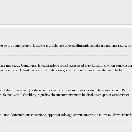
ssword siano corretti. Di solito il problema è questo, altrimenti contatta un amministratore: pot
viare messaggi. Comunque, la registrazione ti darà accesso ad altre funzioni che non sono dispon
ppi utenti, ecc. Ti bastano pochi secondi per registrarti e quindi ti raccomandiamo di farlo.
 periodo prestabilito. Questo serve a evitare che qualcuno possa usare il tuo nome utente. Per r
ecc. Se non vedi il checkbox, significa che un amministratore ha disabilitato questa caratteristica.
n linea
. Attivando questa opzione, apparirai solo agli amministratori e a te stesso. Verrai identi