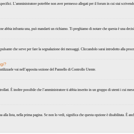
 specifici. L’amministratore potrebbe non aver permesso allegati per il forum in cui stai scriven
 ne abbia infranta una, può mandarti un richiamo. Ti preghiamo di notare che questa è una decis
pulsante che serve per fare la segnalazione dei messaggi. Cliccandolo sarai introdotto alla proc
ggi?
utilizzarle vai nell’apposita sezione del Pannello di Controllo Utente.
ati. È inoltre possibile che l’amministratore ti abbia inserito in un gruppo di utenti i cui messa
alla lista, nella prima pagina. Se non lo vedi, significa che questa opzione è disabilitata. È a