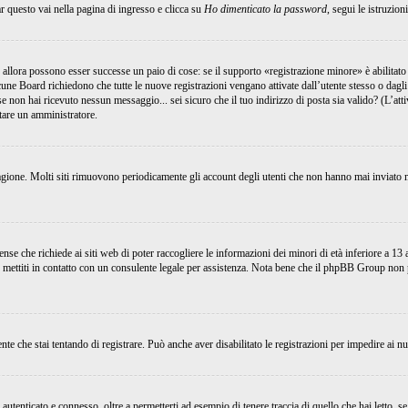
 questo vai nella pagina di ingresso e clicca su
Ho dimenticato la password
, segui le istruzion
 allora possono esser successe un paio di cose: se il supporto «registrazione minore» è abilitato 
lcune Board richiedono che tutte le nuove registrazioni vengano attivate dall’utente stesso o dagli
; se non hai ricevuto nessun messaggio... sei sicuro che il tuo indirizzo di posta sia valido? (L’at
ttare un amministratore.
ragione. Molti siti rimuovono periodicamente gli account degli utenti che non hanno mai inviato m
e che richiede ai siti web di poter raccogliere le informazioni dei minori di età inferiore a 13 an
, mettiti in contatto con un consulente legale per assistenza. Nota bene che il phpBB Group non p
nte che stai tentando di registrare. Può anche aver disabilitato le registrazioni per impedire ai nu
tenticato e connesso, oltre a permetterti ad esempio di tenere traccia di quello che hai letto, se