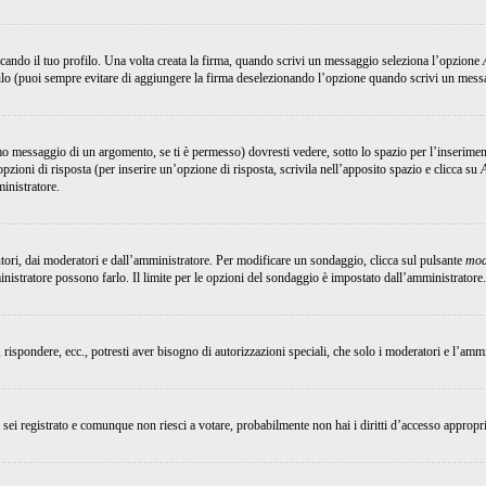
ando il tuo profilo. Una volta creata la firma, quando scrivi un messaggio seleziona l’opzione
ilo (puoi sempre evitare di aggiungere la firma deselezionando l’opzione quando scrivi un mess
 messaggio di un argomento, se ti è permesso) dovresti vedere, sotto lo spazio per l’inserimen
opzioni di risposta (per inserire un’opzione di risposta, scrivila nell’apposito spazio e clicca su
ministratore.
utori, dai moderatori e dall’amministratore. Per modificare un sondaggio, clicca sul pulsante
mod
inistratore possono farlo. Il limite per le opzioni del sondaggio è impostato dall’amministratore.
, rispondere, ecc., potresti aver bisogno di autorizzazioni speciali, che solo i moderatori e l’am
Se sei registrato e comunque non riesci a votare, probabilmente non hai i diritti d’accesso appropri