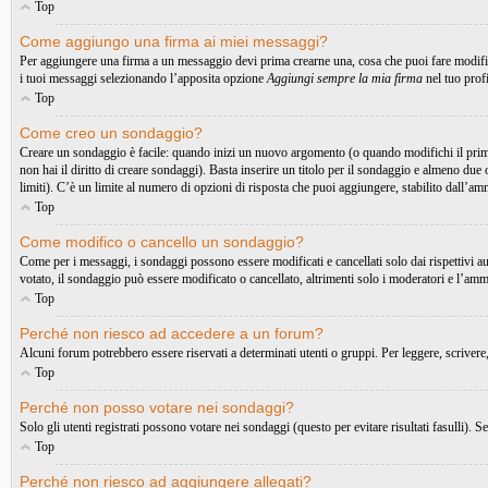
Top
Come aggiungo una firma ai miei messaggi?
Per aggiungere una firma a un messaggio devi prima crearne una, cosa che puoi fare modific
i tuoi messaggi selezionando l’apposita opzione
Aggiungi sempre la mia firma
nel tuo prof
Top
Come creo un sondaggio?
Creare un sondaggio è facile: quando inizi un nuovo argomento (o quando modifichi il primo
non hai il diritto di creare sondaggi). Basta inserire un titolo per il sondaggio e almeno due 
limiti). C’è un limite al numero di opzioni di risposta che puoi aggiungere, stabilito dall’am
Top
Come modifico o cancello un sondaggio?
Come per i messaggi, i sondaggi possono essere modificati e cancellati solo dai rispettivi a
votato, il sondaggio può essere modificato o cancellato, altrimenti solo i moderatori e l’amm
Top
Perché non riesco ad accedere a un forum?
Alcuni forum potrebbero essere riservati a determinati utenti o gruppi. Per leggere, scrivere
Top
Perché non posso votare nei sondaggi?
Solo gli utenti registrati possono votare nei sondaggi (questo per evitare risultati fasulli). 
Top
Perché non riesco ad aggiungere allegati?