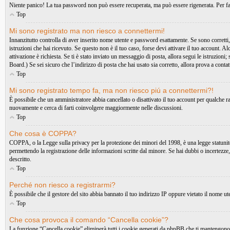
Niente panico! La tua password non può essere recuperata, ma può essere rigenerata. Per far
Top
Mi sono registrato ma non riesco a connettermi!
Innanzitutto controlla di aver inserito nome utente e password esattamente. Se sono corretti,
istruzioni che hai ricevuto. Se questo non è il tuo caso, forse devi attivare il tuo account. A
attivazione è richiesta. Se ti è stato inviato un messaggio di posta, allora segui le istruzioni
Board.) Se sei sicuro che l’indirizzo di posta che hai usato sia corretto, allora prova a conta
Top
Mi sono registrato tempo fa, ma non riesco piú a connettermi?!
È possibile che un amministratore abbia cancellato o disattivato il tuo account per qualche 
nuovamente e cerca di farti coinvolgere maggiormente nelle discussioni.
Top
Che cosa è COPPA?
COPPA, o la Legge sulla privacy per la protezione dei minori del 1998, è una legge statunitens
permettendo la registrazione delle informazioni scritte dal minore. Se hai dubbi o incertezze
descritto.
Top
Perché non riesco a registrarmi?
È possibile che il gestore del sito abbia bannato il tuo indirizzo IP oppure vietato il nome ute
Top
Che cosa provoca il comando “Cancella cookie”?
La funzione “Cancella cookie” eliminerà tutti i cookie generati da phpBB che ti mantengono au