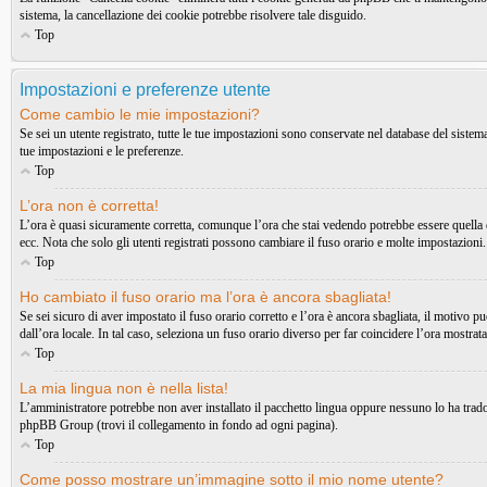
sistema, la cancellazione dei cookie potrebbe risolvere tale disguido.
Top
Impostazioni e preferenze utente
Come cambio le mie impostazioni?
Se sei un utente registrato, tutte le tue impostazioni sono conservate nel database del sist
tue impostazioni e le preferenze.
Top
L’ora non è corretta!
L’ora è quasi sicuramente corretta, comunque l’ora che stai vedendo potrebbe essere quella di
ecc. Nota che solo gli utenti registrati possono cambiare il fuso orario e molte impostazioni.
Top
Ho cambiato il fuso orario ma l’ora è ancora sbagliata!
Se sei sicuro di aver impostato il fuso orario corretto e l’ora è ancora sbagliata, il motivo p
dall’ora locale. In tal caso, seleziona un fuso orario diverso per far coincidere l’ora mostrata
Top
La mia lingua non è nella lista!
L’amministratore potrebbe non aver installato il pacchetto lingua oppure nessuno lo ha tradott
phpBB Group (trovi il collegamento in fondo ad ogni pagina).
Top
Come posso mostrare un’immagine sotto il mio nome utente?