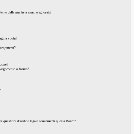
nte dalla mia lista amici o ignorati?
pagina vuota?
 argomenti?
izione?
o argomento o forum?
?
per questioni d’ordine legale concernenti questa Board?