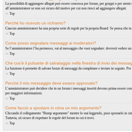
La possibilità di aggiungere allegati può essere concessa per forum, per gruppi o per utenti
all’amministratore se non sei sicuro del motivo per cui non riesci ad aggiungere allegati.
Top
Perché ho ricevuto un richiamo?
Ciascun amministratore ha una propria serie di regole per la propria Board. Se pensa che tu
Top
Come posso segnalare messaggi ai moderatori?
Se l’amministratore l’ha permesso, vai al messaggio che vuoi segnalare: dovresti vedere un 
Top
Che cos’è il pulsante di salvataggio nella finestra di invio dei messa
La funzione ti permette di salvare bozze di messaggi da completare e inviare in seguito. Per 
Top
Perché il mio messaggio deve essere approvato?
L’amministratore può decidere che in un forum i messaggi inseriti devono prima essere controll
per maggiori informazioni.
Top
Come faccio a spostare in cima un mio argomento?
Cliccando il collegamento “Bump argomento” mentre lo stai leggendo, puoi spostarlo in cima 
Tuttavia, sii sicuro di rispettare le regole del forum in cui ti trovi.
Top