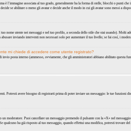
 l’immagine associata al tuo grado, generalmente ha la forma di stelle, blocchi o punti che ind
decide se abilitare o meno gli avatar e decide anche il modo in cui gli avatar sono messi a dispo
uo nome utente nei messaggi e nel tuo profilo, a seconda dello stile che stai usando). Molti adottan
 abusare inviando interventi non necessari solo per aumentare il tuo livello; se fai cosí, i mode
tente mi chiede di accedere come utente registrato?
o di invio posta interno (ammesso, ovviamente, che gli amministratori abbiano abilitato questa fu
i. Potresti avere bisogno di registrarti prima di poter inviare un messaggio: le tue funzioni dis
 o un moderatore. Puoi cancellare un messaggio premendo il pulsante con la «X» nel messaggio 
e qualcuno ha già risposto al tuo messaggio, quando effettui una modifica, potresti trovare del 