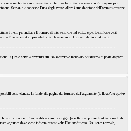
icano quanti interventi hai scritto o il tuo livello. Sotto può esserci un’immagine piú
sizione. Se non ti è concesso l’uso degli avatar, allora è una decisione dell’amministrazione,
o i livelli per indicare il numero di interventi che hai scritto e per identificare certi
ratori o l’amministratore probabilmente abbasseranno il numero dei tuoi interventi.
nzione). Questo serve a prevenire un uso scorretto o malevolo del sistema di posta da parte
ponibili sono elencate in fondo alla pagina del forum o dell’argomento (la lista
Puoi aprire
che vuoi eliminare. Puoi modificare un messaggio (a volte solo per un limitato periodo di
testo aggiunto dove viene indicato quante volte l’hai modificato. Un utente normale,