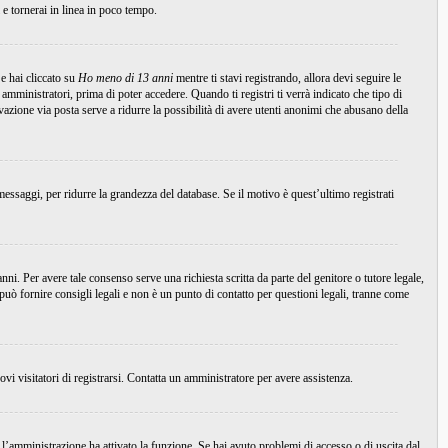
i e tornerai in linea in poco tempo.
e hai cliccato su
Ho meno di 13 anni
mentre ti stavi registrando, allora devi seguire le
 amministratori, prima di poter accedere. Quando ti registri ti verrà indicato che tipo di
tivazione via posta serve a ridurre la possibilità di avere utenti anonimi che abusano della
essaggi, per ridurre la grandezza del database. Se il motivo è quest’ultimo registrati
ni. Per avere tale consenso serve una richiesta scritta da parte del genitore o tutore legale,
uò fornire consigli legali e non è un punto di contatto per questioni legali, tranne come
ovi visitatori di registrarsi. Contatta un amministratore per avere assistenza.
 l’amministrazione ha attivato la funzione. Se hai avuto problemi di accesso o di uscita dal