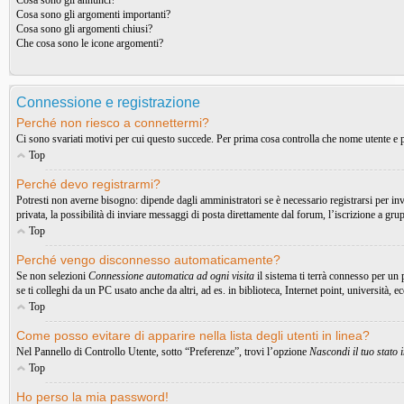
Cosa sono gli annunci?
Cosa sono gli argomenti importanti?
Cosa sono gli argomenti chiusi?
Che cosa sono le icone argomenti?
Connessione e registrazione
Perché non riesco a connettermi?
Ci sono svariati motivi per cui questo succede. Per prima cosa controlla che nome utente e pa
Top
Perché devo registrarmi?
Potresti non averne bisogno: dipende dagli amministratori se è necessario registrarsi per in
privata, la possibilità di inviare messaggi di posta direttamente dal forum, l’iscrizione a gru
Top
Perché vengo disconnesso automaticamente?
Se non selezioni
Connessione automatica ad ogni visita
il sistema ti terrà connesso per un
se ti colleghi da un PC usato anche da altri, ad es. in biblioteca, Internet point, università, 
Top
Come posso evitare di apparire nella lista degli utenti in linea?
Nel Pannello di Controllo Utente, sotto “Preferenze”, trovi l’opzione
Nascondi il tuo stato i
Top
Ho perso la mia password!