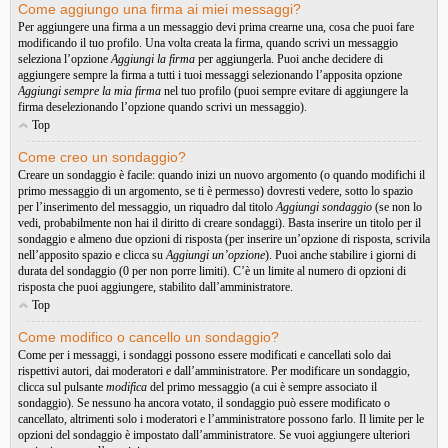
Come aggiungo una firma ai miei messaggi?
Per aggiungere una firma a un messaggio devi prima crearne una, cosa che puoi fare
modificando il tuo profilo. Una volta creata la firma, quando scrivi un messaggio
seleziona l’opzione
Aggiungi la firma
per aggiungerla. Puoi anche decidere di
aggiungere sempre la firma a tutti i tuoi messaggi selezionando l’apposita opzione
Aggiungi sempre la mia firma
nel tuo profilo (puoi sempre evitare di aggiungere la
firma deselezionando l’opzione quando scrivi un messaggio).
Top
Come creo un sondaggio?
Creare un sondaggio è facile: quando inizi un nuovo argomento (o quando modifichi il
primo messaggio di un argomento, se ti è permesso) dovresti vedere, sotto lo spazio
per l’inserimento del messaggio, un riquadro dal titolo
Aggiungi sondaggio
(se non lo
vedi, probabilmente non hai il diritto di creare sondaggi). Basta inserire un titolo per il
sondaggio e almeno due opzioni di risposta (per inserire un’opzione di risposta, scrivila
nell’apposito spazio e clicca su
Aggiungi un’opzione
). Puoi anche stabilire i giorni di
durata del sondaggio (0 per non porre limiti). C’è un limite al numero di opzioni di
risposta che puoi aggiungere, stabilito dall’amministratore.
Top
Come modifico o cancello un sondaggio?
Come per i messaggi, i sondaggi possono essere modificati e cancellati solo dai
rispettivi autori, dai moderatori e dall’amministratore. Per modificare un sondaggio,
clicca sul pulsante
modifica
del primo messaggio (a cui è sempre associato il
sondaggio). Se nessuno ha ancora votato, il sondaggio può essere modificato o
cancellato, altrimenti solo i moderatori e l’amministratore possono farlo. Il limite per le
opzioni del sondaggio è impostato dall’amministratore. Se vuoi aggiungere ulteriori