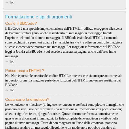
Top
Formattazione e tipi di argomenti
Cos’è il BBCode?
Il BBCode è una speciale implementazione dell’HTML; l’utilizzo è soggetto alla scelta
dell’amministratore (puoi anche disabilitarlo di messaggio in messaggio tramite
l’opzione nel modulo di invio messaggi). Il BBCode è simile all’HTML, i comandi
sono racchiusi tra parentesi quadre [ e ] anziché tra < e > e offre un controllo maggiore
su cosa e come viene mostrato nei messaggi. Per maggiori informazioni sul BBCode
leggi la
Guida al BBCode
. Puoi accedere alla stessa pagina, anche dall’area invio
messaggi.
Top
Posso usare l’HTML?
No. Non è possibile inserire del codice HTML e ottenere che sia interpretato come tale
in questo forum. La maggior parte delle funzioni dell’HTML può essere sostituita dal
BBCode.
Top
Cosa sono le emoticon?
Le «emoticon» o «faccine» (in inglese,
emoticons
o
smileys
) sono piccole immagini che
possono essere usate per esprimere una sensazione o un’emozione con pochi caratteri;
ad es. :) significa felice, :( significa triste. Questo forum trasforma automaticamente
queste serie di caratteri in immagini. La lista completa delle emoticon è visibile nella
pagina di invio messaggi. Cerca di non esagerare nell’uso delle emoticon, possono
facilmente rendere un messaggio illeggibile, e un moderatore potrebbe decidere di