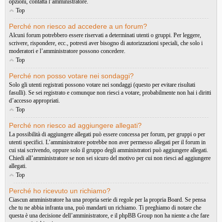
opzioni, contatta l’amministratore.
Top
Perché non riesco ad accedere a un forum?
Alcuni forum potrebbero essere riservati a determinati utenti o gruppi. Per leggere,
scrivere, rispondere, ecc., potresti aver bisogno di autorizzazioni speciali, che solo i
moderatori e l’amministratore possono concedere.
Top
Perché non posso votare nei sondaggi?
Solo gli utenti registrati possono votare nei sondaggi (questo per evitare risultati
fasulli). Se sei registrato e comunque non riesci a votare, probabilmente non hai i diritti
d’accesso appropriati.
Top
Perché non riesco ad aggiungere allegati?
La possibilità di aggiungere allegati può essere concessa per forum, per gruppi o per
utenti specifici. L’amministratore potrebbe non aver permesso allegati per il forum in
cui stai scrivendo, oppure solo il gruppo degli amministratori può aggiungere allegati.
Chiedi all’amministratore se non sei sicuro del motivo per cui non riesci ad aggiungere
allegati.
Top
Perché ho ricevuto un richiamo?
Ciascun amministratore ha una propria serie di regole per la propria Board. Se pensa
che tu ne abbia infranta una, può mandarti un richiamo. Ti preghiamo di notare che
questa è una decisione dell’amministratore, e il phpBB Group non ha niente a che fare