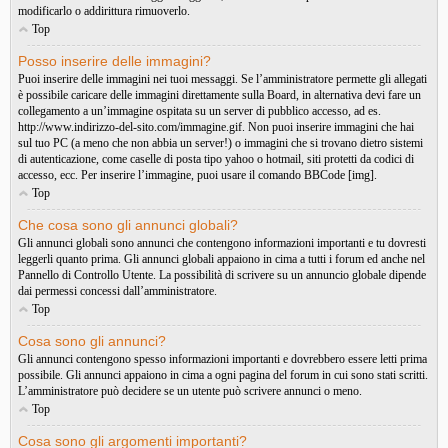
modificarlo o addirittura rimuoverlo.
Top
Posso inserire delle immagini?
Puoi inserire delle immagini nei tuoi messaggi. Se l’amministratore permette gli allegati
è possibile caricare delle immagini direttamente sulla Board, in alternativa devi fare un
collegamento a un’immagine ospitata su un server di pubblico accesso, ad es.
http://www.indirizzo-del-sito.com/immagine.gif. Non puoi inserire immagini che hai
sul tuo PC (a meno che non abbia un server!) o immagini che si trovano dietro sistemi
di autenticazione, come caselle di posta tipo yahoo o hotmail, siti protetti da codici di
accesso, ecc. Per inserire l’immagine, puoi usare il comando BBCode [img].
Top
Che cosa sono gli annunci globali?
Gli annunci globali sono annunci che contengono informazioni importanti e tu dovresti
leggerli quanto prima. Gli annunci globali appaiono in cima a tutti i forum ed anche nel
Pannello di Controllo Utente. La possibilità di scrivere su un annuncio globale dipende
dai permessi concessi dall’amministratore.
Top
Cosa sono gli annunci?
Gli annunci contengono spesso informazioni importanti e dovrebbero essere letti prima
possibile. Gli annunci appaiono in cima a ogni pagina del forum in cui sono stati scritti.
L’amministratore può decidere se un utente può scrivere annunci o meno.
Top
Cosa sono gli argomenti importanti?