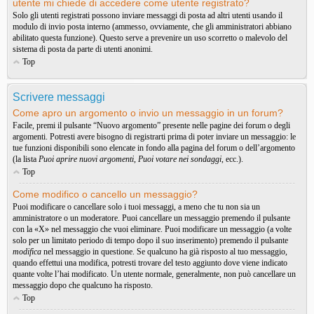
utente mi chiede di accedere come utente registrato?
Solo gli utenti registrati possono inviare messaggi di posta ad altri utenti usando il
modulo di invio posta interno (ammesso, ovviamente, che gli amministratori abbiano
abilitato questa funzione). Questo serve a prevenire un uso scorretto o malevolo del
sistema di posta da parte di utenti anonimi.
Top
Scrivere messaggi
Come apro un argomento o invio un messaggio in un forum?
Facile, premi il pulsante “Nuovo argomento” presente nelle pagine dei forum o degli
argomenti. Potresti avere bisogno di registrarti prima di poter inviare un messaggio: le
tue funzioni disponibili sono elencate in fondo alla pagina del forum o dell’argomento
(la lista
Puoi aprire nuovi argomenti
,
Puoi votare nei sondaggi
, ecc.).
Top
Come modifico o cancello un messaggio?
Puoi modificare o cancellare solo i tuoi messaggi, a meno che tu non sia un
amministratore o un moderatore. Puoi cancellare un messaggio premendo il pulsante
con la «X» nel messaggio che vuoi eliminare. Puoi modificare un messaggio (a volte
solo per un limitato periodo di tempo dopo il suo inserimento) premendo il pulsante
modifica
nel messaggio in questione. Se qualcuno ha già risposto al tuo messaggio,
quando effettui una modifica, potresti trovare del testo aggiunto dove viene indicato
quante volte l’hai modificato. Un utente normale, generalmente, non può cancellare un
messaggio dopo che qualcuno ha risposto.
Top