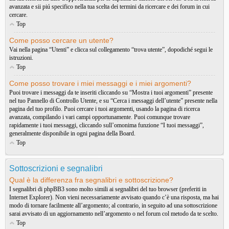
avanzata e sii piú specifico nella tua scelta dei termini da ricercare e dei forum in cui
cercare.
Top
Come posso cercare un utente?
Vai nella pagina “Utenti” e clicca sul collegamento “trova utente”, dopodiché segui le
istruzioni.
Top
Come posso trovare i miei messaggi e i miei argomenti?
Puoi trovare i messaggi da te inseriti cliccando su “Mostra i tuoi argomenti” presente
nel tuo Pannello di Controllo Utente, e su “Cerca i messaggi dell’utente” presente nella
pagina del tuo profilo. Puoi cercare i tuoi argomenti, usando la pagina di ricerca
avanzata, compilando i vari campi opportunamente. Puoi comunque trovare
rapidamente i tuoi messaggi, cliccando sull’omonima funzione “I tuoi messaggi”,
generalmente disponibile in ogni pagina della Board.
Top
Sottoscrizioni e segnalibri
Qual è la differenza fra segnalibri e sottoscrizione?
I segnalibri di phpBB3 sono molto simili ai segnalibri del tuo browser (preferiti in
Internet Explorer). Non vieni necessariamente avvisato quando c’è una risposta, ma hai
modo di tornare facilmente all’argomento; al contrario, in seguito ad una sottoscrizione
sarai avvisato di un aggiornamento nell’argomento o nel forum col metodo da te scelto.
Top