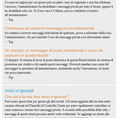
Ci sono tre ragioni per cui questo può accadere: non sei registrato o non hai effettuato
l’accesso, l’amministratore ha disabilitato i messaggi privati per tutto il forum, oppure li
ha disabilitati solo a te. Se il tuo caso è l’ultimo, prova a chiederne il motivo
all’amministratore.
Top
Continuano ad arrivarmi messaggi privati indesiderati!
Se continui a ricevere messaggi indesiderati da qualcuno, prova a informare della cosa
l’amministratore, che può interdire l’uso dei messaggi privati a un determinato utente.
Top
Ho ricevuto un messaggio di posta indesiderata o spam da
qualcuno in questa Board!
Ci dispiace. Il sistema di invio di posta elettronica di questa Board include un sistema di
protezione per risalire a chi manda questi messaggi. Dovresti mandare una copia del
messaggio in questione all’amministratore, includendo anche l’intestazione, in modo
che possa intervenire.
Top
Amici e ignorati
Che cos’è la mia lista amici e ignorati?
Puoi usare queste liste per gestire gli altri iscritti. Gli utenti aggiunti alla tua lista amici
saranno elencati nel Pannello di Controllo Utente per poter rapidamente controllare se
sono connessi e inviare loro messaggi privati. A seconda delle possibilità dello stile, i
messaggi di questi utenti possono anche venir evidenziati. Se aggiungi un utente alla