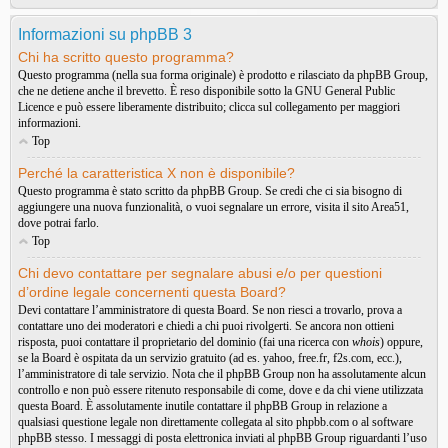
Informazioni su phpBB 3
Chi ha scritto questo programma?
Questo programma (nella sua forma originale) è prodotto e rilasciato da
phpBB Group
,
che ne detiene anche il brevetto. È reso disponibile sotto la GNU General Public
Licence e può essere liberamente distribuito; clicca sul collegamento per maggiori
informazioni.
Top
Perché la caratteristica X non è disponibile?
Questo programma è stato scritto da phpBB Group. Se credi che ci sia bisogno di
aggiungere una nuova funzionalità, o vuoi segnalare un errore, visita il sito
Area51
,
dove potrai farlo.
Top
Chi devo contattare per segnalare abusi e/o per questioni
d’ordine legale concernenti questa Board?
Devi contattare l’amministratore di questa Board. Se non riesci a trovarlo, prova a
contattare uno dei moderatori e chiedi a chi puoi rivolgerti. Se ancora non ottieni
risposta, puoi contattare il proprietario del dominio (fai una ricerca con
whois
) oppure,
se la Board è ospitata da un servizio gratuito (ad es. yahoo, free.fr, f2s.com, ecc.),
l’amministratore di tale servizio. Nota che il phpBB Group non ha assolutamente alcun
controllo e non può essere ritenuto responsabile di come, dove e da chi viene utilizzata
questa Board. È assolutamente inutile contattare il phpBB Group in relazione a
qualsiasi questione legale non direttamente collegata al sito phpbb.com o al software
phpBB stesso. I messaggi di posta elettronica inviati al phpBB Group riguardanti l’uso