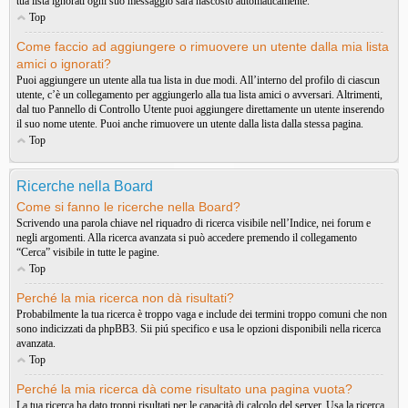
tua lista ignorati ogni suo messaggio sarà nascosto automaticamente.
Top
Come faccio ad aggiungere o rimuovere un utente dalla mia lista
amici o ignorati?
Puoi aggiungere un utente alla tua lista in due modi. All’interno del profilo di ciascun
utente, c’è un collegamento per aggiungerlo alla tua lista amici o avversari. Altrimenti,
dal tuo Pannello di Controllo Utente puoi aggiungere direttamente un utente inserendo
il suo nome utente. Puoi anche rimuovere un utente dalla lista dalla stessa pagina.
Top
Ricerche nella Board
Come si fanno le ricerche nella Board?
Scrivendo una parola chiave nel riquadro di ricerca visibile nell’Indice, nei forum e
negli argomenti. Alla ricerca avanzata si può accedere premendo il collegamento
“Cerca” visibile in tutte le pagine.
Top
Perché la mia ricerca non dà risultati?
Probabilmente la tua ricerca è troppo vaga e include dei termini troppo comuni che non
sono indicizzati da phpBB3. Sii piú specifico e usa le opzioni disponibili nella ricerca
avanzata.
Top
Perché la mia ricerca dà come risultato una pagina vuota?
La tua ricerca ha dato troppi risultati per le capacità di calcolo del server. Usa la ricerca