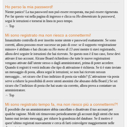
Ho perso la mia password!
Niente panico! La tua password non può essere recuperata, ma può essere rigenerata.
Per far questo vai nella pagina di ingresso e clicca su
Ho dimenticato la password
,
segui le istruzioni e tornerai in linea in poco tempo.
Top
Mi sono registrato ma non riesco a connettermi!
Innanzitutto controlla di aver inserito nome utente e password esattamente. Se sono
corretti, allora possono esser successe un paio di cose: se il supporto «registrazione
minore» è abilitato e hai cliccato su
Ho meno di 13 anni
mentre ti stavi registrando,
allora devi seguire le istruzioni che hai ricevuto. Se questo non è il tuo caso, forse devi
attivare il tuo account. Alcune Board richiedono che tutte le nuove registrazioni
vengano attivate dall’utente stesso o dagli amministratori, prima di poter accedere.
Quando ti registri ti verrà indicato che tipo di attivazione è richiesta. Se ti è stato inviato
un messaggio di posta, allora segui le istruzioni; se non hai ricevuto nessun
messaggio... sei sicuro che il tuo indirizzo di posta sia valido? (L’attivazione via posta
serve a ridurre la possibilità di avere utenti anonimi che abusano della Board.) Se sei
sicuro che l’indirizzo di posta che hai usato sia corretto, allora prova a contattare un
amministratore.
Top
Mi sono registrato tempo fa, ma non riesco piú a connettermi?!
È possibile che un amministratore abbia cancellato o disattivato il tuo account per
qualche ragione. Molti siti rimuovono periodicamente gli account degli utenti che non
hanno mai inviato messaggi, per ridurre la grandezza del database. Se il motivo è
quest’ultimo registrati nuovamente e cerca di farti coinvolgere maggiormente nelle