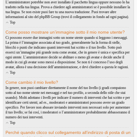
L’amministratore potrebbe non aver installato il pacchetto lingua oppure nessuno lo ha
tradotto nella tua lingua. Prova a chiedere agli amministratori se è possibile installare la
tua lingua. Se non esiste puoi fare tu una nuova traduzione. Puoi trovare altre
informazioni al sito del phpBB Group (trovi il collegamento in fondo ad ogni pagina).
Top
Come posso mostrare un’immagine sotto il mio nome utente?
Ci possono essere due immagini sotto un nome utente quando si leggono i messaggi.
La prima è l’immagine associata al tuo grado, generalmente ha la forma di stelle,
blocchi o punti che indicano quanti interventi hai scritto o il tuo livello. Sotto può
esserci un’immagine piú grande nota come avatar, che in genere è unica e specifica per
ogni utente. L’amministratore decide se abilitare o meno gli avatar e decide anche il
modo in cui gli avatar sono messi a disposizione. Se non ti è concesso l’uso degli
avatar, allora è una decisione dell’amministrazione, e devi chiedere a questa le ragioni.
Top
Come cambio il mio livello?
In genere, non puoi cambiare direttamente il nome del tuo livello (i gradi compaiono
sotto al tuo nome utente nei messaggi e nel tuo profilo, a seconda dello stile che stai
usando). Molti adottano i livelli per indicare il numero di interventi che hai scritto e per
identificare certi utenti; ad es., moderatori e amministratori possono avere un grado
specifico. Per favore non abusare inviando interventi non necessari solo per aumentare
il tuo livello; se fai cosí, i moderatori o l’amministratore probabilmente abbasseranno il
numero dei tuoi interventi.
Top
Perché quando clicco sul collegamento all’indirizzo di posta di un