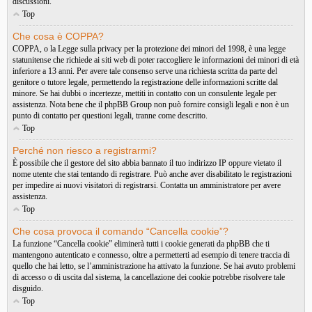
discussioni.
Top
Che cosa è COPPA?
COPPA, o la Legge sulla privacy per la protezione dei minori del 1998, è una legge
statunitense che richiede ai siti web di poter raccogliere le informazioni dei minori di età
inferiore a 13 anni. Per avere tale consenso serve una richiesta scritta da parte del
genitore o tutore legale, permettendo la registrazione delle informazioni scritte dal
minore. Se hai dubbi o incertezze, mettiti in contatto con un consulente legale per
assistenza. Nota bene che il phpBB Group non può fornire consigli legali e non è un
punto di contatto per questioni legali, tranne come descritto.
Top
Perché non riesco a registrarmi?
È possibile che il gestore del sito abbia bannato il tuo indirizzo IP oppure vietato il
nome utente che stai tentando di registrare. Può anche aver disabilitato le registrazioni
per impedire ai nuovi visitatori di registrarsi. Contatta un amministratore per avere
assistenza.
Top
Che cosa provoca il comando “Cancella cookie”?
La funzione “Cancella cookie” eliminerà tutti i cookie generati da phpBB che ti
mantengono autenticato e connesso, oltre a permetterti ad esempio di tenere traccia di
quello che hai letto, se l’amministrazione ha attivato la funzione. Se hai avuto problemi
di accesso o di uscita dal sistema, la cancellazione dei cookie potrebbe risolvere tale
disguido.
Top