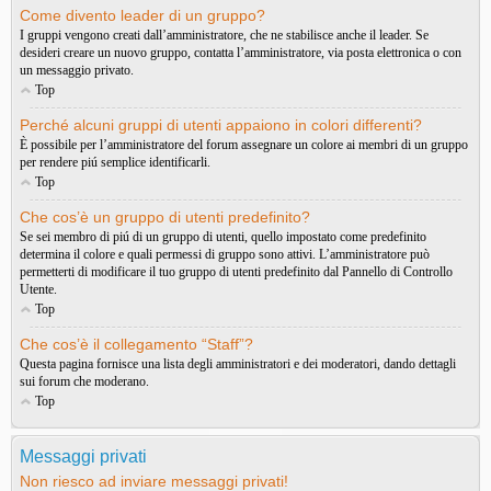
Come divento leader di un gruppo?
I gruppi vengono creati dall’amministratore, che ne stabilisce anche il leader. Se
desideri creare un nuovo gruppo, contatta l’amministratore, via posta elettronica o con
un messaggio privato.
Top
Perché alcuni gruppi di utenti appaiono in colori differenti?
È possibile per l’amministratore del forum assegnare un colore ai membri di un gruppo
per rendere piú semplice identificarli.
Top
Che cos’è un gruppo di utenti predefinito?
Se sei membro di piú di un gruppo di utenti, quello impostato come predefinito
determina il colore e quali permessi di gruppo sono attivi. L’amministratore può
permetterti di modificare il tuo gruppo di utenti predefinito dal Pannello di Controllo
Utente.
Top
Che cos’è il collegamento “Staff”?
Questa pagina fornisce una lista degli amministratori e dei moderatori, dando dettagli
sui forum che moderano.
Top
Messaggi privati
Non riesco ad inviare messaggi privati!