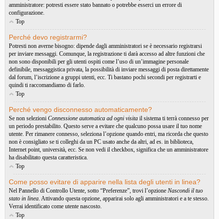
amministratore: potresti essere stato bannato o potrebbe esserci un errore di
configurazione.
Top
Perché devo registrarmi?
Potresti non averne bisogno: dipende dagli amministratori se è necessario registrarsi
per inviare messaggi. Comunque, la registrazione ti darà accesso ad altre funzioni che
non sono disponibili per gli utenti ospiti come l’uso di un’immagine personale
definibile, messaggistica privata, la possibilità di inviare messaggi di posta direttamente
dal forum, l’iscrizione a gruppi utenti, ecc. Ti bastano pochi secondi per registrarti e
quindi ti raccomandiamo di farlo.
Top
Perché vengo disconnesso automaticamente?
Se non selezioni
Connessione automatica ad ogni visita
il sistema ti terrà connesso per
un periodo prestabilito. Questo serve a evitare che qualcuno possa usare il tuo nome
utente. Per rimanere connesso, seleziona l’opzione quando entri, ma ricorda che questo
non è consigliato se ti colleghi da un PC usato anche da altri, ad es. in biblioteca,
Internet point, università, ecc. Se non vedi il checkbox, significa che un amministratore
ha disabilitato questa caratteristica.
Top
Come posso evitare di apparire nella lista degli utenti in linea?
Nel Pannello di Controllo Utente, sotto “Preferenze”, trovi l’opzione
Nascondi il tuo
stato in linea
. Attivando questa opzione, apparirai solo agli amministratori e a te stesso.
Verrai identificato come utente nascosto.
Top