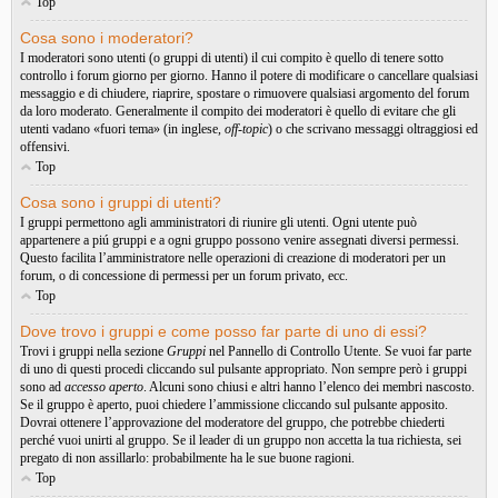
Top
Cosa sono i moderatori?
I moderatori sono utenti (o gruppi di utenti) il cui compito è quello di tenere sotto
controllo i forum giorno per giorno. Hanno il potere di modificare o cancellare qualsiasi
messaggio e di chiudere, riaprire, spostare o rimuovere qualsiasi argomento del forum
da loro moderato. Generalmente il compito dei moderatori è quello di evitare che gli
utenti vadano «fuori tema» (in inglese,
off-topic
) o che scrivano messaggi oltraggiosi ed
offensivi.
Top
Cosa sono i gruppi di utenti?
I gruppi permettono agli amministratori di riunire gli utenti. Ogni utente può
appartenere a piú gruppi e a ogni gruppo possono venire assegnati diversi permessi.
Questo facilita l’amministratore nelle operazioni di creazione di moderatori per un
forum, o di concessione di permessi per un forum privato, ecc.
Top
Dove trovo i gruppi e come posso far parte di uno di essi?
Trovi i gruppi nella sezione
Gruppi
nel Pannello di Controllo Utente. Se vuoi far parte
di uno di questi procedi cliccando sul pulsante appropriato. Non sempre però i gruppi
sono ad
accesso aperto
. Alcuni sono chiusi e altri hanno l’elenco dei membri nascosto.
Se il gruppo è aperto, puoi chiedere l’ammissione cliccando sul pulsante apposito.
Dovrai ottenere l’approvazione del moderatore del gruppo, che potrebbe chiederti
perché vuoi unirti al gruppo. Se il leader di un gruppo non accetta la tua richiesta, sei
pregato di non assillarlo: probabilmente ha le sue buone ragioni.
Top