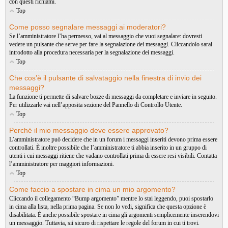
con questi richiami.
Top
Come posso segnalare messaggi ai moderatori?
Se l’amministratore l’ha permesso, vai al messaggio che vuoi segnalare: dovresti
vedere un pulsante che serve per fare la segnalazione dei messaggi. Cliccandolo sarai
introdotto alla procedura necessaria per la segnalazione dei messaggi.
Top
Che cos’è il pulsante di salvataggio nella finestra di invio dei
messaggi?
La funzione ti permette di salvare bozze di messaggi da completare e inviare in seguito.
Per utilizzarle vai nell’apposita sezione del Pannello di Controllo Utente.
Top
Perché il mio messaggio deve essere approvato?
L’amministratore può decidere che in un forum i messaggi inseriti devono prima essere
controllati. È inoltre possibile che l’amministratore ti abbia inserito in un gruppo di
utenti i cui messaggi ritiene che vadano controllati prima di essere resi visibili. Contatta
l’amministratore per maggiori informazioni.
Top
Come faccio a spostare in cima un mio argomento?
Cliccando il collegamento “Bump argomento” mentre lo stai leggendo, puoi spostarlo
in cima alla lista, nella prima pagina. Se non lo vedi, significa che questa opzione è
disabilitata. È anche possibile spostare in cima gli argomenti semplicemente inserendovi
un messaggio. Tuttavia, sii sicuro di rispettare le regole del forum in cui ti trovi.