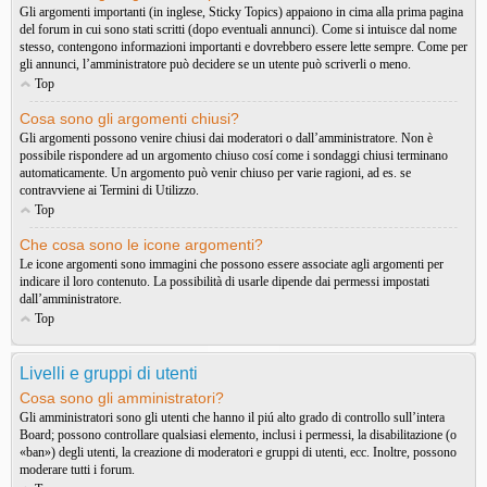
Gli argomenti importanti (in inglese, Sticky Topics) appaiono in cima alla prima pagina
del forum in cui sono stati scritti (dopo eventuali annunci). Come si intuisce dal nome
stesso, contengono informazioni importanti e dovrebbero essere lette sempre. Come per
gli annunci, l’amministratore può decidere se un utente può scriverli o meno.
Top
Cosa sono gli argomenti chiusi?
Gli argomenti possono venire chiusi dai moderatori o dall’amministratore. Non è
possibile rispondere ad un argomento chiuso cosí come i sondaggi chiusi terminano
automaticamente. Un argomento può venir chiuso per varie ragioni, ad es. se
contravviene ai Termini di Utilizzo.
Top
Che cosa sono le icone argomenti?
Le icone argomenti sono immagini che possono essere associate agli argomenti per
indicare il loro contenuto. La possibilità di usarle dipende dai permessi impostati
dall’amministratore.
Top
Livelli e gruppi di utenti
Cosa sono gli amministratori?
Gli amministratori sono gli utenti che hanno il piú alto grado di controllo sull’intera
Board; possono controllare qualsiasi elemento, inclusi i permessi, la disabilitazione (o
«ban») degli utenti, la creazione di moderatori e gruppi di utenti, ecc. Inoltre, possono
moderare tutti i forum.