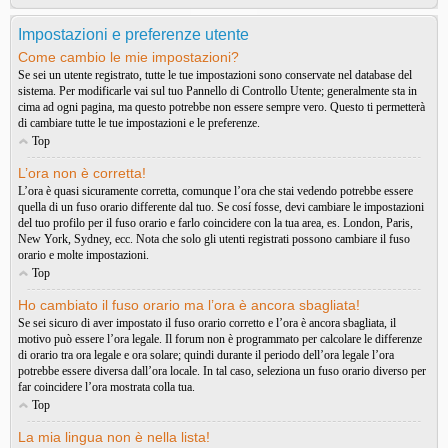
Impostazioni e preferenze utente
Come cambio le mie impostazioni?
Se sei un utente registrato, tutte le tue impostazioni sono conservate nel database del
sistema. Per modificarle vai sul tuo Pannello di Controllo Utente; generalmente sta in
cima ad ogni pagina, ma questo potrebbe non essere sempre vero. Questo ti permetterà
di cambiare tutte le tue impostazioni e le preferenze.
Top
L’ora non è corretta!
L’ora è quasi sicuramente corretta, comunque l’ora che stai vedendo potrebbe essere
quella di un fuso orario differente dal tuo. Se cosí fosse, devi cambiare le impostazioni
del tuo profilo per il fuso orario e farlo coincidere con la tua area, es. London, Paris,
New York, Sydney, ecc. Nota che solo gli utenti registrati possono cambiare il fuso
orario e molte impostazioni.
Top
Ho cambiato il fuso orario ma l’ora è ancora sbagliata!
Se sei sicuro di aver impostato il fuso orario corretto e l’ora è ancora sbagliata, il
motivo può essere l’ora legale. Il forum non è programmato per calcolare le differenze
di orario tra ora legale e ora solare; quindi durante il periodo dell’ora legale l’ora
potrebbe essere diversa dall’ora locale. In tal caso, seleziona un fuso orario diverso per
far coincidere l’ora mostrata colla tua.
Top
La mia lingua non è nella lista!