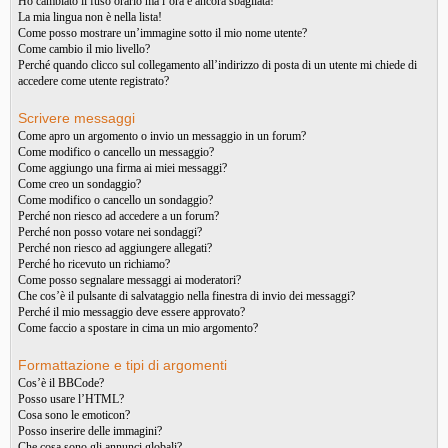
Ho cambiato il fuso orario ma l’ora è ancora sbagliata!
La mia lingua non è nella lista!
Come posso mostrare un’immagine sotto il mio nome utente?
Come cambio il mio livello?
Perché quando clicco sul collegamento all’indirizzo di posta di un utente mi chiede di
accedere come utente registrato?
Scrivere messaggi
Come apro un argomento o invio un messaggio in un forum?
Come modifico o cancello un messaggio?
Come aggiungo una firma ai miei messaggi?
Come creo un sondaggio?
Come modifico o cancello un sondaggio?
Perché non riesco ad accedere a un forum?
Perché non posso votare nei sondaggi?
Perché non riesco ad aggiungere allegati?
Perché ho ricevuto un richiamo?
Come posso segnalare messaggi ai moderatori?
Che cos’è il pulsante di salvataggio nella finestra di invio dei messaggi?
Perché il mio messaggio deve essere approvato?
Come faccio a spostare in cima un mio argomento?
Formattazione e tipi di argomenti
Cos’è il BBCode?
Posso usare l’HTML?
Cosa sono le emoticon?
Posso inserire delle immagini?
Che cosa sono gli annunci globali?