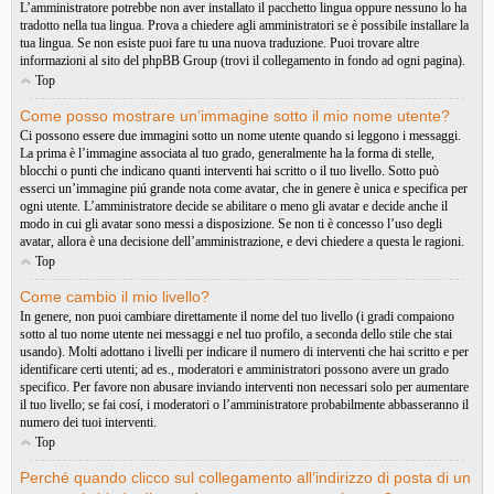
L’amministratore potrebbe non aver installato il pacchetto lingua oppure nessuno lo ha
tradotto nella tua lingua. Prova a chiedere agli amministratori se è possibile installare la
tua lingua. Se non esiste puoi fare tu una nuova traduzione. Puoi trovare altre
informazioni al sito del phpBB Group (trovi il collegamento in fondo ad ogni pagina).
Top
Come posso mostrare un’immagine sotto il mio nome utente?
Ci possono essere due immagini sotto un nome utente quando si leggono i messaggi.
La prima è l’immagine associata al tuo grado, generalmente ha la forma di stelle,
blocchi o punti che indicano quanti interventi hai scritto o il tuo livello. Sotto può
esserci un’immagine piú grande nota come avatar, che in genere è unica e specifica per
ogni utente. L’amministratore decide se abilitare o meno gli avatar e decide anche il
modo in cui gli avatar sono messi a disposizione. Se non ti è concesso l’uso degli
avatar, allora è una decisione dell’amministrazione, e devi chiedere a questa le ragioni.
Top
Come cambio il mio livello?
In genere, non puoi cambiare direttamente il nome del tuo livello (i gradi compaiono
sotto al tuo nome utente nei messaggi e nel tuo profilo, a seconda dello stile che stai
usando). Molti adottano i livelli per indicare il numero di interventi che hai scritto e per
identificare certi utenti; ad es., moderatori e amministratori possono avere un grado
specifico. Per favore non abusare inviando interventi non necessari solo per aumentare
il tuo livello; se fai cosí, i moderatori o l’amministratore probabilmente abbasseranno il
numero dei tuoi interventi.
Top
Perché quando clicco sul collegamento all’indirizzo di posta di un