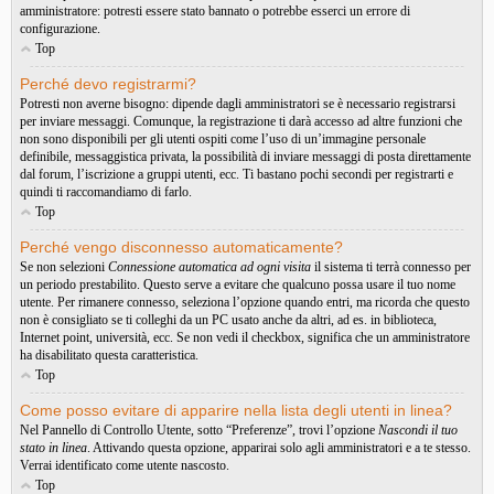
amministratore: potresti essere stato bannato o potrebbe esserci un errore di
configurazione.
Top
Perché devo registrarmi?
Potresti non averne bisogno: dipende dagli amministratori se è necessario registrarsi
per inviare messaggi. Comunque, la registrazione ti darà accesso ad altre funzioni che
non sono disponibili per gli utenti ospiti come l’uso di un’immagine personale
definibile, messaggistica privata, la possibilità di inviare messaggi di posta direttamente
dal forum, l’iscrizione a gruppi utenti, ecc. Ti bastano pochi secondi per registrarti e
quindi ti raccomandiamo di farlo.
Top
Perché vengo disconnesso automaticamente?
Se non selezioni
Connessione automatica ad ogni visita
il sistema ti terrà connesso per
un periodo prestabilito. Questo serve a evitare che qualcuno possa usare il tuo nome
utente. Per rimanere connesso, seleziona l’opzione quando entri, ma ricorda che questo
non è consigliato se ti colleghi da un PC usato anche da altri, ad es. in biblioteca,
Internet point, università, ecc. Se non vedi il checkbox, significa che un amministratore
ha disabilitato questa caratteristica.
Top
Come posso evitare di apparire nella lista degli utenti in linea?
Nel Pannello di Controllo Utente, sotto “Preferenze”, trovi l’opzione
Nascondi il tuo
stato in linea
. Attivando questa opzione, apparirai solo agli amministratori e a te stesso.
Verrai identificato come utente nascosto.
Top