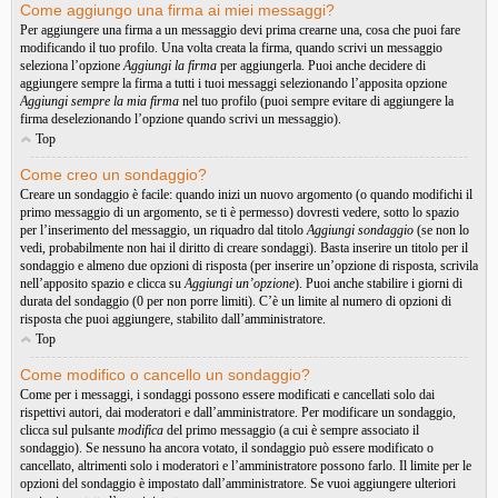
Come aggiungo una firma ai miei messaggi?
Per aggiungere una firma a un messaggio devi prima crearne una, cosa che puoi fare
modificando il tuo profilo. Una volta creata la firma, quando scrivi un messaggio
seleziona l’opzione
Aggiungi la firma
per aggiungerla. Puoi anche decidere di
aggiungere sempre la firma a tutti i tuoi messaggi selezionando l’apposita opzione
Aggiungi sempre la mia firma
nel tuo profilo (puoi sempre evitare di aggiungere la
firma deselezionando l’opzione quando scrivi un messaggio).
Top
Come creo un sondaggio?
Creare un sondaggio è facile: quando inizi un nuovo argomento (o quando modifichi il
primo messaggio di un argomento, se ti è permesso) dovresti vedere, sotto lo spazio
per l’inserimento del messaggio, un riquadro dal titolo
Aggiungi sondaggio
(se non lo
vedi, probabilmente non hai il diritto di creare sondaggi). Basta inserire un titolo per il
sondaggio e almeno due opzioni di risposta (per inserire un’opzione di risposta, scrivila
nell’apposito spazio e clicca su
Aggiungi un’opzione
). Puoi anche stabilire i giorni di
durata del sondaggio (0 per non porre limiti). C’è un limite al numero di opzioni di
risposta che puoi aggiungere, stabilito dall’amministratore.
Top
Come modifico o cancello un sondaggio?
Come per i messaggi, i sondaggi possono essere modificati e cancellati solo dai
rispettivi autori, dai moderatori e dall’amministratore. Per modificare un sondaggio,
clicca sul pulsante
modifica
del primo messaggio (a cui è sempre associato il
sondaggio). Se nessuno ha ancora votato, il sondaggio può essere modificato o
cancellato, altrimenti solo i moderatori e l’amministratore possono farlo. Il limite per le
opzioni del sondaggio è impostato dall’amministratore. Se vuoi aggiungere ulteriori