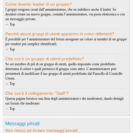
Come divento leader di un gruppo?
I gruppi vengono creati dall’amministratore, che ne stabilisce anche il leader. Se
desideri creare un nuovo gruppo, contatta l’amministratore, via posta elettronica o con
un messaggio privato.
Top
Perché alcuni gruppi di utenti appaiono in colori differenti?
È possibile per l’amministratore del forum assegnare un colore ai membri di un gruppo
per rendere piú semplice identificarli.
Top
Che cos’è un gruppo di utenti predefinito?
Se sei membro di piú di un gruppo di utenti, quello impostato come predefinito
determina il colore e quali permessi di gruppo sono attivi. L’amministratore può
permetterti di modificare il tuo gruppo di utenti predefinito dal Pannello di Controllo
Utente.
Top
Che cos’è il collegamento “Staff”?
Questa pagina fornisce una lista degli amministratori e dei moderatori, dando dettagli
sui forum che moderano.
Top
Messaggi privati
Non riesco ad inviare messaggi privati!