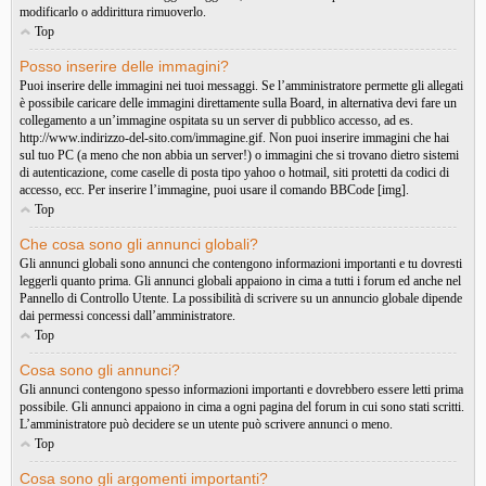
modificarlo o addirittura rimuoverlo.
Top
Posso inserire delle immagini?
Puoi inserire delle immagini nei tuoi messaggi. Se l’amministratore permette gli allegati
è possibile caricare delle immagini direttamente sulla Board, in alternativa devi fare un
collegamento a un’immagine ospitata su un server di pubblico accesso, ad es.
http://www.indirizzo-del-sito.com/immagine.gif. Non puoi inserire immagini che hai
sul tuo PC (a meno che non abbia un server!) o immagini che si trovano dietro sistemi
di autenticazione, come caselle di posta tipo yahoo o hotmail, siti protetti da codici di
accesso, ecc. Per inserire l’immagine, puoi usare il comando BBCode [img].
Top
Che cosa sono gli annunci globali?
Gli annunci globali sono annunci che contengono informazioni importanti e tu dovresti
leggerli quanto prima. Gli annunci globali appaiono in cima a tutti i forum ed anche nel
Pannello di Controllo Utente. La possibilità di scrivere su un annuncio globale dipende
dai permessi concessi dall’amministratore.
Top
Cosa sono gli annunci?
Gli annunci contengono spesso informazioni importanti e dovrebbero essere letti prima
possibile. Gli annunci appaiono in cima a ogni pagina del forum in cui sono stati scritti.
L’amministratore può decidere se un utente può scrivere annunci o meno.
Top
Cosa sono gli argomenti importanti?