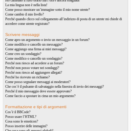
Ho cambiato il fuso orario ma l’ora è ancora sbagliata!
La mia lingua non è nella lista!
Come posso mostrare un’immagine sotto il mio nome utente?
Come cambio il mio livello?
Perché quando clicco sul collegamento all’indirizzo di posta di un utente mi chiede di
accedere come utente registrato?
Scrivere messaggi
Come apro un argomento o invio un messaggio in un forum?
Come modifico o cancello un messaggio?
Come aggiungo una firma ai miei messaggi?
Come creo un sondaggio?
Come modifico o cancello un sondaggio?
Perché non riesco ad accedere a un forum?
Perché non posso votare nei sondaggi?
Perché non riesco ad aggiungere allegati?
Perché ho ricevuto un richiamo?
Come posso segnalare messaggi ai moderatori?
Che cos’è il pulsante di salvataggio nella finestra di invio dei messaggi?
Perché il mio messaggio deve essere approvato?
Come faccio a spostare in cima un mio argomento?
Formattazione e tipi di argomenti
Cos’è il BBCode?
Posso usare l’HTML?
Cosa sono le emoticon?
Posso inserire delle immagini?
Che cosa sono gli annunci globali?