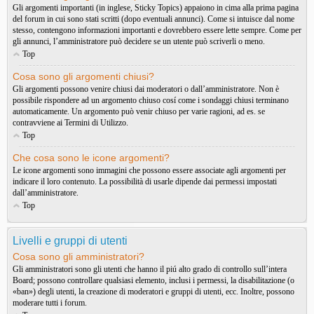
Gli argomenti importanti (in inglese, Sticky Topics) appaiono in cima alla prima pagina
del forum in cui sono stati scritti (dopo eventuali annunci). Come si intuisce dal nome
stesso, contengono informazioni importanti e dovrebbero essere lette sempre. Come per
gli annunci, l’amministratore può decidere se un utente può scriverli o meno.
Top
Cosa sono gli argomenti chiusi?
Gli argomenti possono venire chiusi dai moderatori o dall’amministratore. Non è
possibile rispondere ad un argomento chiuso cosí come i sondaggi chiusi terminano
automaticamente. Un argomento può venir chiuso per varie ragioni, ad es. se
contravviene ai Termini di Utilizzo.
Top
Che cosa sono le icone argomenti?
Le icone argomenti sono immagini che possono essere associate agli argomenti per
indicare il loro contenuto. La possibilità di usarle dipende dai permessi impostati
dall’amministratore.
Top
Livelli e gruppi di utenti
Cosa sono gli amministratori?
Gli amministratori sono gli utenti che hanno il piú alto grado di controllo sull’intera
Board; possono controllare qualsiasi elemento, inclusi i permessi, la disabilitazione (o
«ban») degli utenti, la creazione di moderatori e gruppi di utenti, ecc. Inoltre, possono
moderare tutti i forum.