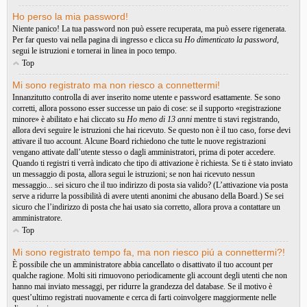
Ho perso la mia password!
Niente panico! La tua password non può essere recuperata, ma può essere rigenerata.
Per far questo vai nella pagina di ingresso e clicca su
Ho dimenticato la password
,
segui le istruzioni e tornerai in linea in poco tempo.
Top
Mi sono registrato ma non riesco a connettermi!
Innanzitutto controlla di aver inserito nome utente e password esattamente. Se sono
corretti, allora possono esser successe un paio di cose: se il supporto «registrazione
minore» è abilitato e hai cliccato su
Ho meno di 13 anni
mentre ti stavi registrando,
allora devi seguire le istruzioni che hai ricevuto. Se questo non è il tuo caso, forse devi
attivare il tuo account. Alcune Board richiedono che tutte le nuove registrazioni
vengano attivate dall’utente stesso o dagli amministratori, prima di poter accedere.
Quando ti registri ti verrà indicato che tipo di attivazione è richiesta. Se ti è stato inviato
un messaggio di posta, allora segui le istruzioni; se non hai ricevuto nessun
messaggio... sei sicuro che il tuo indirizzo di posta sia valido? (L’attivazione via posta
serve a ridurre la possibilità di avere utenti anonimi che abusano della Board.) Se sei
sicuro che l’indirizzo di posta che hai usato sia corretto, allora prova a contattare un
amministratore.
Top
Mi sono registrato tempo fa, ma non riesco piú a connettermi?!
È possibile che un amministratore abbia cancellato o disattivato il tuo account per
qualche ragione. Molti siti rimuovono periodicamente gli account degli utenti che non
hanno mai inviato messaggi, per ridurre la grandezza del database. Se il motivo è
quest’ultimo registrati nuovamente e cerca di farti coinvolgere maggiormente nelle