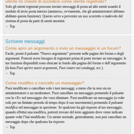
utente mi chiede di accedere come utente registrato?
Solo gli utenti registrati possono inviare messaggi di posta ad altri utenti usando il
modulo di invio posta interno (ammesso, ovviamente, che gli amministratori abbiano
abilitato questa funzione). Questo serve a prevenire un uso scorretto o malevolo del
sistema di posta da parte di utenti anonimi.
Top
Scrivere messaggi
Come apro un argomento o invio un messaggio in un forum?
Facile, premi il pulsante “Nuovo argomento” presente nelle pagine dei forum o degli
argomenti. Potresti avere bisogno di registrarti prima di poter inviare un messaggio: le
tue funzioni disponibili sono elencate in fondo alla pagina del forum o dell’argomento
(la lista
Puoi aprire nuovi argomenti
,
Puoi votare nei sondaggi
, ecc.).
Top
Come modifico o cancello un messaggio?
Puoi modificare o cancellare solo i tuoi messaggi, a meno che tu non sia un
amministratore o un moderatore. Puoi cancellare un messaggio premendo il pulsante
con la «X» nel messaggio che vuoi eliminare. Puoi modificare un messaggio (a volte
solo per un limitato periodo di tempo dopo il suo inserimento) premendo il pulsante
modifica
nel messaggio in questione. Se qualcuno ha già risposto al tuo messaggio,
quando effettui una modifica, potresti trovare del testo aggiunto dove viene indicato
quante volte l’hai modificato. Un utente normale, generalmente, non può cancellare un
messaggio dopo che qualcuno ha risposto.
Top