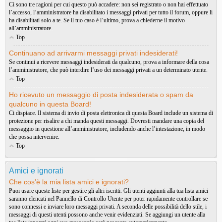
Ci sono tre ragioni per cui questo può accadere: non sei registrato o non hai effettuato
l’accesso, l’amministratore ha disabilitato i messaggi privati per tutto il forum, oppure li
ha disabilitati solo a te. Se il tuo caso è l’ultimo, prova a chiederne il motivo
all’amministratore.
Top
Continuano ad arrivarmi messaggi privati indesiderati!
Se continui a ricevere messaggi indesiderati da qualcuno, prova a informare della cosa
l’amministratore, che può interdire l’uso dei messaggi privati a un determinato utente.
Top
Ho ricevuto un messaggio di posta indesiderata o spam da
qualcuno in questa Board!
Ci dispiace. Il sistema di invio di posta elettronica di questa Board include un sistema di
protezione per risalire a chi manda questi messaggi. Dovresti mandare una copia del
messaggio in questione all’amministratore, includendo anche l’intestazione, in modo
che possa intervenire.
Top
Amici e ignorati
Che cos’è la mia lista amici e ignorati?
Puoi usare queste liste per gestire gli altri iscritti. Gli utenti aggiunti alla tua lista amici
saranno elencati nel Pannello di Controllo Utente per poter rapidamente controllare se
sono connessi e inviare loro messaggi privati. A seconda delle possibilità dello stile, i
messaggi di questi utenti possono anche venir evidenziati. Se aggiungi un utente alla