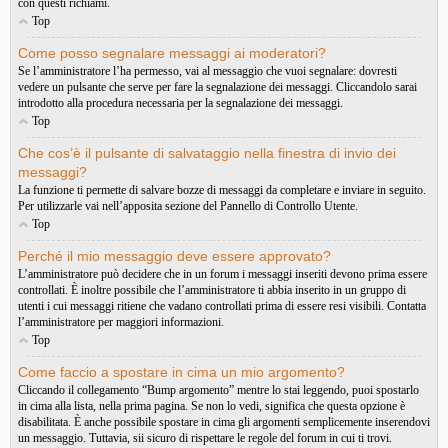
con questi richiami.
Top
Come posso segnalare messaggi ai moderatori?
Se l’amministratore l’ha permesso, vai al messaggio che vuoi segnalare: dovresti
vedere un pulsante che serve per fare la segnalazione dei messaggi. Cliccandolo sarai
introdotto alla procedura necessaria per la segnalazione dei messaggi.
Top
Che cos’è il pulsante di salvataggio nella finestra di invio dei
messaggi?
La funzione ti permette di salvare bozze di messaggi da completare e inviare in seguito.
Per utilizzarle vai nell’apposita sezione del Pannello di Controllo Utente.
Top
Perché il mio messaggio deve essere approvato?
L’amministratore può decidere che in un forum i messaggi inseriti devono prima essere
controllati. È inoltre possibile che l’amministratore ti abbia inserito in un gruppo di
utenti i cui messaggi ritiene che vadano controllati prima di essere resi visibili. Contatta
l’amministratore per maggiori informazioni.
Top
Come faccio a spostare in cima un mio argomento?
Cliccando il collegamento “Bump argomento” mentre lo stai leggendo, puoi spostarlo
in cima alla lista, nella prima pagina. Se non lo vedi, significa che questa opzione è
disabilitata. È anche possibile spostare in cima gli argomenti semplicemente inserendovi
un messaggio. Tuttavia, sii sicuro di rispettare le regole del forum in cui ti trovi.