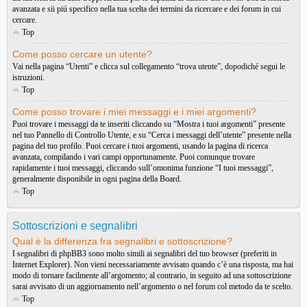
avanzata e sii piú specifico nella tua scelta dei termini da ricercare e dei forum in cui
cercare.
Top
Come posso cercare un utente?
Vai nella pagina “Utenti” e clicca sul collegamento “trova utente”, dopodiché segui le
istruzioni.
Top
Come posso trovare i miei messaggi e i miei argomenti?
Puoi trovare i messaggi da te inseriti cliccando su “Mostra i tuoi argomenti” presente
nel tuo Pannello di Controllo Utente, e su “Cerca i messaggi dell’utente” presente nella
pagina del tuo profilo. Puoi cercare i tuoi argomenti, usando la pagina di ricerca
avanzata, compilando i vari campi opportunamente. Puoi comunque trovare
rapidamente i tuoi messaggi, cliccando sull’omonima funzione “I tuoi messaggi”,
generalmente disponibile in ogni pagina della Board.
Top
Sottoscrizioni e segnalibri
Qual è la differenza fra segnalibri e sottoscrizione?
I segnalibri di phpBB3 sono molto simili ai segnalibri del tuo browser (preferiti in
Internet Explorer). Non vieni necessariamente avvisato quando c’è una risposta, ma hai
modo di tornare facilmente all’argomento; al contrario, in seguito ad una sottoscrizione
sarai avvisato di un aggiornamento nell’argomento o nel forum col metodo da te scelto.
Top