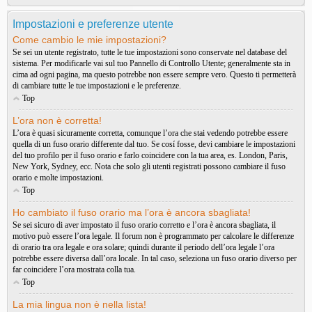
Impostazioni e preferenze utente
Come cambio le mie impostazioni?
Se sei un utente registrato, tutte le tue impostazioni sono conservate nel database del
sistema. Per modificarle vai sul tuo Pannello di Controllo Utente; generalmente sta in
cima ad ogni pagina, ma questo potrebbe non essere sempre vero. Questo ti permetterà
di cambiare tutte le tue impostazioni e le preferenze.
Top
L’ora non è corretta!
L’ora è quasi sicuramente corretta, comunque l’ora che stai vedendo potrebbe essere
quella di un fuso orario differente dal tuo. Se cosí fosse, devi cambiare le impostazioni
del tuo profilo per il fuso orario e farlo coincidere con la tua area, es. London, Paris,
New York, Sydney, ecc. Nota che solo gli utenti registrati possono cambiare il fuso
orario e molte impostazioni.
Top
Ho cambiato il fuso orario ma l’ora è ancora sbagliata!
Se sei sicuro di aver impostato il fuso orario corretto e l’ora è ancora sbagliata, il
motivo può essere l’ora legale. Il forum non è programmato per calcolare le differenze
di orario tra ora legale e ora solare; quindi durante il periodo dell’ora legale l’ora
potrebbe essere diversa dall’ora locale. In tal caso, seleziona un fuso orario diverso per
far coincidere l’ora mostrata colla tua.
Top
La mia lingua non è nella lista!