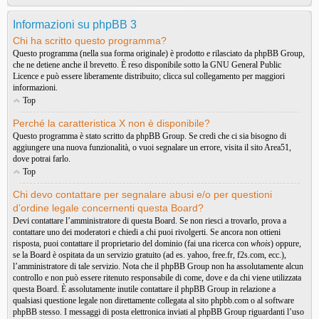
Informazioni su phpBB 3
Chi ha scritto questo programma?
Questo programma (nella sua forma originale) è prodotto e rilasciato da
phpBB Group
,
che ne detiene anche il brevetto. È reso disponibile sotto la GNU General Public
Licence e può essere liberamente distribuito; clicca sul collegamento per maggiori
informazioni.
Top
Perché la caratteristica X non è disponibile?
Questo programma è stato scritto da phpBB Group. Se credi che ci sia bisogno di
aggiungere una nuova funzionalità, o vuoi segnalare un errore, visita il sito
Area51
,
dove potrai farlo.
Top
Chi devo contattare per segnalare abusi e/o per questioni
d’ordine legale concernenti questa Board?
Devi contattare l’amministratore di questa Board. Se non riesci a trovarlo, prova a
contattare uno dei moderatori e chiedi a chi puoi rivolgerti. Se ancora non ottieni
risposta, puoi contattare il proprietario del dominio (fai una ricerca con
whois
) oppure,
se la Board è ospitata da un servizio gratuito (ad es. yahoo, free.fr, f2s.com, ecc.),
l’amministratore di tale servizio. Nota che il phpBB Group non ha assolutamente alcun
controllo e non può essere ritenuto responsabile di come, dove e da chi viene utilizzata
questa Board. È assolutamente inutile contattare il phpBB Group in relazione a
qualsiasi questione legale non direttamente collegata al sito phpbb.com o al software
phpBB stesso. I messaggi di posta elettronica inviati al phpBB Group riguardanti l’uso