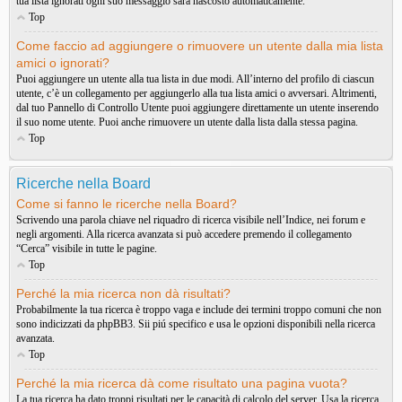
tua lista ignorati ogni suo messaggio sarà nascosto automaticamente.
Top
Come faccio ad aggiungere o rimuovere un utente dalla mia lista
amici o ignorati?
Puoi aggiungere un utente alla tua lista in due modi. All’interno del profilo di ciascun
utente, c’è un collegamento per aggiungerlo alla tua lista amici o avversari. Altrimenti,
dal tuo Pannello di Controllo Utente puoi aggiungere direttamente un utente inserendo
il suo nome utente. Puoi anche rimuovere un utente dalla lista dalla stessa pagina.
Top
Ricerche nella Board
Come si fanno le ricerche nella Board?
Scrivendo una parola chiave nel riquadro di ricerca visibile nell’Indice, nei forum e
negli argomenti. Alla ricerca avanzata si può accedere premendo il collegamento
“Cerca” visibile in tutte le pagine.
Top
Perché la mia ricerca non dà risultati?
Probabilmente la tua ricerca è troppo vaga e include dei termini troppo comuni che non
sono indicizzati da phpBB3. Sii piú specifico e usa le opzioni disponibili nella ricerca
avanzata.
Top
Perché la mia ricerca dà come risultato una pagina vuota?
La tua ricerca ha dato troppi risultati per le capacità di calcolo del server. Usa la ricerca