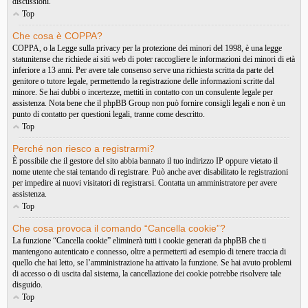
discussioni.
Top
Che cosa è COPPA?
COPPA, o la Legge sulla privacy per la protezione dei minori del 1998, è una legge
statunitense che richiede ai siti web di poter raccogliere le informazioni dei minori di età
inferiore a 13 anni. Per avere tale consenso serve una richiesta scritta da parte del
genitore o tutore legale, permettendo la registrazione delle informazioni scritte dal
minore. Se hai dubbi o incertezze, mettiti in contatto con un consulente legale per
assistenza. Nota bene che il phpBB Group non può fornire consigli legali e non è un
punto di contatto per questioni legali, tranne come descritto.
Top
Perché non riesco a registrarmi?
È possibile che il gestore del sito abbia bannato il tuo indirizzo IP oppure vietato il
nome utente che stai tentando di registrare. Può anche aver disabilitato le registrazioni
per impedire ai nuovi visitatori di registrarsi. Contatta un amministratore per avere
assistenza.
Top
Che cosa provoca il comando “Cancella cookie”?
La funzione “Cancella cookie” eliminerà tutti i cookie generati da phpBB che ti
mantengono autenticato e connesso, oltre a permetterti ad esempio di tenere traccia di
quello che hai letto, se l’amministrazione ha attivato la funzione. Se hai avuto problemi
di accesso o di uscita dal sistema, la cancellazione dei cookie potrebbe risolvere tale
disguido.
Top