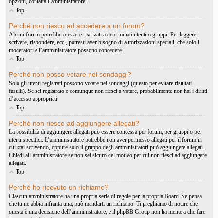
opzioni, contatta l’amministratore.
Top
Perché non riesco ad accedere a un forum?
Alcuni forum potrebbero essere riservati a determinati utenti o gruppi. Per leggere,
scrivere, rispondere, ecc., potresti aver bisogno di autorizzazioni speciali, che solo i
moderatori e l’amministratore possono concedere.
Top
Perché non posso votare nei sondaggi?
Solo gli utenti registrati possono votare nei sondaggi (questo per evitare risultati
fasulli). Se sei registrato e comunque non riesci a votare, probabilmente non hai i diritti
d’accesso appropriati.
Top
Perché non riesco ad aggiungere allegati?
La possibilità di aggiungere allegati può essere concessa per forum, per gruppi o per
utenti specifici. L’amministratore potrebbe non aver permesso allegati per il forum in
cui stai scrivendo, oppure solo il gruppo degli amministratori può aggiungere allegati.
Chiedi all’amministratore se non sei sicuro del motivo per cui non riesci ad aggiungere
allegati.
Top
Perché ho ricevuto un richiamo?
Ciascun amministratore ha una propria serie di regole per la propria Board. Se pensa
che tu ne abbia infranta una, può mandarti un richiamo. Ti preghiamo di notare che
questa è una decisione dell’amministratore, e il phpBB Group non ha niente a che fare