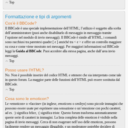
Top
Formattazione e tipi di argomenti
Cos’è il BBCode?
Il BBCode è una speciale implementazione dell’HTML; l’utilizzo è soggetto alla scelta
dell’amministratore (puoi anche disabilitarlo di messaggio in messaggio tramite
l’opzione nel modulo di invio messaggi). Il BBCode è simile all’HTML, i comandi
sono racchiusi tra parentesi quadre [ e ] anziché tra < e > e offre un controllo maggiore
su cosa e come viene mostrato nei messaggi. Per maggiori informazioni sul BBCode
leggi la
Guida al BBCode
. Puoi accedere alla stessa pagina, anche dall’area invio
messaggi.
Top
Posso usare l’HTML?
No. Non è possibile inserire del codice HTML e ottenere che sia interpretato come tale
in questo forum. La maggior parte delle funzioni dell’HTML può essere sostituita dal
BBCode.
Top
Cosa sono le emoticon?
Le «emoticon» o «faccine» (in inglese,
emoticons
o
smileys
) sono piccole immagini che
possono essere usate per esprimere una sensazione o un’emozione con pochi caratteri;
ad es. :) significa felice, :( significa triste. Questo forum trasforma automaticamente
queste serie di caratteri in immagini. La lista completa delle emoticon è visibile nella
pagina di invio messaggi. Cerca di non esagerare nell’uso delle emoticon, possono
facilmente rendere un messaggio illeggibile, e un moderatore potrebbe decidere di