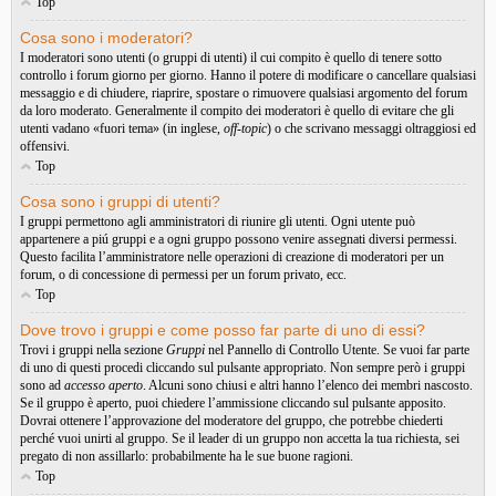
Top
Cosa sono i moderatori?
I moderatori sono utenti (o gruppi di utenti) il cui compito è quello di tenere sotto
controllo i forum giorno per giorno. Hanno il potere di modificare o cancellare qualsiasi
messaggio e di chiudere, riaprire, spostare o rimuovere qualsiasi argomento del forum
da loro moderato. Generalmente il compito dei moderatori è quello di evitare che gli
utenti vadano «fuori tema» (in inglese,
off-topic
) o che scrivano messaggi oltraggiosi ed
offensivi.
Top
Cosa sono i gruppi di utenti?
I gruppi permettono agli amministratori di riunire gli utenti. Ogni utente può
appartenere a piú gruppi e a ogni gruppo possono venire assegnati diversi permessi.
Questo facilita l’amministratore nelle operazioni di creazione di moderatori per un
forum, o di concessione di permessi per un forum privato, ecc.
Top
Dove trovo i gruppi e come posso far parte di uno di essi?
Trovi i gruppi nella sezione
Gruppi
nel Pannello di Controllo Utente. Se vuoi far parte
di uno di questi procedi cliccando sul pulsante appropriato. Non sempre però i gruppi
sono ad
accesso aperto
. Alcuni sono chiusi e altri hanno l’elenco dei membri nascosto.
Se il gruppo è aperto, puoi chiedere l’ammissione cliccando sul pulsante apposito.
Dovrai ottenere l’approvazione del moderatore del gruppo, che potrebbe chiederti
perché vuoi unirti al gruppo. Se il leader di un gruppo non accetta la tua richiesta, sei
pregato di non assillarlo: probabilmente ha le sue buone ragioni.
Top