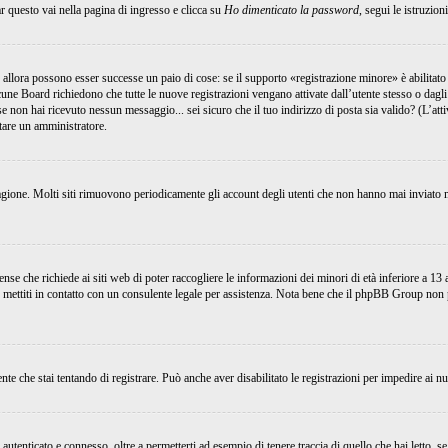
 questo vai nella pagina di ingresso e clicca su
Ho dimenticato la password
, segui le istruzion
 allora possono esser successe un paio di cose: se il supporto «registrazione minore» è abilitato 
lcune Board richiedono che tutte le nuove registrazioni vengano attivate dall’utente stesso o dagli
; se non hai ricevuto nessun messaggio... sei sicuro che il tuo indirizzo di posta sia valido? (L’at
ttare un amministratore.
ragione. Molti siti rimuovono periodicamente gli account degli utenti che non hanno mai inviato m
e che richiede ai siti web di poter raccogliere le informazioni dei minori di età inferiore a 13 an
, mettiti in contatto con un consulente legale per assistenza. Nota bene che il phpBB Group non p
nte che stai tentando di registrare. Può anche aver disabilitato le registrazioni per impedire ai nu
tenticato e connesso, oltre a permetterti ad esempio di tenere traccia di quello che hai letto, se