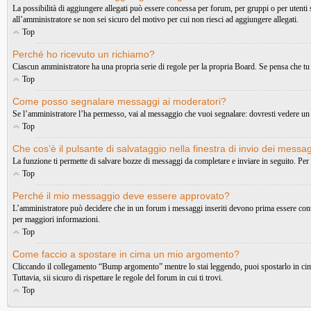
La possibilità di aggiungere allegati può essere concessa per forum, per gruppi o per utenti
all’amministratore se non sei sicuro del motivo per cui non riesci ad aggiungere allegati.
Top
Perché ho ricevuto un richiamo?
Ciascun amministratore ha una propria serie di regole per la propria Board. Se pensa che tu
Top
Come posso segnalare messaggi ai moderatori?
Se l’amministratore l’ha permesso, vai al messaggio che vuoi segnalare: dovresti vedere un 
Top
Che cos’è il pulsante di salvataggio nella finestra di invio dei messa
La funzione ti permette di salvare bozze di messaggi da completare e inviare in seguito. Per 
Top
Perché il mio messaggio deve essere approvato?
L’amministratore può decidere che in un forum i messaggi inseriti devono prima essere controll
per maggiori informazioni.
Top
Come faccio a spostare in cima un mio argomento?
Cliccando il collegamento “Bump argomento” mentre lo stai leggendo, puoi spostarlo in cima 
Tuttavia, sii sicuro di rispettare le regole del forum in cui ti trovi.
Top