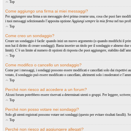
Top
Come aggiungo una firma ai miei messaggi?
Per aggiungere una firma a un messaggio devi prima crearne una, cosa che puoi fare modific
i tuoi messaggi selezionando l’apposita opzione
Aggiungi sempre la mia firma
nel tuo prof
Top
Come creo un sondaggio?
Creare un sondaggio è facile: quando inizi un nuovo argomento (o quando modifichi il primo
non hai il diritto di creare sondaggi). Basta inserire un titolo per il sondaggio e almeno due 
limiti). C’è un limite al numero di opzioni di risposta che puoi aggiungere, stabilito dall’am
Top
Come modifico o cancello un sondaggio?
Come per i messaggi, i sondaggi possono essere modificati e cancellati solo dai rispettivi a
votato, il sondaggio può essere modificato o cancellato, altrimenti solo i moderatori e l’amm
Top
Perché non riesco ad accedere a un forum?
Alcuni forum potrebbero essere riservati a determinati utenti o gruppi. Per leggere, scrivere
Top
Perché non posso votare nei sondaggi?
Solo gli utenti registrati possono votare nei sondaggi (questo per evitare risultati fasulli). 
Top
Perché non riesco ad aggiungere allegati?