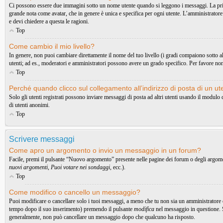
Ci possono essere due immagini sotto un nome utente quando si leggono i messaggi. La prima è
grande nota come avatar, che in genere è unica e specifica per ogni utente. L’amministratore 
e devi chiedere a questa le ragioni.
Top
Come cambio il mio livello?
In genere, non puoi cambiare direttamente il nome del tuo livello (i gradi compaiono sotto al t
utenti; ad es., moderatori e amministratori possono avere un grado specifico. Per favore non
Top
Perché quando clicco sul collegamento all’indirizzo di posta di un u
Solo gli utenti registrati possono inviare messaggi di posta ad altri utenti usando il modul
di utenti anonimi.
Top
Scrivere messaggi
Come apro un argomento o invio un messaggio in un forum?
Facile, premi il pulsante “Nuovo argomento” presente nelle pagine dei forum o degli argoment
nuovi argomenti
,
Puoi votare nei sondaggi
, ecc.).
Top
Come modifico o cancello un messaggio?
Puoi modificare o cancellare solo i tuoi messaggi, a meno che tu non sia un amministratore
tempo dopo il suo inserimento) premendo il pulsante
modifica
nel messaggio in questione. S
generalmente, non può cancellare un messaggio dopo che qualcuno ha risposto.