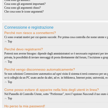
Cosa sono gli annunci?
Cosa sono gli argomenti importanti?
Cosa sono gli argomenti chiusi?
Che cosa sono le icone argomenti?
Connessione e registrazione
Perché non riesco a connettermi?
Ci sono svariati motivi per cui questo succede. Per prima cosa controlla che nome utente e pa
Top
Perché devo registrarmi?
Potresti non averne bisogno: dipende dagli amministratori se è necessario registrarsi per in
privata, la possibilità di inviare messaggi di posta direttamente dal forum, l’iscrizione a gru
Top
Perché vengo disconnesso automaticamente?
Se non selezioni
Connessione automatica ad ogni visita
il sistema ti terrà connesso per un
se ti colleghi da un PC usato anche da altri, ad es. in biblioteca, Internet point, università, 
Top
Come posso evitare di apparire nella lista degli utenti in linea?
Nel Pannello di Controllo Utente, sotto “Preferenze”, trovi l’opzione
Nascondi il tuo stato i
Top
Ho perso la mia password!