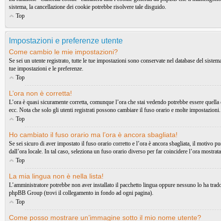
sistema, la cancellazione dei cookie potrebbe risolvere tale disguido.
Top
Impostazioni e preferenze utente
Come cambio le mie impostazioni?
Se sei un utente registrato, tutte le tue impostazioni sono conservate nel database del sist
tue impostazioni e le preferenze.
Top
L’ora non è corretta!
L’ora è quasi sicuramente corretta, comunque l’ora che stai vedendo potrebbe essere quella di
ecc. Nota che solo gli utenti registrati possono cambiare il fuso orario e molte impostazioni.
Top
Ho cambiato il fuso orario ma l’ora è ancora sbagliata!
Se sei sicuro di aver impostato il fuso orario corretto e l’ora è ancora sbagliata, il motivo p
dall’ora locale. In tal caso, seleziona un fuso orario diverso per far coincidere l’ora mostrata
Top
La mia lingua non è nella lista!
L’amministratore potrebbe non aver installato il pacchetto lingua oppure nessuno lo ha tradott
phpBB Group (trovi il collegamento in fondo ad ogni pagina).
Top
Come posso mostrare un’immagine sotto il mio nome utente?