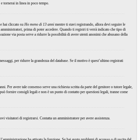
i e tornerai in linea in poco tempo.
e hai cliccato su
Ho meno di 13 anni
mentre ti stavi registrando, allora devi seguire le
 amministratori, prima di poter accedere. Quando ti registri ti verrà indicato che tipo di
tivazione via posta serve a ridurre la possibilità di avere utenti anonimi che abusano della
essaggi, per ridurre la grandezza del database. Se il motivo è quest’ultimo registrati
ni. Per avere tale consenso serve una richiesta scritta da parte del genitore o tutore legale,
uò fornire consigli legali e non è un punto di contatto per questioni legali, tranne come
ovi visitatori di registrarsi. Contatta un amministratore per avere assistenza.
 l’amministrazione ha attivato la funzione. Se hai avuto problemi di accesso o di uscita dal