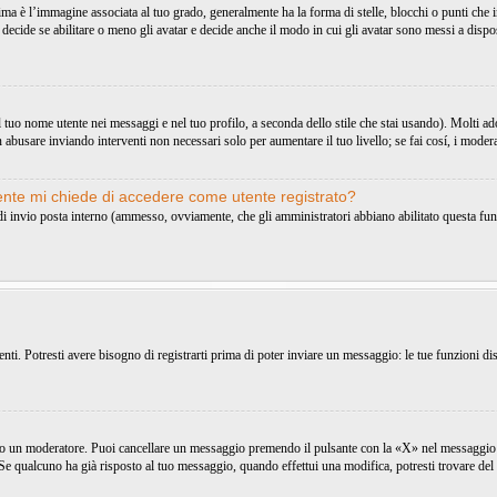
 l’immagine associata al tuo grado, generalmente ha la forma di stelle, blocchi o punti che ind
decide se abilitare o meno gli avatar e decide anche il modo in cui gli avatar sono messi a dispo
uo nome utente nei messaggi e nel tuo profilo, a seconda dello stile che stai usando). Molti adottan
 abusare inviando interventi non necessari solo per aumentare il tuo livello; se fai cosí, i mode
tente mi chiede di accedere come utente registrato?
o di invio posta interno (ammesso, ovviamente, che gli amministratori abbiano abilitato questa fu
i. Potresti avere bisogno di registrarti prima di poter inviare un messaggio: le tue funzioni dis
 o un moderatore. Puoi cancellare un messaggio premendo il pulsante con la «X» nel messaggio 
e qualcuno ha già risposto al tuo messaggio, quando effettui una modifica, potresti trovare del 