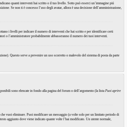
icano quanti interventi hai scritto o il tuo livello. Sotto può esserci un’immagine piú
sizione. Se non ti è concesso l’uso degli avatar, allora è una decisione dell’amministrazione,
o i livelli per indicare il numero di interventi che hai scritto e per identificare certi
ratori o l’amministratore probabilmente abbasseranno il numero dei tuoi interventi.
nzione). Questo serve a prevenire un uso scorretto o malevolo del sistema di posta da parte
ponibili sono elencate in fondo alla pagina del forum o dell’argomento (la lista
Puoi aprire
che vuoi eliminare. Puoi modificare un messaggio (a volte solo per un limitato periodo di
testo aggiunto dove viene indicato quante volte l’hai modificato. Un utente normale,