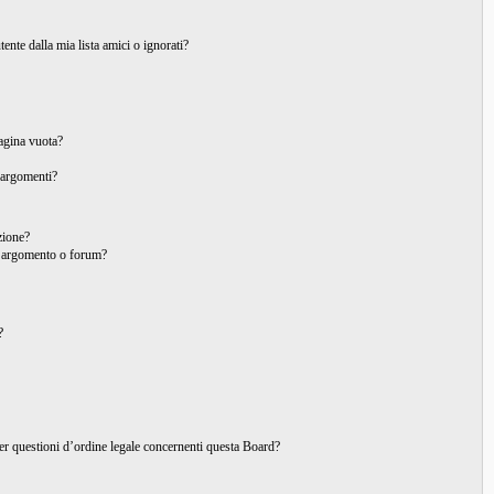
nte dalla mia lista amici o ignorati?
pagina vuota?
 argomenti?
izione?
o argomento o forum?
?
per questioni d’ordine legale concernenti questa Board?