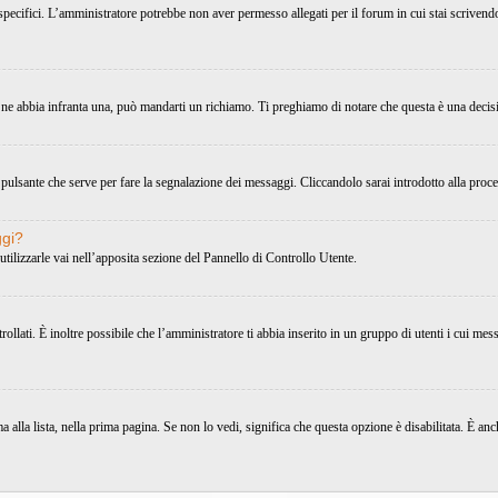
 specifici. L’amministratore potrebbe non aver permesso allegati per il forum in cui stai scriven
 ne abbia infranta una, può mandarti un richiamo. Ti preghiamo di notare che questa è una decis
pulsante che serve per fare la segnalazione dei messaggi. Cliccandolo sarai introdotto alla proc
ggi?
utilizzarle vai nell’apposita sezione del Pannello di Controllo Utente.
ati. È inoltre possibile che l’amministratore ti abbia inserito in un gruppo di utenti i cui messa
alla lista, nella prima pagina. Se non lo vedi, significa che questa opzione è disabilitata. È a