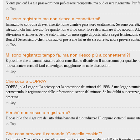
Niente panico! La tua password non può essere recuperata, ma può essere rigenerata. Per far
Top
Mi sono registrato ma non riesco a connettermi!
Innanzitutto controlla di aver inserito nome utente e password esattamente. Se sono corretti,
istruzioni che hai ricevuto. Se questo non è il tuo caso, forse devi attivare il tuo account. A
attivazione è richiesta. Se ti è stato inviato un messaggio di posta, allora segui le istruzioni
Board.) Se sei sicuro che l’indirizzo di posta che hai usato sia corretto, allora prova a conta
Top
Mi sono registrato tempo fa, ma non riesco piú a connettermi?!
È possibile che un amministratore abbia cancellato o disattivato il tuo account per qualche 
nuovamente e cerca di farti coinvolgere maggiormente nelle discussioni.
Top
Che cosa è COPPA?
COPPA, o la Legge sulla privacy per la protezione dei minori del 1998, è una legge statunitens
permettendo la registrazione delle informazioni scritte dal minore. Se hai dubbi o incertezze
descritto.
Top
Perché non riesco a registrarmi?
È possibile che il gestore del sito abbia bannato il tuo indirizzo IP oppure vietato il nome ute
Top
Che cosa provoca il comando “Cancella cookie”?
La funzione “Cancella cookie” eliminerà tutti i cookie generati da phpBB che ti mantengono au