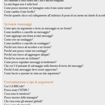
Ho cambiato il fuso orario ma l’ora è ancora sbagliata!
La mia lingua non è nella lista!
Come posso mostrare un’immagine sotto il mio nome utente?
Come cambio il mio livello?
Perché quando clicco sul collegamento all’indirizzo di posta di un utente mi chiede di acced
Scrivere messaggi
Come apro un argomento o invio un messaggio in un forum?
Come modifico o cancello un messaggio?
Come aggiungo una firma ai miei messaggi?
Come creo un sondaggio?
Come modifico o cancello un sondaggio?
Perché non riesco ad accedere a un forum?
Perché non posso votare nei sondaggi?
Perché non riesco ad aggiungere allegati?
Perché ho ricevuto un richiamo?
Come posso segnalare messaggi ai moderatori?
Che cos’è il pulsante di salvataggio nella finestra di invio dei messaggi?
Perché il mio messaggio deve essere approvato?
Come faccio a spostare in cima un mio argomento?
Formattazione e tipi di argomenti
Cos’è il BBCode?
Posso usare l’HTML?
Cosa sono le emoticon?
Posso inserire delle immagini?
Che cosa sono gli annunci globali?