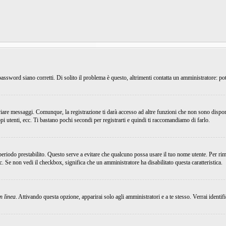
ssword siano corretti. Di solito il problema è questo, altrimenti contatta un amministratore: pot
viare messaggi. Comunque, la registrazione ti darà accesso ad altre funzioni che non sono dispon
ppi utenti, ecc. Ti bastano pochi secondi per registrarti e quindi ti raccomandiamo di farlo.
 periodo prestabilito. Questo serve a evitare che qualcuno possa usare il tuo nome utente. Per r
ecc. Se non vedi il checkbox, significa che un amministratore ha disabilitato questa caratteristica.
n linea
. Attivando questa opzione, apparirai solo agli amministratori e a te stesso. Verrai identi