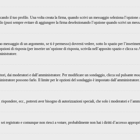
ando il tuo profilo. Una volta creata la firma, quando scrivi un messaggio seleziona l’opzione
ilo (puoi sempre evitare di aggiungere la firma deselezionando l’opzione quando scrivi un mess
 messaggio di un argomento, se ti è permesso) dovresti vedere, sotto lo spazio per l’inserimen
opzioni di risposta (per inserire un’opzione di risposta, scrivila nell’apposito spazio e clicca su
ministratore.
utori, dai moderatori e dall’amministratore. Per modificare un sondaggio, clicca sul pulsante
mod
inistratore possono farlo. Il limite per le opzioni del sondaggio è impostato dall’amministratore.
, rispondere, ecc., potresti aver bisogno di autorizzazioni speciali, che solo i moderatori e l’am
Se sei registrato e comunque non riesci a votare, probabilmente non hai i diritti d’accesso appropri