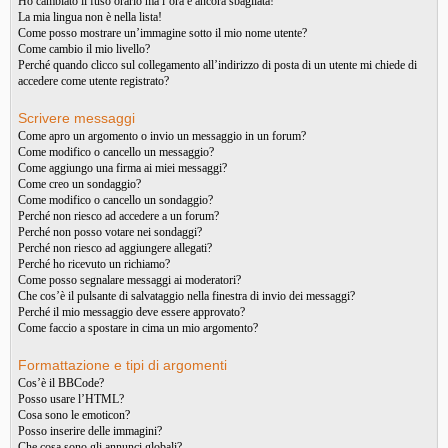
Ho cambiato il fuso orario ma l’ora è ancora sbagliata!
La mia lingua non è nella lista!
Come posso mostrare un’immagine sotto il mio nome utente?
Come cambio il mio livello?
Perché quando clicco sul collegamento all’indirizzo di posta di un utente mi chiede di
accedere come utente registrato?
Scrivere messaggi
Come apro un argomento o invio un messaggio in un forum?
Come modifico o cancello un messaggio?
Come aggiungo una firma ai miei messaggi?
Come creo un sondaggio?
Come modifico o cancello un sondaggio?
Perché non riesco ad accedere a un forum?
Perché non posso votare nei sondaggi?
Perché non riesco ad aggiungere allegati?
Perché ho ricevuto un richiamo?
Come posso segnalare messaggi ai moderatori?
Che cos’è il pulsante di salvataggio nella finestra di invio dei messaggi?
Perché il mio messaggio deve essere approvato?
Come faccio a spostare in cima un mio argomento?
Formattazione e tipi di argomenti
Cos’è il BBCode?
Posso usare l’HTML?
Cosa sono le emoticon?
Posso inserire delle immagini?
Che cosa sono gli annunci globali?