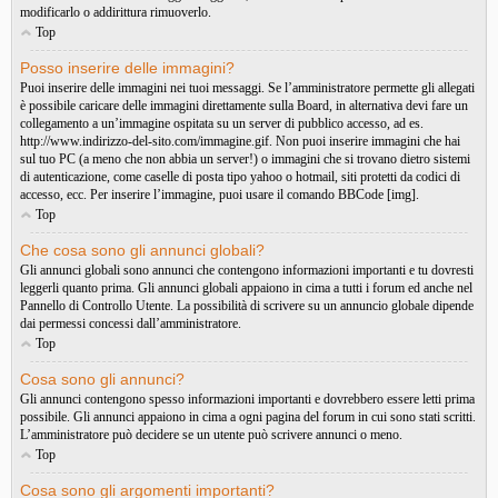
modificarlo o addirittura rimuoverlo.
Top
Posso inserire delle immagini?
Puoi inserire delle immagini nei tuoi messaggi. Se l’amministratore permette gli allegati
è possibile caricare delle immagini direttamente sulla Board, in alternativa devi fare un
collegamento a un’immagine ospitata su un server di pubblico accesso, ad es.
http://www.indirizzo-del-sito.com/immagine.gif. Non puoi inserire immagini che hai
sul tuo PC (a meno che non abbia un server!) o immagini che si trovano dietro sistemi
di autenticazione, come caselle di posta tipo yahoo o hotmail, siti protetti da codici di
accesso, ecc. Per inserire l’immagine, puoi usare il comando BBCode [img].
Top
Che cosa sono gli annunci globali?
Gli annunci globali sono annunci che contengono informazioni importanti e tu dovresti
leggerli quanto prima. Gli annunci globali appaiono in cima a tutti i forum ed anche nel
Pannello di Controllo Utente. La possibilità di scrivere su un annuncio globale dipende
dai permessi concessi dall’amministratore.
Top
Cosa sono gli annunci?
Gli annunci contengono spesso informazioni importanti e dovrebbero essere letti prima
possibile. Gli annunci appaiono in cima a ogni pagina del forum in cui sono stati scritti.
L’amministratore può decidere se un utente può scrivere annunci o meno.
Top
Cosa sono gli argomenti importanti?