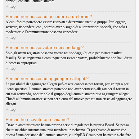
opzioni, contatta l’amministratore.
Top
Perché non riesco ad accedere a un forum?
Alcuni forum potrebbero essere riservati a determinati utenti o gruppi. Per leggere,
scrivere, rispondere, ecc., potresti aver bisogno di autorizzazioni speciali, che solo i
moderatori e l’amministratore possono concedere.
Top
Perché non posso votare nei sondaggi?
Solo gli utenti registrati possono votare nei sondaggi (questo per evitare risultati
fasulli). Se sei registrato e comunque non riesci a votare, probabilmente non hai i diritti
d’accesso appropriati.
Top
Perché non riesco ad aggiungere allegati?
La possibilità di aggiungere allegati può essere concessa per forum, per gruppi o per
utenti specifici. L’amministratore potrebbe non aver permesso allegati per il forum in
cui stai scrivendo, oppure solo il gruppo degli amministratori può aggiungere allegati.
Chiedi all’amministratore se non sei sicuro del motivo per cui non riesci ad aggiungere
allegati.
Top
Perché ho ricevuto un richiamo?
Ciascun amministratore ha una propria serie di regole per la propria Board. Se pensa
che tu ne abbia infranta una, può mandarti un richiamo. Ti preghiamo di notare che
questa è una decisione dell’amministratore, e il phpBB Group non ha niente a che fare