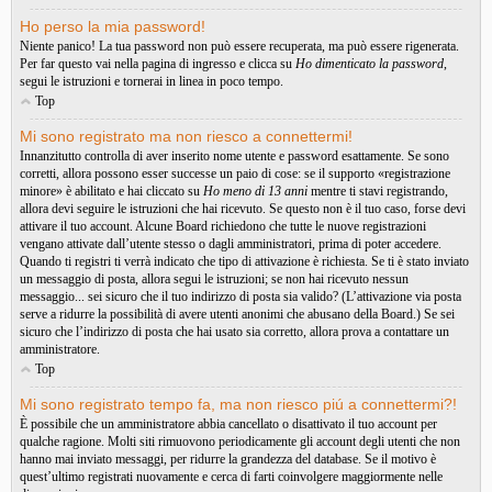
Ho perso la mia password!
Niente panico! La tua password non può essere recuperata, ma può essere rigenerata.
Per far questo vai nella pagina di ingresso e clicca su
Ho dimenticato la password
,
segui le istruzioni e tornerai in linea in poco tempo.
Top
Mi sono registrato ma non riesco a connettermi!
Innanzitutto controlla di aver inserito nome utente e password esattamente. Se sono
corretti, allora possono esser successe un paio di cose: se il supporto «registrazione
minore» è abilitato e hai cliccato su
Ho meno di 13 anni
mentre ti stavi registrando,
allora devi seguire le istruzioni che hai ricevuto. Se questo non è il tuo caso, forse devi
attivare il tuo account. Alcune Board richiedono che tutte le nuove registrazioni
vengano attivate dall’utente stesso o dagli amministratori, prima di poter accedere.
Quando ti registri ti verrà indicato che tipo di attivazione è richiesta. Se ti è stato inviato
un messaggio di posta, allora segui le istruzioni; se non hai ricevuto nessun
messaggio... sei sicuro che il tuo indirizzo di posta sia valido? (L’attivazione via posta
serve a ridurre la possibilità di avere utenti anonimi che abusano della Board.) Se sei
sicuro che l’indirizzo di posta che hai usato sia corretto, allora prova a contattare un
amministratore.
Top
Mi sono registrato tempo fa, ma non riesco piú a connettermi?!
È possibile che un amministratore abbia cancellato o disattivato il tuo account per
qualche ragione. Molti siti rimuovono periodicamente gli account degli utenti che non
hanno mai inviato messaggi, per ridurre la grandezza del database. Se il motivo è
quest’ultimo registrati nuovamente e cerca di farti coinvolgere maggiormente nelle