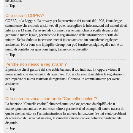
discussioni.
Top
Che cosa è COPPA?
COPPA, o la Legge sulla privacy per la protezione dei minori del 1998, è una legge
statunitense che richiede ai siti web di poter raccogliere le informazioni dei minori di età
inferiore a 13 anni. Per avere tale consenso serve una richiesta scritta da parte del
genitore o tutore legale, permettendo la registrazione delle informazioni scritte dal
minore. Se hai dubbi o incertezze, mettiti in contatto con un consulente legale per
assistenza. Nota bene che il phpBB Group non può fornire consigli legali e non è un
punto di contatto per questioni legali, tranne come descritto.
Top
Perché non riesco a registrarmi?
È possibile che il gestore del sito abbia bannato il tuo indirizzo IP oppure vietato il
nome utente che stai tentando di registrare. Può anche aver disabilitato le registrazioni
per impedire ai nuovi visitatori di registrarsi. Contatta un amministratore per avere
assistenza.
Top
Che cosa provoca il comando “Cancella cookie”?
La funzione “Cancella cookie” eliminerà tutti i cookie generati da phpBB che ti
mantengono autenticato e connesso, oltre a permetterti ad esempio di tenere traccia di
quello che hai letto, se l’amministrazione ha attivato la funzione. Se hai avuto problemi
di accesso o di uscita dal sistema, la cancellazione dei cookie potrebbe risolvere tale
disguido.
Top