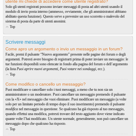
utente mi chiede di accedere come utente registrato?
Solo gli utenti registrati possono inviare messaggi di posta ad altri utenti usando il
modulo di invio posta interno (ammesso, ovviamente, che gli amministratori abbiano
abilitato questa funzione). Questo serve a prevenire un uso scorretto o malevolo del
sistema di posta da parte di utenti anonimi.
Top
Scrivere messaggi
Come apro un argomento o invio un messaggio in un forum?
Facile, premi il pulsante “Nuovo argomento” presente nelle pagine dei forum o degli
argomenti. Potresti avere bisogno di registrarti prima di poter inviare un messaggio: le
tue funzioni disponibili sono elencate in fondo alla pagina del forum o dell’argomento
(la lista
Puoi aprire nuovi argomenti
,
Puoi votare nei sondaggi
, ecc.).
Top
Come modifico o cancello un messaggio?
Puoi modificare o cancellare solo i tuoi messaggi, a meno che tu non sia un
amministratore o un moderatore. Puoi cancellare un messaggio premendo il pulsante
con la «X» nel messaggio che vuoi eliminare. Puoi modificare un messaggio (a volte
solo per un limitato periodo di tempo dopo il suo inserimento) premendo il pulsante
modifica
nel messaggio in questione. Se qualcuno ha già risposto al tuo messaggio,
quando effettui una modifica, potresti trovare del testo aggiunto dove viene indicato
quante volte l’hai modificato. Un utente normale, generalmente, non può cancellare un
messaggio dopo che qualcuno ha risposto.
Top