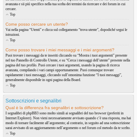
avanzata e sii piú specifico nella tua scelta dei termini da ricercare e dei forum in cui
cercare.
Top
Come posso cercare un utente?
Vai nella pagina “Utenti” e clicca sul collegamento “trova utente”, dopodiché segui le
istruzioni.
Top
Come posso trovare i miei messaggi e i miei argomenti?
Puoi trovare i messaggi da te inseriti cliccando su “Mostra i tuoi argomenti” presente
nel tuo Pannello di Controllo Utente, e su “Cerca i messaggi dell’utente” presente nella
pagina del tuo profilo. Puoi cercare i tuoi argomenti, usando la pagina di ricerca
avanzata, compilando i vari campi opportunamente. Puoi comunque trovare
rapidamente i tuoi messaggi, cliccando sull’omonima funzione “I tuoi messaggi”,
generalmente disponibile in ogni pagina della Board.
Top
Sottoscrizioni e segnalibri
Qual è la differenza fra segnalibri e sottoscrizione?
I segnalibri di phpBB3 sono molto simili ai segnalibri del tuo browser (preferiti in
Internet Explorer). Non vieni necessariamente avvisato quando c’è una risposta, ma hai
modo di tornare facilmente all’argomento; al contrario, in seguito ad una sottoscrizione
sarai avvisato di un aggiornamento nell’argomento o nel forum col metodo da te scelto.
Top