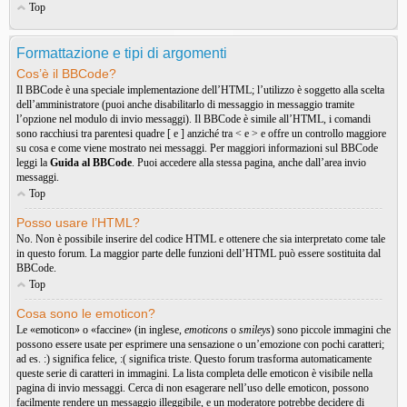
Top
Formattazione e tipi di argomenti
Cos’è il BBCode?
Il BBCode è una speciale implementazione dell’HTML; l’utilizzo è soggetto alla scelta
dell’amministratore (puoi anche disabilitarlo di messaggio in messaggio tramite
l’opzione nel modulo di invio messaggi). Il BBCode è simile all’HTML, i comandi
sono racchiusi tra parentesi quadre [ e ] anziché tra < e > e offre un controllo maggiore
su cosa e come viene mostrato nei messaggi. Per maggiori informazioni sul BBCode
leggi la
Guida al BBCode
. Puoi accedere alla stessa pagina, anche dall’area invio
messaggi.
Top
Posso usare l’HTML?
No. Non è possibile inserire del codice HTML e ottenere che sia interpretato come tale
in questo forum. La maggior parte delle funzioni dell’HTML può essere sostituita dal
BBCode.
Top
Cosa sono le emoticon?
Le «emoticon» o «faccine» (in inglese,
emoticons
o
smileys
) sono piccole immagini che
possono essere usate per esprimere una sensazione o un’emozione con pochi caratteri;
ad es. :) significa felice, :( significa triste. Questo forum trasforma automaticamente
queste serie di caratteri in immagini. La lista completa delle emoticon è visibile nella
pagina di invio messaggi. Cerca di non esagerare nell’uso delle emoticon, possono
facilmente rendere un messaggio illeggibile, e un moderatore potrebbe decidere di