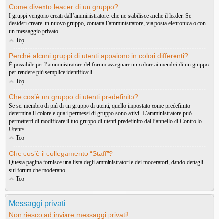
Come divento leader di un gruppo?
I gruppi vengono creati dall’amministratore, che ne stabilisce anche il leader. Se
desideri creare un nuovo gruppo, contatta l’amministratore, via posta elettronica o con
un messaggio privato.
Top
Perché alcuni gruppi di utenti appaiono in colori differenti?
È possibile per l’amministratore del forum assegnare un colore ai membri di un gruppo
per rendere piú semplice identificarli.
Top
Che cos’è un gruppo di utenti predefinito?
Se sei membro di piú di un gruppo di utenti, quello impostato come predefinito
determina il colore e quali permessi di gruppo sono attivi. L’amministratore può
permetterti di modificare il tuo gruppo di utenti predefinito dal Pannello di Controllo
Utente.
Top
Che cos’è il collegamento “Staff”?
Questa pagina fornisce una lista degli amministratori e dei moderatori, dando dettagli
sui forum che moderano.
Top
Messaggi privati
Non riesco ad inviare messaggi privati!