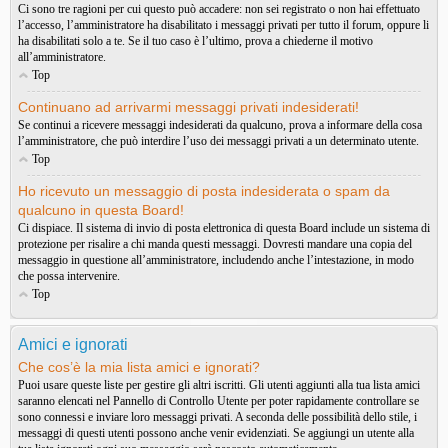
Ci sono tre ragioni per cui questo può accadere: non sei registrato o non hai effettuato
l’accesso, l’amministratore ha disabilitato i messaggi privati per tutto il forum, oppure li
ha disabilitati solo a te. Se il tuo caso è l’ultimo, prova a chiederne il motivo
all’amministratore.
Top
Continuano ad arrivarmi messaggi privati indesiderati!
Se continui a ricevere messaggi indesiderati da qualcuno, prova a informare della cosa
l’amministratore, che può interdire l’uso dei messaggi privati a un determinato utente.
Top
Ho ricevuto un messaggio di posta indesiderata o spam da
qualcuno in questa Board!
Ci dispiace. Il sistema di invio di posta elettronica di questa Board include un sistema di
protezione per risalire a chi manda questi messaggi. Dovresti mandare una copia del
messaggio in questione all’amministratore, includendo anche l’intestazione, in modo
che possa intervenire.
Top
Amici e ignorati
Che cos’è la mia lista amici e ignorati?
Puoi usare queste liste per gestire gli altri iscritti. Gli utenti aggiunti alla tua lista amici
saranno elencati nel Pannello di Controllo Utente per poter rapidamente controllare se
sono connessi e inviare loro messaggi privati. A seconda delle possibilità dello stile, i
messaggi di questi utenti possono anche venir evidenziati. Se aggiungi un utente alla