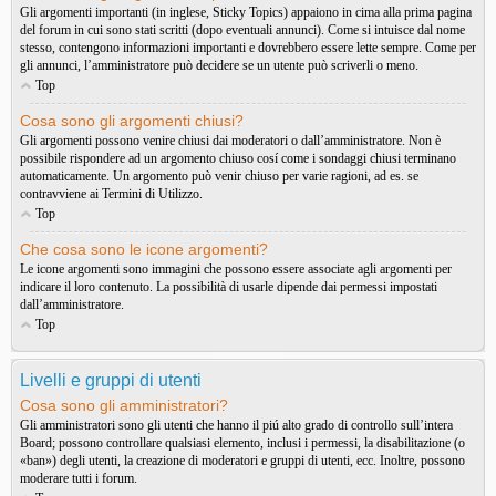
Gli argomenti importanti (in inglese, Sticky Topics) appaiono in cima alla prima pagina
del forum in cui sono stati scritti (dopo eventuali annunci). Come si intuisce dal nome
stesso, contengono informazioni importanti e dovrebbero essere lette sempre. Come per
gli annunci, l’amministratore può decidere se un utente può scriverli o meno.
Top
Cosa sono gli argomenti chiusi?
Gli argomenti possono venire chiusi dai moderatori o dall’amministratore. Non è
possibile rispondere ad un argomento chiuso cosí come i sondaggi chiusi terminano
automaticamente. Un argomento può venir chiuso per varie ragioni, ad es. se
contravviene ai Termini di Utilizzo.
Top
Che cosa sono le icone argomenti?
Le icone argomenti sono immagini che possono essere associate agli argomenti per
indicare il loro contenuto. La possibilità di usarle dipende dai permessi impostati
dall’amministratore.
Top
Livelli e gruppi di utenti
Cosa sono gli amministratori?
Gli amministratori sono gli utenti che hanno il piú alto grado di controllo sull’intera
Board; possono controllare qualsiasi elemento, inclusi i permessi, la disabilitazione (o
«ban») degli utenti, la creazione di moderatori e gruppi di utenti, ecc. Inoltre, possono
moderare tutti i forum.