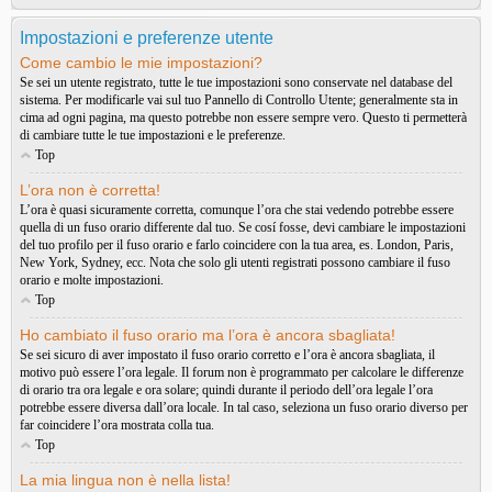
Impostazioni e preferenze utente
Come cambio le mie impostazioni?
Se sei un utente registrato, tutte le tue impostazioni sono conservate nel database del
sistema. Per modificarle vai sul tuo Pannello di Controllo Utente; generalmente sta in
cima ad ogni pagina, ma questo potrebbe non essere sempre vero. Questo ti permetterà
di cambiare tutte le tue impostazioni e le preferenze.
Top
L’ora non è corretta!
L’ora è quasi sicuramente corretta, comunque l’ora che stai vedendo potrebbe essere
quella di un fuso orario differente dal tuo. Se cosí fosse, devi cambiare le impostazioni
del tuo profilo per il fuso orario e farlo coincidere con la tua area, es. London, Paris,
New York, Sydney, ecc. Nota che solo gli utenti registrati possono cambiare il fuso
orario e molte impostazioni.
Top
Ho cambiato il fuso orario ma l’ora è ancora sbagliata!
Se sei sicuro di aver impostato il fuso orario corretto e l’ora è ancora sbagliata, il
motivo può essere l’ora legale. Il forum non è programmato per calcolare le differenze
di orario tra ora legale e ora solare; quindi durante il periodo dell’ora legale l’ora
potrebbe essere diversa dall’ora locale. In tal caso, seleziona un fuso orario diverso per
far coincidere l’ora mostrata colla tua.
Top
La mia lingua non è nella lista!