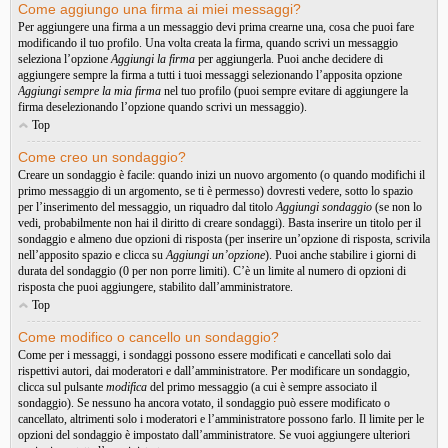
Come aggiungo una firma ai miei messaggi?
Per aggiungere una firma a un messaggio devi prima crearne una, cosa che puoi fare
modificando il tuo profilo. Una volta creata la firma, quando scrivi un messaggio
seleziona l’opzione
Aggiungi la firma
per aggiungerla. Puoi anche decidere di
aggiungere sempre la firma a tutti i tuoi messaggi selezionando l’apposita opzione
Aggiungi sempre la mia firma
nel tuo profilo (puoi sempre evitare di aggiungere la
firma deselezionando l’opzione quando scrivi un messaggio).
Top
Come creo un sondaggio?
Creare un sondaggio è facile: quando inizi un nuovo argomento (o quando modifichi il
primo messaggio di un argomento, se ti è permesso) dovresti vedere, sotto lo spazio
per l’inserimento del messaggio, un riquadro dal titolo
Aggiungi sondaggio
(se non lo
vedi, probabilmente non hai il diritto di creare sondaggi). Basta inserire un titolo per il
sondaggio e almeno due opzioni di risposta (per inserire un’opzione di risposta, scrivila
nell’apposito spazio e clicca su
Aggiungi un’opzione
). Puoi anche stabilire i giorni di
durata del sondaggio (0 per non porre limiti). C’è un limite al numero di opzioni di
risposta che puoi aggiungere, stabilito dall’amministratore.
Top
Come modifico o cancello un sondaggio?
Come per i messaggi, i sondaggi possono essere modificati e cancellati solo dai
rispettivi autori, dai moderatori e dall’amministratore. Per modificare un sondaggio,
clicca sul pulsante
modifica
del primo messaggio (a cui è sempre associato il
sondaggio). Se nessuno ha ancora votato, il sondaggio può essere modificato o
cancellato, altrimenti solo i moderatori e l’amministratore possono farlo. Il limite per le
opzioni del sondaggio è impostato dall’amministratore. Se vuoi aggiungere ulteriori