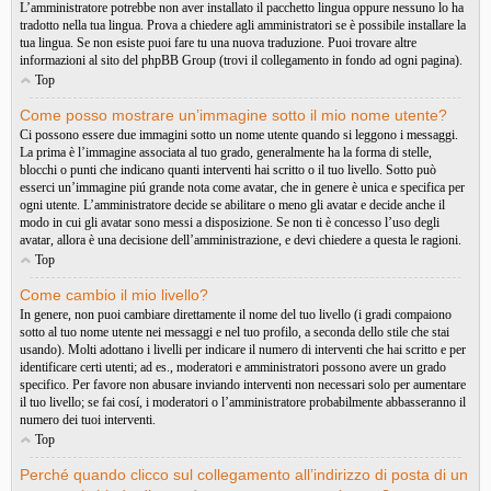
L’amministratore potrebbe non aver installato il pacchetto lingua oppure nessuno lo ha
tradotto nella tua lingua. Prova a chiedere agli amministratori se è possibile installare la
tua lingua. Se non esiste puoi fare tu una nuova traduzione. Puoi trovare altre
informazioni al sito del phpBB Group (trovi il collegamento in fondo ad ogni pagina).
Top
Come posso mostrare un’immagine sotto il mio nome utente?
Ci possono essere due immagini sotto un nome utente quando si leggono i messaggi.
La prima è l’immagine associata al tuo grado, generalmente ha la forma di stelle,
blocchi o punti che indicano quanti interventi hai scritto o il tuo livello. Sotto può
esserci un’immagine piú grande nota come avatar, che in genere è unica e specifica per
ogni utente. L’amministratore decide se abilitare o meno gli avatar e decide anche il
modo in cui gli avatar sono messi a disposizione. Se non ti è concesso l’uso degli
avatar, allora è una decisione dell’amministrazione, e devi chiedere a questa le ragioni.
Top
Come cambio il mio livello?
In genere, non puoi cambiare direttamente il nome del tuo livello (i gradi compaiono
sotto al tuo nome utente nei messaggi e nel tuo profilo, a seconda dello stile che stai
usando). Molti adottano i livelli per indicare il numero di interventi che hai scritto e per
identificare certi utenti; ad es., moderatori e amministratori possono avere un grado
specifico. Per favore non abusare inviando interventi non necessari solo per aumentare
il tuo livello; se fai cosí, i moderatori o l’amministratore probabilmente abbasseranno il
numero dei tuoi interventi.
Top
Perché quando clicco sul collegamento all’indirizzo di posta di un