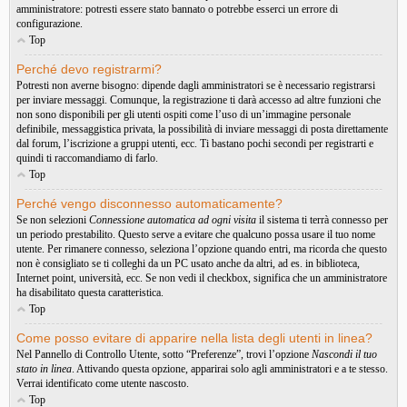
amministratore: potresti essere stato bannato o potrebbe esserci un errore di
configurazione.
Top
Perché devo registrarmi?
Potresti non averne bisogno: dipende dagli amministratori se è necessario registrarsi
per inviare messaggi. Comunque, la registrazione ti darà accesso ad altre funzioni che
non sono disponibili per gli utenti ospiti come l’uso di un’immagine personale
definibile, messaggistica privata, la possibilità di inviare messaggi di posta direttamente
dal forum, l’iscrizione a gruppi utenti, ecc. Ti bastano pochi secondi per registrarti e
quindi ti raccomandiamo di farlo.
Top
Perché vengo disconnesso automaticamente?
Se non selezioni
Connessione automatica ad ogni visita
il sistema ti terrà connesso per
un periodo prestabilito. Questo serve a evitare che qualcuno possa usare il tuo nome
utente. Per rimanere connesso, seleziona l’opzione quando entri, ma ricorda che questo
non è consigliato se ti colleghi da un PC usato anche da altri, ad es. in biblioteca,
Internet point, università, ecc. Se non vedi il checkbox, significa che un amministratore
ha disabilitato questa caratteristica.
Top
Come posso evitare di apparire nella lista degli utenti in linea?
Nel Pannello di Controllo Utente, sotto “Preferenze”, trovi l’opzione
Nascondi il tuo
stato in linea
. Attivando questa opzione, apparirai solo agli amministratori e a te stesso.
Verrai identificato come utente nascosto.
Top