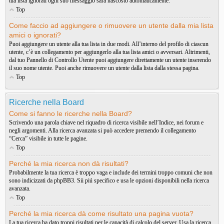
tua lista ignorati ogni suo messaggio sarà nascosto automaticamente.
Top
Come faccio ad aggiungere o rimuovere un utente dalla mia lista
amici o ignorati?
Puoi aggiungere un utente alla tua lista in due modi. All’interno del profilo di ciascun
utente, c’è un collegamento per aggiungerlo alla tua lista amici o avversari. Altrimenti,
dal tuo Pannello di Controllo Utente puoi aggiungere direttamente un utente inserendo
il suo nome utente. Puoi anche rimuovere un utente dalla lista dalla stessa pagina.
Top
Ricerche nella Board
Come si fanno le ricerche nella Board?
Scrivendo una parola chiave nel riquadro di ricerca visibile nell’Indice, nei forum e
negli argomenti. Alla ricerca avanzata si può accedere premendo il collegamento
“Cerca” visibile in tutte le pagine.
Top
Perché la mia ricerca non dà risultati?
Probabilmente la tua ricerca è troppo vaga e include dei termini troppo comuni che non
sono indicizzati da phpBB3. Sii piú specifico e usa le opzioni disponibili nella ricerca
avanzata.
Top
Perché la mia ricerca dà come risultato una pagina vuota?
La tua ricerca ha dato troppi risultati per le capacità di calcolo del server. Usa la ricerca