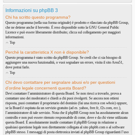
Informazioni su phpBB 3
Chi ha scritto questo programma?
Questo programma (nella sua forma originale) è prodotto e rilasciato da
phpBB Group
,
che ne detiene anche il brevetto. È reso disponibile sotto la GNU General Public
Licence e può essere liberamente distribuito; clicca sul collegamento per maggiori
informazioni.
Top
Perché la caratteristica X non è disponibile?
Questo programma è stato scritto da phpBB Group. Se credi che ci sia bisogno di
aggiungere una nuova funzionalità, o vuoi segnalare un errore, visita il sito
Area51
,
dove potrai farlo.
Top
Chi devo contattare per segnalare abusi e/o per questioni
d’ordine legale concernenti questa Board?
Devi contattare l’amministratore di questa Board. Se non riesci a trovarlo, prova a
contattare uno dei moderatori e chiedi a chi puoi rivolgerti. Se ancora non ottieni
risposta, puoi contattare il proprietario del dominio (fai una ricerca con
whois
) oppure,
se la Board è ospitata da un servizio gratuito (ad es. yahoo, free.fr, f2s.com, ecc.),
l’amministratore di tale servizio. Nota che il phpBB Group non ha assolutamente alcun
controllo e non può essere ritenuto responsabile di come, dove e da chi viene utilizzata
questa Board. È assolutamente inutile contattare il phpBB Group in relazione a
qualsiasi questione legale non direttamente collegata al sito phpbb.com o al software
phpBB stesso. I messaggi di posta elettronica inviati al phpBB Group riguardanti l’uso