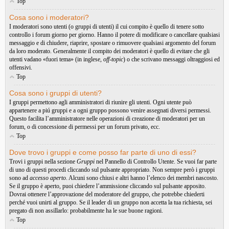
Top
Cosa sono i moderatori?
I moderatori sono utenti (o gruppi di utenti) il cui compito è quello di tenere sotto
controllo i forum giorno per giorno. Hanno il potere di modificare o cancellare qualsiasi
messaggio e di chiudere, riaprire, spostare o rimuovere qualsiasi argomento del forum
da loro moderato. Generalmente il compito dei moderatori è quello di evitare che gli
utenti vadano «fuori tema» (in inglese,
off-topic
) o che scrivano messaggi oltraggiosi ed
offensivi.
Top
Cosa sono i gruppi di utenti?
I gruppi permettono agli amministratori di riunire gli utenti. Ogni utente può
appartenere a piú gruppi e a ogni gruppo possono venire assegnati diversi permessi.
Questo facilita l’amministratore nelle operazioni di creazione di moderatori per un
forum, o di concessione di permessi per un forum privato, ecc.
Top
Dove trovo i gruppi e come posso far parte di uno di essi?
Trovi i gruppi nella sezione
Gruppi
nel Pannello di Controllo Utente. Se vuoi far parte
di uno di questi procedi cliccando sul pulsante appropriato. Non sempre però i gruppi
sono ad
accesso aperto
. Alcuni sono chiusi e altri hanno l’elenco dei membri nascosto.
Se il gruppo è aperto, puoi chiedere l’ammissione cliccando sul pulsante apposito.
Dovrai ottenere l’approvazione del moderatore del gruppo, che potrebbe chiederti
perché vuoi unirti al gruppo. Se il leader di un gruppo non accetta la tua richiesta, sei
pregato di non assillarlo: probabilmente ha le sue buone ragioni.
Top