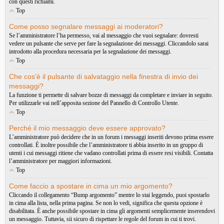
con questi richiami.
Top
Come posso segnalare messaggi ai moderatori?
Se l’amministratore l’ha permesso, vai al messaggio che vuoi segnalare: dovresti
vedere un pulsante che serve per fare la segnalazione dei messaggi. Cliccandolo sarai
introdotto alla procedura necessaria per la segnalazione dei messaggi.
Top
Che cos’è il pulsante di salvataggio nella finestra di invio dei
messaggi?
La funzione ti permette di salvare bozze di messaggi da completare e inviare in seguito.
Per utilizzarle vai nell’apposita sezione del Pannello di Controllo Utente.
Top
Perché il mio messaggio deve essere approvato?
L’amministratore può decidere che in un forum i messaggi inseriti devono prima essere
controllati. È inoltre possibile che l’amministratore ti abbia inserito in un gruppo di
utenti i cui messaggi ritiene che vadano controllati prima di essere resi visibili. Contatta
l’amministratore per maggiori informazioni.
Top
Come faccio a spostare in cima un mio argomento?
Cliccando il collegamento “Bump argomento” mentre lo stai leggendo, puoi spostarlo
in cima alla lista, nella prima pagina. Se non lo vedi, significa che questa opzione è
disabilitata. È anche possibile spostare in cima gli argomenti semplicemente inserendovi
un messaggio. Tuttavia, sii sicuro di rispettare le regole del forum in cui ti trovi.