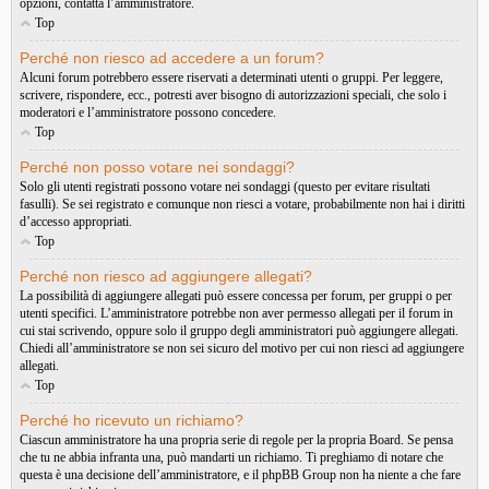
opzioni, contatta l’amministratore.
Top
Perché non riesco ad accedere a un forum?
Alcuni forum potrebbero essere riservati a determinati utenti o gruppi. Per leggere,
scrivere, rispondere, ecc., potresti aver bisogno di autorizzazioni speciali, che solo i
moderatori e l’amministratore possono concedere.
Top
Perché non posso votare nei sondaggi?
Solo gli utenti registrati possono votare nei sondaggi (questo per evitare risultati
fasulli). Se sei registrato e comunque non riesci a votare, probabilmente non hai i diritti
d’accesso appropriati.
Top
Perché non riesco ad aggiungere allegati?
La possibilità di aggiungere allegati può essere concessa per forum, per gruppi o per
utenti specifici. L’amministratore potrebbe non aver permesso allegati per il forum in
cui stai scrivendo, oppure solo il gruppo degli amministratori può aggiungere allegati.
Chiedi all’amministratore se non sei sicuro del motivo per cui non riesci ad aggiungere
allegati.
Top
Perché ho ricevuto un richiamo?
Ciascun amministratore ha una propria serie di regole per la propria Board. Se pensa
che tu ne abbia infranta una, può mandarti un richiamo. Ti preghiamo di notare che
questa è una decisione dell’amministratore, e il phpBB Group non ha niente a che fare