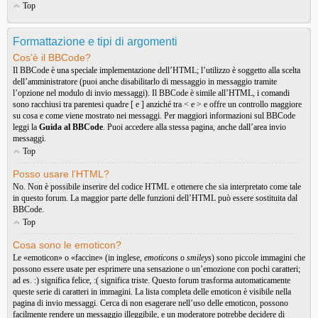
Top
Formattazione e tipi di argomenti
Cos’è il BBCode?
Il BBCode è una speciale implementazione dell’HTML; l’utilizzo è soggetto alla scelta
dell’amministratore (puoi anche disabilitarlo di messaggio in messaggio tramite
l’opzione nel modulo di invio messaggi). Il BBCode è simile all’HTML, i comandi
sono racchiusi tra parentesi quadre [ e ] anziché tra < e > e offre un controllo maggiore
su cosa e come viene mostrato nei messaggi. Per maggiori informazioni sul BBCode
leggi la
Guida al BBCode
. Puoi accedere alla stessa pagina, anche dall’area invio
messaggi.
Top
Posso usare l’HTML?
No. Non è possibile inserire del codice HTML e ottenere che sia interpretato come tale
in questo forum. La maggior parte delle funzioni dell’HTML può essere sostituita dal
BBCode.
Top
Cosa sono le emoticon?
Le «emoticon» o «faccine» (in inglese,
emoticons
o
smileys
) sono piccole immagini che
possono essere usate per esprimere una sensazione o un’emozione con pochi caratteri;
ad es. :) significa felice, :( significa triste. Questo forum trasforma automaticamente
queste serie di caratteri in immagini. La lista completa delle emoticon è visibile nella
pagina di invio messaggi. Cerca di non esagerare nell’uso delle emoticon, possono
facilmente rendere un messaggio illeggibile, e un moderatore potrebbe decidere di