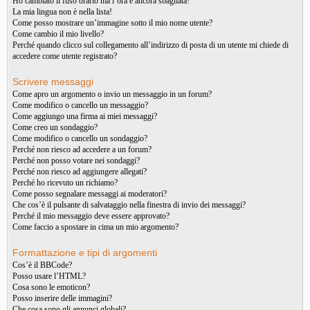
Ho cambiato il fuso orario ma l’ora è ancora sbagliata!
La mia lingua non è nella lista!
Come posso mostrare un’immagine sotto il mio nome utente?
Come cambio il mio livello?
Perché quando clicco sul collegamento all’indirizzo di posta di un utente mi chiede di
accedere come utente registrato?
Scrivere messaggi
Come apro un argomento o invio un messaggio in un forum?
Come modifico o cancello un messaggio?
Come aggiungo una firma ai miei messaggi?
Come creo un sondaggio?
Come modifico o cancello un sondaggio?
Perché non riesco ad accedere a un forum?
Perché non posso votare nei sondaggi?
Perché non riesco ad aggiungere allegati?
Perché ho ricevuto un richiamo?
Come posso segnalare messaggi ai moderatori?
Che cos’è il pulsante di salvataggio nella finestra di invio dei messaggi?
Perché il mio messaggio deve essere approvato?
Come faccio a spostare in cima un mio argomento?
Formattazione e tipi di argomenti
Cos’è il BBCode?
Posso usare l’HTML?
Cosa sono le emoticon?
Posso inserire delle immagini?
Che cosa sono gli annunci globali?