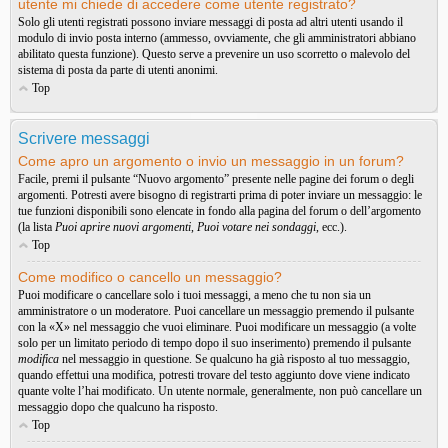
utente mi chiede di accedere come utente registrato?
Solo gli utenti registrati possono inviare messaggi di posta ad altri utenti usando il
modulo di invio posta interno (ammesso, ovviamente, che gli amministratori abbiano
abilitato questa funzione). Questo serve a prevenire un uso scorretto o malevolo del
sistema di posta da parte di utenti anonimi.
Top
Scrivere messaggi
Come apro un argomento o invio un messaggio in un forum?
Facile, premi il pulsante “Nuovo argomento” presente nelle pagine dei forum o degli
argomenti. Potresti avere bisogno di registrarti prima di poter inviare un messaggio: le
tue funzioni disponibili sono elencate in fondo alla pagina del forum o dell’argomento
(la lista
Puoi aprire nuovi argomenti
,
Puoi votare nei sondaggi
, ecc.).
Top
Come modifico o cancello un messaggio?
Puoi modificare o cancellare solo i tuoi messaggi, a meno che tu non sia un
amministratore o un moderatore. Puoi cancellare un messaggio premendo il pulsante
con la «X» nel messaggio che vuoi eliminare. Puoi modificare un messaggio (a volte
solo per un limitato periodo di tempo dopo il suo inserimento) premendo il pulsante
modifica
nel messaggio in questione. Se qualcuno ha già risposto al tuo messaggio,
quando effettui una modifica, potresti trovare del testo aggiunto dove viene indicato
quante volte l’hai modificato. Un utente normale, generalmente, non può cancellare un
messaggio dopo che qualcuno ha risposto.
Top