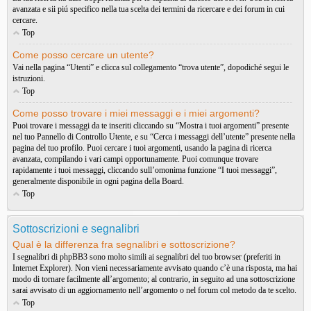
avanzata e sii piú specifico nella tua scelta dei termini da ricercare e dei forum in cui
cercare.
Top
Come posso cercare un utente?
Vai nella pagina “Utenti” e clicca sul collegamento “trova utente”, dopodiché segui le
istruzioni.
Top
Come posso trovare i miei messaggi e i miei argomenti?
Puoi trovare i messaggi da te inseriti cliccando su “Mostra i tuoi argomenti” presente
nel tuo Pannello di Controllo Utente, e su “Cerca i messaggi dell’utente” presente nella
pagina del tuo profilo. Puoi cercare i tuoi argomenti, usando la pagina di ricerca
avanzata, compilando i vari campi opportunamente. Puoi comunque trovare
rapidamente i tuoi messaggi, cliccando sull’omonima funzione “I tuoi messaggi”,
generalmente disponibile in ogni pagina della Board.
Top
Sottoscrizioni e segnalibri
Qual è la differenza fra segnalibri e sottoscrizione?
I segnalibri di phpBB3 sono molto simili ai segnalibri del tuo browser (preferiti in
Internet Explorer). Non vieni necessariamente avvisato quando c’è una risposta, ma hai
modo di tornare facilmente all’argomento; al contrario, in seguito ad una sottoscrizione
sarai avvisato di un aggiornamento nell’argomento o nel forum col metodo da te scelto.
Top