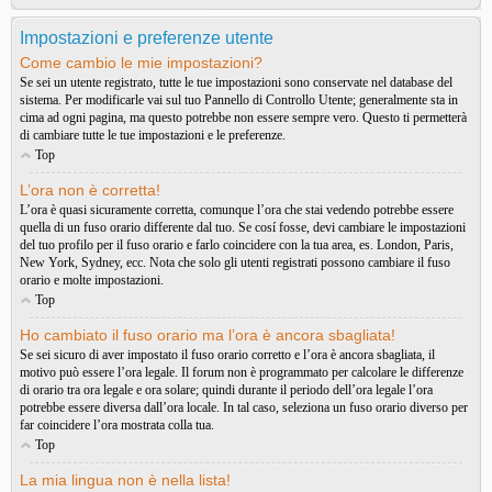
Impostazioni e preferenze utente
Come cambio le mie impostazioni?
Se sei un utente registrato, tutte le tue impostazioni sono conservate nel database del
sistema. Per modificarle vai sul tuo Pannello di Controllo Utente; generalmente sta in
cima ad ogni pagina, ma questo potrebbe non essere sempre vero. Questo ti permetterà
di cambiare tutte le tue impostazioni e le preferenze.
Top
L’ora non è corretta!
L’ora è quasi sicuramente corretta, comunque l’ora che stai vedendo potrebbe essere
quella di un fuso orario differente dal tuo. Se cosí fosse, devi cambiare le impostazioni
del tuo profilo per il fuso orario e farlo coincidere con la tua area, es. London, Paris,
New York, Sydney, ecc. Nota che solo gli utenti registrati possono cambiare il fuso
orario e molte impostazioni.
Top
Ho cambiato il fuso orario ma l’ora è ancora sbagliata!
Se sei sicuro di aver impostato il fuso orario corretto e l’ora è ancora sbagliata, il
motivo può essere l’ora legale. Il forum non è programmato per calcolare le differenze
di orario tra ora legale e ora solare; quindi durante il periodo dell’ora legale l’ora
potrebbe essere diversa dall’ora locale. In tal caso, seleziona un fuso orario diverso per
far coincidere l’ora mostrata colla tua.
Top
La mia lingua non è nella lista!