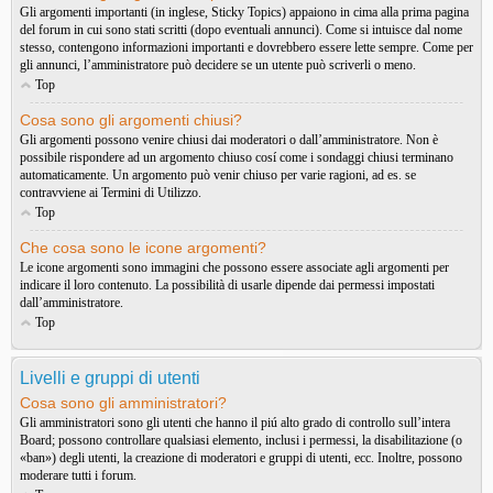
Gli argomenti importanti (in inglese, Sticky Topics) appaiono in cima alla prima pagina
del forum in cui sono stati scritti (dopo eventuali annunci). Come si intuisce dal nome
stesso, contengono informazioni importanti e dovrebbero essere lette sempre. Come per
gli annunci, l’amministratore può decidere se un utente può scriverli o meno.
Top
Cosa sono gli argomenti chiusi?
Gli argomenti possono venire chiusi dai moderatori o dall’amministratore. Non è
possibile rispondere ad un argomento chiuso cosí come i sondaggi chiusi terminano
automaticamente. Un argomento può venir chiuso per varie ragioni, ad es. se
contravviene ai Termini di Utilizzo.
Top
Che cosa sono le icone argomenti?
Le icone argomenti sono immagini che possono essere associate agli argomenti per
indicare il loro contenuto. La possibilità di usarle dipende dai permessi impostati
dall’amministratore.
Top
Livelli e gruppi di utenti
Cosa sono gli amministratori?
Gli amministratori sono gli utenti che hanno il piú alto grado di controllo sull’intera
Board; possono controllare qualsiasi elemento, inclusi i permessi, la disabilitazione (o
«ban») degli utenti, la creazione di moderatori e gruppi di utenti, ecc. Inoltre, possono
moderare tutti i forum.