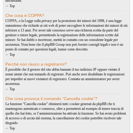
discussioni.
Top
Che cosa è COPPA?
COPPA, o la Legge sulla privacy per la protezione dei minori del 1998, è una legge
statunitense che richiede ai siti web di poter raccogliere le informazioni dei minori di età
inferiore a 13 anni. Per avere tale consenso serve una richiesta scritta da parte del
genitore o tutore legale, permettendo la registrazione delle informazioni scritte dal
minore. Se hai dubbi o incertezze, mettiti in contatto con un consulente legale per
assistenza. Nota bene che il phpBB Group non può fornire consigli legali e non è un
punto di contatto per questioni legali, tranne come descritto.
Top
Perché non riesco a registrarmi?
È possibile che il gestore del sito abbia bannato il tuo indirizzo IP oppure vietato il
nome utente che stai tentando di registrare. Può anche aver disabilitato le registrazioni
per impedire ai nuovi visitatori di registrarsi. Contatta un amministratore per avere
assistenza.
Top
Che cosa provoca il comando “Cancella cookie”?
La funzione “Cancella cookie” eliminerà tutti i cookie generati da phpBB che ti
mantengono autenticato e connesso, oltre a permetterti ad esempio di tenere traccia di
quello che hai letto, se l’amministrazione ha attivato la funzione. Se hai avuto problemi
di accesso o di uscita dal sistema, la cancellazione dei cookie potrebbe risolvere tale
disguido.
Top