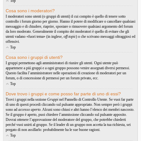
Top
Cosa sono i moderatori?
I moderatori sono utenti (o gruppi di utenti) il cui compito è quello di tenere sotto
controllo i forum giorno per giorno. Hanno il potere di modificare o cancellare qualsiasi
messaggio e di chiudere, riaprire, spostare o rimuovere qualsiasi argomento del forum
da loro moderato. Generalmente il compito dei moderatori è quello di evitare che gli
utenti vadano «fuori tema» (in inglese,
off-topic
) o che scrivano messaggi oltraggiosi ed
offensivi.
Top
Cosa sono i gruppi di utenti?
I gruppi permettono agli amministratori di riunire gli utenti. Ogni utente può
appartenere a piú gruppi e a ogni gruppo possono venire assegnati diversi permessi.
Questo facilita l’amministratore nelle operazioni di creazione di moderatori per un
forum, o di concessione di permessi per un forum privato, ecc.
Top
Dove trovo i gruppi e come posso far parte di uno di essi?
Trovi i gruppi nella sezione
Gruppi
nel Pannello di Controllo Utente. Se vuoi far parte
di uno di questi procedi cliccando sul pulsante appropriato. Non sempre però i gruppi
sono ad
accesso aperto
. Alcuni sono chiusi e altri hanno l’elenco dei membri nascosto.
Se il gruppo è aperto, puoi chiedere l’ammissione cliccando sul pulsante apposito.
Dovrai ottenere l’approvazione del moderatore del gruppo, che potrebbe chiederti
perché vuoi unirti al gruppo. Se il leader di un gruppo non accetta la tua richiesta, sei
pregato di non assillarlo: probabilmente ha le sue buone ragioni.
Top