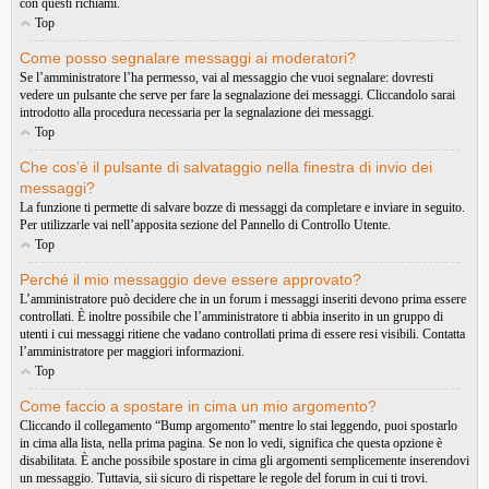
con questi richiami.
Top
Come posso segnalare messaggi ai moderatori?
Se l’amministratore l’ha permesso, vai al messaggio che vuoi segnalare: dovresti
vedere un pulsante che serve per fare la segnalazione dei messaggi. Cliccandolo sarai
introdotto alla procedura necessaria per la segnalazione dei messaggi.
Top
Che cos’è il pulsante di salvataggio nella finestra di invio dei
messaggi?
La funzione ti permette di salvare bozze di messaggi da completare e inviare in seguito.
Per utilizzarle vai nell’apposita sezione del Pannello di Controllo Utente.
Top
Perché il mio messaggio deve essere approvato?
L’amministratore può decidere che in un forum i messaggi inseriti devono prima essere
controllati. È inoltre possibile che l’amministratore ti abbia inserito in un gruppo di
utenti i cui messaggi ritiene che vadano controllati prima di essere resi visibili. Contatta
l’amministratore per maggiori informazioni.
Top
Come faccio a spostare in cima un mio argomento?
Cliccando il collegamento “Bump argomento” mentre lo stai leggendo, puoi spostarlo
in cima alla lista, nella prima pagina. Se non lo vedi, significa che questa opzione è
disabilitata. È anche possibile spostare in cima gli argomenti semplicemente inserendovi
un messaggio. Tuttavia, sii sicuro di rispettare le regole del forum in cui ti trovi.