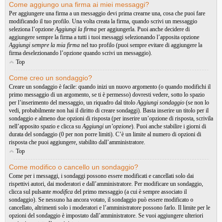
Come aggiungo una firma ai miei messaggi?
Per aggiungere una firma a un messaggio devi prima crearne una, cosa che puoi fare
modificando il tuo profilo. Una volta creata la firma, quando scrivi un messaggio
seleziona l’opzione
Aggiungi la firma
per aggiungerla. Puoi anche decidere di
aggiungere sempre la firma a tutti i tuoi messaggi selezionando l’apposita opzione
Aggiungi sempre la mia firma
nel tuo profilo (puoi sempre evitare di aggiungere la
firma deselezionando l’opzione quando scrivi un messaggio).
Top
Come creo un sondaggio?
Creare un sondaggio è facile: quando inizi un nuovo argomento (o quando modifichi il
primo messaggio di un argomento, se ti è permesso) dovresti vedere, sotto lo spazio
per l’inserimento del messaggio, un riquadro dal titolo
Aggiungi sondaggio
(se non lo
vedi, probabilmente non hai il diritto di creare sondaggi). Basta inserire un titolo per il
sondaggio e almeno due opzioni di risposta (per inserire un’opzione di risposta, scrivila
nell’apposito spazio e clicca su
Aggiungi un’opzione
). Puoi anche stabilire i giorni di
durata del sondaggio (0 per non porre limiti). C’è un limite al numero di opzioni di
risposta che puoi aggiungere, stabilito dall’amministratore.
Top
Come modifico o cancello un sondaggio?
Come per i messaggi, i sondaggi possono essere modificati e cancellati solo dai
rispettivi autori, dai moderatori e dall’amministratore. Per modificare un sondaggio,
clicca sul pulsante
modifica
del primo messaggio (a cui è sempre associato il
sondaggio). Se nessuno ha ancora votato, il sondaggio può essere modificato o
cancellato, altrimenti solo i moderatori e l’amministratore possono farlo. Il limite per le
opzioni del sondaggio è impostato dall’amministratore. Se vuoi aggiungere ulteriori