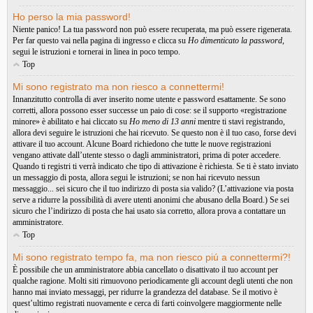
Ho perso la mia password!
Niente panico! La tua password non può essere recuperata, ma può essere rigenerata.
Per far questo vai nella pagina di ingresso e clicca su
Ho dimenticato la password
,
segui le istruzioni e tornerai in linea in poco tempo.
Top
Mi sono registrato ma non riesco a connettermi!
Innanzitutto controlla di aver inserito nome utente e password esattamente. Se sono
corretti, allora possono esser successe un paio di cose: se il supporto «registrazione
minore» è abilitato e hai cliccato su
Ho meno di 13 anni
mentre ti stavi registrando,
allora devi seguire le istruzioni che hai ricevuto. Se questo non è il tuo caso, forse devi
attivare il tuo account. Alcune Board richiedono che tutte le nuove registrazioni
vengano attivate dall’utente stesso o dagli amministratori, prima di poter accedere.
Quando ti registri ti verrà indicato che tipo di attivazione è richiesta. Se ti è stato inviato
un messaggio di posta, allora segui le istruzioni; se non hai ricevuto nessun
messaggio... sei sicuro che il tuo indirizzo di posta sia valido? (L’attivazione via posta
serve a ridurre la possibilità di avere utenti anonimi che abusano della Board.) Se sei
sicuro che l’indirizzo di posta che hai usato sia corretto, allora prova a contattare un
amministratore.
Top
Mi sono registrato tempo fa, ma non riesco piú a connettermi?!
È possibile che un amministratore abbia cancellato o disattivato il tuo account per
qualche ragione. Molti siti rimuovono periodicamente gli account degli utenti che non
hanno mai inviato messaggi, per ridurre la grandezza del database. Se il motivo è
quest’ultimo registrati nuovamente e cerca di farti coinvolgere maggiormente nelle