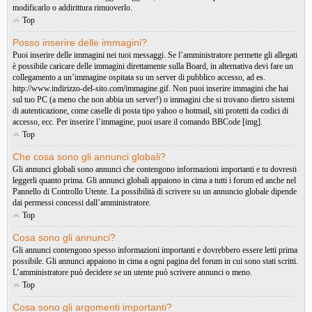
modificarlo o addirittura rimuoverlo.
Top
Posso inserire delle immagini?
Puoi inserire delle immagini nei tuoi messaggi. Se l’amministratore permette gli allegati
è possibile caricare delle immagini direttamente sulla Board, in alternativa devi fare un
collegamento a un’immagine ospitata su un server di pubblico accesso, ad es.
http://www.indirizzo-del-sito.com/immagine.gif. Non puoi inserire immagini che hai
sul tuo PC (a meno che non abbia un server!) o immagini che si trovano dietro sistemi
di autenticazione, come caselle di posta tipo yahoo o hotmail, siti protetti da codici di
accesso, ecc. Per inserire l’immagine, puoi usare il comando BBCode [img].
Top
Che cosa sono gli annunci globali?
Gli annunci globali sono annunci che contengono informazioni importanti e tu dovresti
leggerli quanto prima. Gli annunci globali appaiono in cima a tutti i forum ed anche nel
Pannello di Controllo Utente. La possibilità di scrivere su un annuncio globale dipende
dai permessi concessi dall’amministratore.
Top
Cosa sono gli annunci?
Gli annunci contengono spesso informazioni importanti e dovrebbero essere letti prima
possibile. Gli annunci appaiono in cima a ogni pagina del forum in cui sono stati scritti.
L’amministratore può decidere se un utente può scrivere annunci o meno.
Top
Cosa sono gli argomenti importanti?