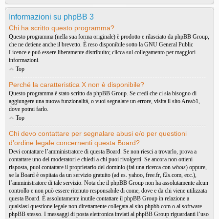
Informazioni su phpBB 3
Chi ha scritto questo programma?
Questo programma (nella sua forma originale) è prodotto e rilasciato da
phpBB Group
,
che ne detiene anche il brevetto. È reso disponibile sotto la GNU General Public
Licence e può essere liberamente distribuito; clicca sul collegamento per maggiori
informazioni.
Top
Perché la caratteristica X non è disponibile?
Questo programma è stato scritto da phpBB Group. Se credi che ci sia bisogno di
aggiungere una nuova funzionalità, o vuoi segnalare un errore, visita il sito
Area51
,
dove potrai farlo.
Top
Chi devo contattare per segnalare abusi e/o per questioni
d’ordine legale concernenti questa Board?
Devi contattare l’amministratore di questa Board. Se non riesci a trovarlo, prova a
contattare uno dei moderatori e chiedi a chi puoi rivolgerti. Se ancora non ottieni
risposta, puoi contattare il proprietario del dominio (fai una ricerca con
whois
) oppure,
se la Board è ospitata da un servizio gratuito (ad es. yahoo, free.fr, f2s.com, ecc.),
l’amministratore di tale servizio. Nota che il phpBB Group non ha assolutamente alcun
controllo e non può essere ritenuto responsabile di come, dove e da chi viene utilizzata
questa Board. È assolutamente inutile contattare il phpBB Group in relazione a
qualsiasi questione legale non direttamente collegata al sito phpbb.com o al software
phpBB stesso. I messaggi di posta elettronica inviati al phpBB Group riguardanti l’uso