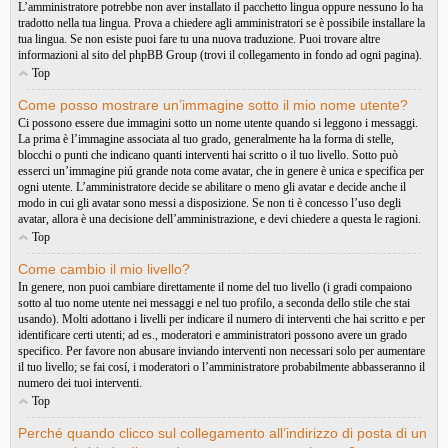
L’amministratore potrebbe non aver installato il pacchetto lingua oppure nessuno lo ha
tradotto nella tua lingua. Prova a chiedere agli amministratori se è possibile installare la
tua lingua. Se non esiste puoi fare tu una nuova traduzione. Puoi trovare altre
informazioni al sito del phpBB Group (trovi il collegamento in fondo ad ogni pagina).
Top
Come posso mostrare un’immagine sotto il mio nome utente?
Ci possono essere due immagini sotto un nome utente quando si leggono i messaggi.
La prima è l’immagine associata al tuo grado, generalmente ha la forma di stelle,
blocchi o punti che indicano quanti interventi hai scritto o il tuo livello. Sotto può
esserci un’immagine piú grande nota come avatar, che in genere è unica e specifica per
ogni utente. L’amministratore decide se abilitare o meno gli avatar e decide anche il
modo in cui gli avatar sono messi a disposizione. Se non ti è concesso l’uso degli
avatar, allora è una decisione dell’amministrazione, e devi chiedere a questa le ragioni.
Top
Come cambio il mio livello?
In genere, non puoi cambiare direttamente il nome del tuo livello (i gradi compaiono
sotto al tuo nome utente nei messaggi e nel tuo profilo, a seconda dello stile che stai
usando). Molti adottano i livelli per indicare il numero di interventi che hai scritto e per
identificare certi utenti; ad es., moderatori e amministratori possono avere un grado
specifico. Per favore non abusare inviando interventi non necessari solo per aumentare
il tuo livello; se fai cosí, i moderatori o l’amministratore probabilmente abbasseranno il
numero dei tuoi interventi.
Top
Perché quando clicco sul collegamento all’indirizzo di posta di un