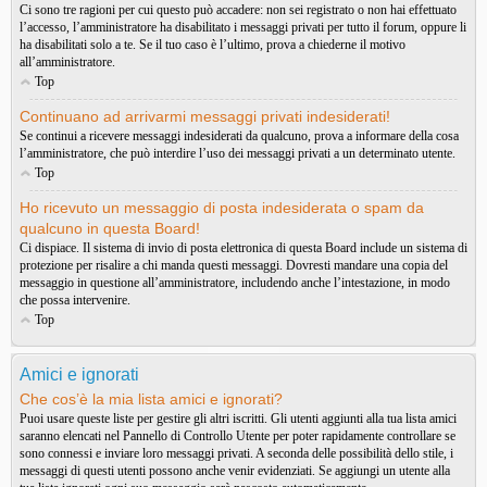
Ci sono tre ragioni per cui questo può accadere: non sei registrato o non hai effettuato
l’accesso, l’amministratore ha disabilitato i messaggi privati per tutto il forum, oppure li
ha disabilitati solo a te. Se il tuo caso è l’ultimo, prova a chiederne il motivo
all’amministratore.
Top
Continuano ad arrivarmi messaggi privati indesiderati!
Se continui a ricevere messaggi indesiderati da qualcuno, prova a informare della cosa
l’amministratore, che può interdire l’uso dei messaggi privati a un determinato utente.
Top
Ho ricevuto un messaggio di posta indesiderata o spam da
qualcuno in questa Board!
Ci dispiace. Il sistema di invio di posta elettronica di questa Board include un sistema di
protezione per risalire a chi manda questi messaggi. Dovresti mandare una copia del
messaggio in questione all’amministratore, includendo anche l’intestazione, in modo
che possa intervenire.
Top
Amici e ignorati
Che cos’è la mia lista amici e ignorati?
Puoi usare queste liste per gestire gli altri iscritti. Gli utenti aggiunti alla tua lista amici
saranno elencati nel Pannello di Controllo Utente per poter rapidamente controllare se
sono connessi e inviare loro messaggi privati. A seconda delle possibilità dello stile, i
messaggi di questi utenti possono anche venir evidenziati. Se aggiungi un utente alla