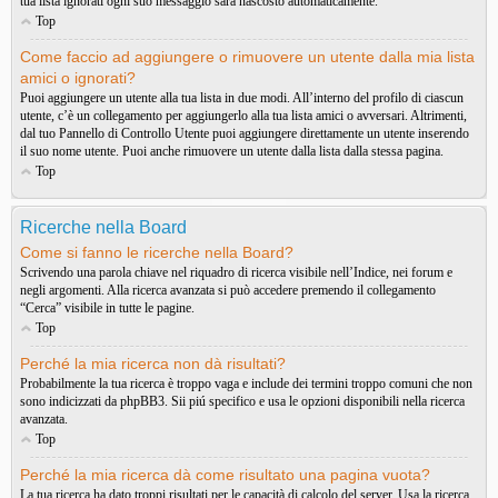
tua lista ignorati ogni suo messaggio sarà nascosto automaticamente.
Top
Come faccio ad aggiungere o rimuovere un utente dalla mia lista
amici o ignorati?
Puoi aggiungere un utente alla tua lista in due modi. All’interno del profilo di ciascun
utente, c’è un collegamento per aggiungerlo alla tua lista amici o avversari. Altrimenti,
dal tuo Pannello di Controllo Utente puoi aggiungere direttamente un utente inserendo
il suo nome utente. Puoi anche rimuovere un utente dalla lista dalla stessa pagina.
Top
Ricerche nella Board
Come si fanno le ricerche nella Board?
Scrivendo una parola chiave nel riquadro di ricerca visibile nell’Indice, nei forum e
negli argomenti. Alla ricerca avanzata si può accedere premendo il collegamento
“Cerca” visibile in tutte le pagine.
Top
Perché la mia ricerca non dà risultati?
Probabilmente la tua ricerca è troppo vaga e include dei termini troppo comuni che non
sono indicizzati da phpBB3. Sii piú specifico e usa le opzioni disponibili nella ricerca
avanzata.
Top
Perché la mia ricerca dà come risultato una pagina vuota?
La tua ricerca ha dato troppi risultati per le capacità di calcolo del server. Usa la ricerca