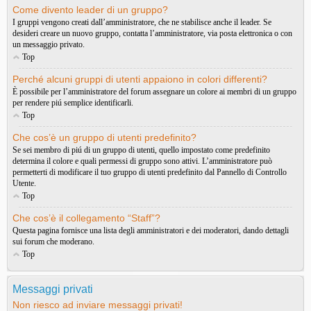
Come divento leader di un gruppo?
I gruppi vengono creati dall’amministratore, che ne stabilisce anche il leader. Se
desideri creare un nuovo gruppo, contatta l’amministratore, via posta elettronica o con
un messaggio privato.
Top
Perché alcuni gruppi di utenti appaiono in colori differenti?
È possibile per l’amministratore del forum assegnare un colore ai membri di un gruppo
per rendere piú semplice identificarli.
Top
Che cos’è un gruppo di utenti predefinito?
Se sei membro di piú di un gruppo di utenti, quello impostato come predefinito
determina il colore e quali permessi di gruppo sono attivi. L’amministratore può
permetterti di modificare il tuo gruppo di utenti predefinito dal Pannello di Controllo
Utente.
Top
Che cos’è il collegamento “Staff”?
Questa pagina fornisce una lista degli amministratori e dei moderatori, dando dettagli
sui forum che moderano.
Top
Messaggi privati
Non riesco ad inviare messaggi privati!