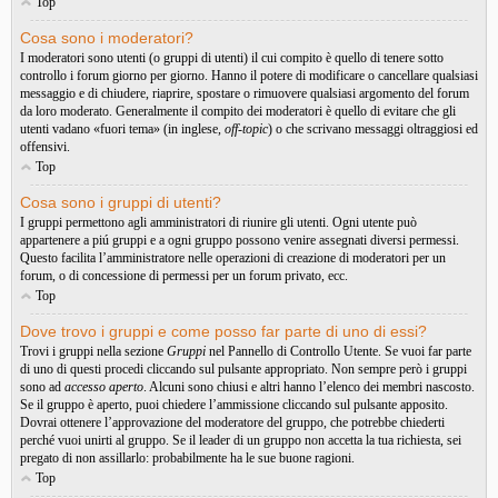
Top
Cosa sono i moderatori?
I moderatori sono utenti (o gruppi di utenti) il cui compito è quello di tenere sotto
controllo i forum giorno per giorno. Hanno il potere di modificare o cancellare qualsiasi
messaggio e di chiudere, riaprire, spostare o rimuovere qualsiasi argomento del forum
da loro moderato. Generalmente il compito dei moderatori è quello di evitare che gli
utenti vadano «fuori tema» (in inglese,
off-topic
) o che scrivano messaggi oltraggiosi ed
offensivi.
Top
Cosa sono i gruppi di utenti?
I gruppi permettono agli amministratori di riunire gli utenti. Ogni utente può
appartenere a piú gruppi e a ogni gruppo possono venire assegnati diversi permessi.
Questo facilita l’amministratore nelle operazioni di creazione di moderatori per un
forum, o di concessione di permessi per un forum privato, ecc.
Top
Dove trovo i gruppi e come posso far parte di uno di essi?
Trovi i gruppi nella sezione
Gruppi
nel Pannello di Controllo Utente. Se vuoi far parte
di uno di questi procedi cliccando sul pulsante appropriato. Non sempre però i gruppi
sono ad
accesso aperto
. Alcuni sono chiusi e altri hanno l’elenco dei membri nascosto.
Se il gruppo è aperto, puoi chiedere l’ammissione cliccando sul pulsante apposito.
Dovrai ottenere l’approvazione del moderatore del gruppo, che potrebbe chiederti
perché vuoi unirti al gruppo. Se il leader di un gruppo non accetta la tua richiesta, sei
pregato di non assillarlo: probabilmente ha le sue buone ragioni.
Top