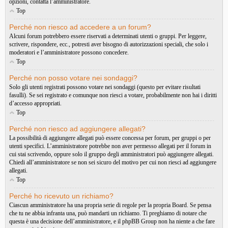
opzioni, contatta l’amministratore.
Top
Perché non riesco ad accedere a un forum?
Alcuni forum potrebbero essere riservati a determinati utenti o gruppi. Per leggere,
scrivere, rispondere, ecc., potresti aver bisogno di autorizzazioni speciali, che solo i
moderatori e l’amministratore possono concedere.
Top
Perché non posso votare nei sondaggi?
Solo gli utenti registrati possono votare nei sondaggi (questo per evitare risultati
fasulli). Se sei registrato e comunque non riesci a votare, probabilmente non hai i diritti
d’accesso appropriati.
Top
Perché non riesco ad aggiungere allegati?
La possibilità di aggiungere allegati può essere concessa per forum, per gruppi o per
utenti specifici. L’amministratore potrebbe non aver permesso allegati per il forum in
cui stai scrivendo, oppure solo il gruppo degli amministratori può aggiungere allegati.
Chiedi all’amministratore se non sei sicuro del motivo per cui non riesci ad aggiungere
allegati.
Top
Perché ho ricevuto un richiamo?
Ciascun amministratore ha una propria serie di regole per la propria Board. Se pensa
che tu ne abbia infranta una, può mandarti un richiamo. Ti preghiamo di notare che
questa è una decisione dell’amministratore, e il phpBB Group non ha niente a che fare