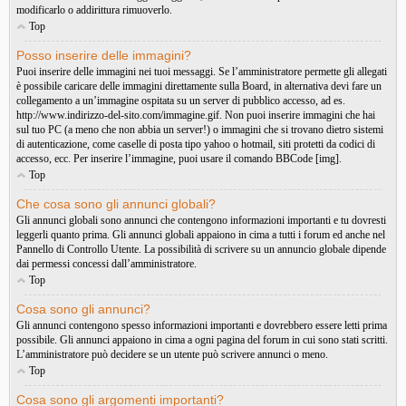
modificarlo o addirittura rimuoverlo.
Top
Posso inserire delle immagini?
Puoi inserire delle immagini nei tuoi messaggi. Se l’amministratore permette gli allegati
è possibile caricare delle immagini direttamente sulla Board, in alternativa devi fare un
collegamento a un’immagine ospitata su un server di pubblico accesso, ad es.
http://www.indirizzo-del-sito.com/immagine.gif. Non puoi inserire immagini che hai
sul tuo PC (a meno che non abbia un server!) o immagini che si trovano dietro sistemi
di autenticazione, come caselle di posta tipo yahoo o hotmail, siti protetti da codici di
accesso, ecc. Per inserire l’immagine, puoi usare il comando BBCode [img].
Top
Che cosa sono gli annunci globali?
Gli annunci globali sono annunci che contengono informazioni importanti e tu dovresti
leggerli quanto prima. Gli annunci globali appaiono in cima a tutti i forum ed anche nel
Pannello di Controllo Utente. La possibilità di scrivere su un annuncio globale dipende
dai permessi concessi dall’amministratore.
Top
Cosa sono gli annunci?
Gli annunci contengono spesso informazioni importanti e dovrebbero essere letti prima
possibile. Gli annunci appaiono in cima a ogni pagina del forum in cui sono stati scritti.
L’amministratore può decidere se un utente può scrivere annunci o meno.
Top
Cosa sono gli argomenti importanti?