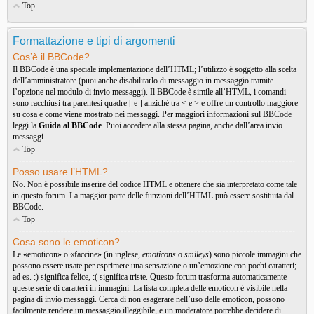
Top
Formattazione e tipi di argomenti
Cos’è il BBCode?
Il BBCode è una speciale implementazione dell’HTML; l’utilizzo è soggetto alla scelta
dell’amministratore (puoi anche disabilitarlo di messaggio in messaggio tramite
l’opzione nel modulo di invio messaggi). Il BBCode è simile all’HTML, i comandi
sono racchiusi tra parentesi quadre [ e ] anziché tra < e > e offre un controllo maggiore
su cosa e come viene mostrato nei messaggi. Per maggiori informazioni sul BBCode
leggi la
Guida al BBCode
. Puoi accedere alla stessa pagina, anche dall’area invio
messaggi.
Top
Posso usare l’HTML?
No. Non è possibile inserire del codice HTML e ottenere che sia interpretato come tale
in questo forum. La maggior parte delle funzioni dell’HTML può essere sostituita dal
BBCode.
Top
Cosa sono le emoticon?
Le «emoticon» o «faccine» (in inglese,
emoticons
o
smileys
) sono piccole immagini che
possono essere usate per esprimere una sensazione o un’emozione con pochi caratteri;
ad es. :) significa felice, :( significa triste. Questo forum trasforma automaticamente
queste serie di caratteri in immagini. La lista completa delle emoticon è visibile nella
pagina di invio messaggi. Cerca di non esagerare nell’uso delle emoticon, possono
facilmente rendere un messaggio illeggibile, e un moderatore potrebbe decidere di