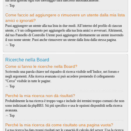
tua lista ignorati ogni suo messaggio sarà nascosto automaticamente.
Top
Come faccio ad aggiungere o rimuovere un utente dalla mia lista
amici o ignorati?
Puoi aggiungere un utente alla tua lista in due modi. All’interno del profilo di ciascun
utente, c’è un collegamento per aggiungerlo alla tua lista amici o avversari. Altrimenti,
dal tuo Pannello di Controllo Utente puoi aggiungere direttamente un utente inserendo
il suo nome utente. Puoi anche rimuovere un utente dalla lista dalla stessa pagina.
Top
Ricerche nella Board
Come si fanno le ricerche nella Board?
Scrivendo una parola chiave nel riquadro di ricerca visibile nell’Indice, nei forum e
negli argomenti. Alla ricerca avanzata si può accedere premendo il collegamento
“Cerca” visibile in tutte le pagine.
Top
Perché la mia ricerca non dà risultati?
Probabilmente la tua ricerca è troppo vaga e include dei termini troppo comuni che non
sono indicizzati da phpBB3. Sii piú specifico e usa le opzioni disponibili nella ricerca
avanzata.
Top
Perché la mia ricerca dà come risultato una pagina vuota?
La tua ricerca ha dato troppi risultati per le capacità di calcolo del server. Usa la ricerca