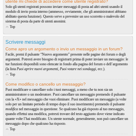
utente mi chiede di accedere come utente registrato?
Solo gli utenti registrati possono inviare messaggi di posta ad altri utenti usando il
modulo di invio posta interno (ammesso, ovviamente, che gli amministratori abbiano
abilitato questa funzione). Questo serve a prevenire un uso scorretto o malevolo del
sistema di posta da parte di utenti anonimi.
Top
Scrivere messaggi
Come apro un argomento o invio un messaggio in un forum?
Facile, premi il pulsante “Nuovo argomento” presente nelle pagine dei forum o degli
argomenti. Potresti avere bisogno di registrarti prima di poter inviare un messaggio: le
tue funzioni disponibili sono elencate in fondo alla pagina del forum o dell’argomento
(la lista
Puoi aprire nuovi argomenti
,
Puoi votare nei sondaggi
, ecc.).
Top
Come modifico o cancello un messaggio?
Puoi modificare o cancellare solo i tuoi messaggi, a meno che tu non sia un
amministratore o un moderatore. Puoi cancellare un messaggio premendo il pulsante
con la «X» nel messaggio che vuoi eliminare. Puoi modificare un messaggio (a volte
solo per un limitato periodo di tempo dopo il suo inserimento) premendo il pulsante
modifica
nel messaggio in questione. Se qualcuno ha già risposto al tuo messaggio,
quando effettui una modifica, potresti trovare del testo aggiunto dove viene indicato
quante volte l’hai modificato. Un utente normale, generalmente, non può cancellare un
messaggio dopo che qualcuno ha risposto.
Top