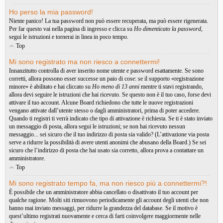
Ho perso la mia password!
Niente panico! La tua password non può essere recuperata, ma può essere rigenerata.
Per far questo vai nella pagina di ingresso e clicca su
Ho dimenticato la password
,
segui le istruzioni e tornerai in linea in poco tempo.
Top
Mi sono registrato ma non riesco a connettermi!
Innanzitutto controlla di aver inserito nome utente e password esattamente. Se sono
corretti, allora possono esser successe un paio di cose: se il supporto «registrazione
minore» è abilitato e hai cliccato su
Ho meno di 13 anni
mentre ti stavi registrando,
allora devi seguire le istruzioni che hai ricevuto. Se questo non è il tuo caso, forse devi
attivare il tuo account. Alcune Board richiedono che tutte le nuove registrazioni
vengano attivate dall’utente stesso o dagli amministratori, prima di poter accedere.
Quando ti registri ti verrà indicato che tipo di attivazione è richiesta. Se ti è stato inviato
un messaggio di posta, allora segui le istruzioni; se non hai ricevuto nessun
messaggio... sei sicuro che il tuo indirizzo di posta sia valido? (L’attivazione via posta
serve a ridurre la possibilità di avere utenti anonimi che abusano della Board.) Se sei
sicuro che l’indirizzo di posta che hai usato sia corretto, allora prova a contattare un
amministratore.
Top
Mi sono registrato tempo fa, ma non riesco piú a connettermi?!
È possibile che un amministratore abbia cancellato o disattivato il tuo account per
qualche ragione. Molti siti rimuovono periodicamente gli account degli utenti che non
hanno mai inviato messaggi, per ridurre la grandezza del database. Se il motivo è
quest’ultimo registrati nuovamente e cerca di farti coinvolgere maggiormente nelle