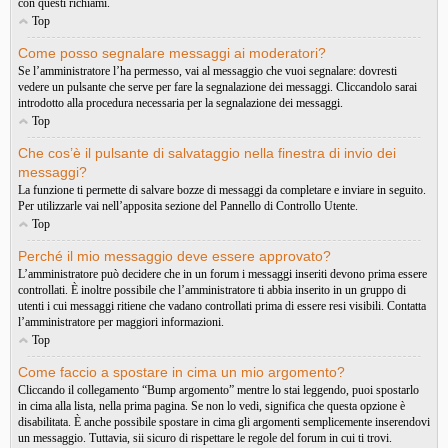
con questi richiami.
Top
Come posso segnalare messaggi ai moderatori?
Se l’amministratore l’ha permesso, vai al messaggio che vuoi segnalare: dovresti
vedere un pulsante che serve per fare la segnalazione dei messaggi. Cliccandolo sarai
introdotto alla procedura necessaria per la segnalazione dei messaggi.
Top
Che cos’è il pulsante di salvataggio nella finestra di invio dei
messaggi?
La funzione ti permette di salvare bozze di messaggi da completare e inviare in seguito.
Per utilizzarle vai nell’apposita sezione del Pannello di Controllo Utente.
Top
Perché il mio messaggio deve essere approvato?
L’amministratore può decidere che in un forum i messaggi inseriti devono prima essere
controllati. È inoltre possibile che l’amministratore ti abbia inserito in un gruppo di
utenti i cui messaggi ritiene che vadano controllati prima di essere resi visibili. Contatta
l’amministratore per maggiori informazioni.
Top
Come faccio a spostare in cima un mio argomento?
Cliccando il collegamento “Bump argomento” mentre lo stai leggendo, puoi spostarlo
in cima alla lista, nella prima pagina. Se non lo vedi, significa che questa opzione è
disabilitata. È anche possibile spostare in cima gli argomenti semplicemente inserendovi
un messaggio. Tuttavia, sii sicuro di rispettare le regole del forum in cui ti trovi.