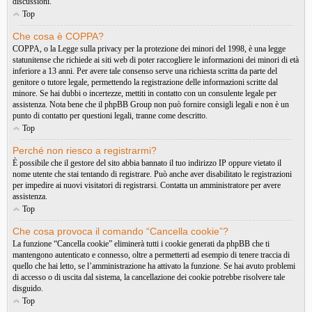
discussioni.
Top
Che cosa è COPPA?
COPPA, o la Legge sulla privacy per la protezione dei minori del 1998, è una legge
statunitense che richiede ai siti web di poter raccogliere le informazioni dei minori di età
inferiore a 13 anni. Per avere tale consenso serve una richiesta scritta da parte del
genitore o tutore legale, permettendo la registrazione delle informazioni scritte dal
minore. Se hai dubbi o incertezze, mettiti in contatto con un consulente legale per
assistenza. Nota bene che il phpBB Group non può fornire consigli legali e non è un
punto di contatto per questioni legali, tranne come descritto.
Top
Perché non riesco a registrarmi?
È possibile che il gestore del sito abbia bannato il tuo indirizzo IP oppure vietato il
nome utente che stai tentando di registrare. Può anche aver disabilitato le registrazioni
per impedire ai nuovi visitatori di registrarsi. Contatta un amministratore per avere
assistenza.
Top
Che cosa provoca il comando “Cancella cookie”?
La funzione “Cancella cookie” eliminerà tutti i cookie generati da phpBB che ti
mantengono autenticato e connesso, oltre a permetterti ad esempio di tenere traccia di
quello che hai letto, se l’amministrazione ha attivato la funzione. Se hai avuto problemi
di accesso o di uscita dal sistema, la cancellazione dei cookie potrebbe risolvere tale
disguido.
Top