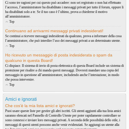
Ci sono tre ragioni per cui questo può accadere: non sei registrato o non hai effettuato
l’accesso, l’amministratore ha disabilitato i messaggi privati per tutto il forum, oppure li
ha disabilitati solo a te. Se il tuo caso è l’ultimo, prova a chiederne il motivo
all’amministratore.
Top
Continuano ad arrivarmi messaggi privati indesiderati!
Se continui a ricevere messaggi indesiderati da qualcuno, prova a informare della cosa
l’amministratore, che può interdire l’uso dei messaggi privati a un determinato utente.
Top
Ho ricevuto un messaggio di posta indesiderata o spam da
qualcuno in questa Board!
Ci dispiace. Il sistema di invio di posta elettronica di questa Board include un sistema di
protezione per risalire a chi manda questi messaggi. Dovresti mandare una copia del
messaggio in questione all’amministratore, includendo anche l’intestazione, in modo
che possa intervenire.
Top
Amici e ignorati
Che cos’è la mia lista amici e ignorati?
Puoi usare queste liste per gestire gli altri iscritti. Gli utenti aggiunti alla tua lista amici
saranno elencati nel Pannello di Controllo Utente per poter rapidamente controllare se
sono connessi e inviare loro messaggi privati. A seconda delle possibilità dello stile, i
messaggi di questi utenti possono anche venir evidenziati. Se aggiungi un utente alla