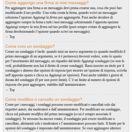
Come aggiungo una firma ai miei messaggi?
Per aggiungere una firma a un messaggio devi prima crearne una, cosa che puoi fare
modificando il tuo profilo. Una volta creata la firma, quando scrivi un messaggio
seleziona l’opzione
Aggiungi la firma
per aggiungerla. Puoi anche decidere di
aggiungere sempre la firma a tutti i tuoi messaggi selezionando l’apposita opzione
Aggiungi sempre la mia firma
nel tuo profilo (puoi sempre evitare di aggiungere la
firma deselezionando l’opzione quando scrivi un messaggio).
Top
Come creo un sondaggio?
Creare un sondaggio è facile: quando inizi un nuovo argomento (o quando modifichi il
primo messaggio di un argomento, se ti è permesso) dovresti vedere, sotto lo spazio
per l’inserimento del messaggio, un riquadro dal titolo
Aggiungi sondaggio
(se non lo
vedi, probabilmente non hai il diritto di creare sondaggi). Basta inserire un titolo per il
sondaggio e almeno due opzioni di risposta (per inserire un’opzione di risposta, scrivila
nell’apposito spazio e clicca su
Aggiungi un’opzione
). Puoi anche stabilire i giorni di
durata del sondaggio (0 per non porre limiti). C’è un limite al numero di opzioni di
risposta che puoi aggiungere, stabilito dall’amministratore.
Top
Come modifico o cancello un sondaggio?
Come per i messaggi, i sondaggi possono essere modificati e cancellati solo dai
rispettivi autori, dai moderatori e dall’amministratore. Per modificare un sondaggio,
clicca sul pulsante
modifica
del primo messaggio (a cui è sempre associato il
sondaggio). Se nessuno ha ancora votato, il sondaggio può essere modificato o
cancellato, altrimenti solo i moderatori e l’amministratore possono farlo. Il limite per le
opzioni del sondaggio è impostato dall’amministratore. Se vuoi aggiungere ulteriori