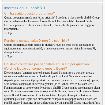
Informazioni su phpBB 3
Chi ha scritto questo programma?
Questo programma (nella sua forma originale) è prodotto e rilasciato da
phpBB Group
,
che ne detiene anche il brevetto. È reso disponibile sotto la GNU General Public
Licence e può essere liberamente distribuito; clicca sul collegamento per maggiori
informazioni.
Top
Perché la caratteristica X non è disponibile?
Questo programma è stato scritto da phpBB Group. Se credi che ci sia bisogno di
aggiungere una nuova funzionalità, o vuoi segnalare un errore, visita il sito
Area51
,
dove potrai farlo.
Top
Chi devo contattare per segnalare abusi e/o per questioni
d’ordine legale concernenti questa Board?
Devi contattare l’amministratore di questa Board. Se non riesci a trovarlo, prova a
contattare uno dei moderatori e chiedi a chi puoi rivolgerti. Se ancora non ottieni
risposta, puoi contattare il proprietario del dominio (fai una ricerca con
whois
) oppure,
se la Board è ospitata da un servizio gratuito (ad es. yahoo, free.fr, f2s.com, ecc.),
l’amministratore di tale servizio. Nota che il phpBB Group non ha assolutamente alcun
controllo e non può essere ritenuto responsabile di come, dove e da chi viene utilizzata
questa Board. È assolutamente inutile contattare il phpBB Group in relazione a
qualsiasi questione legale non direttamente collegata al sito phpbb.com o al software
phpBB stesso. I messaggi di posta elettronica inviati al phpBB Group riguardanti l’uso