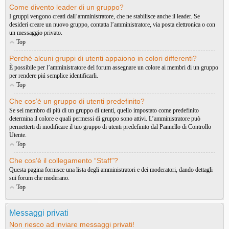
Come divento leader di un gruppo?
I gruppi vengono creati dall’amministratore, che ne stabilisce anche il leader. Se
desideri creare un nuovo gruppo, contatta l’amministratore, via posta elettronica o con
un messaggio privato.
Top
Perché alcuni gruppi di utenti appaiono in colori differenti?
È possibile per l’amministratore del forum assegnare un colore ai membri di un gruppo
per rendere piú semplice identificarli.
Top
Che cos’è un gruppo di utenti predefinito?
Se sei membro di piú di un gruppo di utenti, quello impostato come predefinito
determina il colore e quali permessi di gruppo sono attivi. L’amministratore può
permetterti di modificare il tuo gruppo di utenti predefinito dal Pannello di Controllo
Utente.
Top
Che cos’è il collegamento “Staff”?
Questa pagina fornisce una lista degli amministratori e dei moderatori, dando dettagli
sui forum che moderano.
Top
Messaggi privati
Non riesco ad inviare messaggi privati!