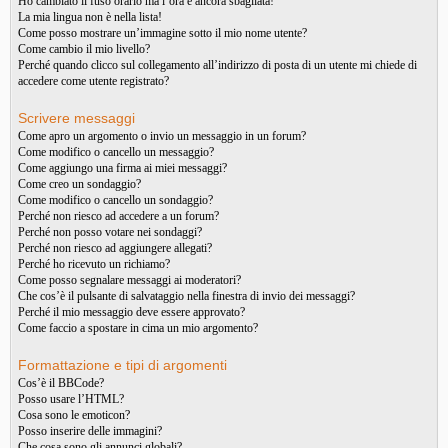
Ho cambiato il fuso orario ma l’ora è ancora sbagliata!
La mia lingua non è nella lista!
Come posso mostrare un’immagine sotto il mio nome utente?
Come cambio il mio livello?
Perché quando clicco sul collegamento all’indirizzo di posta di un utente mi chiede di
accedere come utente registrato?
Scrivere messaggi
Come apro un argomento o invio un messaggio in un forum?
Come modifico o cancello un messaggio?
Come aggiungo una firma ai miei messaggi?
Come creo un sondaggio?
Come modifico o cancello un sondaggio?
Perché non riesco ad accedere a un forum?
Perché non posso votare nei sondaggi?
Perché non riesco ad aggiungere allegati?
Perché ho ricevuto un richiamo?
Come posso segnalare messaggi ai moderatori?
Che cos’è il pulsante di salvataggio nella finestra di invio dei messaggi?
Perché il mio messaggio deve essere approvato?
Come faccio a spostare in cima un mio argomento?
Formattazione e tipi di argomenti
Cos’è il BBCode?
Posso usare l’HTML?
Cosa sono le emoticon?
Posso inserire delle immagini?
Che cosa sono gli annunci globali?