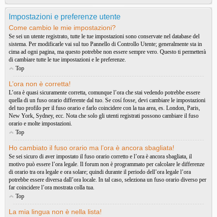
Impostazioni e preferenze utente
Come cambio le mie impostazioni?
Se sei un utente registrato, tutte le tue impostazioni sono conservate nel database del
sistema. Per modificarle vai sul tuo Pannello di Controllo Utente; generalmente sta in
cima ad ogni pagina, ma questo potrebbe non essere sempre vero. Questo ti permetterà
di cambiare tutte le tue impostazioni e le preferenze.
Top
L’ora non è corretta!
L’ora è quasi sicuramente corretta, comunque l’ora che stai vedendo potrebbe essere
quella di un fuso orario differente dal tuo. Se cosí fosse, devi cambiare le impostazioni
del tuo profilo per il fuso orario e farlo coincidere con la tua area, es. London, Paris,
New York, Sydney, ecc. Nota che solo gli utenti registrati possono cambiare il fuso
orario e molte impostazioni.
Top
Ho cambiato il fuso orario ma l’ora è ancora sbagliata!
Se sei sicuro di aver impostato il fuso orario corretto e l’ora è ancora sbagliata, il
motivo può essere l’ora legale. Il forum non è programmato per calcolare le differenze
di orario tra ora legale e ora solare; quindi durante il periodo dell’ora legale l’ora
potrebbe essere diversa dall’ora locale. In tal caso, seleziona un fuso orario diverso per
far coincidere l’ora mostrata colla tua.
Top
La mia lingua non è nella lista!