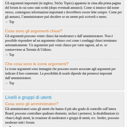
Gli argomenti importanti (in inglese, Sticky Topics) appaiono in cima alla prima pagina
del forum in cui sono stati scritti (dopo eventuali annunci). Come si intuisce dal nome
stesso, contengono informazioni importanti e dovrebbero essere lette sempre. Come per
gli annunci, l’amministratore può decidere se un utente può scriverli o meno.
Top
Cosa sono gli argomenti chiusi?
Gli argomenti possono venire chiusi dai moderatori o dall’amministratore. Non è
possibile rispondere ad un argomento chiuso cosí come i sondaggi chiusi terminano
automaticamente. Un argomento può venir chiuso per varie ragioni, ad es. se
contravviene ai Termini di Utilizzo.
Top
Che cosa sono le icone argomenti?
Le icone argomenti sono immagini che possono essere associate agli argomenti per
indicare il loro contenuto. La possibilità di usarle dipende dai permessi impostati
dall’amministratore.
Top
Livelli e gruppi di utenti
Cosa sono gli amministratori?
Gli amministratori sono gli utenti che hanno il piú alto grado di controllo sull’intera
Board; possono controllare qualsiasi elemento, inclusi i permessi, la disabilitazione (o
«ban») degli utenti, la creazione di moderatori e gruppi di utenti, ecc. Inoltre, possono
moderare tutti i forum.