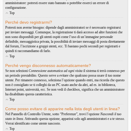
amministratore: potresti essere stato bannato o potrebbe esserci un errore di
configurazione.
Top
Perché devo registrarmi?
Potresti non averne bisogno: dipende dagli amministratori se è necessario registrarsi
per inviare messaggi. Comunque, la registrazione ti darà accesso ad altre funzioni che
non sono disponibili per gli utenti ospiti come l’uso di un’immagine personale
definibile, messaggistica privata, la possibilità di inviare messaggi di posta direttamente
dal forum, l’iscrizione a gruppi utenti, ecc. Ti bastano pochi secondi per registrarti e
quindi ti raccomandiamo di farlo.
Top
Perché vengo disconnesso automaticamente?
Se non selezioni
Connessione automatica ad ogni visita
il sistema ti terrà connesso per
un periodo prestabilito. Questo serve a evitare che qualcuno possa usare il tuo nome
utente. Per rimanere connesso, seleziona l’opzione quando entri, ma ricorda che questo
non è consigliato se ti colleghi da un PC usato anche da altri, ad es. in biblioteca,
Internet point, università, ecc. Se non vedi il checkbox, significa che un amministratore
ha disabilitato questa caratteristica.
Top
Come posso evitare di apparire nella lista degli utenti in linea?
Nel Pannello di Controllo Utente, sotto “Preferenze”, trovi l’opzione
Nascondi il tuo
stato in linea
. Attivando questa opzione, apparirai solo agli amministratori e a te stesso.
Verrai identificato come utente nascosto.
Top