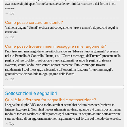
avanzata e sii piú specifico nella tua scelta dei termini da ricercare e dei forum in cui
cercare.
Top
Come posso cercare un utente?
Vai nella pagina “Utenti” e clicca sul collegamento “trova utente”, dopodiché segui le
istruzioni.
Top
Come posso trovare i miei messaggi e i miei argomenti?
Puoi trovare i messaggi da te inseriti cliccando su “Mostra i tuoi argomenti” presente
nel tuo Pannello di Controllo Utente, e su “Cerca i messaggi dell’utente” presente nella
pagina del tuo profilo. Puoi cercare i tuoi argomenti, usando la pagina di ricerca
avanzata, compilando i vari campi opportunamente. Puoi comunque trovare
rapidamente i tuoi messaggi, cliccando sull’omonima funzione “I tuoi messaggi”,
generalmente disponibile in ogni pagina della Board.
Top
Sottoscrizioni e segnalibri
Qual è la differenza fra segnalibri e sottoscrizione?
I segnalibri di phpBB3 sono molto simili ai segnalibri del tuo browser (preferiti in
Internet Explorer). Non vieni necessariamente avvisato quando c’è una risposta, ma hai
modo di tornare facilmente all’argomento; al contrario, in seguito ad una sottoscrizione
sarai avvisato di un aggiornamento nell’argomento o nel forum col metodo da te scelto.
Top