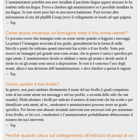
L’amministratore potrebbe non aver installato il pacchetto lingua oppure nessuno lo ha
tradotto nella tua lingua. Prova a chiedere agli amministratori se è possibile installare la
tua lingua. Se non esiste puoi fare tu una nuova traduzione. Puoi trovare altre
informazioni al sito del phpBB Group (trovi il collegamento in fondo ad ogni pagina).
Top
Come posso mostrare un’immagine sotto il mio nome utente?
Ci possono essere due immagini sotto un nome utente quando si leggono i messaggi.
La prima è l’immagine associata al tuo grado, generalmente ha la forma di stelle,
blocchi o punti che indicano quanti interventi hai scritto o il tuo livello. Sotto può
esserci un’immagine piú grande nota come avatar, che in genere è unica e specifica per
ogni utente. L’amministratore decide se abilitare o meno gli avatar e decide anche il
modo in cui gli avatar sono messi a disposizione. Se non ti è concesso l’uso degli
avatar, allora è una decisione dell’amministrazione, e devi chiedere a questa le ragioni.
Top
Come cambio il mio livello?
In genere, non puoi cambiare direttamente il nome del tuo livello (i gradi compaiono
sotto al tuo nome utente nei messaggi e nel tuo profilo, a seconda dello stile che stai
usando). Molti adottano i livelli per indicare il numero di interventi che hai scritto e per
identificare certi utenti; ad es., moderatori e amministratori possono avere un grado
specifico. Per favore non abusare inviando interventi non necessari solo per aumentare
il tuo livello; se fai cosí, i moderatori o l’amministratore probabilmente abbasseranno il
numero dei tuoi interventi.
Top
Perché quando clicco sul collegamento all’indirizzo di posta di un