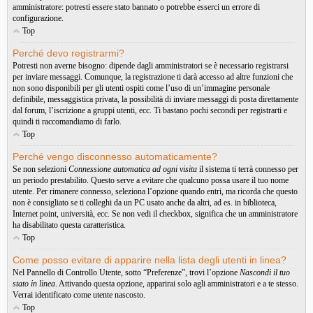
amministratore: potresti essere stato bannato o potrebbe esserci un errore di
configurazione.
Top
Perché devo registrarmi?
Potresti non averne bisogno: dipende dagli amministratori se è necessario registrarsi
per inviare messaggi. Comunque, la registrazione ti darà accesso ad altre funzioni che
non sono disponibili per gli utenti ospiti come l’uso di un’immagine personale
definibile, messaggistica privata, la possibilità di inviare messaggi di posta direttamente
dal forum, l’iscrizione a gruppi utenti, ecc. Ti bastano pochi secondi per registrarti e
quindi ti raccomandiamo di farlo.
Top
Perché vengo disconnesso automaticamente?
Se non selezioni
Connessione automatica ad ogni visita
il sistema ti terrà connesso per
un periodo prestabilito. Questo serve a evitare che qualcuno possa usare il tuo nome
utente. Per rimanere connesso, seleziona l’opzione quando entri, ma ricorda che questo
non è consigliato se ti colleghi da un PC usato anche da altri, ad es. in biblioteca,
Internet point, università, ecc. Se non vedi il checkbox, significa che un amministratore
ha disabilitato questa caratteristica.
Top
Come posso evitare di apparire nella lista degli utenti in linea?
Nel Pannello di Controllo Utente, sotto “Preferenze”, trovi l’opzione
Nascondi il tuo
stato in linea
. Attivando questa opzione, apparirai solo agli amministratori e a te stesso.
Verrai identificato come utente nascosto.
Top