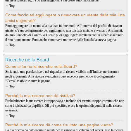
tua lista ignorati ogni suo messaggio sarà nascosto automaticamente.
Top
Come faccio ad aggiungere o rimuovere un utente dalla mia lista
amici o ignorati?
Puoi aggiungere un utente alla tua lista in due modi. All’interno del profilo di ciascun
utente, c’è un collegamento per aggiungerlo alla tua lista amici o avversari. Altrimenti,
dal tuo Pannello di Controllo Utente puoi aggiungere direttamente un utente inserendo
il suo nome utente. Puoi anche rimuovere un utente dalla lista dalla stessa pagina.
Top
Ricerche nella Board
Come si fanno le ricerche nella Board?
Scrivendo una parola chiave nel riquadro di ricerca visibile nell’Indice, nei forum e
negli argomenti. Alla ricerca avanzata si può accedere premendo il collegamento
“Cerca” visibile in tutte le pagine.
Top
Perché la mia ricerca non dà risultati?
Probabilmente la tua ricerca è troppo vaga e include dei termini troppo comuni che non
sono indicizzati da phpBB3. Sii piú specifico e usa le opzioni disponibili nella ricerca
avanzata.
Top
Perché la mia ricerca dà come risultato una pagina vuota?
La tua ricerca ha dato troppi risultati per le capacità di calcolo del server. Usa la ricerca