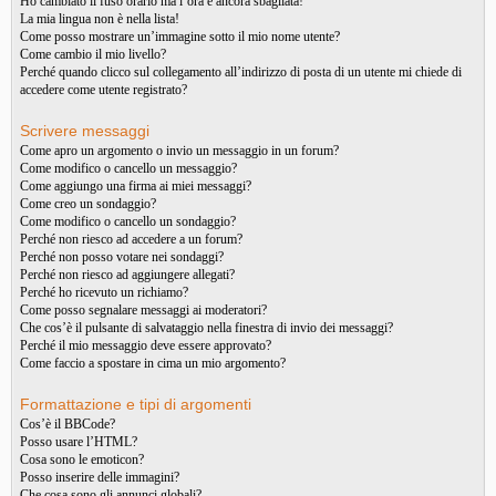
Ho cambiato il fuso orario ma l’ora è ancora sbagliata!
La mia lingua non è nella lista!
Come posso mostrare un’immagine sotto il mio nome utente?
Come cambio il mio livello?
Perché quando clicco sul collegamento all’indirizzo di posta di un utente mi chiede di
accedere come utente registrato?
Scrivere messaggi
Come apro un argomento o invio un messaggio in un forum?
Come modifico o cancello un messaggio?
Come aggiungo una firma ai miei messaggi?
Come creo un sondaggio?
Come modifico o cancello un sondaggio?
Perché non riesco ad accedere a un forum?
Perché non posso votare nei sondaggi?
Perché non riesco ad aggiungere allegati?
Perché ho ricevuto un richiamo?
Come posso segnalare messaggi ai moderatori?
Che cos’è il pulsante di salvataggio nella finestra di invio dei messaggi?
Perché il mio messaggio deve essere approvato?
Come faccio a spostare in cima un mio argomento?
Formattazione e tipi di argomenti
Cos’è il BBCode?
Posso usare l’HTML?
Cosa sono le emoticon?
Posso inserire delle immagini?
Che cosa sono gli annunci globali?