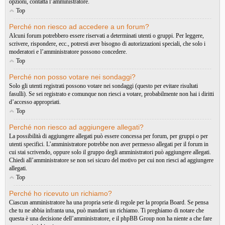
opzioni, contatta l’amministratore.
Top
Perché non riesco ad accedere a un forum?
Alcuni forum potrebbero essere riservati a determinati utenti o gruppi. Per leggere,
scrivere, rispondere, ecc., potresti aver bisogno di autorizzazioni speciali, che solo i
moderatori e l’amministratore possono concedere.
Top
Perché non posso votare nei sondaggi?
Solo gli utenti registrati possono votare nei sondaggi (questo per evitare risultati
fasulli). Se sei registrato e comunque non riesci a votare, probabilmente non hai i diritti
d’accesso appropriati.
Top
Perché non riesco ad aggiungere allegati?
La possibilità di aggiungere allegati può essere concessa per forum, per gruppi o per
utenti specifici. L’amministratore potrebbe non aver permesso allegati per il forum in
cui stai scrivendo, oppure solo il gruppo degli amministratori può aggiungere allegati.
Chiedi all’amministratore se non sei sicuro del motivo per cui non riesci ad aggiungere
allegati.
Top
Perché ho ricevuto un richiamo?
Ciascun amministratore ha una propria serie di regole per la propria Board. Se pensa
che tu ne abbia infranta una, può mandarti un richiamo. Ti preghiamo di notare che
questa è una decisione dell’amministratore, e il phpBB Group non ha niente a che fare