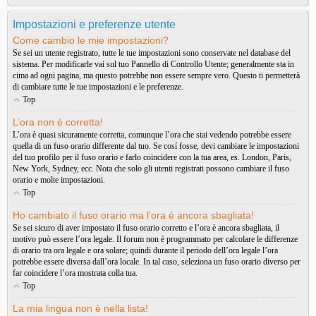
Impostazioni e preferenze utente
Come cambio le mie impostazioni?
Se sei un utente registrato, tutte le tue impostazioni sono conservate nel database del
sistema. Per modificarle vai sul tuo Pannello di Controllo Utente; generalmente sta in
cima ad ogni pagina, ma questo potrebbe non essere sempre vero. Questo ti permetterà
di cambiare tutte le tue impostazioni e le preferenze.
Top
L’ora non è corretta!
L’ora è quasi sicuramente corretta, comunque l’ora che stai vedendo potrebbe essere
quella di un fuso orario differente dal tuo. Se cosí fosse, devi cambiare le impostazioni
del tuo profilo per il fuso orario e farlo coincidere con la tua area, es. London, Paris,
New York, Sydney, ecc. Nota che solo gli utenti registrati possono cambiare il fuso
orario e molte impostazioni.
Top
Ho cambiato il fuso orario ma l’ora è ancora sbagliata!
Se sei sicuro di aver impostato il fuso orario corretto e l’ora è ancora sbagliata, il
motivo può essere l’ora legale. Il forum non è programmato per calcolare le differenze
di orario tra ora legale e ora solare; quindi durante il periodo dell’ora legale l’ora
potrebbe essere diversa dall’ora locale. In tal caso, seleziona un fuso orario diverso per
far coincidere l’ora mostrata colla tua.
Top
La mia lingua non è nella lista!