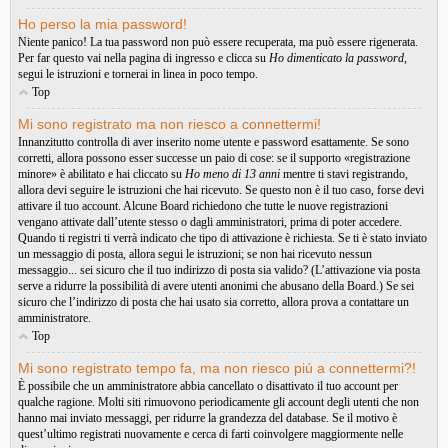
Ho perso la mia password!
Niente panico! La tua password non può essere recuperata, ma può essere rigenerata.
Per far questo vai nella pagina di ingresso e clicca su
Ho dimenticato la password
,
segui le istruzioni e tornerai in linea in poco tempo.
Top
Mi sono registrato ma non riesco a connettermi!
Innanzitutto controlla di aver inserito nome utente e password esattamente. Se sono
corretti, allora possono esser successe un paio di cose: se il supporto «registrazione
minore» è abilitato e hai cliccato su
Ho meno di 13 anni
mentre ti stavi registrando,
allora devi seguire le istruzioni che hai ricevuto. Se questo non è il tuo caso, forse devi
attivare il tuo account. Alcune Board richiedono che tutte le nuove registrazioni
vengano attivate dall’utente stesso o dagli amministratori, prima di poter accedere.
Quando ti registri ti verrà indicato che tipo di attivazione è richiesta. Se ti è stato inviato
un messaggio di posta, allora segui le istruzioni; se non hai ricevuto nessun
messaggio... sei sicuro che il tuo indirizzo di posta sia valido? (L’attivazione via posta
serve a ridurre la possibilità di avere utenti anonimi che abusano della Board.) Se sei
sicuro che l’indirizzo di posta che hai usato sia corretto, allora prova a contattare un
amministratore.
Top
Mi sono registrato tempo fa, ma non riesco piú a connettermi?!
È possibile che un amministratore abbia cancellato o disattivato il tuo account per
qualche ragione. Molti siti rimuovono periodicamente gli account degli utenti che non
hanno mai inviato messaggi, per ridurre la grandezza del database. Se il motivo è
quest’ultimo registrati nuovamente e cerca di farti coinvolgere maggiormente nelle