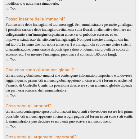
modificarlo o addirittura rimuoverlo.
Top
Posso inserire delle immagini?
Puoi inserire delle immagini nei tuoi messaggi. Se l’amministratore permette gli allegati
è possibile caricare delle immagini direttamente sulla Board, in alternativa devi fare un
collegamento a un’immagine ospitata su un server di pubblico accesso, ad es.
http://www.indirizzo-del-sito.com/immagine.gif. Non puoi inserire immagini che hai
sul tuo PC (a meno che non abbia un server!) o immagini che si trovano dietro sistemi
di autenticazione, come caselle di posta tipo yahoo o hotmail, siti protetti da codici di
accesso, ecc. Per inserire l’immagine, puoi usare il comando BBCode [img].
Top
Che cosa sono gli annunci globali?
Gli annunci globali sono annunci che contengono informazioni importanti e tu dovresti
leggerli quanto prima. Gli annunci globali appaiono in cima a tutti i forum ed anche nel
Pannello di Controllo Utente. La possibilità di scrivere su un annuncio globale dipende
dai permessi concessi dall’amministratore.
Top
Cosa sono gli annunci?
Gli annunci contengono spesso informazioni importanti e dovrebbero essere letti prima
possibile. Gli annunci appaiono in cima a ogni pagina del forum in cui sono stati scritti.
L’amministratore può decidere se un utente può scrivere annunci o meno.
Top
Cosa sono gli argomenti importanti?