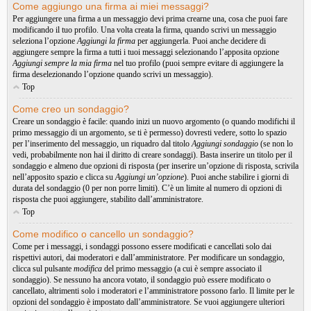
Come aggiungo una firma ai miei messaggi?
Per aggiungere una firma a un messaggio devi prima crearne una, cosa che puoi fare
modificando il tuo profilo. Una volta creata la firma, quando scrivi un messaggio
seleziona l’opzione
Aggiungi la firma
per aggiungerla. Puoi anche decidere di
aggiungere sempre la firma a tutti i tuoi messaggi selezionando l’apposita opzione
Aggiungi sempre la mia firma
nel tuo profilo (puoi sempre evitare di aggiungere la
firma deselezionando l’opzione quando scrivi un messaggio).
Top
Come creo un sondaggio?
Creare un sondaggio è facile: quando inizi un nuovo argomento (o quando modifichi il
primo messaggio di un argomento, se ti è permesso) dovresti vedere, sotto lo spazio
per l’inserimento del messaggio, un riquadro dal titolo
Aggiungi sondaggio
(se non lo
vedi, probabilmente non hai il diritto di creare sondaggi). Basta inserire un titolo per il
sondaggio e almeno due opzioni di risposta (per inserire un’opzione di risposta, scrivila
nell’apposito spazio e clicca su
Aggiungi un’opzione
). Puoi anche stabilire i giorni di
durata del sondaggio (0 per non porre limiti). C’è un limite al numero di opzioni di
risposta che puoi aggiungere, stabilito dall’amministratore.
Top
Come modifico o cancello un sondaggio?
Come per i messaggi, i sondaggi possono essere modificati e cancellati solo dai
rispettivi autori, dai moderatori e dall’amministratore. Per modificare un sondaggio,
clicca sul pulsante
modifica
del primo messaggio (a cui è sempre associato il
sondaggio). Se nessuno ha ancora votato, il sondaggio può essere modificato o
cancellato, altrimenti solo i moderatori e l’amministratore possono farlo. Il limite per le
opzioni del sondaggio è impostato dall’amministratore. Se vuoi aggiungere ulteriori