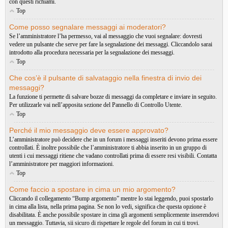
con questi richiami.
Top
Come posso segnalare messaggi ai moderatori?
Se l’amministratore l’ha permesso, vai al messaggio che vuoi segnalare: dovresti
vedere un pulsante che serve per fare la segnalazione dei messaggi. Cliccandolo sarai
introdotto alla procedura necessaria per la segnalazione dei messaggi.
Top
Che cos’è il pulsante di salvataggio nella finestra di invio dei
messaggi?
La funzione ti permette di salvare bozze di messaggi da completare e inviare in seguito.
Per utilizzarle vai nell’apposita sezione del Pannello di Controllo Utente.
Top
Perché il mio messaggio deve essere approvato?
L’amministratore può decidere che in un forum i messaggi inseriti devono prima essere
controllati. È inoltre possibile che l’amministratore ti abbia inserito in un gruppo di
utenti i cui messaggi ritiene che vadano controllati prima di essere resi visibili. Contatta
l’amministratore per maggiori informazioni.
Top
Come faccio a spostare in cima un mio argomento?
Cliccando il collegamento “Bump argomento” mentre lo stai leggendo, puoi spostarlo
in cima alla lista, nella prima pagina. Se non lo vedi, significa che questa opzione è
disabilitata. È anche possibile spostare in cima gli argomenti semplicemente inserendovi
un messaggio. Tuttavia, sii sicuro di rispettare le regole del forum in cui ti trovi.