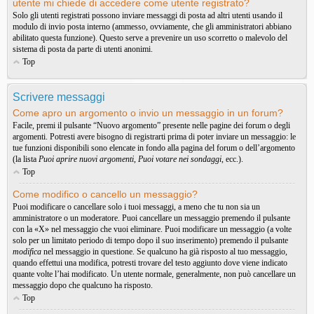
utente mi chiede di accedere come utente registrato?
Solo gli utenti registrati possono inviare messaggi di posta ad altri utenti usando il
modulo di invio posta interno (ammesso, ovviamente, che gli amministratori abbiano
abilitato questa funzione). Questo serve a prevenire un uso scorretto o malevolo del
sistema di posta da parte di utenti anonimi.
Top
Scrivere messaggi
Come apro un argomento o invio un messaggio in un forum?
Facile, premi il pulsante “Nuovo argomento” presente nelle pagine dei forum o degli
argomenti. Potresti avere bisogno di registrarti prima di poter inviare un messaggio: le
tue funzioni disponibili sono elencate in fondo alla pagina del forum o dell’argomento
(la lista
Puoi aprire nuovi argomenti
,
Puoi votare nei sondaggi
, ecc.).
Top
Come modifico o cancello un messaggio?
Puoi modificare o cancellare solo i tuoi messaggi, a meno che tu non sia un
amministratore o un moderatore. Puoi cancellare un messaggio premendo il pulsante
con la «X» nel messaggio che vuoi eliminare. Puoi modificare un messaggio (a volte
solo per un limitato periodo di tempo dopo il suo inserimento) premendo il pulsante
modifica
nel messaggio in questione. Se qualcuno ha già risposto al tuo messaggio,
quando effettui una modifica, potresti trovare del testo aggiunto dove viene indicato
quante volte l’hai modificato. Un utente normale, generalmente, non può cancellare un
messaggio dopo che qualcuno ha risposto.
Top