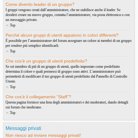
Come divento leader di un gruppo?
I gruppi vengono creati dall’amministratore, che ne stabilisce anche il leader. Se
desideri creare un nuovo gruppo, contatta l’amministratore, via posta elettronica o con
un messaggio privato.
Top
Perché alcuni gruppi di utenti appaiono in colori differenti?
È possibile per l’amministratore del forum assegnare un colore ai membri di un gruppo
per rendere piú semplice identificarli.
Top
Che cos’è un gruppo di utenti predefinito?
Se sei membro di piú di un gruppo di utenti, quello impostato come predefinito
determina il colore e quali permessi di gruppo sono attivi. L’amministratore può
permetterti di modificare il tuo gruppo di utenti predefinito dal Pannello di Controllo
Utente.
Top
Che cos’è il collegamento “Staff”?
Questa pagina fornisce una lista degli amministratori e dei moderatori, dando dettagli
sui forum che moderano.
Top
Messaggi privati
Non riesco ad inviare messaggi privati!