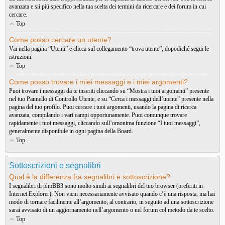
avanzata e sii piú specifico nella tua scelta dei termini da ricercare e dei forum in cui
cercare.
Top
Come posso cercare un utente?
Vai nella pagina “Utenti” e clicca sul collegamento “trova utente”, dopodiché segui le
istruzioni.
Top
Come posso trovare i miei messaggi e i miei argomenti?
Puoi trovare i messaggi da te inseriti cliccando su “Mostra i tuoi argomenti” presente
nel tuo Pannello di Controllo Utente, e su “Cerca i messaggi dell’utente” presente nella
pagina del tuo profilo. Puoi cercare i tuoi argomenti, usando la pagina di ricerca
avanzata, compilando i vari campi opportunamente. Puoi comunque trovare
rapidamente i tuoi messaggi, cliccando sull’omonima funzione “I tuoi messaggi”,
generalmente disponibile in ogni pagina della Board.
Top
Sottoscrizioni e segnalibri
Qual è la differenza fra segnalibri e sottoscrizione?
I segnalibri di phpBB3 sono molto simili ai segnalibri del tuo browser (preferiti in
Internet Explorer). Non vieni necessariamente avvisato quando c’è una risposta, ma hai
modo di tornare facilmente all’argomento; al contrario, in seguito ad una sottoscrizione
sarai avvisato di un aggiornamento nell’argomento o nel forum col metodo da te scelto.
Top