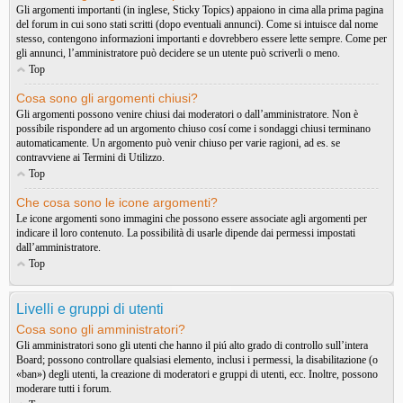
Gli argomenti importanti (in inglese, Sticky Topics) appaiono in cima alla prima pagina
del forum in cui sono stati scritti (dopo eventuali annunci). Come si intuisce dal nome
stesso, contengono informazioni importanti e dovrebbero essere lette sempre. Come per
gli annunci, l’amministratore può decidere se un utente può scriverli o meno.
Top
Cosa sono gli argomenti chiusi?
Gli argomenti possono venire chiusi dai moderatori o dall’amministratore. Non è
possibile rispondere ad un argomento chiuso cosí come i sondaggi chiusi terminano
automaticamente. Un argomento può venir chiuso per varie ragioni, ad es. se
contravviene ai Termini di Utilizzo.
Top
Che cosa sono le icone argomenti?
Le icone argomenti sono immagini che possono essere associate agli argomenti per
indicare il loro contenuto. La possibilità di usarle dipende dai permessi impostati
dall’amministratore.
Top
Livelli e gruppi di utenti
Cosa sono gli amministratori?
Gli amministratori sono gli utenti che hanno il piú alto grado di controllo sull’intera
Board; possono controllare qualsiasi elemento, inclusi i permessi, la disabilitazione (o
«ban») degli utenti, la creazione di moderatori e gruppi di utenti, ecc. Inoltre, possono
moderare tutti i forum.