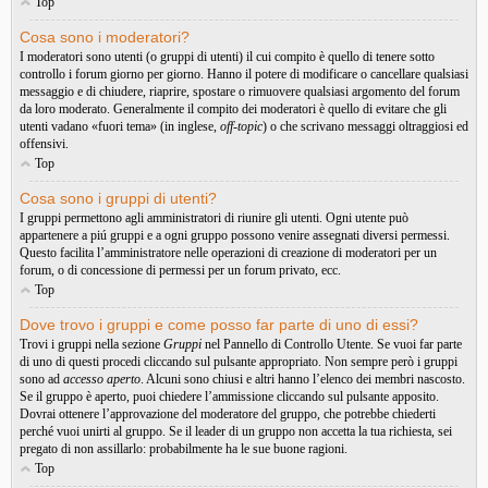
Top
Cosa sono i moderatori?
I moderatori sono utenti (o gruppi di utenti) il cui compito è quello di tenere sotto
controllo i forum giorno per giorno. Hanno il potere di modificare o cancellare qualsiasi
messaggio e di chiudere, riaprire, spostare o rimuovere qualsiasi argomento del forum
da loro moderato. Generalmente il compito dei moderatori è quello di evitare che gli
utenti vadano «fuori tema» (in inglese,
off-topic
) o che scrivano messaggi oltraggiosi ed
offensivi.
Top
Cosa sono i gruppi di utenti?
I gruppi permettono agli amministratori di riunire gli utenti. Ogni utente può
appartenere a piú gruppi e a ogni gruppo possono venire assegnati diversi permessi.
Questo facilita l’amministratore nelle operazioni di creazione di moderatori per un
forum, o di concessione di permessi per un forum privato, ecc.
Top
Dove trovo i gruppi e come posso far parte di uno di essi?
Trovi i gruppi nella sezione
Gruppi
nel Pannello di Controllo Utente. Se vuoi far parte
di uno di questi procedi cliccando sul pulsante appropriato. Non sempre però i gruppi
sono ad
accesso aperto
. Alcuni sono chiusi e altri hanno l’elenco dei membri nascosto.
Se il gruppo è aperto, puoi chiedere l’ammissione cliccando sul pulsante apposito.
Dovrai ottenere l’approvazione del moderatore del gruppo, che potrebbe chiederti
perché vuoi unirti al gruppo. Se il leader di un gruppo non accetta la tua richiesta, sei
pregato di non assillarlo: probabilmente ha le sue buone ragioni.
Top