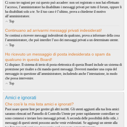
Ci sono tre ragioni per cui questo può accadere: non sei registrato o non hai effettuato
l’accesso, l’amministratore ha disabilitato i messaggi privati per tutto il forum, oppure li
ha disabilitati solo a te. Se il tuo caso è l’ultimo, prova a chiederne il motivo
all’amministratore.
Top
Continuano ad arrivarmi messaggi privati indesiderati!
Se continui a ricevere messaggi indesiderati da qualcuno, prova a informare della cosa
l’amministratore, che può interdire l’uso dei messaggi privati a un determinato utente.
Top
Ho ricevuto un messaggio di posta indesiderata o spam da
qualcuno in questa Board!
Ci dispiace. Il sistema di invio di posta elettronica di questa Board include un sistema di
protezione per risalire a chi manda questi messaggi. Dovresti mandare una copia del
messaggio in questione all’amministratore, includendo anche l’intestazione, in modo
che possa intervenire.
Top
Amici e ignorati
Che cos’è la mia lista amici e ignorati?
Puoi usare queste liste per gestire gli altri iscritti. Gli utenti aggiunti alla tua lista amici
saranno elencati nel Pannello di Controllo Utente per poter rapidamente controllare se
sono connessi e inviare loro messaggi privati. A seconda delle possibilità dello stile, i
messaggi di questi utenti possono anche venir evidenziati. Se aggiungi un utente alla