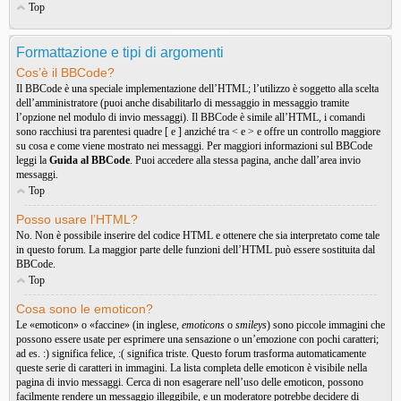
Top
Formattazione e tipi di argomenti
Cos’è il BBCode?
Il BBCode è una speciale implementazione dell’HTML; l’utilizzo è soggetto alla scelta
dell’amministratore (puoi anche disabilitarlo di messaggio in messaggio tramite
l’opzione nel modulo di invio messaggi). Il BBCode è simile all’HTML, i comandi
sono racchiusi tra parentesi quadre [ e ] anziché tra < e > e offre un controllo maggiore
su cosa e come viene mostrato nei messaggi. Per maggiori informazioni sul BBCode
leggi la
Guida al BBCode
. Puoi accedere alla stessa pagina, anche dall’area invio
messaggi.
Top
Posso usare l’HTML?
No. Non è possibile inserire del codice HTML e ottenere che sia interpretato come tale
in questo forum. La maggior parte delle funzioni dell’HTML può essere sostituita dal
BBCode.
Top
Cosa sono le emoticon?
Le «emoticon» o «faccine» (in inglese,
emoticons
o
smileys
) sono piccole immagini che
possono essere usate per esprimere una sensazione o un’emozione con pochi caratteri;
ad es. :) significa felice, :( significa triste. Questo forum trasforma automaticamente
queste serie di caratteri in immagini. La lista completa delle emoticon è visibile nella
pagina di invio messaggi. Cerca di non esagerare nell’uso delle emoticon, possono
facilmente rendere un messaggio illeggibile, e un moderatore potrebbe decidere di