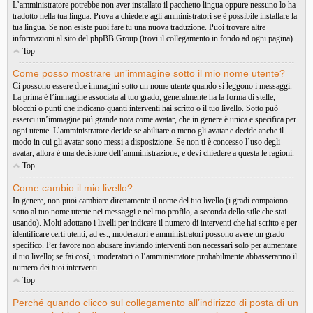
L’amministratore potrebbe non aver installato il pacchetto lingua oppure nessuno lo ha
tradotto nella tua lingua. Prova a chiedere agli amministratori se è possibile installare la
tua lingua. Se non esiste puoi fare tu una nuova traduzione. Puoi trovare altre
informazioni al sito del phpBB Group (trovi il collegamento in fondo ad ogni pagina).
Top
Come posso mostrare un’immagine sotto il mio nome utente?
Ci possono essere due immagini sotto un nome utente quando si leggono i messaggi.
La prima è l’immagine associata al tuo grado, generalmente ha la forma di stelle,
blocchi o punti che indicano quanti interventi hai scritto o il tuo livello. Sotto può
esserci un’immagine piú grande nota come avatar, che in genere è unica e specifica per
ogni utente. L’amministratore decide se abilitare o meno gli avatar e decide anche il
modo in cui gli avatar sono messi a disposizione. Se non ti è concesso l’uso degli
avatar, allora è una decisione dell’amministrazione, e devi chiedere a questa le ragioni.
Top
Come cambio il mio livello?
In genere, non puoi cambiare direttamente il nome del tuo livello (i gradi compaiono
sotto al tuo nome utente nei messaggi e nel tuo profilo, a seconda dello stile che stai
usando). Molti adottano i livelli per indicare il numero di interventi che hai scritto e per
identificare certi utenti; ad es., moderatori e amministratori possono avere un grado
specifico. Per favore non abusare inviando interventi non necessari solo per aumentare
il tuo livello; se fai cosí, i moderatori o l’amministratore probabilmente abbasseranno il
numero dei tuoi interventi.
Top
Perché quando clicco sul collegamento all’indirizzo di posta di un