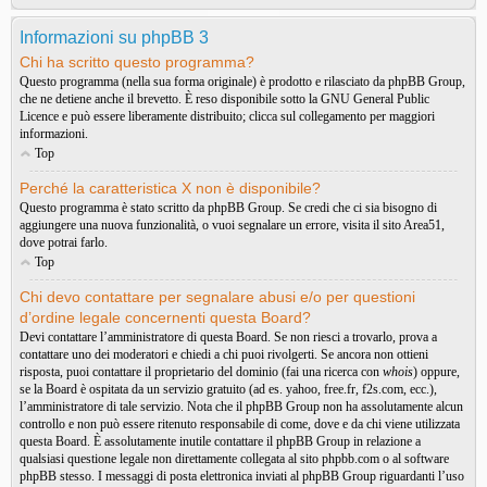
Informazioni su phpBB 3
Chi ha scritto questo programma?
Questo programma (nella sua forma originale) è prodotto e rilasciato da
phpBB Group
,
che ne detiene anche il brevetto. È reso disponibile sotto la GNU General Public
Licence e può essere liberamente distribuito; clicca sul collegamento per maggiori
informazioni.
Top
Perché la caratteristica X non è disponibile?
Questo programma è stato scritto da phpBB Group. Se credi che ci sia bisogno di
aggiungere una nuova funzionalità, o vuoi segnalare un errore, visita il sito
Area51
,
dove potrai farlo.
Top
Chi devo contattare per segnalare abusi e/o per questioni
d’ordine legale concernenti questa Board?
Devi contattare l’amministratore di questa Board. Se non riesci a trovarlo, prova a
contattare uno dei moderatori e chiedi a chi puoi rivolgerti. Se ancora non ottieni
risposta, puoi contattare il proprietario del dominio (fai una ricerca con
whois
) oppure,
se la Board è ospitata da un servizio gratuito (ad es. yahoo, free.fr, f2s.com, ecc.),
l’amministratore di tale servizio. Nota che il phpBB Group non ha assolutamente alcun
controllo e non può essere ritenuto responsabile di come, dove e da chi viene utilizzata
questa Board. È assolutamente inutile contattare il phpBB Group in relazione a
qualsiasi questione legale non direttamente collegata al sito phpbb.com o al software
phpBB stesso. I messaggi di posta elettronica inviati al phpBB Group riguardanti l’uso