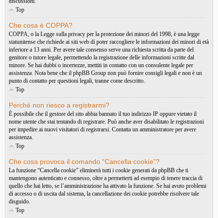
discussioni.
Top
Che cosa è COPPA?
COPPA, o la Legge sulla privacy per la protezione dei minori del 1998, è una legge
statunitense che richiede ai siti web di poter raccogliere le informazioni dei minori di età
inferiore a 13 anni. Per avere tale consenso serve una richiesta scritta da parte del
genitore o tutore legale, permettendo la registrazione delle informazioni scritte dal
minore. Se hai dubbi o incertezze, mettiti in contatto con un consulente legale per
assistenza. Nota bene che il phpBB Group non può fornire consigli legali e non è un
punto di contatto per questioni legali, tranne come descritto.
Top
Perché non riesco a registrarmi?
È possibile che il gestore del sito abbia bannato il tuo indirizzo IP oppure vietato il
nome utente che stai tentando di registrare. Può anche aver disabilitato le registrazioni
per impedire ai nuovi visitatori di registrarsi. Contatta un amministratore per avere
assistenza.
Top
Che cosa provoca il comando “Cancella cookie”?
La funzione “Cancella cookie” eliminerà tutti i cookie generati da phpBB che ti
mantengono autenticato e connesso, oltre a permetterti ad esempio di tenere traccia di
quello che hai letto, se l’amministrazione ha attivato la funzione. Se hai avuto problemi
di accesso o di uscita dal sistema, la cancellazione dei cookie potrebbe risolvere tale
disguido.
Top