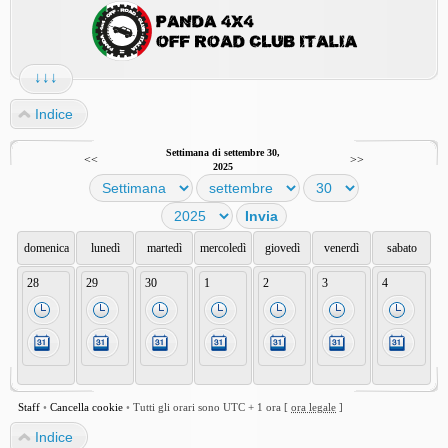
↓↓↓
Indice
Settimana di settembre 30,
<<
>>
2025
domenica
lunedì
martedì
mercoledì
giovedì
venerdì
sabato
28
29
30
1
2
3
4
Staff
•
Cancella cookie
•
Tutti gli orari sono UTC + 1 ora [
ora legale
]
Indice