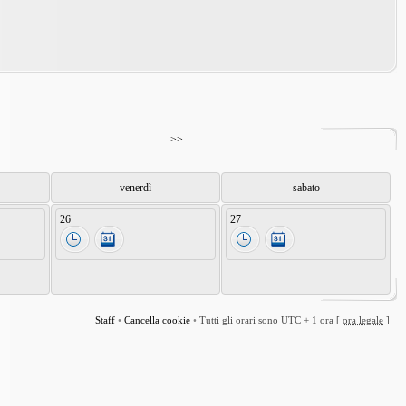
>>
venerdì
sabato
26
27
Staff
•
Cancella cookie
•
Tutti gli orari sono UTC + 1 ora [
ora legale
]