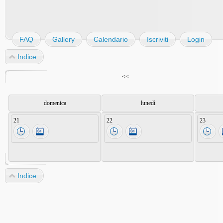
FAQ
Gallery
Calendario
Iscriviti
Login
Indice
<<
domenica
lunedì
21
22
23
Indice