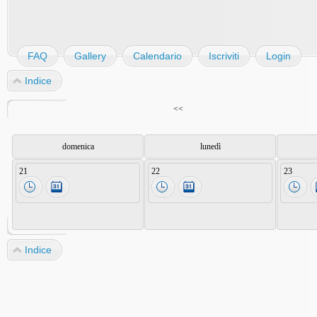
FAQ
Gallery
Calendario
Iscriviti
Login
Indice
<<
domenica
lunedì
21
22
23
Indice