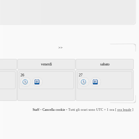
>>
venerdì
sabato
26
27
Staff
•
Cancella cookie
•
Tutti gli orari sono UTC + 1 ora [
ora legale
]