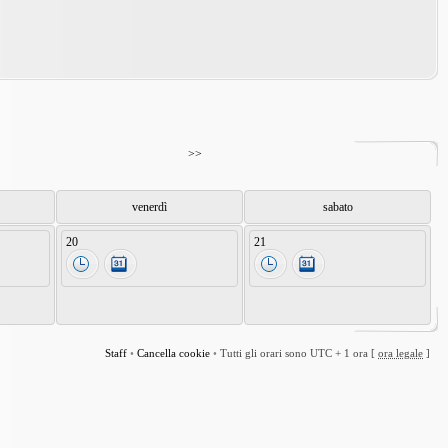
>>
venerdì
sabato
20
21
Staff
•
Cancella cookie
•
Tutti gli orari sono UTC + 1 ora [
ora legale
]