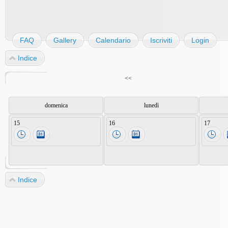
FAQ
Gallery
Calendario
Iscriviti
Login
Indice
<<
domenica
lunedì
15
16
17
Indice