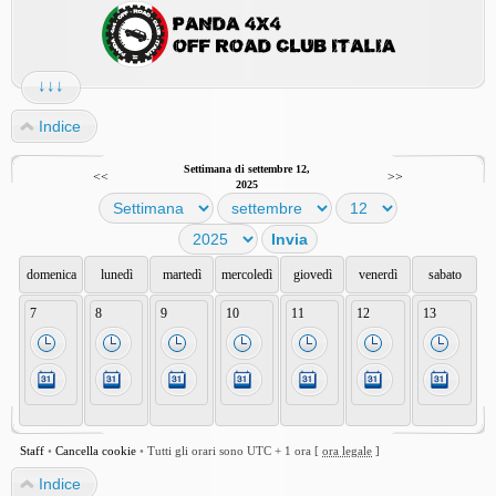
↓↓↓
Indice
Settimana di settembre 12,
<<
>>
2025
domenica
lunedì
martedì
mercoledì
giovedì
venerdì
sabato
7
8
9
10
11
12
13
Staff
•
Cancella cookie
•
Tutti gli orari sono UTC + 1 ora [
ora legale
]
Indice