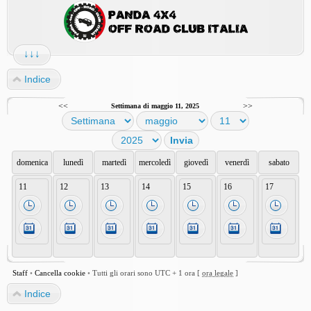
↓↓↓
Indice
<<
>>
Settimana di maggio 11, 2025
domenica
lunedì
martedì
mercoledì
giovedì
venerdì
sabato
11
12
13
14
15
16
17
Staff
•
Cancella cookie
•
Tutti gli orari sono UTC + 1 ora [
ora legale
]
Indice