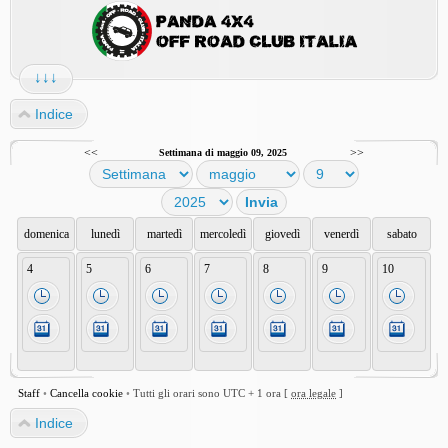
↓↓↓
Indice
<<
>>
Settimana di maggio 09, 2025
domenica
lunedì
martedì
mercoledì
giovedì
venerdì
sabato
4
5
6
7
8
9
10
Staff
•
Cancella cookie
•
Tutti gli orari sono UTC + 1 ora [
ora legale
]
Indice