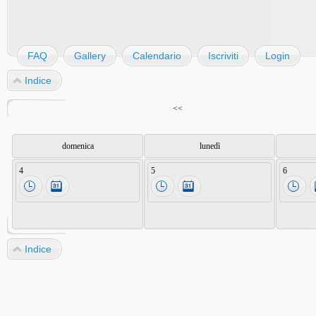
FAQ
Gallery
Calendario
Iscriviti
Login
Indice
<<
domenica
lunedì
4
5
6
Indice