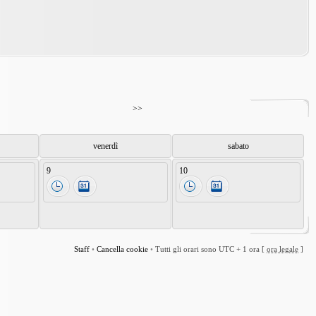
>>
venerdì
sabato
9
10
Staff
•
Cancella cookie
•
Tutti gli orari sono UTC + 1 ora [
ora legale
]