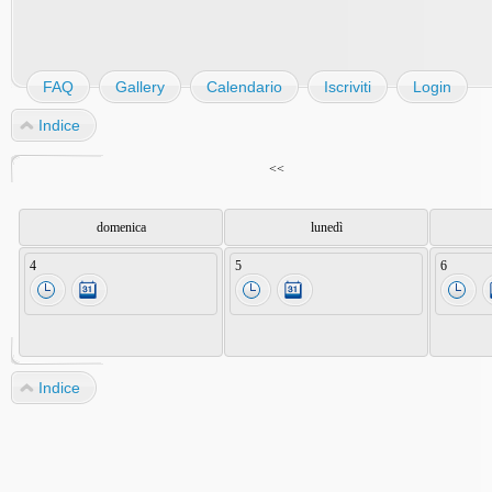
FAQ
Gallery
Calendario
Iscriviti
Login
Indice
<<
domenica
lunedì
4
5
6
Indice