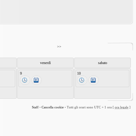
>>
venerdì
sabato
9
10
Staff
•
Cancella cookie
•
Tutti gli orari sono UTC + 1 ora [
ora legale
]