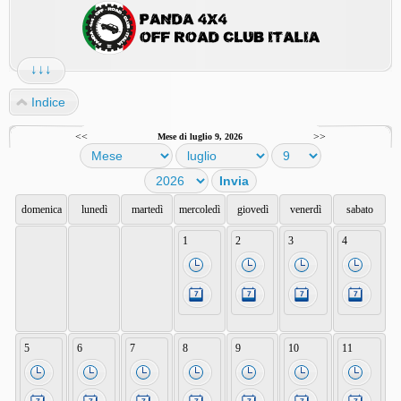
↓↓↓
Indice
<<
>>
Mese di luglio 9, 2026
domenica
lunedì
martedì
mercoledì
giovedì
venerdì
sabato
1
2
3
4
5
6
7
8
9
10
11