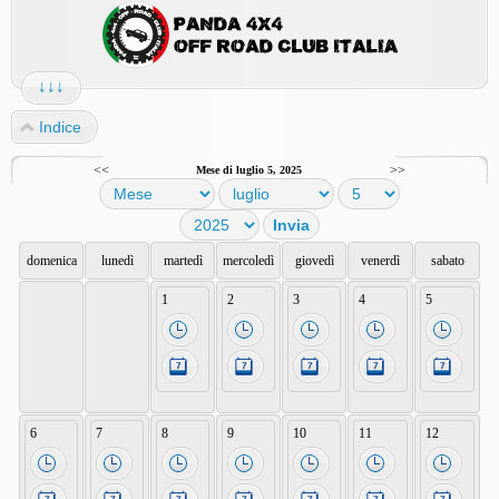
↓↓↓
Indice
<<
>>
Mese di luglio 5, 2025
domenica
lunedì
martedì
mercoledì
giovedì
venerdì
sabato
1
2
3
4
5
6
7
8
9
10
11
12