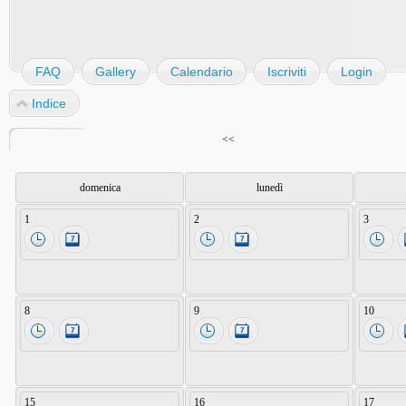
FAQ
Gallery
Calendario
Iscriviti
Login
Indice
<<
domenica
lunedì
1
2
3
8
9
10
15
16
17