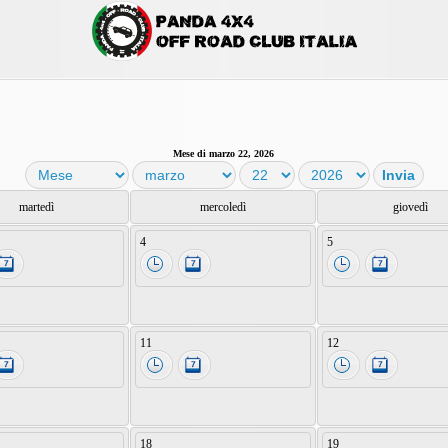
Mese di marzo 22, 2026
martedì
mercoledì
giovedì
4
5
11
12
18
19