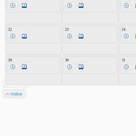
22
23
24
29
30
31
Indice