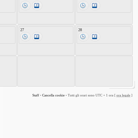
27
28
Staff
•
Cancella cookie
•
Tutti gli orari sono UTC + 1 ora [
ora legale
]