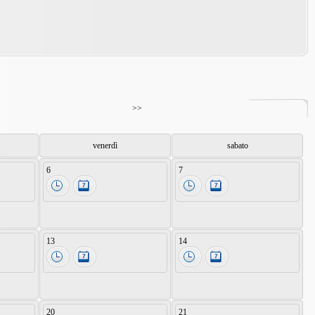
>>
venerdì
sabato
6
7
13
14
20
21