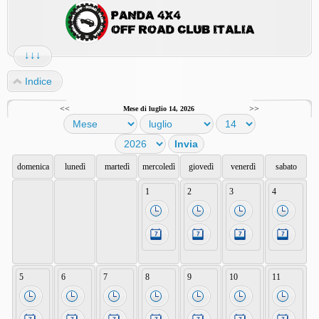
↓↓↓
Indice
<<
>>
Mese di luglio 14, 2026
domenica
lunedì
martedì
mercoledì
giovedì
venerdì
sabato
1
2
3
4
5
6
7
8
9
10
11