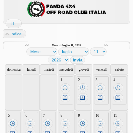
↓↓↓
Indice
<<
>>
Mese di luglio 11, 2026
domenica
lunedì
martedì
mercoledì
giovedì
venerdì
sabato
1
2
3
4
5
6
7
8
9
10
11