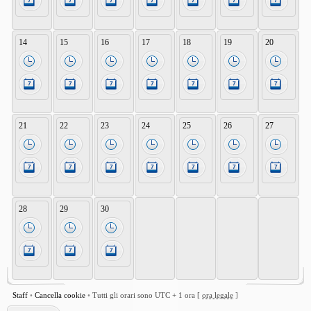
14
15
16
17
18
19
20
21
22
23
24
25
26
27
28
29
30
Staff
•
Cancella cookie
•
Tutti gli orari sono UTC + 1 ora [
ora legale
]