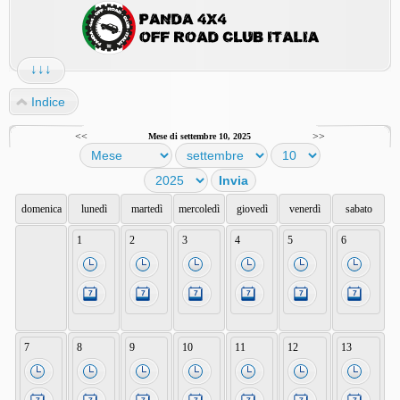
↓↓↓
Indice
<<
>>
Mese di settembre 10, 2025
domenica
lunedì
martedì
mercoledì
giovedì
venerdì
sabato
1
2
3
4
5
6
7
8
9
10
11
12
13