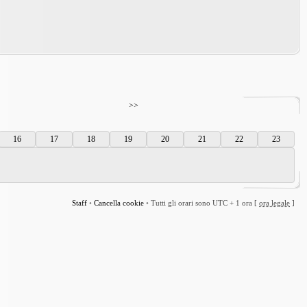
>>
16
17
18
19
20
21
22
23
Staff
•
Cancella cookie
•
Tutti gli orari sono UTC + 1 ora [
ora legale
]