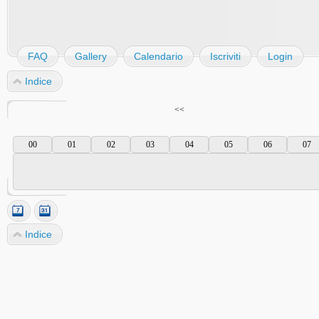
FAQ
Gallery
Calendario
Iscriviti
Login
Indice
<<
00
01
02
03
04
05
06
07
Indice