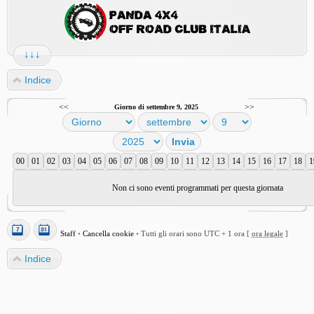
↓↓↓
Indice
<<
>>
Giorno di settembre 9, 2025
00
01
02
03
04
05
06
07
08
09
10
11
12
13
14
15
16
17
18
1
Non ci sono eventi programmati per questa giornata
Staff
•
Cancella cookie
•
Tutti gli orari sono UTC + 1 ora [
ora legale
]
Indice