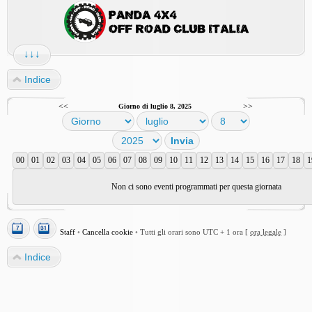
↓↓↓
Indice
<<
>>
Giorno di luglio 8, 2025
00
01
02
03
04
05
06
07
08
09
10
11
12
13
14
15
16
17
18
1
Non ci sono eventi programmati per questa giornata
Staff
•
Cancella cookie
•
Tutti gli orari sono UTC + 1 ora [
ora legale
]
Indice